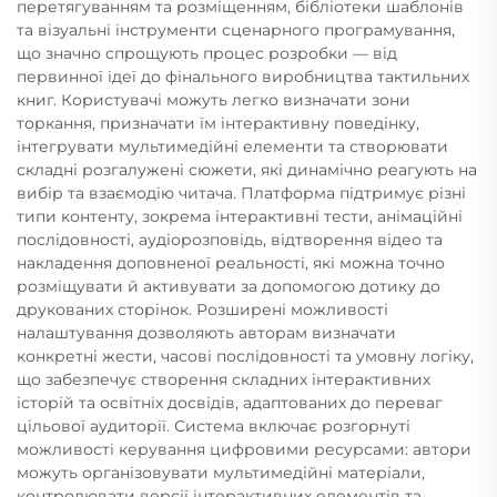
перетягуванням та розміщенням, бібліотеки шаблонів
та візуальні інструменти сценарного програмування,
що значно спрощують процес розробки — від
первинної ідеї до фінального виробництва тактильних
книг. Користувачі можуть легко визначати зони
торкання, призначати їм інтерактивну поведінку,
інтегрувати мультимедійні елементи та створювати
складні розгалужені сюжети, які динамічно реагують на
вибір та взаємодію читача. Платформа підтримує різні
типи контенту, зокрема інтерактивні тести, анімаційні
послідовності, аудіорозповідь, відтворення відео та
накладення доповненої реальності, які можна точно
розміщувати й активувати за допомогою дотику до
друкованих сторінок. Розширені можливості
налаштування дозволяють авторам визначати
конкретні жести, часові послідовності та умовну логіку,
що забезпечує створення складних інтерактивних
історій та освітніх досвідів, адаптованих до переваг
цільової аудиторії. Система включає розгорнуті
можливості керування цифровими ресурсами: автори
можуть організовувати мультимедійні матеріали,
контролювати версії інтерактивних елементів та