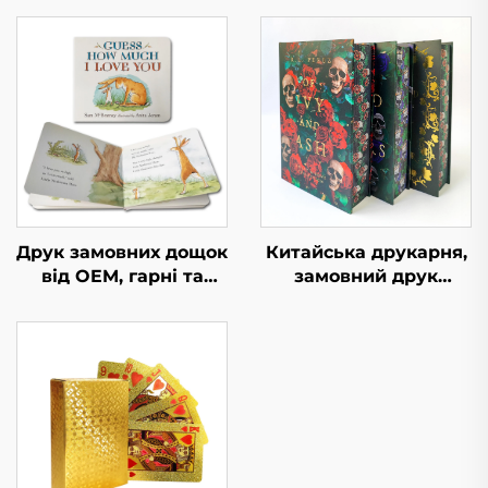
Друк замовних дощок
Китайська друкарня,
від OEM, гарні та
замовний друк
освітні дитячі казки,
високоякісних книг у
друк інтерактивних
твердій обкладинці з
дитячих дощок
фарбованими
англійською мовою
краями, екологічно
чистий друк із
пиловою обгорткою