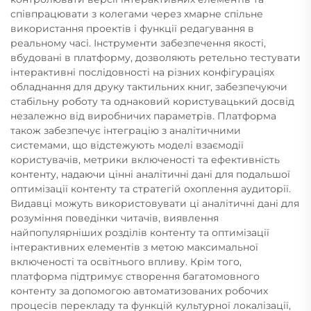
співпрацювати з колегами через хмарне спільне
використання проектів і функції редагування в
реальному часі. Інструменти забезпечення якості,
вбудовані в платформу, дозволяють ретельно тестувати
інтерактивні послідовності на різних конфігураціях
обладнання для друку тактильних книг, забезпечуючи
стабільну роботу та однаковий користувацький досвід
незалежно від виробничих параметрів. Платформа
також забезпечує інтеграцію з аналітичними
системами, що відстежують моделі взаємодії
користувачів, метрики включеності та ефективність
контенту, надаючи цінні аналітичні дані для подальшої
оптимізації контенту та стратегій охоплення аудиторії.
Видавці можуть використовувати ці аналітичні дані для
розуміння поведінки читачів, виявлення
найпопулярніших розділів контенту та оптимізації
інтерактивних елементів з метою максимальної
включеності та освітнього впливу. Крім того,
платформа підтримує створення багатомовного
контенту за допомогою автоматизованих робочих
процесів перекладу та функцій культурної локалізації,