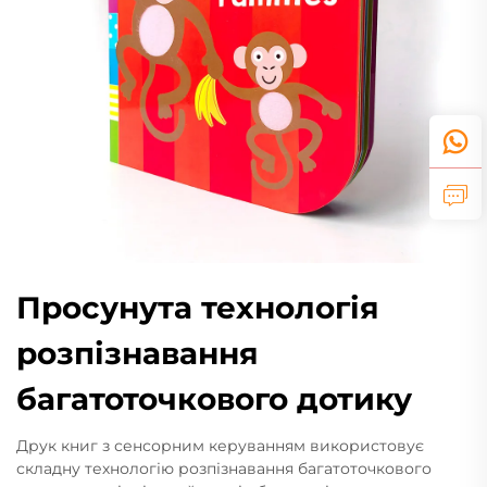
Просунута технологія
розпізнавання
багатоточкового дотику
Друк книг з сенсорним керуванням використовує
складну технологію розпізнавання багатоточкового