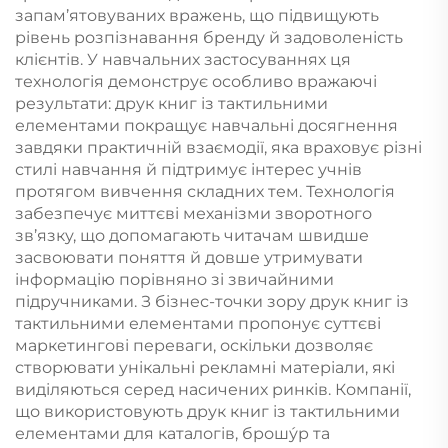
запам’ятовуваних вражень, що підвищують
рівень розпізнавання бренду й задоволеність
клієнтів. У навчальних застосуваннях ця
технологія демонструє особливо вражаючі
результати: друк книг із тактильними
елементами покращує навчальні досягнення
завдяки практичній взаємодії, яка враховує різні
стилі навчання й підтримує інтерес учнів
протягом вивчення складних тем. Технологія
забезпечує миттєві механізми зворотного
зв’язку, що допомагають читачам швидше
засвоювати поняття й довше утримувати
інформацію порівняно зі звичайними
підручниками. З бізнес-точки зору друк книг із
тактильними елементами пропонує суттєві
маркетингові переваги, оскільки дозволяє
створювати унікальні рекламні матеріали, які
виділяються серед насичених ринків. Компанії,
що використовують друк книг із тактильними
елементами для каталогів, брошу́р та