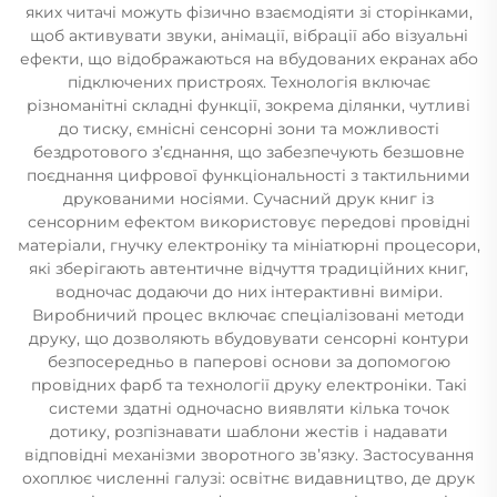
яких читачі можуть фізично взаємодіяти зі сторінками,
щоб активувати звуки, анімації, вібрації або візуальні
ефекти, що відображаються на вбудованих екранах або
підключених пристроях. Технологія включає
різноманітні складні функції, зокрема ділянки, чутливі
до тиску, ємнісні сенсорні зони та можливості
бездротового з’єднання, що забезпечують безшовне
поєднання цифрової функціональності з тактильними
друкованими носіями. Сучасний друк книг із
сенсорним ефектом використовує передові провідні
матеріали, гнучку електроніку та мініатюрні процесори,
які зберігають автентичне відчуття традиційних книг,
водночас додаючи до них інтерактивні виміри.
Виробничий процес включає спеціалізовані методи
друку, що дозволяють вбудовувати сенсорні контури
безпосередньо в паперові основи за допомогою
провідних фарб та технології друку електроніки. Такі
системи здатні одночасно виявляти кілька точок
дотику, розпізнавати шаблони жестів і надавати
відповідні механізми зворотного зв’язку. Застосування
охоплює численні галузі: освітнє видавництво, де друк