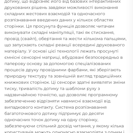
дотику, що відрізняє його від базових інтерактивних
друкованих рішень завдяки можливості виконання
складних жестових взаємодій та одночасного
розпізнавання введених даних у кількох областях
сторінки. Ця просунута функція дозволяє читачам
виконувати складні маніпуляції, такі як стискання,
провід (свайп), обертання та жести кількома пальцями,
що запускають складні реакції всередині друкованого
матеріалу. У основі цієї технології лежать просунуті
ємнісні сенсорні матриці, вбудовані безпосередньо в
паперову основу за допомогою спеціалізованих
процесів друку провідними фарбами, які зберігають
природну текстуру та зовнішній вигляд традиційних
книжкових сторінок. Ці сенсори здатні виявляти зміни
тиску, тривалість дотику та шаблони руху з
надзвичайною точністю, що дозволяє програмному
забезпеченню відрізняти навмисні взаємодії від
випадкового контакту. Система розпізнавання
багатоточкового дотику підтримує до десяти
одночасних точок дотику на одну сторінку,
забезпечуючи спільний досвід читання, у якому кілька
користувачів можуть одночасно взаємодіяти з одним і