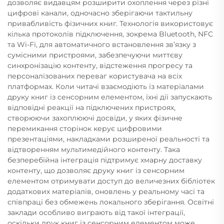
дозволяє видавцям розширити охоплення через різні
цифрові канали, одночасно зберігаючи тактильну
привабливість фізичних книг. Технологія використовує
кілька протоколів підключення, зокрема Bluetooth, NFC
та Wi-Fi, для автоматичного встановлення зв’язку з
сумісними пристроями, забезпечуючи миттєву
синхронізацію контенту, відстеження прогресу та
персоналізованих переваг користувача на всіх
платформах. Коли читачі взаємодіють із матеріалами
друку книг із сенсорним елементом, їхні дії запускають
відповідні реакції на підключених пристроях,
створюючи захоплюючі досвіди, у яких фізичне
перемикання сторінок керує цифровими
презентаціями, накладками розширеної реальності та
відтворенням мультимедійного контенту. Така
безперебійна інтеграція підтримує хмарну доставку
контенту, що дозволяє друку книг із сенсорним
елементом отримувати доступ до величезних бібліотек
додаткових матеріалів, оновлень у реальному часі та
співпраці без обмежень локального зберігання. Освітні
заклади особливо виграють від такої інтеграції,
оскільки друк книг із сенсорним елементом може