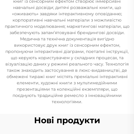
книг із сенсорним ефектом створює іммерсивні
навчальні досвіди; дитячі розважальні книги, що
«оживають» завдяки інтерактивному оповіданню;
корпоративні навчальні матеріали з можливістю
практичного моделювання; маркетингові матеріали, що
забезпечують запам’ятовувані брендингові досвіди.
Медична та технічна документація вигідно
використовує друк книг із сенсорним ефектом,
пропонуючи інтерактивні діаграми, поетапні інструкції,
що керують користувачем у складних процесах, та
візуалізацію даних у режимі реального часу. Технологія
також знаходить застосування в люкс-видавництві, де
обмежені тиражі книг містять преміальні інтерактивні
елементи, художні книги з мультимедійними
презентаціями та колекційні екземпляри, що
поєднують традиційне ремесло з інноваційними
технологіями.
Нові продукти