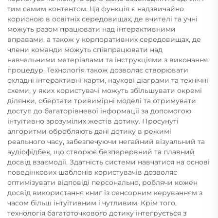
тим самим контентом. Ця функція є надзвичайно
корисною в освітніх середовищах, де вчителі та учні
можуть разом працювати над інтерактивними
вправами, а також у корпоративних середовищах, де
члени команди можуть співпрацювати над
навчальними матеріалами та інструкціями з виконання
процедур. Технологія також дозволяє створювати
складні інтерактивні карти, наукові діаграми та технічні
схеми, у яких користувачі можуть збільшувати окремі
ділянки, обертати тривимірні моделі та отримувати
доступ до багаторівневої інформації за допомогою
інтуїтивно зрозумілих жестів дотику. Просунуті
алгоритми обробляють дані дотику в режимі
реального часу, забезпечуючи негайний візуальний та
аудіофідбек, що створює безперервний та плавний
досвід взаємодії. Здатність системи навчатися на основі
поведінкових шаблонів користувачів дозволяє
оптимізувати відповіді персонально, роблячи кожен
досвід використання книг із сенсорним керуванням з
часом більш інтуїтивним і чутливим. Крім того,
технологія багатоточкового дотику інтегрується з