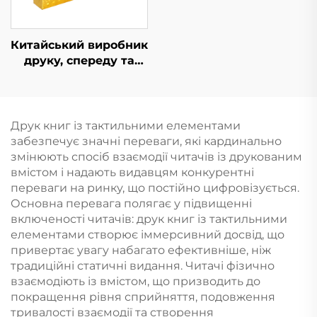
Китайський виробник
друку, спереду та
ззаду, двосторонні
індивідуальні
надруковані карти
для покеру
Друк книг із тактильними елементами
забезпечує значні переваги, які кардинально
змінюють спосіб взаємодії читачів із друкованим
вмістом і надають видавцям конкурентні
переваги на ринку, що постійно цифровізується.
Основна перевага полягає у підвищенні
включеності читачів: друк книг із тактильними
елементами створює іммерсивний досвід, що
привертає увагу набагато ефективніше, ніж
традиційні статичні видання. Читачі фізично
взаємодіють із вмістом, що призводить до
покращення рівня сприйняття, подовження
тривалості взаємодії та створення