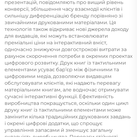
презентацій, повідомляють про вищий рівень
конверсії, збільшення часу взаємодії клієнтів і
сильнішу диференціацію бренду порівняно зі
звичайними друкованими матеріалами. Ця
технологія також відкриває нові джерела доходу
для видавців, які можуть встановлювати
преміальні ціни на інтерактивний вміст,
одночасно знижуючи довгострокові витрати за
рахунок скорочення потреби в окремих проектах
цифрового розвитку. Друк книг із тактильними
елементами усуває бар’єр між фізичними та
цифровими медіа, дозволяючи видавцям
обслуговувати клієнтів, які надають перевагу
матеріальним книгам, але водночас отримувати
сучасні інтерактивні функції. Ефективність
виробництва покращується, оскільки один цикл
друку книг із тактильними елементами може
замінити кілька традиційних друкованих завдань
і окремі цифрові додатки, що спрощує
управління запасами й зменшує загальну
складність виробництва. Переваги стійкості