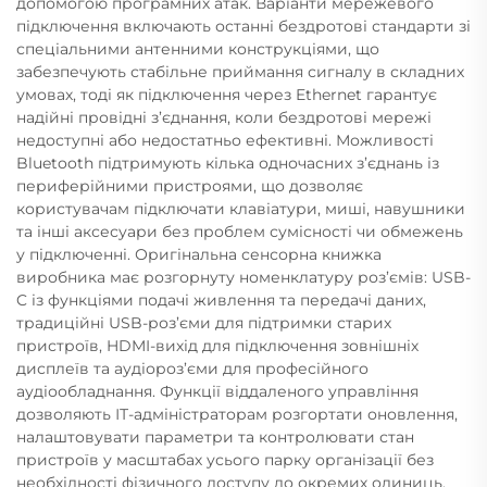
допомогою програмних атак. Варіанти мережевого
підключення включають останні бездротові стандарти зі
спеціальними антенними конструкціями, що
забезпечують стабільне приймання сигналу в складних
умовах, тоді як підключення через Ethernet гарантує
надійні провідні з’єднання, коли бездротові мережі
недоступні або недостатньо ефективні. Можливості
Bluetooth підтримують кілька одночасних з’єднань із
периферійними пристроями, що дозволяє
користувачам підключати клавіатури, миші, навушники
та інші аксесуари без проблем сумісності чи обмежень
у підключенні. Оригінальна сенсорна книжка
виробника має розгорнуту номенклатуру роз’ємів: USB-
C із функціями подачі живлення та передачі даних,
традиційні USB-роз’єми для підтримки старих
пристроїв, HDMI-вихід для підключення зовнішніх
дисплеїв та аудіороз’єми для професійного
аудіообладнання. Функції віддаленого управління
дозволяють ІТ-адміністраторам розгортати оновлення,
налаштовувати параметри та контролювати стан
пристроїв у масштабах усього парку організації без
необхідності фізичного доступу до окремих одиниць.