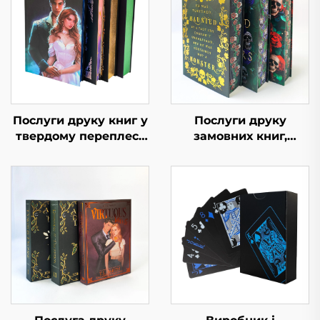
Послуги друку книг у
Послуги друку
твердому переплесі,
замовних книг,
самовидання, друк
повнокольоровий
романтичного роману
друк офсетом, тверді
з фарбованими
обкладинки, книга з
краями
фарбованими
краями, роман із
пиловою обгорткою