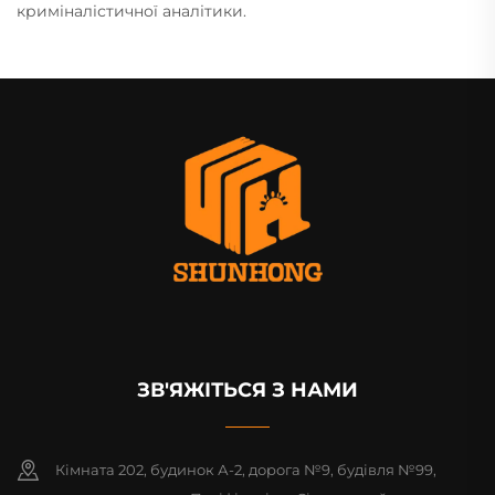
криміналістичної аналітики.
ЗВ'ЯЖІТЬСЯ З НАМИ
Кімната 202, будинок А-2, дорога №9, будівля №99,