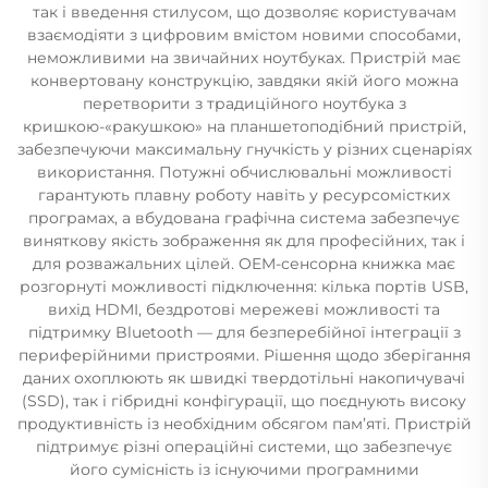
так і введення стилусом, що дозволяє користувачам
взаємодіяти з цифровим вмістом новими способами,
неможливими на звичайних ноутбуках. Пристрій має
конвертовану конструкцію, завдяки якій його можна
перетворити з традиційного ноутбука з
кришкою-«ракушкою» на планшетоподібний пристрій,
забезпечуючи максимальну гнучкість у різних сценаріях
використання. Потужні обчислювальні можливості
гарантують плавну роботу навіть у ресурсомістких
програмах, а вбудована графічна система забезпечує
виняткову якість зображення як для професійних, так і
для розважальних цілей. OEM-сенсорна книжка має
розгорнуті можливості підключення: кілька портів USB,
вихід HDMI, бездротові мережеві можливості та
підтримку Bluetooth — для безперебійної інтеграції з
периферійними пристроями. Рішення щодо зберігання
даних охоплюють як швидкі твердотільні накопичувачі
(SSD), так і гібридні конфігурації, що поєднують високу
продуктивність із необхідним обсягом пам’яті. Пристрій
підтримує різні операційні системи, що забезпечує
його сумісність із існуючими програмними