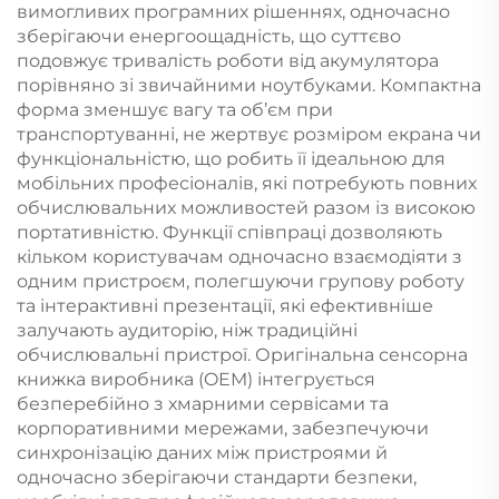
вимогливих програмних рішеннях, одночасно
зберігаючи енергоощадність, що суттєво
подовжує тривалість роботи від акумулятора
порівняно зі звичайними ноутбуками. Компактна
форма зменшує вагу та об’єм при
транспортуванні, не жертвує розміром екрана чи
функціональністю, що робить її ідеальною для
мобільних професіоналів, які потребують повних
обчислювальних можливостей разом із високою
портативністю. Функції співпраці дозволяють
кільком користувачам одночасно взаємодіяти з
одним пристроєм, полегшуючи групову роботу
та інтерактивні презентації, які ефективніше
залучають аудиторію, ніж традиційні
обчислювальні пристрої. Оригінальна сенсорна
книжка виробника (OEM) інтегрується
безперебійно з хмарними сервісами та
корпоративними мережами, забезпечуючи
синхронізацію даних між пристроями й
одночасно зберігаючи стандарти безпеки,