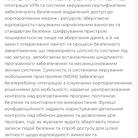
Інтеграція VPN та системи керування сертифікатами
забезпечують безпечний віддалений доступ до
корпоративних мереж і ресурсів, зберігаючи
відповідність галузевим нормативним вимогам та
стандартам безпеки. Шифрування пристрою
поширюється не лише на зберігання даних, а й на
захист оперативної пам’яті та процеси безпечного
завантаження, що перевіряють цілісність системи під
час запуску, запобігаючи встановленню шкідливого
програмного забезпечення та несанкціонованим
змінам системи. Сумісність із системами керування
мобільними пристроями (MDM) забезпечує
безперебійну інтеграцію з існуючими корпоративними
рішеннями для мобільності, надаючи централізований
контроль над розгортанням програм, політикою
безпеки та моніторингом використання. Функції
конфіденційності надають користувачам детальний
контроль над обміном даними та дозволами для
програм, тоді як журнали аудиту зберігають повні
записи подій безпеки та спроб доступу для цілей
звітності щодо відповідності вимогам та