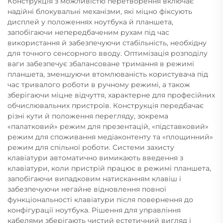
Конструкція з можливістю перетворення включає
надійні блокувальні механізми, які міцно фіксують
дисплей у положеннях ноутбука й планшета,
запобігаючи непередбаченим рухам під час
використання й забезпечуючи стабільність, необхідну
для точного сенсорного вводу. Оптимізація розподілу
ваги забезпечує збалансоване тримання в режимі
планшета, зменшуючи втомлюваність користувача під
час тривалого роботи в ручному режимі, а також
зберігаючи міцне відчуття, характерне для професійних
обчислювальних пристроїв. Конструкція передбачає
різні кути й положення перегляду, зокрема
«палатковий» режим для презентацій, «підставковий»
режим для споживання медіаконтенту та «площинний»
режим для спільної роботи. Системи захисту
клавіатури автоматично вимикають введення з
клавіатури, коли пристрій працює в режимі планшета,
запобігаючи випадковим натисканням клавіш і
забезпечуючи негайне відновлення повної
функціональності клавіатури після повернення до
конфігурації ноутбука. Рішення для управління
кабелями зберігають чистий естетичний вигляд і