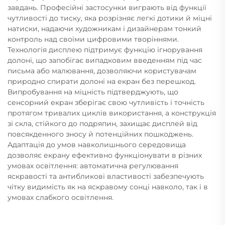
завдань. Професійні застосунки виграють від функції
чутливості до тиску, яка розрізняє легкі дотики й міцні
натиски, надаючи художникам і дизайнерам тонкий
контроль над своїми цифровими творіннями.
Технологія дисплею підтримує функцію ігнорування
долоні, що запобігає випадковим введенням під час
письма або малювання, дозволяючи користувачам
природно спирати долоні на екран без перешкод.
Випробування на міцність підтверджують, що
сенсорний екран зберігає свою чутливість і точність
протягом тривалих циклів використання, а конструкція
зі скла, стійкого до подряпин, захищає дисплей від
повсякденного зносу й потенційних пошкоджень.
Адаптація до умов навколишнього середовища
дозволяє екрану ефективно функціонувати в різних
умовах освітлення: автоматична регулювання
яскравості та антибликові властивості забезпечують
чітку видимість як на яскравому сонці навколо, так і в
умовах слабкого освітлення.