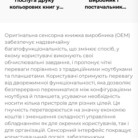
Послуга друку
Виробник і
кольорових книг у
постачальник
твердій обкладинці,
карткових ігор,
замовний друк
двосторонні карти,
художньої літератури
карткова гра, ігрові
у твердій обкладинці
карти,
Оригінальна сенсорна книжка виробника (OEM)
з фарбованими
індивідуальний друк
забезпечує надзвичайну
краями
та упаковка для
багатофункціональність, що змінює спосіб, у
дорослих, пар
якому користувачі виконують свої
обчислювальні завдання, і пропонує чіткі
переваги порівняно з традиційними ноутбуками
та планшетами. Користувачі отримують перевагу
від дворежимної функціональності, яка дозволяє
безперервно перемикатися між конфігураціями
ноутбука й планшета, усуваючи необхідність
носити кілька пристроїв для різних цілей. Ця
гнучкість перетворюється на значну економію
коштів і зменшення складності управління
обладнанням як для окремих користувачів, так і
для організацій. Сенсорний інтерфейс покращує
користувацький досвід, забезпечуючи