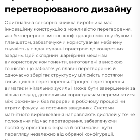
перетворюваного дизайну
Оригінальна сенсорна книжка виробника має
інноваційну конструкцію з можливістю перетворення,
яка безперервно змінює конфігурацію між ноутбуком і
планшетом, забезпечуючи користувачам небачену
гнучкість у підлаштуванні пристрою до конкретних
завдань. Цей складний шарнірний механізм
використовує компоненти, виготовлені з високою
точністю, що забезпечує плавні перетворення й
одночасно зберігає структурну цілісність протягом
тисяч циклів перетворення. Процес перетворення
вимагає мінімальних зусиль і може бути завершений за
кілька секунд, дозволяючи користувачам перемикатися
між режимами без перерви в робочому процесі чи
втрати фокусу на поточних завданнях. Системи
магнітного вирівнювання направляють дисплей у точне
положення під час перетворення, забезпечуючи
постійну орієнтацію екрана й оптимальні кути
перегляду незалежно від обраної конфігурації.