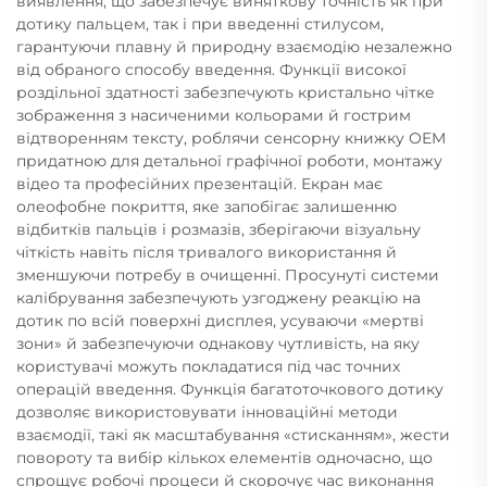
виявлення, що забезпечує виняткову точність як при
дотику пальцем, так і при введенні стилусом,
гарантуючи плавну й природну взаємодію незалежно
від обраного способу введення. Функції високої
роздільної здатності забезпечують кристально чітке
зображення з насиченими кольорами й гострим
відтворенням тексту, роблячи сенсорну книжку OEM
придатною для детальної графічної роботи, монтажу
відео та професійних презентацій. Екран має
олеофобне покриття, яке запобігає залишенню
відбитків пальців і розмазів, зберігаючи візуальну
чіткість навіть після тривалого використання й
зменшуючи потребу в очищенні. Просунуті системи
калібрування забезпечують узгоджену реакцію на
дотик по всій поверхні дисплея, усуваючи «мертві
зони» й забезпечуючи однакову чутливість, на яку
користувачі можуть покладатися під час точних
операцій введення. Функція багатоточкового дотику
дозволяє використовувати інноваційні методи
взаємодії, такі як масштабування «стисканням», жести
повороту та вибір кількох елементів одночасно, що
спрощує робочі процеси й скорочує час виконання