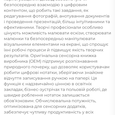
безпосередню взаємодію з цифровим
контентом, що робить такі завдання, як
редагування фотографій, анотування документів
і проведення презентацій, більш інтуїтивними та
ефективними. Творчі професіонали особливо
цінують можливість малювати ескізи, створювати
малюнки та безпосередньо маніпулювати
візуальними елементами на екрані, що спрощує
їхні робочі процеси й підвищує якість творчих
результатів. Оригінальна сенсорна книжка
виробника (OEM) підтримує розпізнавання
природного почерку, що дозволяє користувачам
робити цифрові нотатки, зберігаючи знайоме
відчуття записування ручкою на папері. Ця
функція є надзвичайно цінною в освітніх
закладах, бізнес-зустрічах та польовій роботі, де
швидке роблення нотаток залишається
обов’язковим. Обчислювальна потужність,
оптимізована для сенсорних додатків,
забезпечує чутливу продуктивність у всіх