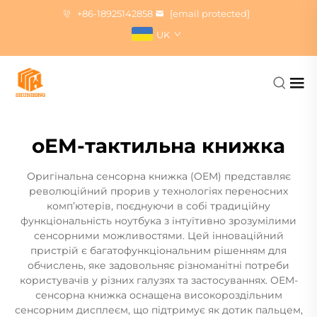
+86-18925142858
[email protected]
UK
oEM-тактильна книжка
Оригінальна сенсорна книжка (OEM) представляє
революційний прорив у технологіях переносних
комп’ютерів, поєднуючи в собі традиційну
функціональність ноутбука з інтуїтивно зрозумілими
сенсорними можливостями. Цей інноваційний
пристрій є багатофункціональним рішенням для
обчислень, яке задовольняє різноманітні потреби
користувачів у різних галузях та застосуваннях. OEM-
сенсорна книжка оснащена високороздільним
сенсорним дисплеєм, що підтримує як дотик пальцем,