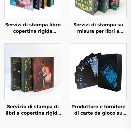
Servizi di stampa libro
Servizi di stampa su
copertina rigida
misura per libri a
autopubblicazione
colori, rilegatura rigida
stampa romanzo
con taglio spruzzato e
romantico
copertina protettiva
personalizzato con
bordi spruzzati
Servizio di stampa di
Produttore e fornitore
libri a copertina rigida
di carte da gioco su
e colore, romanzo
entrambi i lati, carte
personalizzato con
da gioco