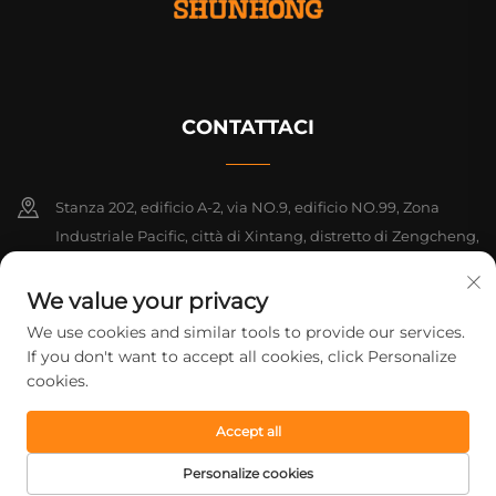
CONTATTACI
Stanza 202, edificio A-2, via NO.9, edificio NO.99, Zona
Industriale Pacific, città di Xintang, distretto di Zengcheng,
Guangzhou, Guangdong, Cina
We value your privacy
+86-18925142858
We use cookies and similar tools to provide our services.
If you don't want to accept all cookies, click Personalize
[email protected]
cookies.
Accept all
Diritti d'autore © 2026 Guangzhou Shunhong Printing Co., Ltd. Tutti
i diritti riservati.
Informativa sulla privacy
Personalize cookies