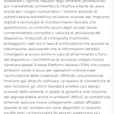
soddisfare i rigorosi requisiti degli ambienti professionali,
pur mantenendo un’interfaccia intuitiva e facile da usare
anche per i singoli consumatori. I sistemi avanzati di
autenticazione biometrica includono scanner per impronte
digitali e tecnologia di riconoscimento facciale, che
garantiscono un controllo sicuro degli accessi senza
compromettere comodità o velocità di attivazione del
dispositivo. Protocolli di crittografia multilivello
proteggono i dati sia in fase di archiviazione che durante la
trasmissione, assicurando che le informazioni sensibili
rimangano al sicuro anche in caso di smarrimento o furto
del dispositivo. L’architettura di sicurezza integra moduli
hardware-based Trusted Platform Module (TPM) che creano
ambienti isolati e sicuri per operazioni critiche e per
l’archiviazione delle credenziali, offrendo una protezione
immune agli attacchi software. Le opzioni di connettività di
rete includono gli ultimi standard wireless con design
avanzati delle antenne, in grado di garantire una ricezione
del segnale stabile anche in ambienti difficili; la connettività
Ethernet assicura invece collegamenti cablati affidabili
quando le reti wireless non sono disponibili o risultano
insufficienti. Le funzionalità Bluetooth supportano più