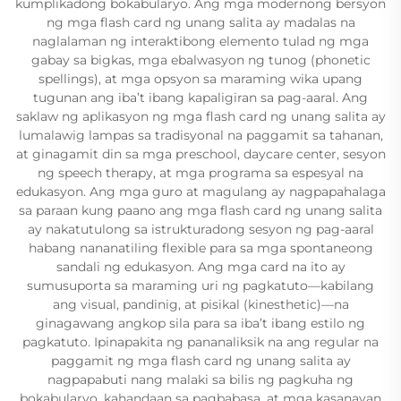
kumplikadong bokabularyo. Ang mga modernong bersyon
ng mga flash card ng unang salita ay madalas na
naglalaman ng interaktibong elemento tulad ng mga
gabay sa bigkas, mga ebalwasyon ng tunog (phonetic
spellings), at mga opsyon sa maraming wika upang
tugunan ang iba’t ibang kapaligiran sa pag-aaral. Ang
saklaw ng aplikasyon ng mga flash card ng unang salita ay
lumalawig lampas sa tradisyonal na paggamit sa tahanan,
at ginagamit din sa mga preschool, daycare center, sesyon
ng speech therapy, at mga programa sa espesyal na
edukasyon. Ang mga guro at magulang ay nagpapahalaga
sa paraan kung paano ang mga flash card ng unang salita
ay nakatutulong sa istrukturadong sesyon ng pag-aaral
habang nananatiling flexible para sa mga spontaneong
sandali ng edukasyon. Ang mga card na ito ay
sumusuporta sa maraming uri ng pagkatuto—kabilang
ang visual, pandinig, at pisikal (kinesthetic)—na
ginagawang angkop sila para sa iba’t ibang estilo ng
pagkatuto. Ipinapakita ng pananaliksik na ang regular na
paggamit ng mga flash card ng unang salita ay
nagpapabuti nang malaki sa bilis ng pagkuha ng
bokabularyo, kahandaan sa pagbabasa, at mga kasanayan