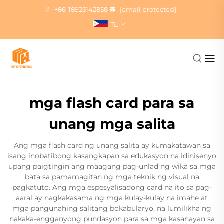
+86-18925142858
[email protected]
TL
mga flash card para sa
unang mga salita
Ang mga flash card ng unang salita ay kumakatawan sa
isang inobatibong kasangkapan sa edukasyon na idinisenyo
upang paigtingin ang maagang pag-unlad ng wika sa mga
bata sa pamamagitan ng mga teknik ng visual na
pagkatuto. Ang mga espesyalisadong card na ito sa pag-
aaral ay nagkakasama ng mga kulay-kulay na imahe at
mga pangunahing salitang bokabularyo, na lumilikha ng
nakaka-engganyong pundasyon para sa mga kasanayan sa