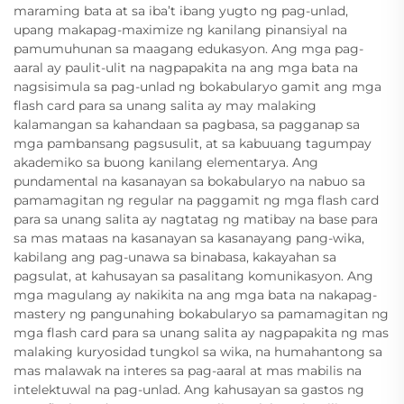
maraming bata at sa iba’t ibang yugto ng pag-unlad,
upang makapag-maximize ng kanilang pinansiyal na
pamumuhunan sa maagang edukasyon. Ang mga pag-
aaral ay paulit-ulit na nagpapakita na ang mga bata na
nagsisimula sa pag-unlad ng bokabularyo gamit ang mga
flash card para sa unang salita ay may malaking
kalamangan sa kahandaan sa pagbasa, sa pagganap sa
mga pambansang pagsusulit, at sa kabuuang tagumpay
akademiko sa buong kanilang elementarya. Ang
pundamental na kasanayan sa bokabularyo na nabuo sa
pamamagitan ng regular na paggamit ng mga flash card
para sa unang salita ay nagtatag ng matibay na base para
sa mas mataas na kasanayan sa kasanayang pang-wika,
kabilang ang pag-unawa sa binabasa, kakayahan sa
pagsulat, at kahusayan sa pasalitang komunikasyon. Ang
mga magulang ay nakikita na ang mga bata na nakapag-
mastery ng pangunahing bokabularyo sa pamamagitan ng
mga flash card para sa unang salita ay nagpapakita ng mas
malaking kuryosidad tungkol sa wika, na humahantong sa
mas malawak na interes sa pag-aaral at mas mabilis na
intelektuwal na pag-unlad. Ang kahusayan sa gastos ng