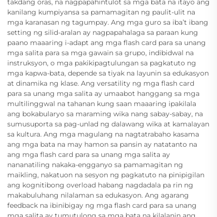
takdang oras, na nagpapahintulot sa mga bata na itayo ang
kanilang kumpiyansa sa pamamagitan ng paulit-ulit na
mga karanasan ng tagumpay. Ang mga guro sa iba’t ibang
setting ng silid-aralan ay nagpapahalaga sa paraan kung
paano maaaring i-adapt ang mga flash card para sa unang
mga salita para sa mga gawain sa grupo, indibidwal na
instruksyon, o mga pakikipagtulungan sa pagkatuto ng
mga kapwa-bata, depende sa tiyak na layunin sa edukasyon
at dinamika ng klase. Ang versatility ng mga flash card
para sa unang mga salita ay umaabot hanggang sa mga
multilinggwal na tahanan kung saan maaaring ipakilala
ang bokabularyo sa maraming wika nang sabay-sabay, na
sumusuporta sa pag-unlad ng dalawang wika at kamalayan
sa kultura. Ang mga magulang na nagtatrabaho kasama
ang mga bata na may hamon sa pansin ay natatanto na
ang mga flash card para sa unang mga salita ay
nananatiling nakaka-engganyo sa pamamagitan ng
maikling, nakatuon na sesyon ng pagkatuto na pinipigilan
ang kognitibong overload habang nagdadala pa rin ng
makabuluhang nilalaman sa edukasyon. Ang agarang
feedback na ibinibigay ng mga flash card para sa unang
mga salita ay tumutulong sa mga bata na kilalanin ang