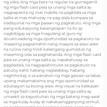
ng wika. Ang mga bata na regular na gumagamit
ng mga flash card para sa unang mga salita ay
nagpapakita ng mas mabilis na pagkilala sa mga
salita at mas mahusay na pag-alala kumpara sa
tradisyonal na mga paraan ng pagkatuto. Ang mga
pang-edukasyong kasangkapan na ito ay
nagbibigay sa mga magulang at guro ng
istrukturadong mga oportunidad sa pagkatuto na
maaaring pagsamahin nang maayos sa araw-araw
na rutina nang hindi kailangang gumastos ng
maraming oras sa paghahanda. Ang mga flash card
para sa unang mga salita ay napakahusay sa
pagdadala, na nagpapahintulot sa pagkatuto na
patuloy kahit habang naglalakbay, habang
naghihintay, o sa panahon ng mga gawain sa labas,
upang makamaksima ang mga oportunidad sa
edukasyon sa buong araw. Ang visual na kalikasan
ng mga flash card para sa unang mga salita ay
umaakit sa kagustuhan ng mga batang mag-aaral
sa mga kulay-kulay at nakakaengganyong stimuli,