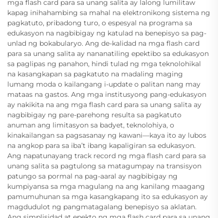
mga flash card para sa unang salita ay lalong lumilitaw
kapag inihahambing sa mahal na elektronikong sistema ng
pagkatuto, pribadong turo, o espesyal na programa sa
edukasyon na nagbibigay ng katulad na benepisyo sa pag-
unlad ng bokabularyo. Ang de-kalidad na mga flash card
para sa unang salita ay nananatiling epektibo sa edukasyon
sa paglipas ng panahon, hindi tulad ng mga teknolohikal
na kasangkapan sa pagkatuto na madaling maging
lumang moda o kailangang i-update o palitan nang may
mataas na gastos. Ang mga institusyong pang-edukasyon
ay nakikita na ang mga flash card para sa unang salita ay
nagbibigay ng pare-parehong resulta sa pagkatuto
anuman ang limitasyon sa badyet, teknolohiya, o
kinakailangan sa pagsasanay ng kawani—kaya ito ay lubos
na angkop para sa iba’t ibang kapaligiran sa edukasyon.
Ang napatunayang track record ng mga flash card para sa
unang salita sa pagtulong sa matagumpay na transisyon
patungo sa pormal na pag-aaral ay nagbibigay ng
kumpiyansa sa mga magulang na ang kanilang maagang
pamumuhunan sa mga kasangkapang ito sa edukasyon ay
magdudulot ng pangmatagalang benepisyo sa aklatan.
Ang simplisidad at epekto ng mga flash card para sa unang