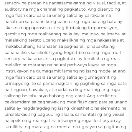
sensory na paraan na nagsasama-sama ng visual, tactile, at
auditory na mga channel ng pagkatuto. Ang disenyo ng
mga flash card para sa unang salita ay partikular na
nakatuon sa paraan kung paano ang mga batang bata ay
likas na nagpaproseso at nag-iimbak ng impormasyon,
gamit ang mga maliwanag na kulay, malinaw na imahe, at
malalaking teksto upang makalikha ng mga nakaaalala at
makabuluhang karanasan sa pag-aaral. Ipinapakita ng
pananaliksik sa sikolohiyang kognitibo na ang mga multi-
sensory na karanasan sa pagkatuto ay lumilikha ng mas
malalim at matatag na neural pathways kaysa sa mga
instruksyon na gumagamit lamang ng isang mode, at ang
mga flash card para sa unang salita ay gumagamit ng
prinsipyong ito sa pamamagitan ng paghiling sa mga bata
na tingnan, hawakan, at madalas ding marinig ang mga
salitang bokabularyo habang nag-aaral. Ang tactile na
pakiramdam sa paghawak ng mga flash card para sa unang
salita ay nagdaragdag ng isang kinesthetic na elemento na
pinalalakas ang pagbuo ng alaala, samantalang ang visual
na epekto ng maingat na idisenyong mga ilustrasyon ay
lumilikha ng matatag na mental na ugnayan sa pagitan ng