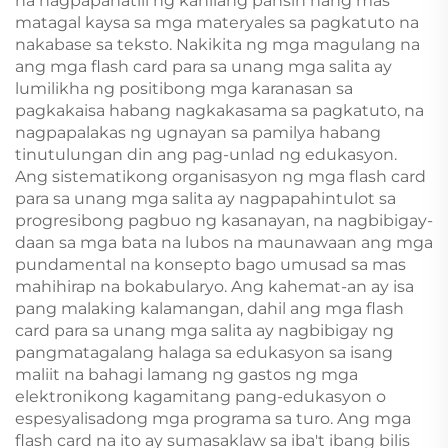
na nagpapanatili ng kanilang pansin nang mas
matagal kaysa sa mga materyales sa pagkatuto na
nakabase sa teksto. Nakikita ng mga magulang na
ang mga flash card para sa unang mga salita ay
lumilikha ng positibong mga karanasan sa
pagkakaisa habang nagkakasama sa pagkatuto, na
nagpapalakas ng ugnayan sa pamilya habang
tinutulungan din ang pag-unlad ng edukasyon.
Ang sistematikong organisasyon ng mga flash card
para sa unang mga salita ay nagpapahintulot sa
progresibong pagbuo ng kasanayan, na nagbibigay-
daan sa mga bata na lubos na maunawaan ang mga
pundamental na konsepto bago umusad sa mas
mahihirap na bokabularyo. Ang kahemat-an ay isa
pang malaking kalamangan, dahil ang mga flash
card para sa unang mga salita ay nagbibigay ng
pangmatagalang halaga sa edukasyon sa isang
maliit na bahagi lamang ng gastos ng mga
elektronikong kagamitang pang-edukasyon o
espesyalisadong mga programa sa turo. Ang mga
flash card na ito ay sumasaklaw sa iba't ibang bilis