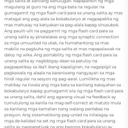
mga salita at kanilang kahulugan. Napapansin ng mga
magulang at guro na ang mga bata na regular na
gumagamit ng mga flash card para sa unang salita ay mas
matagal ang pag-alala sa bokabularyo at nagpapakita ng
mas mahusay na katiyakan sa pag-alala kapag sinusubok.
Ang paulit-ulit na paggamit ng mga flash card para sa
unang salita ay pinalalakas ang mga synaptic connection
sa mga umuunlad na utak, na humahantong sa mas
mabilis na pagkuha ng mga salita at mas napapalawak na
daloy ng wika. Ang portability ng mga flash card para sa
unang salita ay nagbibigay-daan sa patuloy na
pagpapatibay sa iba’t ibang kapaligiran, na nagpipigil sa
pagkawala ng alaala na karaniwang nangyayari sa mga
hindi regular na sesyon ng pag-aaral. Lumilikha ng mas
matibay na tiwala ang mga bata sa kanilang kakayahan sa
bokabularyo kapag gumagamit sila ng mga flash card para
sa unang salita, dahil ang agarang visual na feedback ay
tumutulong sa kanila na mag-self-correct at matuto mula
sa kanilang mga kamalian nang walang panlabas na
presyon. Ang sistematikong pag-unlad na inilalagay sa
mga de-kalidad na set ng mga flash card para sa unang
salita ay nagpapatiyak na ang bagong bokabularyo ay