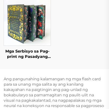
Buong Gold Foil
Sprayed Edge na Pag-
Stamping at
print ng Libro
Embossing Hardcover
Hardcover na Photo
na Pag-print ng Libro
Book na may Gintong
Gilya
Mga Serbisyo sa Pag-
print ng Pasadyang
Aklat na May Kulay na
Offset, Hardcover, at
Pininturahan ang mga
Gilid, Nobela na may
Ang pangunahing kalamangan ng mga flash card
Dust Jacket
para sa unang mga salita ay ang kanilang
kakayahan na paigtingin ang pag-unlad ng
bokabularyo sa pamamagitan ng paulit-ulit na
visual na pagkakalantad, na nagpapalakas ng mga
neural na koneksyon na responsable sa pagproseso