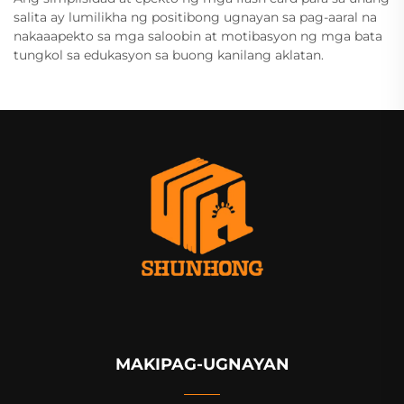
salita ay lumilikha ng positibong ugnayan sa pag-aaral na
nakaaapekto sa mga saloobin at motibasyon ng mga bata
tungkol sa edukasyon sa buong kanilang aklatan.
MAKIPAG-UGNAYAN