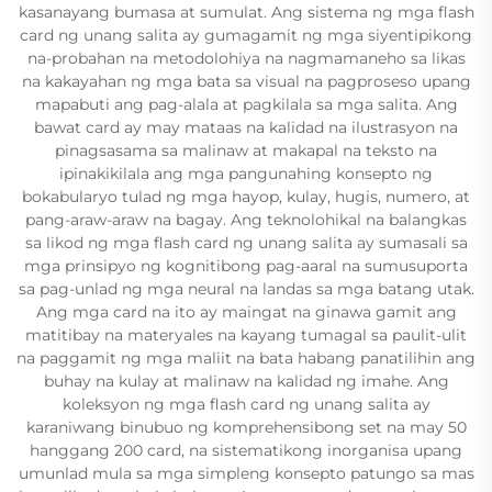
kasanayang bumasa at sumulat. Ang sistema ng mga flash
card ng unang salita ay gumagamit ng mga siyentipikong
na-probahan na metodolohiya na nagmamaneho sa likas
na kakayahan ng mga bata sa visual na pagproseso upang
mapabuti ang pag-alala at pagkilala sa mga salita. Ang
bawat card ay may mataas na kalidad na ilustrasyon na
pinagsasama sa malinaw at makapal na teksto na
ipinakikilala ang mga pangunahing konsepto ng
bokabularyo tulad ng mga hayop, kulay, hugis, numero, at
pang-araw-araw na bagay. Ang teknolohikal na balangkas
sa likod ng mga flash card ng unang salita ay sumasali sa
mga prinsipyo ng kognitibong pag-aaral na sumusuporta
sa pag-unlad ng mga neural na landas sa mga batang utak.
Ang mga card na ito ay maingat na ginawa gamit ang
matitibay na materyales na kayang tumagal sa paulit-ulit
na paggamit ng mga maliit na bata habang panatilihin ang
buhay na kulay at malinaw na kalidad ng imahe. Ang
koleksyon ng mga flash card ng unang salita ay
karaniwang binubuo ng komprehensibong set na may 50
hanggang 200 card, na sistematikong inorganisa upang
umunlad mula sa mga simpleng konsepto patungo sa mas