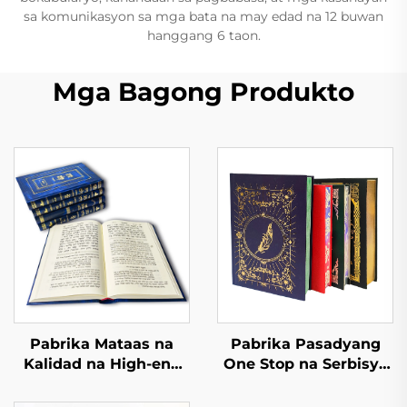
sa komunikasyon sa mga bata na may edad na 12 buwan
hanggang 6 taon.
Mga Bagong Produkto
Pabrika Mataas na
Pabrika Pasadyang
Kalidad na High-end
One Stop na Serbisyo
na Leather Textured
sa Pag-print ng Libro
na Libro na may
Mataas na Kalidad na