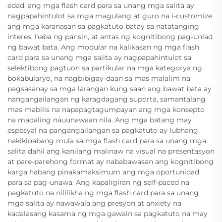
edad, ang mga flash card para sa unang mga salita ay
nagpapahintulot sa mga magulang at guro na i-customize
ang mga karanasan sa pagkatuto batay sa natatanging
interes, haba ng pansin, at antas ng kognitibong pag-unlad
ng bawat bata. Ang modular na kalikasan ng mga flash
card para sa unang mga salita ay nagpapahintulot sa
selektibong pagtuon sa partikular na mga kategorya ng
bokabularyo, na nagbibigay-daan sa mas malalim na
pagsasanay sa mga larangan kung saan ang bawat bata ay
nangangailangan ng karagdagang suporta, samantalang
mas mabilis na napapagtagumpayan ang mga konsepto
na madaling nauunawaan nila. Ang mga batang may
espesyal na pangangailangan sa pagkatuto ay lubhang
nakikinabang mula sa mga flash card para sa unang mga
salita dahil ang kanilang malinaw na visual na presentasyon
at pare-parehong format ay nababawasan ang kognitibong
karga habang pinakamaksimum ang mga oportunidad
para sa pag-unawa. Ang kapaligiran ng self-paced na
pagkatuto na nililikha ng mga flash card para sa unang
mga salita ay nawawala ang presyon at anxiety na
kadalasang kasama ng mga gawain sa pagkatuto na may