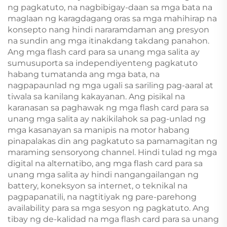
ng pagkatuto, na nagbibigay-daan sa mga bata na
maglaan ng karagdagang oras sa mga mahihirap na
konsepto nang hindi nararamdaman ang presyon
na sundin ang mga itinakdang takdang panahon.
Ang mga flash card para sa unang mga salita ay
sumusuporta sa independiyenteng pagkatuto
habang tumatanda ang mga bata, na
nagpapaunlad ng mga ugali sa sariling pag-aaral at
tiwala sa kanilang kakayanan. Ang pisikal na
karanasan sa paghawak ng mga flash card para sa
unang mga salita ay nakikilahok sa pag-unlad ng
mga kasanayan sa manipis na motor habang
pinapalakas din ang pagkatuto sa pamamagitan ng
maraming sensoryong channel. Hindi tulad ng mga
digital na alternatibo, ang mga flash card para sa
unang mga salita ay hindi nangangailangan ng
battery, koneksyon sa internet, o teknikal na
pagpapanatili, na nagtitiyak ng pare-parehong
availability para sa mga sesyon ng pagkatuto. Ang
tibay ng de-kalidad na mga flash card para sa unang