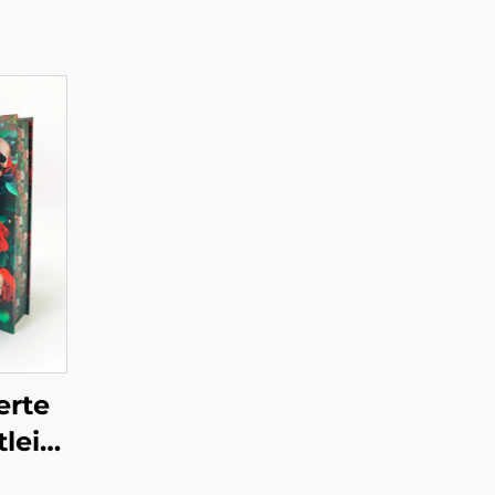
erte
leistungen,
ruck,