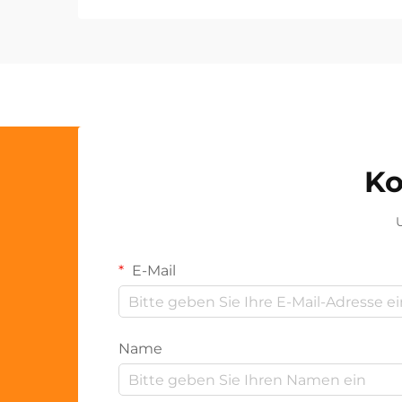
Ko
U
E-Mail
Name