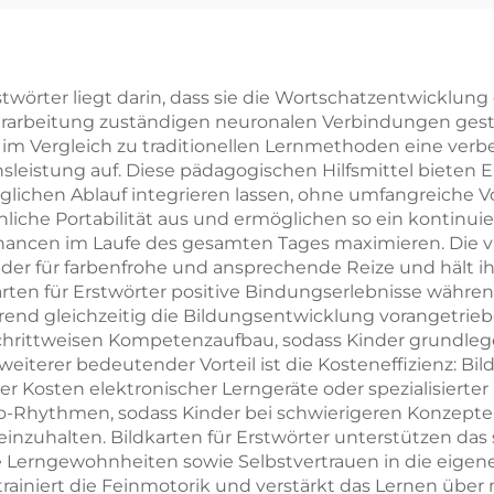
Buchdruck
Hardcover-
Hochwertiger
Buchdruck m
uchdruck mit
lackierten Kan
stwörter liegt darin, dass sie die Wortschatzentwicklung
erarbeitung zuständigen neuronalen Verbindungen gestä
ckierten Kanten
Romanbuch m
 im Vergleich zu traditionellen Lernmethoden eine verb
Hardcover-
Schutzumsch
leistung auf. Diese pädagogischen Hilfsmittel bieten E
äglichen Ablauf integrieren lassen, ohne umfangreiche Vo
otoalbum mit
iche Portabilität aus und ermöglichen so ein kontinui
ldenen Kanten
chancen im Laufe des gesamten Tages maximieren. Die v
inder für farbenfrohe und ansprechende Reize und hält i
dkarten für Erstwörter positive Bindungserlebnisse wä
rend gleichzeitig die Bildungsentwicklung vorangetrieb
 schrittweisen Kompetenzaufbau, sodass Kinder grundle
iterer bedeutender Vorteil ist die Kosteneffizienz: Bild
 Kosten elektronischer Lerngeräte oder spezialisierte
-Rhythmen, sodass Kinder bei schwierigeren Konzepten 
inzuhalten. Bildkarten für Erstwörter unterstützen das 
e Lerngewohnheiten sowie Selbstvertrauen in die eigene
trainiert die Feinmotorik und verstärkt das Lernen übe