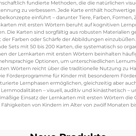
schaftlich fundierte Methoden, die die natürlichen vis
nnung zu verbessern. Jede Karte enthält hochwertige Il
elkonzepte einführt – darunter Tiere, Farben, Formen, 
arten mit ersten Wörtern beruht auf kognitiven Lernpri
 Die Karten sind sorgfältig aus robusten Materialien g
t der Farben oder Schärfe der Abbildungen einzubüßen
e Sets mit 50 bis 200 Karten, die systematisch so organ
en der Lernkarten mit ersten Wörtern beinhalten häufig
mehrsprachige Optionen, um unterschiedlichen Lernum
en Wörtern reicht über die traditionelle Nutzung zu H
wie Förderprogramme für Kinder mit besonderem Förder
kturierte Lernphasen ermöglichen, gleichzeitig aber auc
Lernmodalitäten – visuell, auditiv und kinästhetisch – u
gelmäßige Einsatz der Lernkarten mit ersten Wörtern die
Fähigkeiten von Kindern im Alter von zwölf Monaten bis 