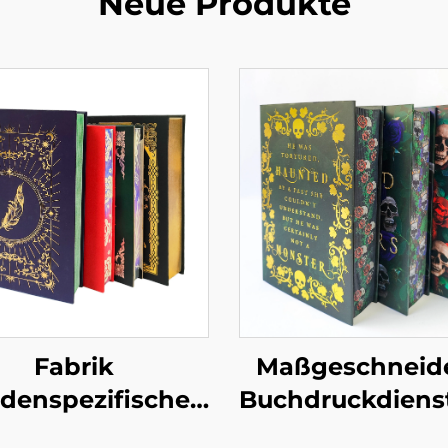
Neue Produkte
Fabrik
Maßgeschneid
denspezifischer
Buchdruckdienst
Full-Service-
Vollfarb-Offsetd