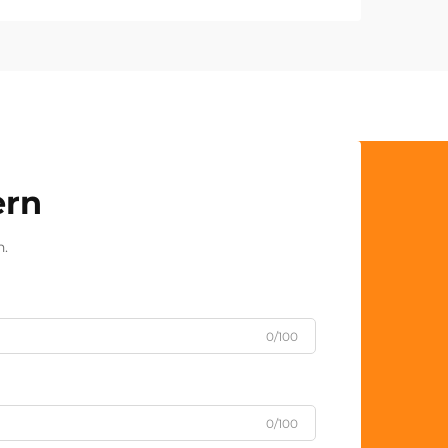
ern
n.
0/100
0/100