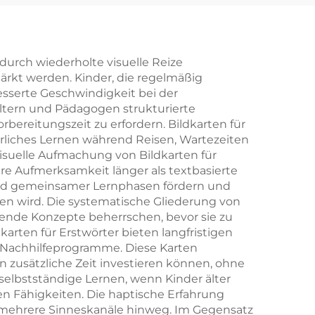
it
ten,
 durch wiederholte visuelle Reize
rkt werden. Kinder, die regelmäßig
it
esserte Geschwindigkeit bei der
lag
ltern und Pädagogen strukturierte
rbereitungszeit zu erfordern. Bildkarten für
erliches Lernen während Reisen, Wartezeiten
isuelle Aufmachung von Bildkarten für
hre Aufmerksamkeit länger als textbasierte
hrend gemeinsamer Lernphasen fördern und
en wird. Die systematische Gliederung von
gende Konzepte beherrschen, bevor sie zu
karten für Erstwörter bieten langfristigen
r Nachhilfeprogramme. Diese Karten
zusätzliche Zeit investieren können, ohne
selbstständige Lernen, wenn Kinder älter
n Fähigkeiten. Die haptische Erfahrung
r mehrere Sinneskanäle hinweg. Im Gegensatz