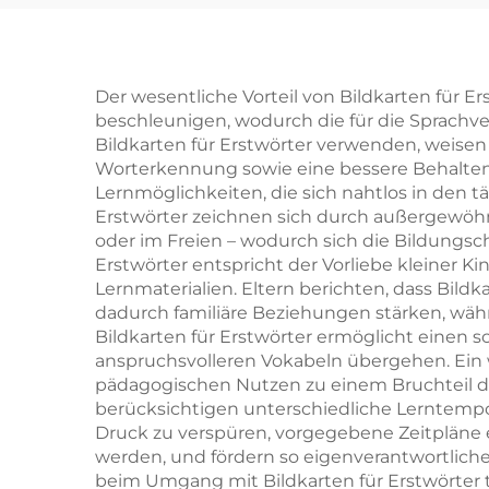
Vollflächige
Goldfolienprägung
Hardcover-
B
Der wesentliche Vorteil von Bildkarten für Er
beschleunigen, wodurch die für die Sprachv
Buchdruck
la
Bildkarten für Erstwörter verwenden, weisen
Worterkennung sowie eine bessere Behaltens
Lernmöglichkeiten, die sich nahtlos in den t
F
Erstwörter zeichnen sich durch außergewöhnl
go
oder im Freien – wodurch sich die Bildungs
Erstwörter entspricht der Vorliebe kleiner K
Lernmaterialien. Eltern berichten, dass Bil
dadurch familiäre Beziehungen stärken, wäh
Bildkarten für Erstwörter ermöglicht einen
anspruchsvolleren Vokabeln übergehen. Ein we
pädagogischen Nutzen zu einem Bruchteil der
berücksichtigen unterschiedliche Lerntempo
Druck zu verspüren, vorgegebene Zeitpläne e
werden, und fördern so eigenverantwortlich
beim Umgang mit Bildkarten für Erstwörter 