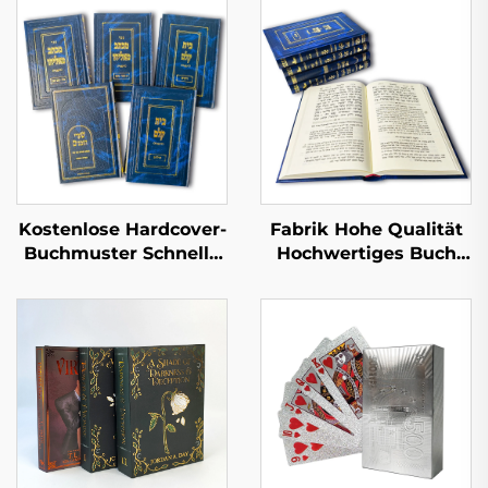
Kostenlose Hardcover-
Fabrik Hohe Qualität
Buchmuster Schnelle
Hochwertiges Buch
Lieferzeit Großserien-
mit Lederprägung
Buchdruck
Vollflächige
Kundenspezifischer
Goldfolienprägung
Hardcover-Buch-Set-
Hardcover-Buchdruck
Druck