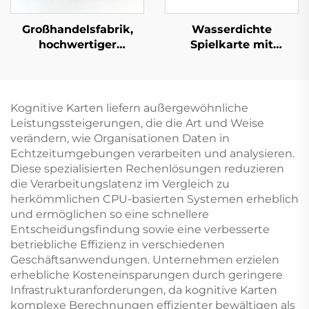
Großhandelsfabrik,
Wasserdichte
hochwertiger
Spielkarte mit
Buchdruckservice,
Schachtel, beidseitiger
Hardcover-Buchdruck,
Druck, Logo,
feste Einbandbücher,
Goldpapier, PVC-
Großauflagen, Druck
Kunststoff,
Kognitive Karten liefern außergewöhnliche
mit lackierten Kanten
benutzerdefinierte
Leistungssteigerungen, die die Art und Weise
Pokerspielkarte
verändern, wie Organisationen Daten in
Echtzeitumgebungen verarbeiten und analysieren.
Diese spezialisierten Rechenlösungen reduzieren
die Verarbeitungslatenz im Vergleich zu
herkömmlichen CPU-basierten Systemen erheblich
und ermöglichen so eine schnellere
Entscheidungsfindung sowie eine verbesserte
betriebliche Effizienz in verschiedenen
Geschäftsanwendungen. Unternehmen erzielen
erhebliche Kosteneinsparungen durch geringere
Infrastrukturanforderungen, da kognitive Karten
komplexe Berechnungen effizienter bewältigen als