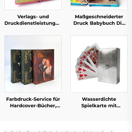
Verlags- und
Maßgeschneiderter
Druckdienstleistungen
Druck Babybuch Die
Kinder Baby
ersten 100 Tiere
Schlafgeschichten
Wörter Lern-
Pappbilderbücher
Pappbilderbuch mit
Kindergarten Bildung
Hartdeckel
Hardcover Bücher
Farbdruck-Service für
Wasserdichte
Hardcover-Bücher,
Spielkarte mit
Hardcover-Roman,
Schachtel, beidseitiger
individueller Druck
Druck, Logo,
mit lackierten Kanten
Goldpapier, PVC-
Kunststoff,