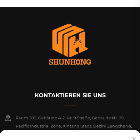
KONTAKTIEREN SIE UNS
Raum 202, Gebäude A-2, Nr. 9 Straße, Gebäude Nr. 99,
Pacific Industrial Zone, Xintang Stadt, Bezirk Zengcheng,
Guangzhou, Guangdong, China