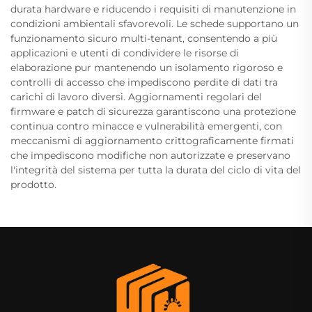
durata hardware e riducendo i requisiti di manutenzione in
condizioni ambientali sfavorevoli. Le schede supportano un
funzionamento sicuro multi-tenant, consentendo a più
applicazioni e utenti di condividere le risorse di
elaborazione pur mantenendo un isolamento rigoroso e
controlli di accesso che impediscono perdite di dati tra
carichi di lavoro diversi. Aggiornamenti regolari del
firmware e patch di sicurezza garantiscono una protezione
continua contro minacce e vulnerabilità emergenti, con
meccanismi di aggiornamento crittograficamente firmati
che impediscono modifiche non autorizzate e preservano
l'integrità del sistema per tutta la durata del ciclo di vita del
prodotto.