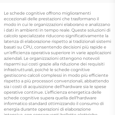
libri rilegati, libri
fronte e retro con logo,
cartonati in grande
carta dorata in PVC
quantità con stampa
plastica, carte da
Le schede cognitive offrono miglioramenti
ai bordi spruzzati
poker personalizzate
eccezionali delle prestazioni che trasformano il
modo in cui le organizzazioni elaborano e analizzano
i dati in ambienti in tempo reale. Queste soluzioni di
calcolo specializzate riducono significativamente la
latenza di elaborazione rispetto ai tradizionali sistemi
basati su CPU, consentendo decisioni più rapide e
un’efficienza operativa superiore in varie applicazioni
aziendali. Le organizzazioni ottengono notevoli
risparmi sui costi grazie alla riduzione dei requisiti
infrastrutturali, poiché le schede cognitive
gestiscono calcoli complessi in modo più efficiente
rispetto a più processori convenzionali, abbattendo
sia i costi di acquisizione dell’hardware sia le spese
operative continue. L’efficienza energetica delle
schede cognitive supera quella dell’hardware
informatico standard ottimizzando il consumo di
energia durante operazioni di elaborazione
intensiva, con conseguenti bollette elettriche