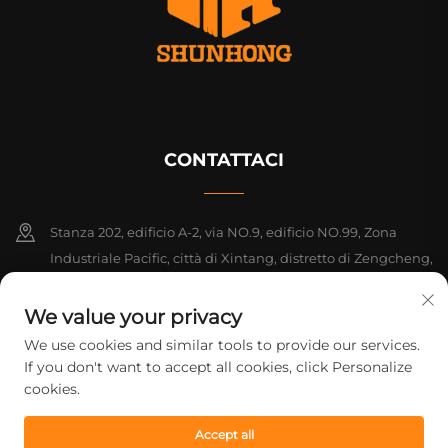
CONTATTACI
Stanza 202, edificio A-2, via NO.9, edificio NO.99, Zona
Industriale Pacific, città di Xintang, distretto di Zengcheng,
Guangzhou, Guangdong, Cina
We value your privacy
+86-18925142858
We use cookies and similar tools to provide our services.
If you don't want to accept all cookies, click Personalize
[email protected]
cookies.
Accept all
Diritti d'autore © 2026 Guangzhou Shunhong Printing Co., Ltd. Tutti