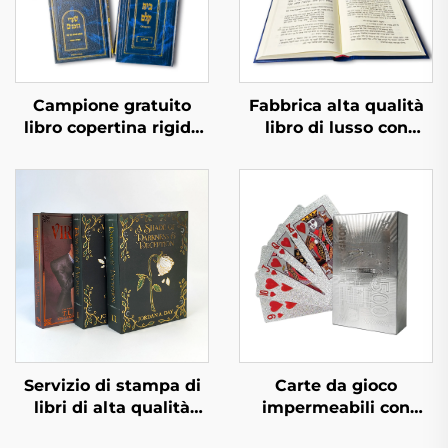
Campione gratuito
Fabbrica alta qualità
libro copertina rigida
libro di lusso con
tempi di consegna
texture pelle completo
rapidi stampa libri in
con stampa a foglia
bulk set di libri
d'oro e goffratura
personalizzati con
servizio di stampa
copertina rigida
libro copertina rigida
servizio di stampa
Servizio di stampa di
Carte da gioco
libri di alta qualità
impermeabili con
all'ingrosso, stampa di
scatola, stampa su