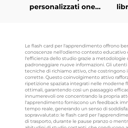
personalizzati one-
lib
stop fabbrica libro di
all'
alta qualità con bordi
di l
spruzzati stampa
car
libro foto copertina
quan
Le flash card per l'apprendimento offrono ben
conoscenze nell'odierno contesto educativo car
rigida con bordi
ai
l'efficienza dello studio grazie a metodologie
dorati
padroneggiare nuove informazioni. Gli utenti
tecniche di richiamo attivo, che costringono i
corrette. Questo coinvolgimento attivo rafforza 
ripetizione spaziata integrati nelle moderne
ottimali, garantendo così un passaggio effica
innumerevoli ore concentrando la propria atte
l'apprendimento forniscono un feedback immedi
tempo reale, generando un senso di soddisfa
sopravvalutato: le flash card per l'apprendi
di trasporto, durante le pause pranzo o mentre
abitudini di studio costanti, che conducono a r