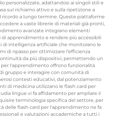
o personalizzate, adattandosi ai singoli stili e
a sul richiamo attivo e sulla ripetizione a
il ricordo a lungo termine. Queste piattaforme
cedere a vaste librerie di materiali già pronti,
rendimento avanzate integrano elementi
ili di apprendimento e rendere più accessibili
di intelligenza artificiale che monitorano le
 di ripasso per ottimizzare l’efficienza
ontinuità da più dispositivi, permettendo un
d per l'apprendimento offrono funzionalità
 di gruppo e interagire con comunità di
erosi contesti educativi, dal potenziamento
enti di medicina utilizzano le flash card per
ia lingue vi fa affidamento per ampliare il
quisire terminologia specifica del settore, per
à delle flash card per l'apprendimento ne fa
fessionali e valutazioni accademiche a tutti i