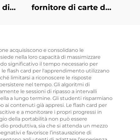
 di
fornitore di carte da
er
gioco su entrambi i
 su
lati, carte da gioco
 su
personalizzate con
ti
stampa e confezione
sone acquisiscono e consolidano le
isiede nella loro capacità di massimizzare
personalizzata per
do significativo il tempo necessario per
adulti e coppie
le flash card per l'apprendimento utilizzano
ché limitarsi a riconoscere le risposte
 persistere nel tempo. Gli algoritmi di
nte le sessioni di ripasso a intervalli
ella a lungo termine. Gli studenti risparmiano
 ai contenuti già appresi. Le flash card per
itive e a monitorare i propri progressi in
o della portabilità non può essere
dio produttiva, sia che si attenda un mezzo
gnativi e favorisce l’instaurazione di
nsentono agli utenti di adattare l’esperienza