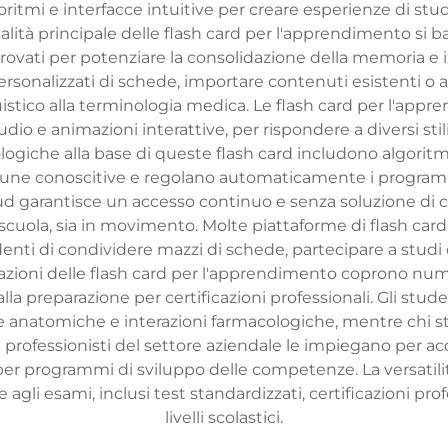
ritmi e interfacce intuitive per creare esperienze di studi
tà principale delle flash card per l'apprendimento si bas
ovati per potenziare la consolidazione della memoria e 
ersonalizzati di schede, importare contenuti esistenti o ac
istico alla terminologia medica. Le flash card per l'app
udio e animazioni interattive, per rispondere a diversi st
logiche alla base di queste flash card includono algoritmi 
acune conoscitive e regolano automaticamente i programmi
ud garantisce un accesso continuo e senza soluzione di c
scuola, sia in movimento. Molte piattaforme di flash car
enti di condividere mazzi di schede, partecipare a studi
azioni delle flash card per l'apprendimento coprono num
lla preparazione per certificazioni professionali. Gli stud
anatomiche e interazioni farmacologiche, mentre chi stud
I professionisti del settore aziendale le impiegano per ac
per programmi di sviluppo delle competenze. La versatilit
agli esami, inclusi test standardizzati, certificazioni pro
livelli scolastici.