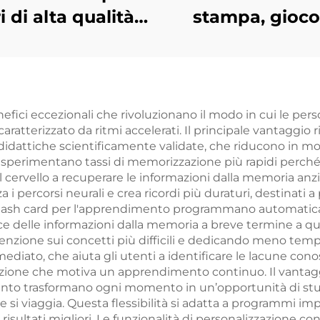
ri di alta qualità
stampa, gioco
ingrosso, stampa
carte da pok
ibri rilegati, libri
personalizzato
tonati in grande
fronte e retro
tità con stampa
entrambi i la
efici eccezionali che rivoluzionano il modo in cui le per
atterizzato da ritmi accelerati. Il principale vantaggio r
 bordi spruzzati
 didattiche scientificamente validate, che riducono in mo
 sperimentano tassi di memorizzazione più rapidi perché 
l cervello a recuperare le informazioni dalla memoria anzi
i percorsi neurali e crea ricordi più duraturi, destinati a
 flash card per l'apprendimento programmano automaticame
ce delle informazioni dalla memoria a breve termine a qu
nzione sui concetti più difficili e dedicando meno tempo
ato, che aiuta gli utenti a identificare le lacune conosc
zione che motiva un apprendimento continuo. Il vantaggi
mento trasformano ogni momento in un’opportunità di stu
 si viaggia. Questa flessibilità si adatta a programmi impe
isultati migliori. Le funzionalità di personalizzazione co