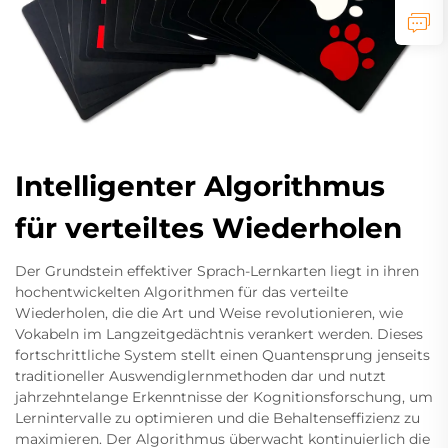
Intelligenter Algorithmus
für verteiltes Wiederholen
Der Grundstein effektiver Sprach-Lernkarten liegt in ihren
hochentwickelten Algorithmen für das verteilte
Wiederholen, die die Art und Weise revolutionieren, wie
Vokabeln im Langzeitgedächtnis verankert werden. Dieses
fortschrittliche System stellt einen Quantensprung jenseits
traditioneller Auswendiglernmethoden dar und nutzt
jahrzehntelange Erkenntnisse der Kognitionsforschung, um
Lernintervalle zu optimieren und die Behaltenseffizienz zu
maximieren. Der Algorithmus überwacht kontinuierlich die