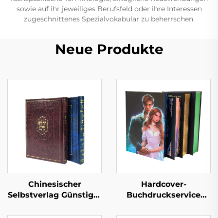
sowie auf ihr jeweiliges Berufsfeld oder ihre Interessen
zugeschnittenes Spezialvokabular zu beherrschen.
Neue Produkte
Chinesischer
Hardcover-
Selbstverlag Günstiger
Buchdruckservice
Hardcover-Buchdruck
Selbstverlag
Maßgeschneiderte
Maßgeschneidertes