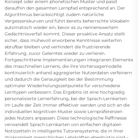
Konzept oder einem phonetischen Muster und passt
daraufhin den gesamten Lernpfad entsprechend an. Der
Algorithmus berücksichtigt zudem natürliche
Vergessenskurven und führt bereits beherrschte Vokabeln
automatisch wieder ein, bevor es zu nennenswertem
Gedächtnisverfall kommt. Dieser proaktive Ansatz stellt
sicher, dass mühevoll erworbene Kenntnisse weiterhin
abrufbar bleiben und verhindert die frustrierende
Erfahrung, zuvor Gelerntes wieder zu verlieren.
Fortgeschrittene Implementierungen integrieren Elemente
des maschinellen Lernens, die ihre Vorhersagemodelle
kontinuierlich anhand aggregierter Nutzerdaten verfeinern
und dadurch die Genauigkeit bei der Bestimmung
optimaler Wiederholungszeitpunkte für verschiedene
Lerntypen verbessern. Das Ergebnis ist eine hochgradig
personalisierte Lernerfahrung, bei der Sprach-Lernkarten
im Laufe der Zeit immer effektiver werden und sich an die
individuellen kognitiven Muster sowie Lernpräferenzen
jedes Nutzers anpassen. Diese technologische Raffinesse
verwandelt Sprach-Lernkarten von einfachen digitalen
Notizzetteln in intelligente Tutorensysteme, die in ihrer
Wirksamkeit menschlichen Lehrkräften ebenbürtig sind –