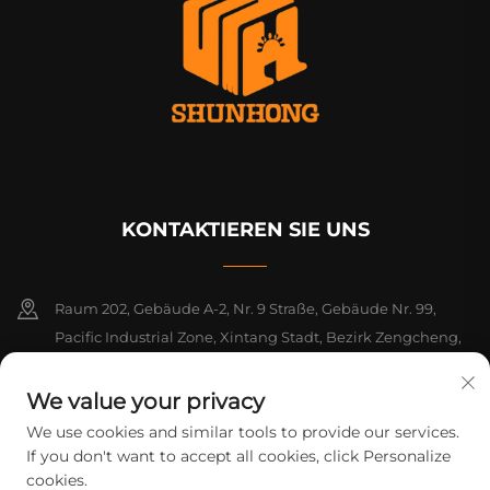
KONTAKTIEREN SIE UNS
Raum 202, Gebäude A-2, Nr. 9 Straße, Gebäude Nr. 99,
Pacific Industrial Zone, Xintang Stadt, Bezirk Zengcheng,
Guangzhou, Guangdong, China
We value your privacy
+86-18925142858
We use cookies and similar tools to provide our services.
If you don't want to accept all cookies, click Personalize
[email protected]
cookies.