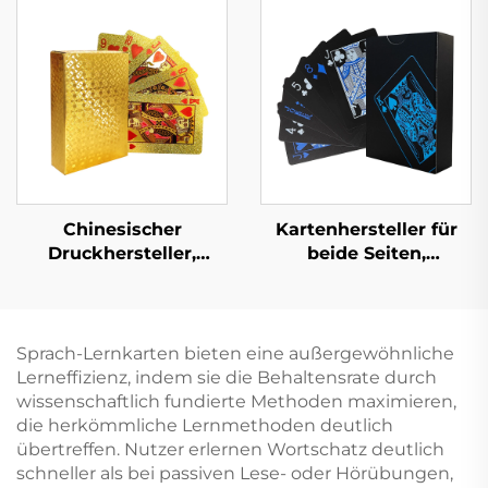
Buchdruckservice
Liebesroman-
Romane für
Buchdruck mit
Erwachsene Romanze
lackierten Kanten
Leinen Hardcover
Buch
Chinesischer
Kartenhersteller für
Druckhersteller,
beide Seiten,
Vorder- und Rückseite
Lieferanten für
beidseitig bedruckte
Kartenspiele,
Pokerspielkarte
Spielkarten,
individueller Druck
Sprach-Lernkarten bieten eine außergewöhnliche
und
Lerneffizienz, indem sie die Behaltensrate durch
Verpackungsdruck für
wissenschaftlich fundierte Methoden maximieren,
Erwachsene und
die herkömmliche Lernmethoden deutlich
Paare
übertreffen. Nutzer erlernen Wortschatz deutlich
schneller als bei passiven Lese- oder Hörübungen,