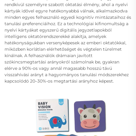
rendkívül személyre szabott oktatási élmény, ahol a nyelvi
kártyák idővel egyre hatékonyabbá válnak, alkalmazkodva
minden egyes felhasználó egyedi kognitív mintázataihoz és
tanulási preferenciáihoz. Ez a technológiai kifinomultság a
nyelvi kártyákat egyszerű digitális jegyzetlapokból
intelligens oktatórendszerekké alakítja, amelyek
hatékonyságukban versenyképesek az emberi oktatókkal,
miközben korlátlan elérhetőséget és végtelen türelmet
kínálnak. A felhasználók drámaian javított
szókincsmegtartási arányokról számolnak be, gyakran
elérve a 90%-os vagy annál magasabb hosszú távú
visszahívási arányt a hagyományos tanulási módszerekhez
kapcsolódó 20–30%-os megtartási arányhoz képest.