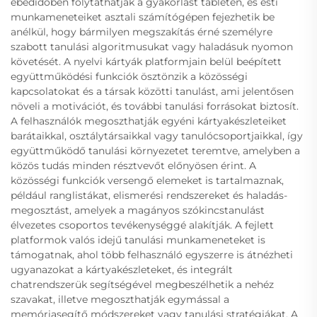
ebédidőben folytathatják a gyakorlást tableten, és esti
munkameneteiket asztali számítógépen fejezhetik be
anélkül, hogy bármilyen megszakítás érné személyre
szabott tanulási algoritmusukat vagy haladásuk nyomon
követését. A nyelvi kártyák platformjain belül beépített
együttműködési funkciók ösztönzik a közösségi
kapcsolatokat és a társak közötti tanulást, ami jelentősen
növeli a motivációt, és további tanulási forrásokat biztosít.
A felhasználók megoszthatják egyéni kártyakészleteiket
barátaikkal, osztálytársaikkal vagy tanulócsoportjaikkal, így
együttműködő tanulási környezetet teremtve, amelyben a
közös tudás minden résztvevőt előnyösen érint. A
közösségi funkciók versengő elemeket is tartalmaznak,
például ranglistákat, elismerési rendszereket és haladás-
megosztást, amelyek a magányos szókincstanulást
élvezetes csoportos tevékenységgé alakítják. A fejlett
platformok valós idejű tanulási munkameneteket is
támogatnak, ahol több felhasználó egyszerre is átnézheti
ugyanazokat a kártyakészleteket, és integrált
chatrendszerük segítségével megbeszélhetik a nehéz
szavakat, illetve megoszthatják egymással a
memóriasegítő módszereket vagy tanulási stratégiákat. A