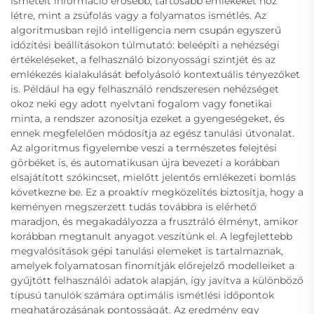
ismételt információ erősebb, tartósabb emlékeket hoz
létre, mint a zsúfolás vagy a folyamatos ismétlés. Az
algoritmusban rejlő intelligencia nem csupán egyszerű
időzítési beállításokon túlmutató: beleépíti a nehézségi
értékeléseket, a felhasználó bizonyossági szintjét és az
emlékezés kialakulását befolyásoló kontextuális tényezőket
is. Például ha egy felhasználó rendszeresen nehézséget
okoz neki egy adott nyelvtani fogalom vagy fonetikai
minta, a rendszer azonosítja ezeket a gyengeségeket, és
ennek megfelelően módosítja az egész tanulási útvonalat.
Az algoritmus figyelembe veszi a természetes felejtési
görbéket is, és automatikusan újra bevezeti a korábban
elsajátított szókincset, mielőtt jelentős emlékezeti bomlás
következne be. Ez a proaktív megközelítés biztosítja, hogy a
keményen megszerzett tudás továbbra is elérhető
maradjon, és megakadályozza a frusztráló élményt, amikor
korábban megtanult anyagot veszítünk el. A legfejlettebb
megvalósítások gépi tanulási elemeket is tartalmaznak,
amelyek folyamatosan finomítják előrejelző modelleiket a
gyűjtött felhasználói adatok alapján, így javítva a különböző
típusú tanulók számára optimális ismétlési időpontok
meghatározásának pontosságát. Az eredmény egy