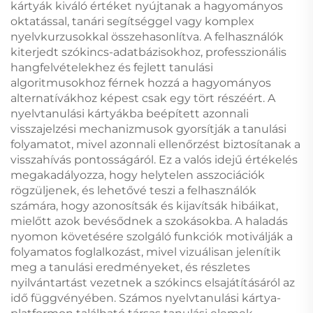
kártyák kiváló értéket nyújtanak a hagyományos
oktatással, tanári segítséggel vagy komplex
nyelvkurzusokkal összehasonlítva. A felhasználók
kiterjedt szókincs-adatbázisokhoz, professzionális
hangfelvételekhez és fejlett tanulási
algoritmusokhoz férnek hozzá a hagyományos
alternatívákhoz képest csak egy tört részéért. A
nyelvtanulási kártyákba beépített azonnali
visszajelzési mechanizmusok gyorsítják a tanulási
folyamatot, mivel azonnali ellenőrzést biztosítanak a
visszahívás pontosságáról. Ez a valós idejű értékelés
megakadályozza, hogy helytelen asszociációk
rögzüljenek, és lehetővé teszi a felhasználók
számára, hogy azonosítsák és kijavítsák hibáikat,
mielőtt azok bevésődnek a szokásokba. A haladás
nyomon követésére szolgáló funkciók motiválják a
folyamatos foglalkozást, mivel vizuálisan jelenítik
meg a tanulási eredményeket, és részletes
nyilvántartást vezetnek a szókincs elsajátításáról az
idő függvényében. Számos nyelvtanulási kártya-