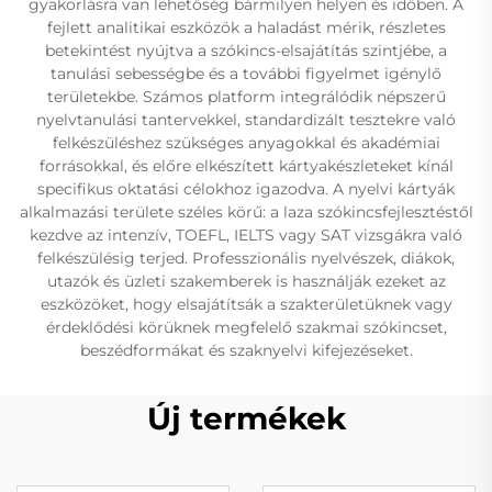
gyakorlásra van lehetőség bármilyen helyen és időben. A
fejlett analitikai eszközök a haladást mérik, részletes
betekintést nyújtva a szókincs-elsajátítás szintjébe, a
tanulási sebességbe és a további figyelmet igénylő
területekbe. Számos platform integrálódik népszerű
nyelvtanulási tantervekkel, standardizált tesztekre való
felkészüléshez szükséges anyagokkal és akadémiai
forrásokkal, és előre elkészített kártyakészleteket kínál
specifikus oktatási célokhoz igazodva. A nyelvi kártyák
alkalmazási területe széles körű: a laza szókincsfejlesztéstől
kezdve az intenzív, TOEFL, IELTS vagy SAT vizsgákra való
felkészülésig terjed. Professzionális nyelvészek, diákok,
utazók és üzleti szakemberek is használják ezeket az
eszközöket, hogy elsajátítsák a szakterületüknek vagy
érdeklődési körüknek megfelelő szakmai szókincset,
beszédformákat és szaknyelvi kifejezéseket.
Új termékek