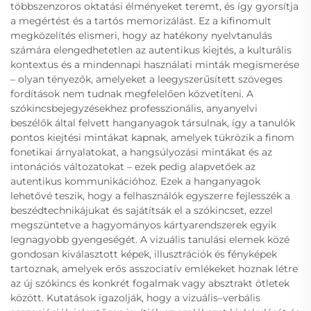
többszenzoros oktatási élményeket teremt, és így gyorsítja
a megértést és a tartós memorizálást. Ez a kifinomult
megközelítés elismeri, hogy az hatékony nyelvtanulás
számára elengedhetetlen az autentikus kiejtés, a kulturális
kontextus és a mindennapi használati minták megismerése
– olyan tényezők, amelyeket a leegyszerűsített szöveges
fordítások nem tudnak megfelelően közvetíteni. A
szókincsbejegyzésekhez professzionális, anyanyelvi
beszélők által felvett hanganyagok társulnak, így a tanulók
pontos kiejtési mintákat kapnak, amelyek tükrözik a finom
fonetikai árnyalatokat, a hangsúlyozási mintákat és az
intonációs változatokat – ezek pedig alapvetőek az
autentikus kommunikációhoz. Ezek a hanganyagok
lehetővé teszik, hogy a felhasználók egyszerre fejlesszék a
beszédtechnikájukat és sajátítsák el a szókincset, ezzel
megszüntetve a hagyományos kártyarendszerek egyik
legnagyobb gyengeségét. A vizuális tanulási elemek közé
gondosan kiválasztott képek, illusztrációk és fényképek
tartoznak, amelyek erős asszociatív emlékeket hoznak létre
az új szókincs és konkrét fogalmak vagy absztrakt ötletek
között. Kutatások igazolják, hogy a vizuális–verbális