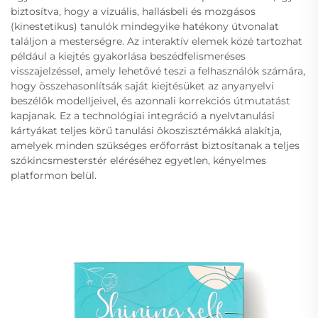
biztosítva, hogy a vizuális, hallásbeli és mozgásos
(kinestetikus) tanulók mindegyike hatékony útvonalat
találjon a mesterségre. Az interaktív elemek közé tartozhat
például a kiejtés gyakorlása beszédfelismeréses
visszajelzéssel, amely lehetővé teszi a felhasználók számára,
hogy összehasonlítsák saját kiejtésüket az anyanyelvi
beszélők modelljeivel, és azonnali korrekciós útmutatást
kapjanak. Ez a technológiai integráció a nyelvtanulási
kártyákat teljes körű tanulási ökoszisztémákká alakítja,
amelyek minden szükséges erőforrást biztosítanak a teljes
szókincsmesterstér eléréséhez egyetlen, kényelmes
platformon belül.