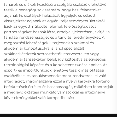
tanárok és diákok kezelésére szolgáló eszközök lehetővé
teszik a pedagógusok számára, hogy házi feladatokat
adjanak ki, osztályuk haladását figyeljék, és célzott
visszajelzést adjanak az egyéni teljesítményterületekről.
Ezek az együttműködési elemek felelősségtudatos
partnerségeket hoznak létre, amelyek jelentősen javítják a
tanulási rendszerességet és a tanulási eredményeket. A
megosztási lehetőségek kiterjednek a szakmai és
akadémiai kontextusokra is, ahol specializált
szókincskészletek szétoszthatók szervezeteken vagy
akadémiai tanszékeken belül, így biztosítva az egységes
terminológiai képzést és a konzisztens tudásalapokat. Az
export- és importfunkciók lehetővé teszik más oktatási
eszközökkel és tanulásmenedzsment-rendszerekkel való
integrációt, maximalizálva ezzel a nyelvi kártyákra történő
befektetések értékét és hasznosságát, miközben fenntartják
a meglévő oktatási munkafolyamatokkal és intézményi
követelményekkel való kompatibilitást.