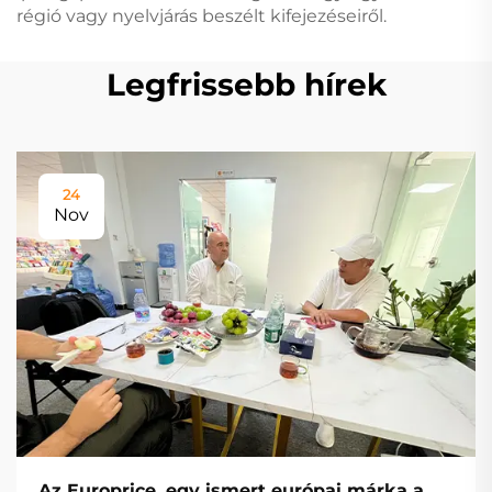
régió vagy nyelvjárás beszélt kifejezéseiről.
Legfrissebb hírek
24
Nov
Az Europrice, egy ismert európai márka a