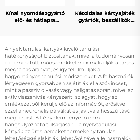
Kínai nyomdászgyártó
Kétoldalas kártyajáték
elő- és hátlapra
gyártók, beszállítók,
nyomtatott, kétoldalas
kártyajáték,
egyedi pókerkártya
játszókártya, egyedi
játék
nyomtatás és
csomagolás
A nyelvtanulási kártyák kiváló tanulási
nyomtatás
hatékonyságot biztosítanak, mivel a tudományosan
felnőtteknek,
alátámasztott módszerekkel maximalizálják a tartós
pároknak
megtartás arányát, és így felülmúlják a
hagyományos tanulási módszereket. A felhasználók
lényegesen gyorsabban sajátítják el a szókincset,
mint a passzív olvasás vagy hallgatás során, mivel az
aktív visszahívás kényszeríti az agyat, hogy az
emlékezetből kerülje elő az információt, erősítve
ezzel a neuronális pályákat és javítva a hosszú távú
megtartást. A kényelem tényező nem
hangsúlyozható túlságosan – a nyelvtanulási
kártyák az üres perceket termékeny tanulási
lehetőséggé alakítják, lehetővé téve a felhasználók