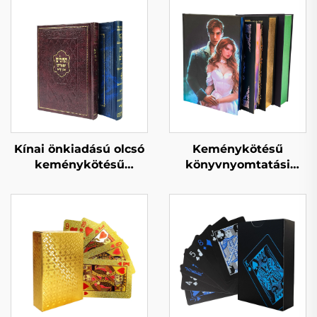
Kínai önkiadású olcsó
Keménykötésű
keménykötésű
könyvnyomtatási
könyvkötés egyedi
szolgáltatás önkiadás
könyvnyomtatási
egyedi romantikus
szolgáltatás
regény
felnőtteknek
könyvnyomtatás
romantikus regények
permetezett szélekkel
lenvászon
keménykötésű könyv