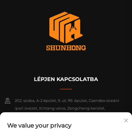
LÉPJEN KAPCSOLATBA
202. szoba, A-2 épület, 9. út, 99. épület, Csendes-óceáni
ipari övezet, Xintang város, Zengcheng kerület,
Guangzhou, Guangdong, Kína
We value your privacy
+86-18925142858