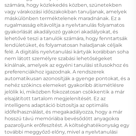
számára, hogy közlekedés közben, szünetekben
vagy várakozási időszakokban tanuljanak, amelyek
máskülönben terméktelenek maradnának. Ez a
rugalmasság eltávolítja a nyelvtanulás folyamatos
gyakorlását akadályozó gyakori akadályokat, és
lehetővé teszi a tanulók számára, hogy fenntartsák
lendületüket, és folyamatosan haladjanak céljaik
felé. A digitális nyelvtanulási kártyák korábban soha
nem látott személyre szabási lehetőségeket
kínálnak, amelyek az egyéni tanulási stílusokhoz és
preferenciákhoz igazodnak. A rendszerek
automatikusan azonosítják a gyenge pontokat, és a
nehéz szókincs elemeket gyakoribb átismétlésre
jelölik ki, miközben fokozatosan csökkentik a már
elsajátított tartalom megjelenítését. Ez az
intelligens adaptáció biztosítja az optimális
időfelhasználást, és megakadályozza, hogy a már
hosszú távú memóriába bevésődött anyagokra
pazaroljunk erőfeszítést. A költséghatékonyság egy
további meggyőző előny, mivel a nyelvtanulási