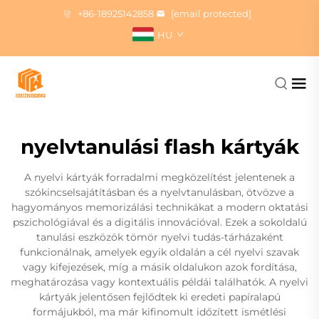
+86-18925142858
[email protected]
HU
nyelvtanulási flash kártyák
A nyelvi kártyák forradalmi megközelítést jelentenek a
szókincselsajátításban és a nyelvtanulásban, ötvözve a
hagyományos memorizálási technikákat a modern oktatási
pszichológiával és a digitális innovációval. Ezek a sokoldalú
tanulási eszközök tömör nyelvi tudás-tárházaként
funkcionálnak, amelyek egyik oldalán a cél nyelvi szavak
vagy kifejezések, míg a másik oldalukon azok fordítása,
meghatározása vagy kontextuális példái találhatók. A nyelvi
kártyák jelentősen fejlődtek ki eredeti papíralapú
formájukból, ma már kifinomult időzített ismétlési