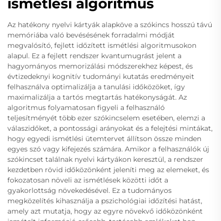
ismétlési algoritmus
Az hatékony nyelvi kártyák alapköve a szókincs hosszú távú
memóriába való bevésésének forradalmi módját
megvalósító, fejlett időzített ismétlési algoritmusokon
alapul. Ez a fejlett rendszer kvantumugrást jelent a
hagyományos memorizálási módszerekhez képest, és
évtizedeknyi kognitív tudományi kutatás eredményeit
felhasználva optimalizálja a tanulási időközöket, így
maximalizálja a tartós megtartás hatékonyságát. Az
algoritmus folyamatosan figyeli a felhasználó
teljesítményét több ezer szókincselem esetében, elemzi a
válaszidőket, a pontossági arányokat és a felejtési mintákat,
hogy egyedi ismétlési ütemtervet állítson össze minden
egyes szó vagy kifejezés számára. Amikor a felhasználók új
szókincset találnak nyelvi kártyákon keresztül, a rendszer
kezdetben rövid időközönként jeleníti meg az elemeket, és
fokozatosan növeli az ismétlések közötti időt a
gyakorlottság növekedésével. Ez a tudományos
megközelítés kihasználja a pszichológiai időzítési hatást,
amely azt mutatja, hogy az egyre növekvő időközönként