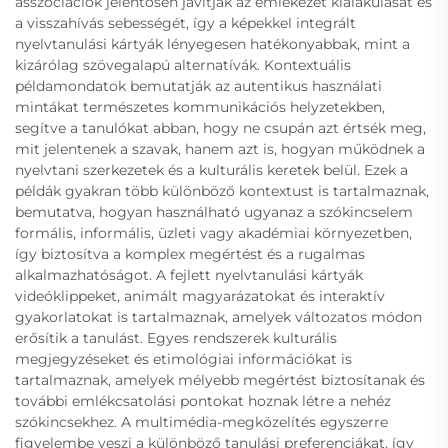
asszociációk jelentősen javítják az emlékezet kialakulását és
a visszahívás sebességét, így a képekkel integrált
nyelvtanulási kártyák lényegesen hatékonyabbak, mint a
kizárólag szövegalapú alternatívák. Kontextuális
példamondatok bemutatják az autentikus használati
mintákat természetes kommunikációs helyzetekben,
segítve a tanulókat abban, hogy ne csupán azt értsék meg,
mit jelentenek a szavak, hanem azt is, hogyan működnek a
nyelvtani szerkezetek és a kulturális keretek belül. Ezek a
példák gyakran több különböző kontextust is tartalmaznak,
bemutatva, hogyan használható ugyanaz a szókincselem
formális, informális, üzleti vagy akadémiai környezetben,
így biztosítva a komplex megértést és a rugalmas
alkalmazhatóságot. A fejlett nyelvtanulási kártyák
videóklippeket, animált magyarázatokat és interaktív
gyakorlatokat is tartalmaznak, amelyek változatos módon
erősítik a tanulást. Egyes rendszerek kulturális
megjegyzéseket és etimológiai információkat is
tartalmaznak, amelyek mélyebb megértést biztosítanak és
további emlékcsatolási pontokat hoznak létre a nehéz
szókincsekhez. A multimédia-megközelítés egyszerre
figyelembe veszi a különböző tanulási preferenciákat, így