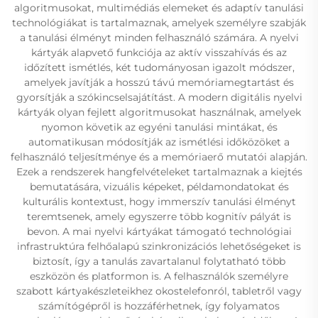
algoritmusokat, multimédiás elemeket és adaptív tanulási
technológiákat is tartalmaznak, amelyek személyre szabják
a tanulási élményt minden felhasználó számára. A nyelvi
kártyák alapvető funkciója az aktív visszahívás és az
időzített ismétlés, két tudományosan igazolt módszer,
amelyek javítják a hosszú távú memóriamegtartást és
gyorsítják a szókincselsajátítást. A modern digitális nyelvi
kártyák olyan fejlett algoritmusokat használnak, amelyek
nyomon követik az egyéni tanulási mintákat, és
automatikusan módosítják az ismétlési időközöket a
felhasználó teljesítménye és a memóriaerő mutatói alapján.
Ezek a rendszerek hangfelvételeket tartalmaznak a kiejtés
bemutatására, vizuális képeket, példamondatokat és
kulturális kontextust, hogy immerszív tanulási élményt
teremtsenek, amely egyszerre több kognitív pályát is
bevon. A mai nyelvi kártyákat támogató technológiai
infrastruktúra felhőalapú szinkronizációs lehetőségeket is
biztosít, így a tanulás zavartalanul folytatható több
eszközön és platformon is. A felhasználók személyre
szabott kártyakészleteikhez okostelefonról, tabletről vagy
számítógépről is hozzáférhetnek, így folyamatos