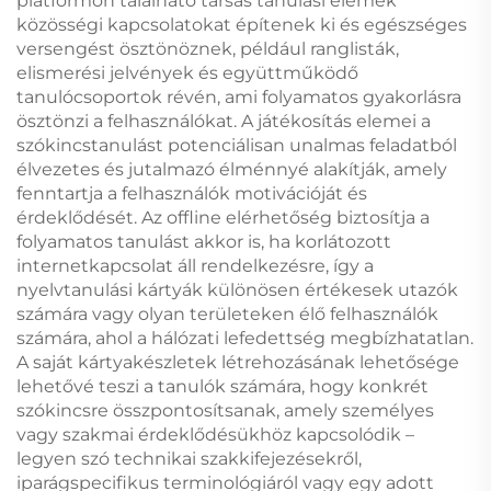
platformon található társas tanulási elemek
közösségi kapcsolatokat építenek ki és egészséges
versengést ösztönöznek, például ranglisták,
elismerési jelvények és együttműködő
tanulócsoportok révén, ami folyamatos gyakorlásra
ösztönzi a felhasználókat. A játékosítás elemei a
szókincstanulást potenciálisan unalmas feladatból
élvezetes és jutalmazó élménnyé alakítják, amely
fenntartja a felhasználók motivációját és
érdeklődését. Az offline elérhetőség biztosítja a
folyamatos tanulást akkor is, ha korlátozott
internetkapcsolat áll rendelkezésre, így a
nyelvtanulási kártyák különösen értékesek utazók
számára vagy olyan területeken élő felhasználók
számára, ahol a hálózati lefedettség megbízhatatlan.
A saját kártyakészletek létrehozásának lehetősége
lehetővé teszi a tanulók számára, hogy konkrét
szókincsre összpontosítsanak, amely személyes
vagy szakmai érdeklődésükhöz kapcsolódik –
legyen szó technikai szakkifejezésekről,
iparágspecifikus terminológiáról vagy egy adott