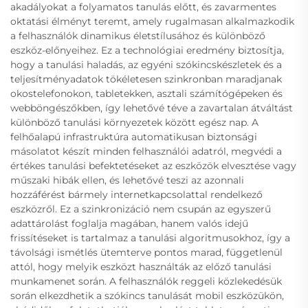
akadályokat a folyamatos tanulás előtt, és zavarmentes
oktatási élményt teremt, amely rugalmasan alkalmazkodik
a felhasználók dinamikus életstílusához és különböző
eszköz-előnyeihez. Ez a technológiai eredmény biztosítja,
hogy a tanulási haladás, az egyéni szókincskészletek és a
teljesítményadatok tökéletesen szinkronban maradjanak
okostelefonokon, tabletekken, asztali számítógépeken és
webböngészőkben, így lehetővé téve a zavartalan átváltást
különböző tanulási környezetek között egész nap. A
felhőalapú infrastruktúra automatikusan biztonsági
másolatot készít minden felhasználói adatról, megvédi a
értékes tanulási befektetéseket az eszközök elvesztése vagy
műszaki hibák ellen, és lehetővé teszi az azonnali
hozzáférést bármely internetkapcsolattal rendelkező
eszközről. Ez a szinkronizáció nem csupán az egyszerű
adattárolást foglalja magában, hanem valós idejű
frissítéseket is tartalmaz a tanulási algoritmusokhoz, így a
távolsági ismétlés ütemterve pontos marad, függetlenül
attól, hogy melyik eszközt használták az előző tanulási
munkamenet során. A felhasználók reggeli közlekedésük
során elkezdhetik a szókincs tanulását mobil eszközükön,