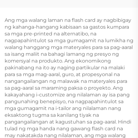
Pag-print ng Libro
Magkabilaang Panig
para sa mga Nobela
na Kard ng Poker
ng mga Matatanda
Ang mga walang laman na flash card ay nagbibigay
Romanza Linen
ng kahanga-hangang kabisaan sa gastos kumpara
Hardcover na Libro
sa mga pre-printed na alternatibo, na
nagpapahintulot sa mga gumagamit na lumikha ng
walang hanggang mga materyales para sa pag-aaral
sa isang maliit na bahagi lamang ng presyo ng
komersyal na produkto. Ang ekonomikong
pakinabang na ito ay naging partikular na malaki
para sa mga mag-aaral, guro, at propesyonal na
nangangailangan ng malawak na materyales para
sa pag-aaral sa maraming paksa o proyekto. Ang
kakayahang i-customize ang nilalaman ay isa pang
pangunahing benepisyo, na nagpapahintulot sa
mga gumagamit na i-tailor ang nilalaman nang
eksaktong tugma sa kanilang tiyak na
pangangailangan at kagustuhan sa pag-aaral. Hindi
tulad ng mga handa nang gawang flash card na
may nakatakda nang nilalaman, ang mga walang