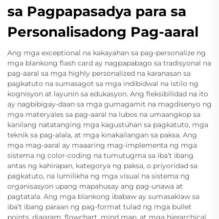
sa Pagpapasadya para sa
Personalisadong Pag-aaral
Ang mga exceptional na kakayahan sa pag-personalize ng
mga blankong flash card ay nagpapabago sa tradisyonal na
pag-aaral sa mga highly personalized na karanasan sa
pagkatuto na sumasagot sa mga indibidwal na istilo ng
kognisyon at layunin sa edukasyon. Ang fleksibilidad na ito
ay nagbibigay-daan sa mga gumagamit na magdisenyo ng
mga materyales sa pag-aaral na lubos na umaangkop sa
kanilang natatanging mga kagustuhan sa pagkatuto, mga
teknik sa pag-alala, at mga kinakailangan sa paksa. Ang
mga mag-aaral ay maaaring mag-implementa ng mga
sistema ng color-coding na tumutugma sa iba’t ibang
antas ng kahirapan, kategorya ng paksa, o priyoridad sa
pagkatuto, na lumilikha ng mga visual na sistema ng
organisasyon upang mapahusay ang pag-unawa at
pagtatala. Ang mga blankong ibabaw ay sumasaklaw sa
iba’t ibang paraan ng pag-format tulad ng mga bullet
points, diagram, flowchart, mind map, at mga hierarchical