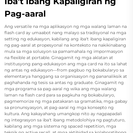
Iba’t Ibang Kapaligiran ng
Pag-aaral
Ang versatile na mga aplikasyon ng mga walang laman na
flash card ay umaabot nang malayo sa tradisyonal na mga
setting ng edukasyon, kabilang ang iba't ibang kapaligiran
ng pag-aaral at propesyonal na konteksto na nakikinabang
mula sa mga solusyon sa pamamahala ng impormasyon
na flexible at portable. Ginagamit ng mga aklatan at
institusyong pang-edukasyon ang mga card na ito sa lahat
ng antas ng edukasyon—from pagbuo ng bokabularyo sa
elementarya hanggang sa organisasyon ng pananaliksik at
paghahanda ng tesis sa antas ng graduate. Ginagamit ng
mga programa sa pag-aaral ng wika ang mga walang
laman na flash card para sa pagkuha ng bokabularyo,
pagmemorize ng mga patakaran sa gramatika, mga gabay
sa pronunsyasyon, at pag-aaral ng mga konsepto ng
kultura. Ang kakayahang umangkop nito ay nagpapadali
ng integrasyon sa iba't ibang metodolohiya ng pagtuturo,
kabilang ang mga sistema ng spaced repetition, mga
teknik ng active recall, at mga aktibidad sa kolaboratibong