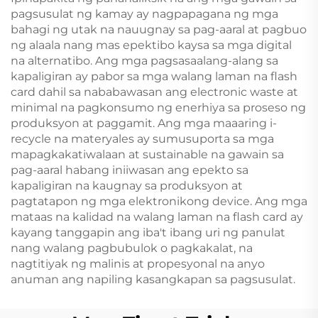
pagsusulat ng kamay ay nagpapagana ng mga
bahagi ng utak na nauugnay sa pag-aaral at pagbuo
ng alaala nang mas epektibo kaysa sa mga digital
na alternatibo. Ang mga pagsasaalang-alang sa
kapaligiran ay pabor sa mga walang laman na flash
card dahil sa nababawasan ang electronic waste at
minimal na pagkonsumo ng enerhiya sa proseso ng
produksyon at paggamit. Ang mga maaaring i-
recycle na materyales ay sumusuporta sa mga
mapagkakatiwalaan at sustainable na gawain sa
pag-aaral habang iniiwasan ang epekto sa
kapaligiran na kaugnay sa produksyon at
pagtatapon ng mga elektronikong device. Ang mga
mataas na kalidad na walang laman na flash card ay
kayang tanggapin ang iba't ibang uri ng panulat
nang walang pagbubulok o pagkakalat, na
nagtitiyak ng malinis at propesyonal na anyo
anuman ang napiling kasangkapan sa pagsusulat.