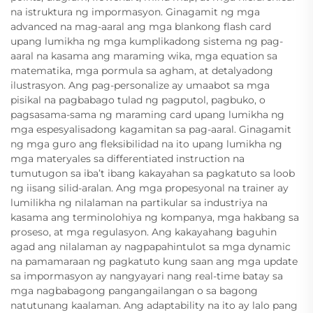
na istruktura ng impormasyon. Ginagamit ng mga
advanced na mag-aaral ang mga blankong flash card
upang lumikha ng mga kumplikadong sistema ng pag-
aaral na kasama ang maraming wika, mga equation sa
matematika, mga pormula sa agham, at detalyadong
ilustrasyon. Ang pag-personalize ay umaabot sa mga
pisikal na pagbabago tulad ng pagputol, pagbuko, o
pagsasama-sama ng maraming card upang lumikha ng
mga espesyalisadong kagamitan sa pag-aaral. Ginagamit
ng mga guro ang fleksibilidad na ito upang lumikha ng
mga materyales sa differentiated instruction na
tumutugon sa iba’t ibang kakayahan sa pagkatuto sa loob
ng iisang silid-aralan. Ang mga propesyonal na trainer ay
lumilikha ng nilalaman na partikular sa industriya na
kasama ang terminolohiya ng kompanya, mga hakbang sa
proseso, at mga regulasyon. Ang kakayahang baguhin
agad ang nilalaman ay nagpapahintulot sa mga dynamic
na pamamaraan ng pagkatuto kung saan ang mga update
sa impormasyon ay nangyayari nang real-time batay sa
mga nagbabagong pangangailangan o sa bagong
natutunang kaalaman. Ang adaptability na ito ay lalo pang