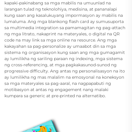
kapaki-pakinabang sa mga mabilis na umuunlad na
larangan tulad ng teknolohiya, medisina, at pananalapi
kung saan ang kasalukuyang impormasyon ay mabilis na
lumaluma. Ang mga blankong flash card ay sumusuporta
sa multimedia integration sa pamamagitan ng pag-attach
ng mga litrato, nakaprint na materyales, o digital na QR
code na may link sa mga online na resource. Ang mga
kakayahan sa pag-personalize ay umaabot din sa mga
sistema ng organisasyon kung saan ang mga gumagamit
ay lumilikha ng sariling paraan ng indexing, mga sistema
ng cross-referencing, at mga pagkakasunod-sunod ng
progressive difficulty. Ang antas ng personalisasyon na ito
ay lumilikha ng mas malalim na emosyonal na koneksyon
sa mga materyales sa pag-aaral, na nagpapabuti ng
motibasyon at antas ng engagement nang malaki
kumpara sa generic at pre-printed na alternatibo.