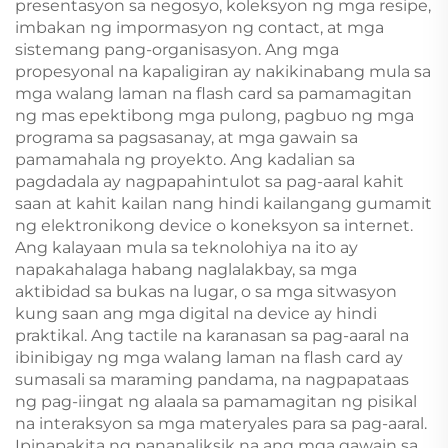
presentasyon sa negosyo, koleksyon ng mga resipe,
imbakan ng impormasyon ng contact, at mga
sistemang pang-organisasyon. Ang mga
propesyonal na kapaligiran ay nakikinabang mula sa
mga walang laman na flash card sa pamamagitan
ng mas epektibong mga pulong, pagbuo ng mga
programa sa pagsasanay, at mga gawain sa
pamamahala ng proyekto. Ang kadalian sa
pagdadala ay nagpapahintulot sa pag-aaral kahit
saan at kahit kailan nang hindi kailangang gumamit
ng elektronikong device o koneksyon sa internet.
Ang kalayaan mula sa teknolohiya na ito ay
napakahalaga habang naglalakbay, sa mga
aktibidad sa bukas na lugar, o sa mga sitwasyon
kung saan ang mga digital na device ay hindi
praktikal. Ang tactile na karanasan sa pag-aaral na
ibinibigay ng mga walang laman na flash card ay
sumasali sa maraming pandama, na nagpapataas
ng pag-iingat ng alaala sa pamamagitan ng pisikal
na interaksyon sa mga materyales para sa pag-aaral.
Ipinapakita ng pananaliksik na ang mga gawain sa