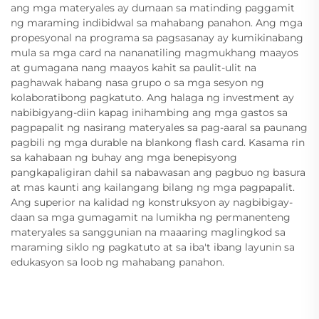
ang mga materyales ay dumaan sa matinding paggamit
ng maraming indibidwal sa mahabang panahon. Ang mga
propesyonal na programa sa pagsasanay ay kumikinabang
mula sa mga card na nananatiling magmukhang maayos
at gumagana nang maayos kahit sa paulit-ulit na
paghawak habang nasa grupo o sa mga sesyon ng
kolaboratibong pagkatuto. Ang halaga ng investment ay
nabibigyang-diin kapag inihambing ang mga gastos sa
pagpapalit ng nasirang materyales sa pag-aaral sa paunang
pagbili ng mga durable na blankong flash card. Kasama rin
sa kahabaan ng buhay ang mga benepisyong
pangkapaligiran dahil sa nabawasan ang pagbuo ng basura
at mas kaunti ang kailangang bilang ng mga pagpapalit.
Ang superior na kalidad ng konstruksyon ay nagbibigay-
daan sa mga gumagamit na lumikha ng permanenteng
materyales sa sanggunian na maaaring maglingkod sa
maraming siklo ng pagkatuto at sa iba't ibang layunin sa
edukasyon sa loob ng mahabang panahon.