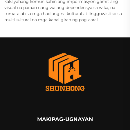
kakayahang komunikahin ang impormasyon gamit ang
visual na paraan nang walang dependensya sa wika, na
tumatalab sa mga hadlang na kultural at lingguwistiko sa
multikultural na mga kapaligiran ng pag-aaral.
MAKIPAG-UGNAYAN