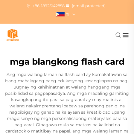
+86-18925142858
[email protected]
TL
mga blangkong flash card
Ang mga walang laman na flash card ay kumakatawan sa
isang mahalagang pang-edukasyong kasangkapan na nag-
uugnay ng kahihinatnan at walang hanggang mga
posibilidad sa pagpapasadya. Ang mga madaling gamiting
kasangkapang ito para sa pag-aaral ay may malinis at
walang nakaimprentang ibabaw sa parehong panig, na
nagbibigay ng ganap na kalayaan sa kreatibidad upang
magdisenyo ng mga personalisadong materyales para sa
pag-aaral. Ginagawa mula sa mataas na kalidad na
cardstock o matitibay na papel, ang mga walang laman na