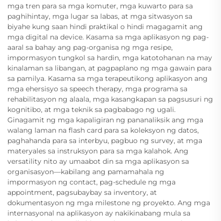
mga tren para sa mga komuter, mga kuwarto para sa
paghihintay, mga lugar sa labas, at mga sitwasyon sa
biyahe kung saan hindi praktikal o hindi magagamit ang
mga digital na device. Kasama sa mga aplikasyon ng pag-
aaral sa bahay ang pag-organisa ng mga resipe,
impormasyon tungkol sa hardin, mga katotohanan na may
kinalaman sa libangan, at pagpaplano ng mga gawain para
sa pamilya. Kasama sa mga terapeutikong aplikasyon ang
mga ehersisyo sa speech therapy, mga programa sa
rehabilitasyon ng alaala, mga kasangkapan sa pagsusuri ng
kognitibo, at mga teknik sa pagbabago ng ugali.
Ginagamit ng mga kapaligiran ng pananaliksik ang mga
walang laman na flash card para sa koleksyon ng datos,
paghahanda para sa interbyu, pagbuo ng survey, at mga
materyales sa instruksyon para sa mga kalahok. Ang
versatility nito ay umaabot din sa mga aplikasyon sa
organisasyon—kabilang ang pamamahala ng
impormasyon ng contact, pag-schedule ng mga
appointment, pagsubaybay sa inventory, at
dokumentasyon ng mga milestone ng proyekto. Ang mga
internasyonal na aplikasyon ay nakikinabang mula sa