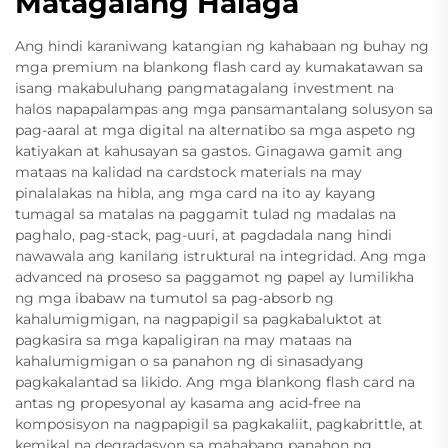
Matagalang Halaga
Ang hindi karaniwang katangian ng kahabaan ng buhay ng
mga premium na blankong flash card ay kumakatawan sa
isang makabuluhang pangmatagalang investment na
halos napapalampas ang mga pansamantalang solusyon sa
pag-aaral at mga digital na alternatibo sa mga aspeto ng
katiyakan at kahusayan sa gastos. Ginagawa gamit ang
mataas na kalidad na cardstock materials na may
pinalalakas na hibla, ang mga card na ito ay kayang
tumagal sa matalas na paggamit tulad ng madalas na
paghalo, pag-stack, pag-uuri, at pagdadala nang hindi
nawawala ang kanilang istruktural na integridad. Ang mga
advanced na proseso sa paggamot ng papel ay lumilikha
ng mga ibabaw na tumutol sa pag-absorb ng
kahalumigmigan, na nagpapigil sa pagkabaluktot at
pagkasira sa mga kapaligiran na may mataas na
kahalumigmigan o sa panahon ng di sinasadyang
pagkakalantad sa likido. Ang mga blankong flash card na
antas ng propesyonal ay kasama ang acid-free na
komposisyon na nagpapigil sa pagkakaliit, pagkabrittle, at
kemikal na degradasyon sa mahabang panahon ng