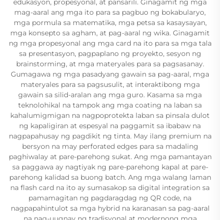
edukasyon, propesyonal, at pansarili. Ginagamit ng mga
mag-aaral ang mga ito para sa pagbuo ng bokabularyo,
mga pormula sa matematika, mga petsa sa kasaysayan,
mga konsepto sa agham, at pag-aaral ng wika. Ginagamit
ng mga propesyonal ang mga card na ito para sa mga tala
sa presentasyon, pagpaplano ng proyekto, sesyon ng
brainstorming, at mga materyales para sa pagsasanay.
Gumagawa ng mga pasadyang gawain sa pag-aaral, mga
materyales para sa pagsusulit, at interaktibong mga
gawain sa silid-aralan ang mga guro. Kasama sa mga
teknolohikal na tampok ang mga coating na laban sa
kahalumigmigan na nagpoprotekta laban sa pinsala dulot
ng kapaligiran at espesyal na paggamit sa ibabaw na
nagpapahusay ng pagdikit ng tinta. May ilang premium na
bersyon na may perforated edges para sa madaling
paghiwalay at pare-parehong sukat. Ang mga pamantayan
sa paggawa ay nagtiyak ng pare-parehong kapal at pare-
parehong kalidad sa buong batch. Ang mga walang laman
na flash card na ito ay sumasakop sa digital integration sa
pamamagitan ng pagdaragdag ng QR code, na
nagpapahintulot sa mga hybrid na karanasan sa pag-aaral
na nag-uugnay ng tradisyonal at modernong mga