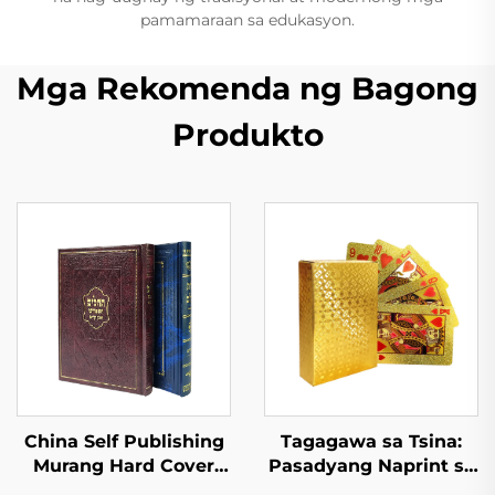
pamamaraan sa edukasyon.
Mga Rekomenda ng Bagong
Produkto
China Self Publishing
Tagagawa sa Tsina:
Murang Hard Cover
Pasadyang Naprint sa
Binding Pasadyang
Harap at Likod na