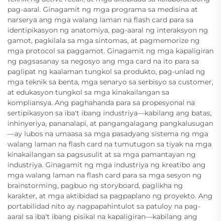
pag-aaral. Ginagamit ng mga programa sa medisina at
narserya ang mga walang laman na flash card para sa
identipikasyon ng anatomiya, pag-aaral ng interaksyon ng
gamot, pagkilala sa mga sintomas, at pagmemorize ng
mga protocol sa paggamot. Ginagamit ng mga kapaligiran
ng pagsasanay sa negosyo ang mga card na ito para sa
paglipat ng kaalaman tungkol sa produkto, pag-unlad ng
mga teknik sa benta, mga senaryo sa serbisyo sa customer,
at edukasyon tungkol sa mga kinakailangan sa
kompliansya. Ang paghahanda para sa propesyonal na
sertipikasyon sa iba't ibang industriya—kabilang ang batas,
inhinyeriya, pananalapi, at pangangalagang pangkalusugan
—ay lubos na umaasa sa mga pasadyang sistema ng mga
walang laman na flash card na tumutugon sa tiyak na mga
kinakailangan sa pagsusulit at sa mga pamantayan ng
industriya. Ginagamit ng mga industriya ng kreatibo ang
mga walang laman na flash card para sa mga sesyon ng
brainstorming, pagbuo ng storyboard, paglikha ng
karakter, at mga aktibidad sa pagpaplano ng proyekto. Ang
portabilidad nito ay nagpapahintulot sa patuloy na pag-
aaral sa iba't ibang pisikal na kapaligiran—kabilang ang