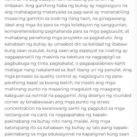
imbakan. Ang ganitong haba ng buhay ay nagsisiguro na
ang mahalagang materyales sa pag-aaral ay mananatiling
maaaring gamitin sa loob ng ilang taon, na ginagawang
ideal ang mga ito para sa mga koleksyon ng sanggunian,
komprehensibong paghahanda para sa mga pagsusulit, at
mahabang panahong mga proyekto sa pagkatuto. Ang
kahabaan ng buhay ay umaabot din sa kalidad ng ibabaw
kung saan isusulat, kung saan ang espesyal na coating ay
nagpapanatili ng makinis na tekstura na nagpapigil sa
pagbubuga ng tinta, pagkakalat, o pagpapalabnaw kahit
matagal nang nakalantad sa iba't ibang uri ng panulat. Ang
mga proseso sa quality control ay nagsisiguro ng pare-
parehong kapal sa buong batch, na inaalis ang mga
mahinang punto na maaaring magdulot ng maagang
kabiguan sa normal na paggamit. Ang disenyo ng rounded
corner ay binabawasan ang mga punto ng stress
concentration na karaniwang sanhi ng pagputol sa mga
rectangular na card, na nagpapahaba ng kapaki-
pakinabang na buhay nito nang malaki. Ang mga
katangiang ito sa kahabaan ng buhay ay lalo pang kapaki-
pakinabang sa mga edukasyonal na kapaligiran kung saan