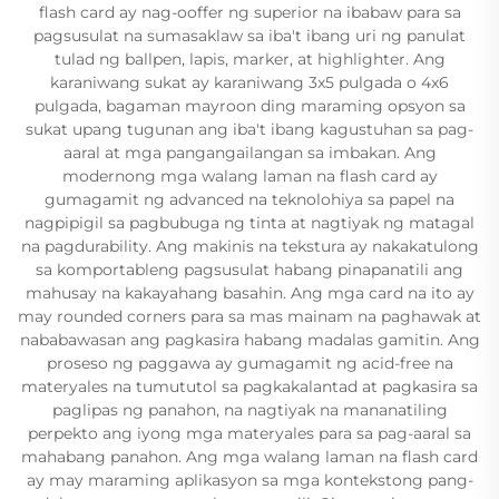
flash card ay nag-ooffer ng superior na ibabaw para sa
pagsusulat na sumasaklaw sa iba't ibang uri ng panulat
tulad ng ballpen, lapis, marker, at highlighter. Ang
karaniwang sukat ay karaniwang 3x5 pulgada o 4x6
pulgada, bagaman mayroon ding maraming opsyon sa
sukat upang tugunan ang iba't ibang kagustuhan sa pag-
aaral at mga pangangailangan sa imbakan. Ang
modernong mga walang laman na flash card ay
gumagamit ng advanced na teknolohiya sa papel na
nagpipigil sa pagbubuga ng tinta at nagtiyak ng matagal
na pagdurability. Ang makinis na tekstura ay nakakatulong
sa komportableng pagsusulat habang pinapanatili ang
mahusay na kakayahang basahin. Ang mga card na ito ay
may rounded corners para sa mas mainam na paghawak at
nababawasan ang pagkasira habang madalas gamitin. Ang
proseso ng paggawa ay gumagamit ng acid-free na
materyales na tumututol sa pagkakalantad at pagkasira sa
paglipas ng panahon, na nagtiyak na mananatiling
perpekto ang iyong mga materyales para sa pag-aaral sa
mahabang panahon. Ang mga walang laman na flash card
ay may maraming aplikasyon sa mga kontekstong pang-