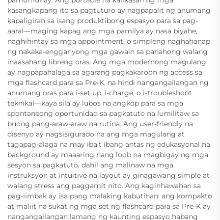
pamumuhay. Ang portable na kalikasan ng mga
kasangkapang ito sa pagtuturo ay nagpapalit ng anumang
kapaligiran sa isang produktibong espasyo para sa pag-
aaral—maging kapag ang mga pamilya ay nasa biyahe,
naghihintay sa mga appointment, o simpleng naghahanap
ng nakaka-engganyong mga gawain sa panahong walang
inaasahang libreng oras. Ang mga modernong magulang
ay nagpapahalaga sa agarang pagkakaroon ng access sa
mga flashcard para sa Pre-K, na hindi nangangailangan ng
anumang oras para i-set up, i-charge, o i-troubleshoot
teknikal—kaya sila ay lubos na angkop para sa mga
spontaneong oportunidad sa pagkatuto na lumilitaw sa
buong pang-araw-araw na rutina. Ang user-friendly na
disenyo ay nagsisigurado na ang mga magulang at
tagapag-alaga na may iba’t ibang antas ng edukasyonal na
background ay maaaring nang loob na magbigay ng mga
sesyon sa pagkatuto, dahil ang malinaw na mga
instruksyon at intuitive na layout ay ginagawang simple at
walang stress ang paggamit nito. Ang kaginhawahan sa
pag-iimbak ay isa pang malaking kabutihan: ang kompakto
at maliit na sukat ng mga set ng flashcard para sa Pre-K ay
nangangailangan lamang ng kaunting espasyo habang