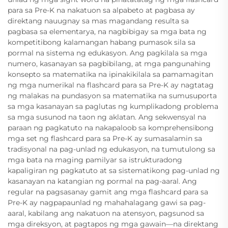
para sa Pre-K na nakatuon sa alpabeto at pagbasa ay
direktang nauugnay sa mas magandang resulta sa
pagbasa sa elementarya, na nagbibigay sa mga bata ng
kompetitibong kalamangan habang pumasok sila sa
pormal na sistema ng edukasyon. Ang pagkilala sa mga
numero, kasanayan sa pagbibilang, at mga pangunahing
konsepto sa matematika na ipinakikilala sa pamamagitan
ng mga numerikal na flashcard para sa Pre-K ay nagtatag
ng malakas na pundasyon sa matematika na sumusuporta
sa mga kasanayan sa paglutas ng kumplikadong problema
sa mga susunod na taon ng aklatan. Ang sekwensyal na
paraan ng pagkatuto na nakapaloob sa komprehensibong
mga set ng flashcard para sa Pre-K ay sumasalamin sa
tradisyonal na pag-unlad ng edukasyon, na tumutulong sa
mga bata na maging pamilyar sa istrukturadong
kapaligiran ng pagkatuto at sa sistematikong pag-unlad ng
kasanayan na katangian ng pormal na pag-aaral. Ang
regular na pagsasanay gamit ang mga flashcard para sa
Pre-K ay nagpapaunlad ng mahahalagang gawi sa pag-
aaral, kabilang ang nakatuon na atensyon, pagsunod sa
mga direksyon, at pagtapos ng mga gawain—na direktang