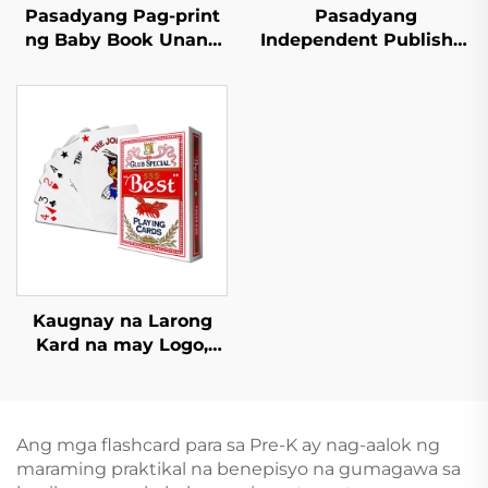
Pasadyang Pag-print
Pasadyang
ng Baby Book Unang
Independent Publisher
100 Hayop na Salita
na Serbisyo sa Pag-
Edukasyon na
print ng Romantic
Hardcover na Board
Fiction Novel na may
Book
Spray Edges
Hardcover na Libro na
may Dust Jacket
Kaugnay na Larong
Kard na may Logo,
Disenyo, at Laro ng
Poker na may Kahon
Ang mga flashcard para sa Pre-K ay nag-aalok ng
maraming praktikal na benepisyo na gumagawa sa