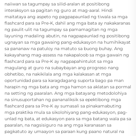
naiiwan sa tagumpay sa silid-aralan at positibong
interaksyon sa pagitan ng guro at mag-aaral. Hindi
maitataya ang aspeto ng pagpapaunlad ng tiwala sa mga
flashcard para sa Pre-K, dahil ang mga bata ay nakakaranas
ng paulit-ulit na tagumpay sa pamamagitan ng mga
layuning madaling abutin, na nagpapaunlad ng positibong
ugnayan sa mga gawaing pang-edukasyon na humihikayat
sa pananaw na patuloy na matuto sa buong buhay. Ang
kakayahang mag-assess na nakapaloob sa mga gawain ng
flashcard para sa Pre-K ay nagpapahintulot sa mga
magulang at guro na subaybayan ang progreso nang
obhetibo, na nakikilala ang mga kalakasan at mga
oportunidad para sa karagdagang suporta bago pa man
harapin ng mga bata ang mga hamon sa aklatan sa pormal
na setting ng paaralan. Ang mga batayang metodolohiya
na sinusuportahan ng pananaliksik sa epektibong mga
flashcard para sa Pre-K ay sumasali sa pinakamabuting
mga praktika mula sa sikolohiyang pang-edukasyon, pag-
unlad ng bata, at edukasyon para sa mga batang wala pa sa
paaralan, na nagsisiguro na ang mga karanasan sa
pagkatuto ay umaayon sa paraan kung paano natural na