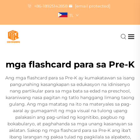
+86-18925142858
[email protected]
TL
mga flashcard para sa Pre-K
Ang mga flashcard para sa Pre-K ay kumakatawan sa isang
pangunahing kasangkapan sa edukasyon na idinisenyo
nang partikular para sa mga bata sa edad na preschool,
karaniwang nasa pagitan ng tatlo hanggang limang taong
gulang. Ang mga matatag na ito na materyales sa pag-
aaral ay gumagamit ng mga visual na tulong upang
palakasin ang pag-unlad ng kognitibo, pagbuo ng
bokabularyo, at paghahanda sa mga unang kasanayan sa
aklatan. Sakop ng mga flashcard para sa Pre-K ang iba't
ibang larangan ng paksa tulad ng pagkilala sa alpabeto,