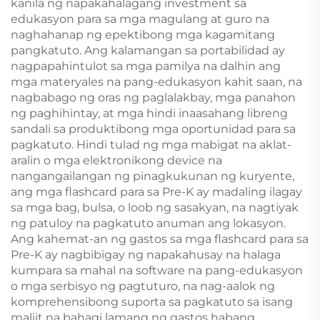
kanila ng napakahalagang investment sa
edukasyon para sa mga magulang at guro na
naghahanap ng epektibong mga kagamitang
pangkatuto. Ang kalamangan sa portabilidad ay
nagpapahintulot sa mga pamilya na dalhin ang
mga materyales na pang-edukasyon kahit saan, na
nagbabago ng oras ng paglalakbay, mga panahon
ng paghihintay, at mga hindi inaasahang libreng
sandali sa produktibong mga oportunidad para sa
pagkatuto. Hindi tulad ng mga mabigat na aklat-
aralin o mga elektronikong device na
nangangailangan ng pinagkukunan ng kuryente,
ang mga flashcard para sa Pre-K ay madaling ilagay
sa mga bag, bulsa, o loob ng sasakyan, na nagtiyak
ng patuloy na pagkatuto anuman ang lokasyon.
Ang kahemat-an ng gastos sa mga flashcard para sa
Pre-K ay nagbibigay ng napakahusay na halaga
kumpara sa mahal na software na pang-edukasyon
o mga serbisyo ng pagtuturo, na nag-aalok ng
komprehensibong suporta sa pagkatuto sa isang
maliit na bahagi lamang ng gastos habang