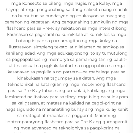
mga konsepto sa bilang, mga hugis, mga kulay, mga
hayop, at mga pangunahing salitang nakikita nang madali
—na bumubuo sa pundasyon ng edukasyon sa maagang
panahon ng kabataan. Ang pangunahing tungkulin ng mga
flashcard para sa Pre-K ay nakatuon sa mga interaktibong
karanasan sa pag-aaral na kumikilala at kumikilos sa mga
batang isipan sa pamamagitan ng mga kulay na
ilustrasyon, simpleng teksto, at nilalaman na angkop sa
kanilang edad. Ang mga edukasyonong ito ay tumutulong
sa pagpapalakas ng memorya sa pamamagitan ng paulit-
ulit na visual na pagkakalantad, na nagpapahina sa mga
kasanayan sa pagkilala ng pattern—na mahalaga para sa
kinabukasan na tagumpay sa aklatan. Ang mga
teknolohikal na katangian ng mga modernong flashcard
para sa Pre-K ay lubos nang umunlad, kabilang ang mga
laminated na ibabaw para sa tibay, mga bilog na sulok para
sa kaligtasan, at mataas na kalidad na pagpi-print na
nagsisigurado na mananatiling buhay ang mga kulay kahit
sa matagal at madalas na paggamit. Maraming
kontemporaryong flashcard para sa Pre-K ang gumagamit
ng mga advanced na teknolohiya sa pagpi-print na