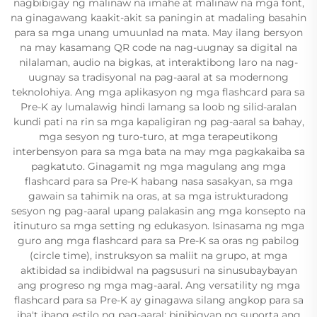
nagbibigay ng malinaw na imahe at malinaw na mga font,
na ginagawang kaakit-akit sa paningin at madaling basahin
para sa mga unang umuunlad na mata. May ilang bersyon
na may kasamang QR code na nag-uugnay sa digital na
nilalaman, audio na bigkas, at interaktibong laro na nag-
uugnay sa tradisyonal na pag-aaral at sa modernong
teknolohiya. Ang mga aplikasyon ng mga flashcard para sa
Pre-K ay lumalawig hindi lamang sa loob ng silid-aralan
kundi pati na rin sa mga kapaligiran ng pag-aaral sa bahay,
mga sesyon ng turo-turo, at mga terapeutikong
interbensyon para sa mga bata na may mga pagkakaiba sa
pagkatuto. Ginagamit ng mga magulang ang mga
flashcard para sa Pre-K habang nasa sasakyan, sa mga
gawain sa tahimik na oras, at sa mga istrukturadong
sesyon ng pag-aaral upang palakasin ang mga konsepto na
itinuturo sa mga setting ng edukasyon. Isinasama ng mga
guro ang mga flashcard para sa Pre-K sa oras ng pabilog
(circle time), instruksyon sa maliit na grupo, at mga
aktibidad sa indibidwal na pagsusuri na sinusubaybayan
ang progreso ng mga mag-aaral. Ang versatility ng mga
flashcard para sa Pre-K ay ginagawa silang angkop para sa
iba't ibang estilo ng pag-aaral: binibigyan ng suporta ang