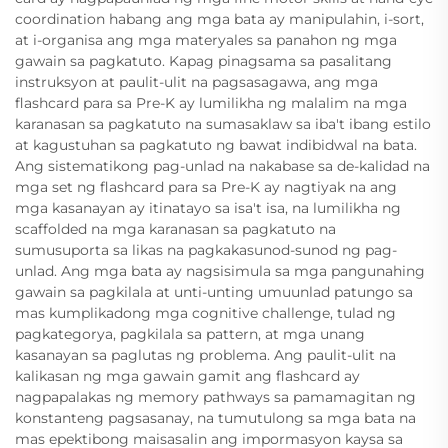
coordination habang ang mga bata ay manipulahin, i-sort,
at i-organisa ang mga materyales sa panahon ng mga
gawain sa pagkatuto. Kapag pinagsama sa pasalitang
instruksyon at paulit-ulit na pagsasagawa, ang mga
flashcard para sa Pre-K ay lumilikha ng malalim na mga
karanasan sa pagkatuto na sumasaklaw sa iba't ibang estilo
at kagustuhan sa pagkatuto ng bawat indibidwal na bata.
Ang sistematikong pag-unlad na nakabase sa de-kalidad na
mga set ng flashcard para sa Pre-K ay nagtiyak na ang
mga kasanayan ay itinatayo sa isa't isa, na lumilikha ng
scaffolded na mga karanasan sa pagkatuto na
sumusuporta sa likas na pagkakasunod-sunod ng pag-
unlad. Ang mga bata ay nagsisimula sa mga pangunahing
gawain sa pagkilala at unti-unting umuunlad patungo sa
mas kumplikadong mga cognitive challenge, tulad ng
pagkategorya, pagkilala sa pattern, at mga unang
kasanayan sa paglutas ng problema. Ang paulit-ulit na
kalikasan ng mga gawain gamit ang flashcard ay
nagpapalakas ng memory pathways sa pamamagitan ng
konstanteng pagsasanay, na tumutulong sa mga bata na
mas epektibong maisasalin ang impormasyon kaysa sa