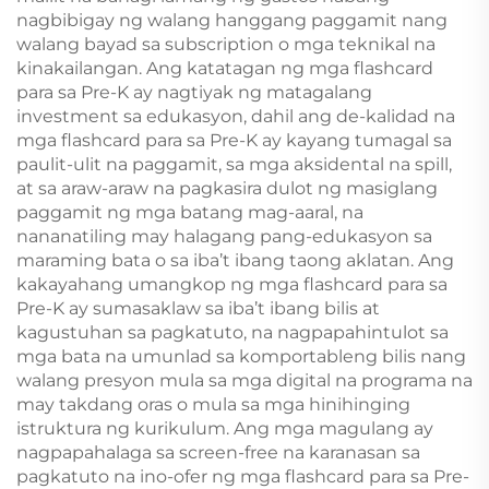
nagbibigay ng walang hanggang paggamit nang
walang bayad sa subscription o mga teknikal na
kinakailangan. Ang katatagan ng mga flashcard
para sa Pre-K ay nagtiyak ng matagalang
investment sa edukasyon, dahil ang de-kalidad na
mga flashcard para sa Pre-K ay kayang tumagal sa
paulit-ulit na paggamit, sa mga aksidental na spill,
at sa araw-araw na pagkasira dulot ng masiglang
paggamit ng mga batang mag-aaral, na
nananatiling may halagang pang-edukasyon sa
maraming bata o sa iba’t ibang taong aklatan. Ang
kakayahang umangkop ng mga flashcard para sa
Pre-K ay sumasaklaw sa iba’t ibang bilis at
kagustuhan sa pagkatuto, na nagpapahintulot sa
mga bata na umunlad sa komportableng bilis nang
walang presyon mula sa mga digital na programa na
may takdang oras o mula sa mga hinihinging
istruktura ng kurikulum. Ang mga magulang ay
nagpapahalaga sa screen-free na karanasan sa
pagkatuto na ino-ofer ng mga flashcard para sa Pre-