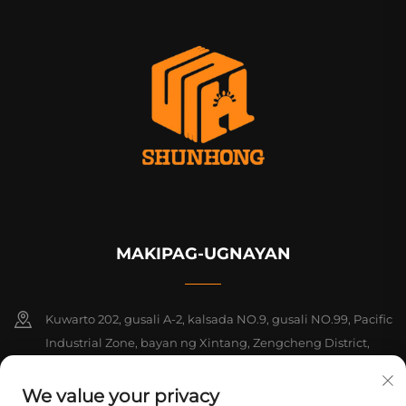
MAKIPAG-UGNAYAN
Kuwarto 202, gusali A-2, kalsada NO.9, gusali NO.99, Pacific
Industrial Zone, bayan ng Xintang, Zengcheng District,
Guangzhou, Guangdong, Tsina
We value your privacy