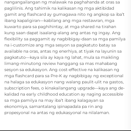
nangangailangan ng malawak na paghahanda at oras sa
paglilinis. Ang tahimik na kalikasan ng mga aktibidad
gamit ang flashcard ay gumagawa nito ng angkop sa iba’t
ibang kapaligiran—kabilang ang mga restawran, mga
kuwarto para sa paghihintay, at mga shared na tirahan
kung saan dapat isaalang-alang ang antas ng ingay. Ang
flexibility sa paggamit ay nagbibigay-daan sa mga pamilya
na i-customize ang mga sesyon sa pagkatuto batay sa
available na oras, antas ng enerhiya, at tiyak na layunin sa
pagkatuto—kaya sila ay kaya ng lahat, mula sa maikling
limang-minutong review hanggang sa mas mahabang
sesyon sa edukasyon. Ang cost-effective na kalikasan ng
mga flashcard para sa Pre-K ay nagbibigay ng exceptional
na halaga sa edukasyon nang walang paulit-ulit na gastos,
subscription fees, o kinakailangang upgrade—kaya ang de-
kalidad na early childhood education ay naging accessible
sa mga pamilya na may iba’t ibang kalagayan sa
ekonomiya, samantalang ipinapadala pa rin ang
propesyonal na antas ng edukasyonal na nilalaman.