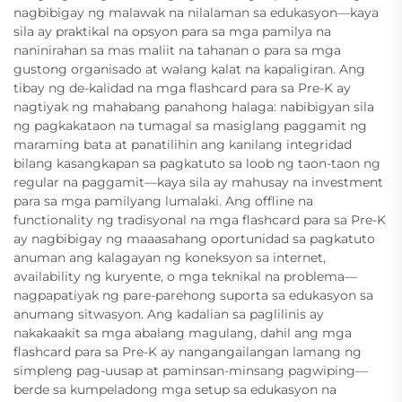
nagbibigay ng malawak na nilalaman sa edukasyon—kaya
sila ay praktikal na opsyon para sa mga pamilya na
naninirahan sa mas maliit na tahanan o para sa mga
gustong organisado at walang kalat na kapaligiran. Ang
tibay ng de-kalidad na mga flashcard para sa Pre-K ay
nagtiyak ng mahabang panahong halaga: nabibigyan sila
ng pagkakataon na tumagal sa masiglang paggamit ng
maraming bata at panatilihin ang kanilang integridad
bilang kasangkapan sa pagkatuto sa loob ng taon-taon ng
regular na paggamit—kaya sila ay mahusay na investment
para sa mga pamilyang lumalaki. Ang offline na
functionality ng tradisyonal na mga flashcard para sa Pre-K
ay nagbibigay ng maaasahang oportunidad sa pagkatuto
anuman ang kalagayan ng koneksyon sa internet,
availability ng kuryente, o mga teknikal na problema—
nagpapatiyak ng pare-parehong suporta sa edukasyon sa
anumang sitwasyon. Ang kadalian sa paglilinis ay
nakakaakit sa mga abalang magulang, dahil ang mga
flashcard para sa Pre-K ay nangangailangan lamang ng
simpleng pag-uusap at paminsan-minsang pagwiping—
berde sa kumpeladong mga setup sa edukasyon na