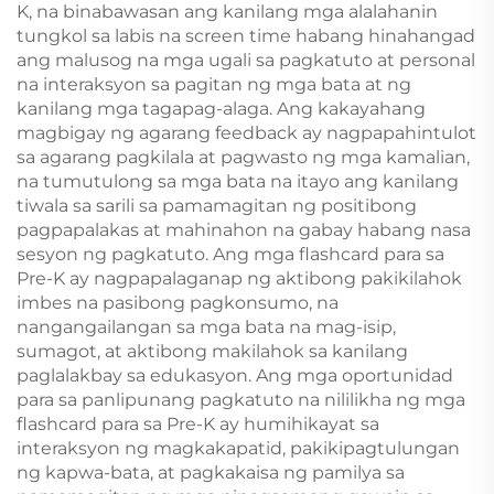
K, na binabawasan ang kanilang mga alalahanin
tungkol sa labis na screen time habang hinahangad
ang malusog na mga ugali sa pagkatuto at personal
na interaksyon sa pagitan ng mga bata at ng
kanilang mga tagapag-alaga. Ang kakayahang
magbigay ng agarang feedback ay nagpapahintulot
sa agarang pagkilala at pagwasto ng mga kamalian,
na tumutulong sa mga bata na itayo ang kanilang
tiwala sa sarili sa pamamagitan ng positibong
pagpapalakas at mahinahon na gabay habang nasa
sesyon ng pagkatuto. Ang mga flashcard para sa
Pre-K ay nagpapalaganap ng aktibong pakikilahok
imbes na pasibong pagkonsumo, na
nangangailangan sa mga bata na mag-isip,
sumagot, at aktibong makilahok sa kanilang
paglalakbay sa edukasyon. Ang mga oportunidad
para sa panlipunang pagkatuto na nililikha ng mga
flashcard para sa Pre-K ay humihikayat sa
interaksyon ng magkakapatid, pakikipagtulungan
ng kapwa-bata, at pagkakaisa ng pamilya sa