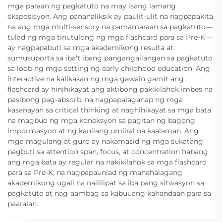
mga paraan ng pagkatuto na may isang lamang
eksposisyon. Ang pananaliksik ay paulit-ulit na nagpapakita
na ang mga multi-sensory na pamamaraan sa pagkatuto—
tulad ng mga tinutulong ng mga flashcard para sa Pre-K—
ay nagpapabuti sa mga akademikong resulta at
sumusuporta sa iba't ibang pangangailangan sa pagkatuto
sa loob ng mga setting ng early childhood education. Ang
interactive na kalikasan ng mga gawain gamit ang
flashcard ay hinihikayat ang aktibong pakikilahok imbes na
pasibong pag-absorb, na nagpapalaganap ng mga
kasanayan sa critical thinking at naghihikayat sa mga bata
na magbuo ng mga koneksyon sa pagitan ng bagong
impormasyon at ng kanilang umiiral na kaalaman. Ang
mga magulang at guro ay nakamasid ng mga sukatang
pagbuti sa attention span, focus, at concentration habang
ang mga bata ay regular na nakikilahok sa mga flashcard
para sa Pre-K, na nagpapaunlad ng mahahalagang
akademikong ugali na naililipat sa iba pang sitwasyon sa
pagkatuto at nag-aambag sa kabuuang kahandaan para sa
paaralan.