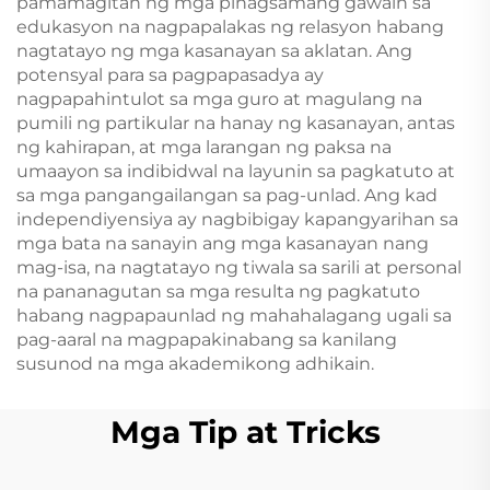
pamamagitan ng mga pinagsamang gawain sa
edukasyon na nagpapalakas ng relasyon habang
nagtatayo ng mga kasanayan sa aklatan. Ang
potensyal para sa pagpapasadya ay
nagpapahintulot sa mga guro at magulang na
pumili ng partikular na hanay ng kasanayan, antas
ng kahirapan, at mga larangan ng paksa na
umaayon sa indibidwal na layunin sa pagkatuto at
sa mga pangangailangan sa pag-unlad. Ang kad
independiyensiya ay nagbibigay kapangyarihan sa
mga bata na sanayin ang mga kasanayan nang
mag-isa, na nagtatayo ng tiwala sa sarili at personal
na pananagutan sa mga resulta ng pagkatuto
habang nagpapaunlad ng mahahalagang ugali sa
pag-aaral na magpapakinabang sa kanilang
susunod na mga akademikong adhikain.
Mga Tip at Tricks