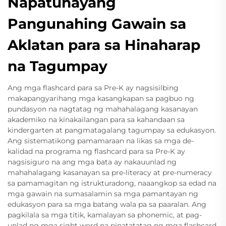
Napatunayang
Pangunahing Gawain sa
Aklatan para sa Hinaharap
na Tagumpay
Ang mga flashcard para sa Pre-K ay nagsisilbing
makapangyarihang mga kasangkapan sa pagbuo ng
pundasyon na nagtatag ng mahahalagang kasanayan
akademiko na kinakailangan para sa kahandaan sa
kindergarten at pangmatagalang tagumpay sa edukasyon.
Ang sistematikong pamamaraan na likas sa mga de-
kalidad na programa ng flashcard para sa Pre-K ay
nagsisiguro na ang mga bata ay nakauunlad ng
mahahalagang kasanayan sa pre-literacy at pre-numeracy
sa pamamagitan ng istrukturadong, naaangkop sa edad na
mga gawain na sumasalamin sa mga pamantayan ng
edukasyon para sa mga batang wala pa sa paaralan. Ang
pagkilala sa mga titik, kamalayan sa phonemic, at pag-
unlad ng mga sight word na pinatatatag ng mga flashcard