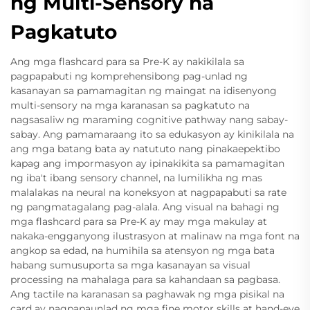
ng Multi-Sensory na
Pagkatuto
Ang mga flashcard para sa Pre-K ay nakikilala sa
pagpapabuti ng komprehensibong pag-unlad ng
kasanayan sa pamamagitan ng maingat na idisenyong
multi-sensory na mga karanasan sa pagkatuto na
nagsasaliw ng maraming cognitive pathway nang sabay-
sabay. Ang pamamaraang ito sa edukasyon ay kinikilala na
ang mga batang bata ay natututo nang pinakaepektibo
kapag ang impormasyon ay ipinakikita sa pamamagitan
ng iba't ibang sensory channel, na lumilikha ng mas
malalakas na neural na koneksyon at nagpapabuti sa rate
ng pangmatagalang pag-alala. Ang visual na bahagi ng
mga flashcard para sa Pre-K ay may mga makulay at
nakaka-engganyong ilustrasyon at malinaw na mga font na
angkop sa edad, na humihila sa atensyon ng mga bata
habang sumusuporta sa mga kasanayan sa visual
processing na mahalaga para sa kahandaan sa pagbasa.
Ang tactile na karanasan sa paghawak ng mga pisikal na
card ay nagpapaunlad ng mga fine motor skills at hand-eye