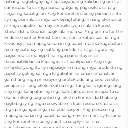
habang nagbibigay ng napakagandang kalidad ng print at
sumusuporta sa mga pandaigdigang pagsisikap sa pag-
iingat ng kapaligiran. Ang komprehensibong paraan na ito
ay nagsisimula sa mga pakikipagtulungan nang eksklusibo
sa mga supplier na may sertipikasyon mula sa Forest
Stewardship Council, pagkilala mula sa Programme for the
Endorsement of Forest Certification, o katumbas na mga
kredensyal sa mapagkukunan ng papel mula sa kagubatan
na may patunay ng ikatlong partido na nagsisiguro ng
pagsunod sa mahigpit na mga pamantayan sa
responsibilidad sa kapaligiran at panlipunan. Ang mga
sertipikasyong ito ay nagsisiguro na ang mga produkto ng
papel ay galing sa mga kagubatan na pinamamahalaan
gamit ang mga prinsipyong protektado ang biodiversity,
pinapanatili ang ekolohikal na mga tungkulin, igini-galang
ang mga karapatan ng mga katutubo, at sumusuporta sa
ekonomikong pag-unlad ng lokal na komunidad habang
nagbibigay ng mga renewable na fiber resources para sa
mga pangangailangan sa publikasyon. Ang proseso ng
mapagkukunan ng papel na pang-environment ay kasama
ang komprehensibong audit sa supply chain na
sinusubaybay ang pinagmulan ng papel mula sa pag-aani