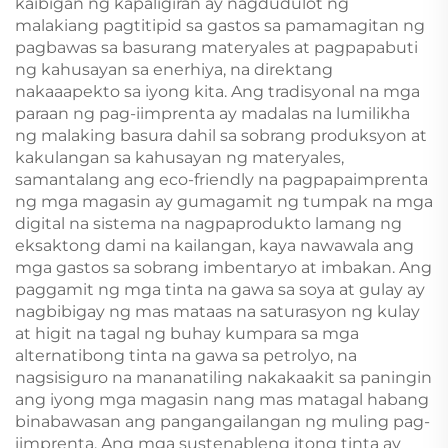
kaibigan ng kapaligiran ay nagdudulot ng
Pininturahan ang mga
malakiang pagtitipid sa gastos sa pamamagitan ng
Gilid
pagbawas sa basurang materyales at pagpapabuti
ng kahusayan sa enerhiya, na direktang
nakaaapekto sa iyong kita. Ang tradisyonal na mga
paraan ng pag-iimprenta ay madalas na lumilikha
ng malaking basura dahil sa sobrang produksyon at
kakulangan sa kahusayan ng materyales,
samantalang ang eco-friendly na pagpapaimprenta
ng mga magasin ay gumagamit ng tumpak na mga
digital na sistema na nagpaprodukto lamang ng
eksaktong dami na kailangan, kaya nawawala ang
mga gastos sa sobrang imbentaryo at imbakan. Ang
paggamit ng mga tinta na gawa sa soya at gulay ay
nagbibigay ng mas mataas na saturasyon ng kulay
at higit na tagal ng buhay kumpara sa mga
alternatibong tinta na gawa sa petrolyo, na
nagsisiguro na mananatiling nakakaakit sa paningin
ang iyong mga magasin nang mas matagal habang
binabawasan ang pangangailangan ng muling pag-
iimprenta. Ang mga sustenableng itong tinta ay