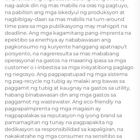
nag-aalok din ng mas mabilis na oras ng pagtuyo,
na pabilisin ang mga iskedyul ng produksyon at
nagbibigay-daan sa mas mabilis na turn-around
time para sa mga publikasyong may mahigpit na
deadline. Ang mga kagamitang pang-imprenta na
epektibo sa enerhiya ay nababawasan ang
pagkonsumo ng kuryente hanggang apatnapu’t
porsyento, na nagreresulta sa mas mababang
operasyonal na gastos na maaaring ipasa sa mga
customer o i-inbestisa sa mga inisyatibong paglago
ng negosyo. Ang pagpapatupad ng mga sistema
ng pag-recycle ng tubig ay malaki ang bawas sa
paggamit ng tubig at kaugnay na gastos sa utility,
habang binabawasan din ang mga gastos sa
paggamot ng wastewater. Ang eco-friendly na
pagpapaimprenta ng mga magasin ay
nagpapalakas sa reputasyon ng iyong brand sa
pamamagitan ng tunay na pagpapakita ng
dedikasyon sa responsibilidad sa kapaligiran, na
nakakatrahe ng mga consumer na sensitibo sa