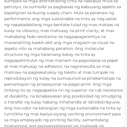
kumpara sa mga alternatibong tinta na nabubuo mula sa
petrolyo, na sumisilbi sa pagbawas ng kabuuang epekto sa
kapaligiran sa buong supply chain. Mula sa pananaw ng
performance, ang mga sustainable na tinta ay nag-aalok
ng napakadakilang mga bentahe tulad ng mas mataas na
kulay na vibrancy, mas mahusay na print clarity, at mas
mahabang fade resistance na nagpapagarantiya na
mananatiling kaakit-akit ang mga magasin sa visual na
aspeto nito sa mahabang panahon. Ang molecular
structure ng mga halamang-batay na tinta ay
nagpapahintulot ng mas mainam na pagsisipsip sa papel
at mas mahusay na adhesion, na nagreresulta sa mas
malinaw na pagkakatukoy ng teksto at mas tumpak na
reproduksyon ng kulay na sumusunod sa pinakamataas na
pamantayan ng propesyonal na pagpi-print. Ang mga
tintang ito ay nagpapakita rin ng superior na rub resistance
at durability, na binabawasan ang posibilidad ng smudging
o transfer ng kulay habang inihahandle at idinidistribyuwe.
Ang low-odor na katangian ng mga sustainable na tinta ay
lumilikha ng mas kasiya-siyang working environment para
sa mga empleyado ng printing facility, samantalang
tinatanggal ang pangangailangan ng malawak na