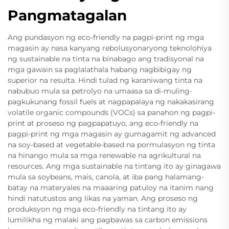
Pangmatagalan
Ang pundasyon ng eco-friendly na pagpi-print ng mga
magasin ay nasa kanyang rebolusyonaryong teknolohiya
ng sustainable na tinta na binabago ang tradisyonal na
mga gawain sa paglalathala habang nagbibigay ng
superior na resulta. Hindi tulad ng karaniwang tinta na
nabubuo mula sa petrolyo na umaasa sa di-muling-
pagkukunang fossil fuels at nagpapalaya ng nakakasirang
volatile organic compounds (VOCs) sa panahon ng pagpi-
print at proseso ng pagpapatuyo, ang eco-friendly na
pagpi-print ng mga magasin ay gumagamit ng advanced
na soy-based at vegetable-based na pormulasyon ng tinta
na hinango mula sa mga renewable na agrikultural na
resources. Ang mga sustainable na tintang ito ay ginagawa
mula sa soybeans, mais, canola, at iba pang halamang-
batay na materyales na maaaring patuloy na itanim nang
hindi natutustos ang likas na yaman. Ang proseso ng
produksyon ng mga eco-friendly na tintang ito ay
lumilikha ng malaki ang pagbawas sa carbon emissions