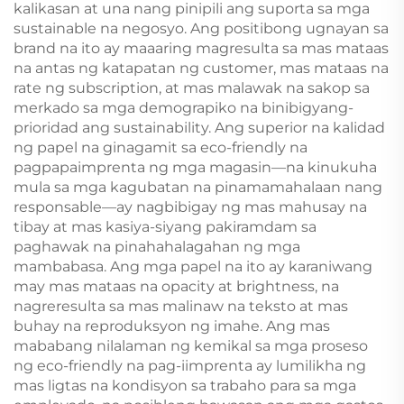
kalikasan at una nang pinipili ang suporta sa mga
sustainable na negosyo. Ang positibong ugnayan sa
brand na ito ay maaaring magresulta sa mas mataas
na antas ng katapatan ng customer, mas mataas na
rate ng subscription, at mas malawak na sakop sa
merkado sa mga demograpiko na binibigyang-
prioridad ang sustainability. Ang superior na kalidad
ng papel na ginagamit sa eco-friendly na
pagpapaimprenta ng mga magasin—na kinukuha
mula sa mga kagubatan na pinamamahalaan nang
responsable—ay nagbibigay ng mas mahusay na
tibay at mas kasiya-siyang pakiramdam sa
paghawak na pinahahalagahan ng mga
mambabasa. Ang mga papel na ito ay karaniwang
may mas mataas na opacity at brightness, na
nagreresulta sa mas malinaw na teksto at mas
buhay na reproduksyon ng imahe. Ang mas
mababang nilalaman ng kemikal sa mga proseso
ng eco-friendly na pag-iimprenta ay lumilikha ng
mas ligtas na kondisyon sa trabaho para sa mga