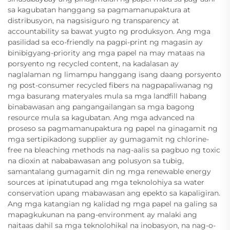
sa kagubatan hanggang sa pagmamanupaktura at
distribusyon, na nagsisiguro ng transparency at
accountability sa bawat yugto ng produksyon. Ang mga
pasilidad sa eco-friendly na pagpi-print ng magasin ay
binibigyang-priority ang mga papel na may mataas na
porsyento ng recycled content, na kadalasan ay
naglalaman ng limampu hanggang isang daang porsyento
ng post-consumer recycled fibers na nagpapaliwanag ng
mga basurang materyales mula sa mga landfill habang
binabawasan ang pangangailangan sa mga bagong
resource mula sa kagubatan. Ang mga advanced na
proseso sa pagmamanupaktura ng papel na ginagamit ng
mga sertipikadong supplier ay gumagamit ng chlorine-
free na bleaching methods na nag-aalis sa pagbuo ng toxic
na dioxin at nababawasan ang polusyon sa tubig,
samantalang gumagamit din ng mga renewable energy
sources at ipinatutupad ang mga teknolohiya sa water
conservation upang mabawasan ang epekto sa kapaligiran.
Ang mga katangian ng kalidad ng mga papel na galing sa
mapagkukunan na pang-environment ay malaki ang
naitaas dahil sa mga teknolohikal na inobasyon, na nag-o-