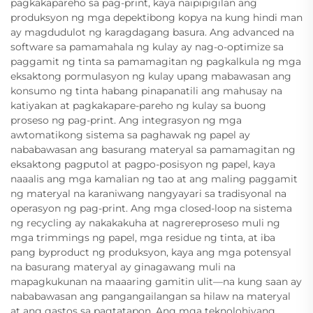
pagkakapareho sa pag-print, kaya naipipigilan ang
produksyon ng mga depektibong kopya na kung hindi man
ay magdudulot ng karagdagang basura. Ang advanced na
software sa pamamahala ng kulay ay nag-o-optimize sa
paggamit ng tinta sa pamamagitan ng pagkalkula ng mga
eksaktong pormulasyon ng kulay upang mabawasan ang
konsumo ng tinta habang pinapanatili ang mahusay na
katiyakan at pagkakapare-pareho ng kulay sa buong
proseso ng pag-print. Ang integrasyon ng mga
awtomatikong sistema sa paghawak ng papel ay
nababawasan ang basurang materyal sa pamamagitan ng
eksaktong pagputol at pagpo-posisyon ng papel, kaya
naaalis ang mga kamalian ng tao at ang maling paggamit
ng materyal na karaniwang nangyayari sa tradisyonal na
operasyon ng pag-print. Ang mga closed-loop na sistema
ng recycling ay nakakakuha at nagrereproseso muli ng
mga trimmings ng papel, mga residue ng tinta, at iba
pang byproduct ng produksyon, kaya ang mga potensyal
na basurang materyal ay ginagawang muli na
mapagkukunan na maaaring gamitin ulit—na kung saan ay
nababawasan ang pangangailangan sa hilaw na materyal
at ang gastos sa pagtatapon. Ang mga teknolohiyang