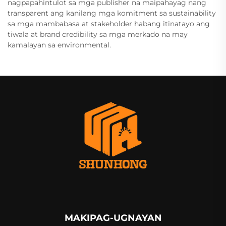
nagpapahintulot sa mga publisher na maipahayag nang
transparent ang kanilang mga komitment sa sustainability
sa mga mambabasa at stakeholder habang itinatayo ang
tiwala at brand credibility sa mga merkado na may
kamalayan sa environmental.
MAKIPAG-UGNAYAN