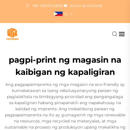
+86-18925142858
[email protected]
TL
pagpi-print ng magasin na
kaibigan ng kapaligiran
Ang pagpapaimprenta ng mga magasin na eco-friendly ay
kumakatawan sa isang rebolusyonaryong paraan ng
paglalathala na binibigyang-prioridad ang pangangalaga
sa kapaligiran habang pinapanatili ang napakahusay na
kalidad ng imprenta. Ang inobatibong paraan ng
pagpapaimprenta na ito ay gumagamit ng mga renewable
na resources, mga recycled na materyales, at mga
sustainable na proseso ng produksyon upang makalikha ng