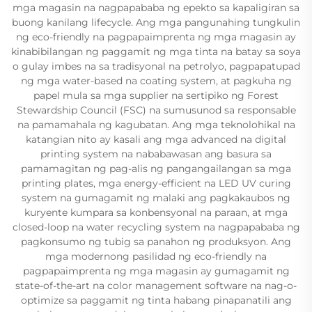
mga magasin na nagpapababa ng epekto sa kapaligiran sa
buong kanilang lifecycle. Ang mga pangunahing tungkulin
ng eco-friendly na pagpapaimprenta ng mga magasin ay
kinabibilangan ng paggamit ng mga tinta na batay sa soya
o gulay imbes na sa tradisyonal na petrolyo, pagpapatupad
ng mga water-based na coating system, at pagkuha ng
papel mula sa mga supplier na sertipiko ng Forest
Stewardship Council (FSC) na sumusunod sa responsable
na pamamahala ng kagubatan. Ang mga teknolohikal na
katangian nito ay kasali ang mga advanced na digital
printing system na nababawasan ang basura sa
pamamagitan ng pag-alis ng pangangailangan sa mga
printing plates, mga energy-efficient na LED UV curing
system na gumagamit ng malaki ang pagkakaubos ng
kuryente kumpara sa konbensyonal na paraan, at mga
closed-loop na water recycling system na nagpapababa ng
pagkonsumo ng tubig sa panahon ng produksyon. Ang
mga modernong pasilidad ng eco-friendly na
pagpapaimprenta ng mga magasin ay gumagamit ng
state-of-the-art na color management software na nag-o-
optimize sa paggamit ng tinta habang pinapanatili ang