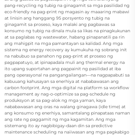
pang-recycling ng tubig na ginagamit sa mga pasilidad ng
eco-friendly na pag-print ng magasin ay maaaring mabawi
at linisin ang hanggang 95 porsyento ng tubig na
ginagamit sa proseso, kaya malaki ang pagbawas sa
konsumo ng tubig na dinala mula sa likas na pinagkukunan
at sa paglabas ng wastewater, habang pinapanatili pa rin
ang mahigpit na mga pamantayan sa kalidad. Ang mga
sistema ng energy recovery ay kumukuha ng sobrang init
na nabubuo sa panahon ng pag-print at proseso ng
pagpapatuyo, at ipinapadala muli ang thermal energy na
ito upang suportahan ang pagpainit ng pasilidad at iba
pang operasyonal na pangangailangan—na nagpapabuti sa
kabuuang kahusayan sa enerhiya at nababawasan ang
carbon footprint. Ang mga digital na platform sa workflow
management ay nag-o-optimize sa pag-schedule ng
produksyon at sa pag-alok ng mga yaman, kaya
nababawasan ang oras na walang ginagawa (idle time) at
ang konsumo ng enerhiya, samantalang pinapataas naman
ang rate ng paggamit ng mga kagamitan. Ang mga
sistemang ito ay nagbibigay-daan din sa predictive
maintenance scheduling na naiiwasan ang mga pagkabigo