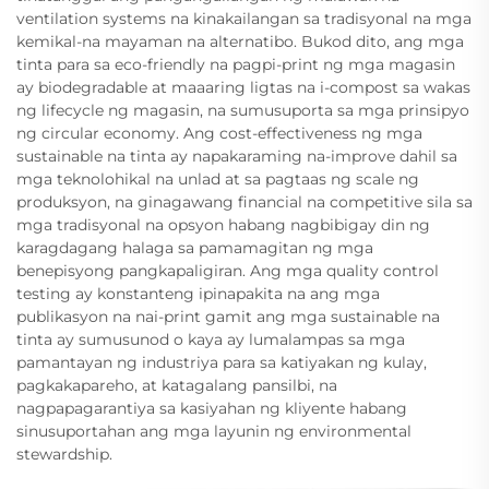
ventilation systems na kinakailangan sa tradisyonal na mga
kemikal-na mayaman na alternatibo. Bukod dito, ang mga
tinta para sa eco-friendly na pagpi-print ng mga magasin
ay biodegradable at maaaring ligtas na i-compost sa wakas
ng lifecycle ng magasin, na sumusuporta sa mga prinsipyo
ng circular economy. Ang cost-effectiveness ng mga
sustainable na tinta ay napakaraming na-improve dahil sa
mga teknolohikal na unlad at sa pagtaas ng scale ng
produksyon, na ginagawang financial na competitive sila sa
mga tradisyonal na opsyon habang nagbibigay din ng
karagdagang halaga sa pamamagitan ng mga
benepisyong pangkapaligiran. Ang mga quality control
testing ay konstanteng ipinapakita na ang mga
publikasyon na nai-print gamit ang mga sustainable na
tinta ay sumusunod o kaya ay lumalampas sa mga
pamantayan ng industriya para sa katiyakan ng kulay,
pagkakapareho, at katagalang pansilbi, na
nagpapagarantiya sa kasiyahan ng kliyente habang
sinusuportahan ang mga layunin ng environmental
stewardship.