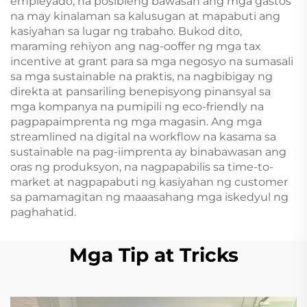
empleyado, na posibleng bawasan ang mga gastos
na may kinalaman sa kalusugan at mapabuti ang
kasiyahan sa lugar ng trabaho. Bukod dito,
maraming rehiyon ang nag-ooffer ng mga tax
incentive at grant para sa mga negosyo na sumasali
sa mga sustainable na praktis, na nagbibigay ng
direkta at pansariling benepisyong pinansyal sa
mga kompanya na pumipili ng eco-friendly na
pagpapaimprenta ng mga magasin. Ang mga
streamlined na digital na workflow na kasama sa
sustainable na pag-iimprenta ay binabawasan ang
oras ng produksyon, na nagpapabilis sa time-to-
market at nagpapabuti ng kasiyahan ng customer
sa pamamagitan ng maaasahang mga iskedyul ng
paghahatid.
Mga Tip at Tricks