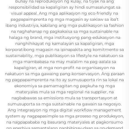
buhay na reproduksyon ng kulay, na tiyak na ang
responsibilidad sa kapaligiran ay hindi sumasalungat sa
visual appeal. Ang mga aplikasyon ng eco-friendly na
pagpapaimprenta ng mga magasin ay saklaw sa iba’t
ibang industriya, kabilang ang mga publikasyon sa fashion
na naghahanap ng pagkakaisa sa mga sustainable na
halaga ng brand, mga institusyong pang-edukasyon na
nanghihikayat ng kamalayan sa kapaligiran, mga
korporatibong magasin na ipinapakita ang komitmento sa
sustainability, mga publikasyon sa lifestyle na nakatuon sa
mga mambabasa na may malalim na pag-aalala sa
kapaligiran, at mga non-profit na organisasyon na
nakatuon sa mga gawaing pang-konservasyon. Ang paraan
ng pagpapaimprenta na ito ay sumusuporta rin sa lokal na
ekonomiya sa pamamagitan ng pagkuha ng mga
materyales mula sa mga regional na supplier, na
nagbabawas sa emissions mula sa transportasyon at
sumusuporta sa mga sustainable na gawain sa negosyo.
Ang integrasyon ng mga digital workflow management
system ay nagpapasimple sa mga proseso ng produksyon,
na nagpapababa ng basurang materyales at pagkonsumo
ng enerhiya samantalang nagbibigay-daan sa on-demand