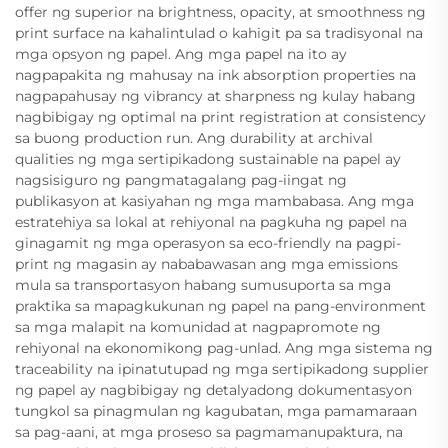
offer ng superior na brightness, opacity, at smoothness ng
print surface na kahalintulad o kahigit pa sa tradisyonal na
mga opsyon ng papel. Ang mga papel na ito ay
nagpapakita ng mahusay na ink absorption properties na
nagpapahusay ng vibrancy at sharpness ng kulay habang
nagbibigay ng optimal na print registration at consistency
sa buong production run. Ang durability at archival
qualities ng mga sertipikadong sustainable na papel ay
nagsisiguro ng pangmatagalang pag-iingat ng
publikasyon at kasiyahan ng mga mambabasa. Ang mga
estratehiya sa lokal at rehiyonal na pagkuha ng papel na
ginagamit ng mga operasyon sa eco-friendly na pagpi-
print ng magasin ay nababawasan ang mga emissions
mula sa transportasyon habang sumusuporta sa mga
praktika sa mapagkukunan ng papel na pang-environment
sa mga malapit na komunidad at nagpapromote ng
rehiyonal na ekonomikong pag-unlad. Ang mga sistema ng
traceability na ipinatutupad ng mga sertipikadong supplier
ng papel ay nagbibigay ng detalyadong dokumentasyon
tungkol sa pinagmulan ng kagubatan, mga pamamaraan
sa pag-aani, at mga proseso sa pagmamanupaktura, na