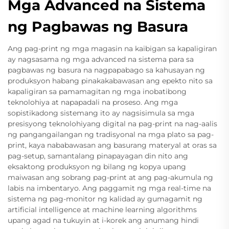
Mga Advanced na Sistema
ng Pagbawas ng Basura
Ang pag-print ng mga magasin na kaibigan sa kapaligiran
ay nagsasama ng mga advanced na sistema para sa
pagbawas ng basura na nagpapabago sa kahusayan ng
produksyon habang pinakakabawasan ang epekto nito sa
kapaligiran sa pamamagitan ng mga inobatibong
teknolohiya at napapadali na proseso. Ang mga
sopistikadong sistemang ito ay nagsisimula sa mga
presisyong teknolohiyang digital na pag-print na nag-aalis
ng pangangailangan ng tradisyonal na mga plato sa pag-
print, kaya nababawasan ang basurang materyal at oras sa
pag-setup, samantalang pinapayagan din nito ang
eksaktong produksyon ng bilang ng kopya upang
maiwasan ang sobrang pag-print at ang pag-akumula ng
labis na imbentaryo. Ang paggamit ng mga real-time na
sistema ng pag-monitor ng kalidad ay gumagamit ng
artificial intelligence at machine learning algorithms
upang agad na tukuyin at i-korek ang anumang hindi