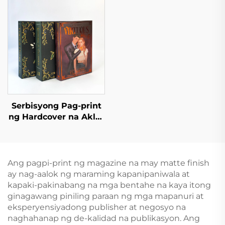
Aklat ng Kwento para
ng Romanza na
sa mga Bata na May
Nobela na may
Interactive na English
Sprayed Edges
na Children Board
Book
Serbisyong Pag-print
ng Hardcover na Aklat
na May Kulay, Nobela
na Pasadya na May
Pininturahan ang mga
Gilid
Ang pagpi-print ng magazine na may matte finish
ay nag-aalok ng maraming kapanipaniwala at
kapaki-pakinabang na mga bentahe na kaya itong
ginagawang piniling paraan ng mga mapanuri at
eksperyensiyadong publisher at negosyo na
naghahanap ng de-kalidad na publikasyon. Ang