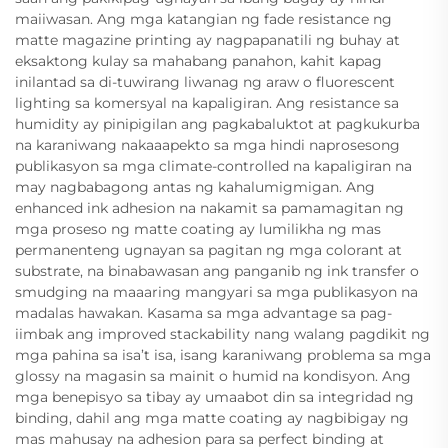
maiiwasan. Ang mga katangian ng fade resistance ng
matte magazine printing ay nagpapanatili ng buhay at
eksaktong kulay sa mahabang panahon, kahit kapag
inilantad sa di-tuwirang liwanag ng araw o fluorescent
lighting sa komersyal na kapaligiran. Ang resistance sa
humidity ay pinipigilan ang pagkabaluktot at pagkukurba
na karaniwang nakaaapekto sa mga hindi naprosesong
publikasyon sa mga climate-controlled na kapaligiran na
may nagbabagong antas ng kahalumigmigan. Ang
enhanced ink adhesion na nakamit sa pamamagitan ng
mga proseso ng matte coating ay lumilikha ng mas
permanenteng ugnayan sa pagitan ng mga colorant at
substrate, na binabawasan ang panganib ng ink transfer o
smudging na maaaring mangyari sa mga publikasyon na
madalas hawakan. Kasama sa mga advantage sa pag-
iimbak ang improved stackability nang walang pagdikit ng
mga pahina sa isa’t isa, isang karaniwang problema sa mga
glossy na magasin sa mainit o humid na kondisyon. Ang
mga benepisyo sa tibay ay umaabot din sa integridad ng
binding, dahil ang mga matte coating ay nagbibigay ng
mas mahusay na adhesion para sa perfect binding at