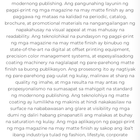
modernong publishing. Ang pangunahing layunin ng
pagpi-print ng mga magazine na may matte finish ay ang
paggawa ng mataas na kalidad na periodic, catalog,
brochure, at promotional materials na nangangailangan ng
napakahusay na visual appeal at mas mahusay na
readability. Ang teknolohikal na pundasyon ng pagpi-print
ng mga magazine na may matte finish ay binubuo ng
state-of-the-art na digital at offset printing equipment,
precision color management systems, at espesyalisadong
coating machinery na naglalapat ng pare-parehong matte
finish sa buong publikasyon. Ang prosesong ito ay nagtiyak
ng pare-parehong pag-uulat ng kulay, malinaw at sharp na
quality ng imahe, at mga resulta na may antas ng
propesyonalismo na sumasapat sa mahigpit na standard
ng modernong publishing. Ang teknolohiya ng matte
coating ay lumilikha ng makinis at hindi nakakasilaw na
surface na nababawasan ang glare at visibility ng mga
dumi ng daliri habang pinapanatili ang malakas at buhay
na saturation ng kulay. Ang mga aplikasyon ng pagpi-print
ng mga magazine na may matte finish ay sakop ang iba’t
ibang industriya tulad ng fashion, lifestyle, corporate