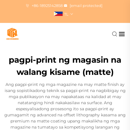
+86-18925142858
[email protected]
TL
pagpi-print ng magasin na
walang kisame (matte)
Ang pagpi-print ng mga magazine na may matte finish ay
isang sopistikadong teknik sa pagpi-print na nagbibigay ng
mga publikasyon na may napakataas na kalidad at may
natatanging hindi nakakasilaw na surface. Ang
espesyalisadong prosesong ito sa pagpi-print ay
gumagamit ng advanced na offset lithography kasama ang
premium na matte coating upang makalikha ng mga
magazine na tumatayo sa kompetisyong larangan ng