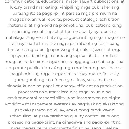
communications, educational materials, art publications, at
luxury brand marketing. Pinipili ng mga publisher ang
paraang ito sa pagpi-print para sa mga premium na
magazine, annual reports, product catalogs, exhibition
materials, at high-end na promotional publications kung
saan ang visual impact at tactile quality ay lubos na
mahalaga. Ang versatility ng pagpi-print ng mga magazine
na may matte finish ay nagpapahintulot ng iba’t ibang
thickness ng papel (paper weights), sukat (sizes), at mga
opsyon sa binding, na umaangkop sa lahat — mula sa
magaan na fashion magazines hanggang sa mabibigat na
corporate publications. Ang mga modernong pasilidad sa
pagpi-print ng mga magazine na may matte finish ay
gumagamit ng eco-friendly na inks, sustainable na
pinagkukunan ng papel, at energy-efficient na production
processes na sumasalamin sa mga layunin ng
environmental responsibility. Ang integrasyon ng digital
workflow management systems ay nagtiyak ng eksaktong
pagkakapareho ng kulay, epektibong produksyon
scheduling, at pare-parehong quality control sa buong
proseso ng pagpi-print, na ginagawa ang pagpi-print ng
mga magazine na may matte finish na isang ideal na