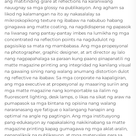
ang matitinding glare at reflections na karaniwang
nauugnay sa mga glossy na publikasyon. Ang agham sa
likod ng kalamangan na ito ay nakasalalay sa
mikroskopikong texture ng ibabaw na nabubuo habang
ginagawa ang matte coating, na nagdidisperse ng papasok
na liwanag nang pantay-pantay imbes na lumikha ng mga
concentrated na reflection points na nagdudulot ng
pagsisikip sa mata ng mambabasa. Ang mga propesyonal
na photographer, graphic designer, at art director ay lalo
nang nagpapahalaga sa paraan kung paano pinapanatili ng
matte magazine printing ang integridad ng kanilang visual
na gawaing sining nang walang anumang distortion dulot
ng reflective na ibabaw. Sa mga corporate na kapaligiran,
ang mga executive at propesyonal ay maaaring suriin ang
mga matte magazine nang komportable sa ilalim ng
fluorescent lighting, desk lamps, o likas na sikat ng araw na
pumapasok sa mga bintana ng opisina nang walang
nararanasang eye fatigue o kailangang hanapin ang
optimal na angle ng pagtingin. Ang mga institusyong
pang-edukasyon ay napakalaking nakikinabang sa matte
magazine printing kapag gumagawa ng mga aklat-aralin,
pananaliksik na publikasyon, at mga materyales para sa