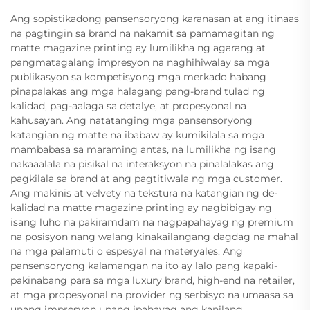
Ang sopistikadong pansensoryong karanasan at ang itinaas
na pagtingin sa brand na nakamit sa pamamagitan ng
matte magazine printing ay lumilikha ng agarang at
pangmatagalang impresyon na naghihiwalay sa mga
publikasyon sa kompetisyong mga merkado habang
pinapalakas ang mga halagang pang-brand tulad ng
kalidad, pag-aalaga sa detalye, at propesyonal na
kahusayan. Ang natatanging mga pansensoryong
katangian ng matte na ibabaw ay kumikilala sa mga
mambabasa sa maraming antas, na lumilikha ng isang
nakaaalala na pisikal na interaksyon na pinalalakas ang
pagkilala sa brand at ang pagtitiwala ng mga customer.
Ang makinis at velvety na tekstura na katangian ng de-
kalidad na matte magazine printing ay nagbibigay ng
isang luho na pakiramdam na nagpapahayag ng premium
na posisyon nang walang kinakailangang dagdag na mahal
na mga palamuti o espesyal na materyales. Ang
pansensoryong kalamangan na ito ay lalo pang kapaki-
pakinabang para sa mga luxury brand, high-end na retailer,
at mga propesyonal na provider ng serbisyo na umaasa sa
unang impresyon upang ipahayag ang kanilang