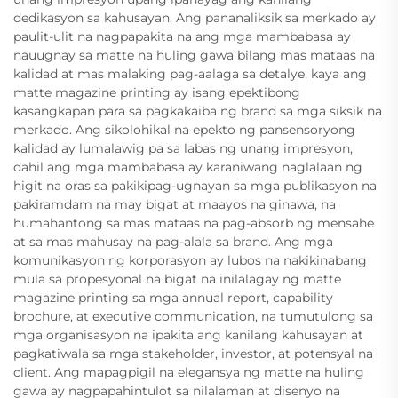
dedikasyon sa kahusayan. Ang pananaliksik sa merkado ay
paulit-ulit na nagpapakita na ang mga mambabasa ay
nauugnay sa matte na huling gawa bilang mas mataas na
kalidad at mas malaking pag-aalaga sa detalye, kaya ang
matte magazine printing ay isang epektibong
kasangkapan para sa pagkakaiba ng brand sa mga siksik na
merkado. Ang sikolohikal na epekto ng pansensoryong
kalidad ay lumalawig pa sa labas ng unang impresyon,
dahil ang mga mambabasa ay karaniwang naglalaan ng
higit na oras sa pakikipag-ugnayan sa mga publikasyon na
pakiramdam na may bigat at maayos na ginawa, na
humahantong sa mas mataas na pag-absorb ng mensahe
at sa mas mahusay na pag-alala sa brand. Ang mga
komunikasyon ng korporasyon ay lubos na nakikinabang
mula sa propesyonal na bigat na inilalagay ng matte
magazine printing sa mga annual report, capability
brochure, at executive communication, na tumutulong sa
mga organisasyon na ipakita ang kanilang kahusayan at
pagkatiwala sa mga stakeholder, investor, at potensyal na
client. Ang mapagpigil na elegansya ng matte na huling
gawa ay nagpapahintulot sa nilalaman at disenyo na