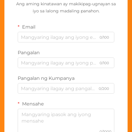
Ang aming kinatawan ay makikipag-ugnayan sa
iyo sa lalong madaling panahon.
Email
0/100
Pangalan
0/100
Pangalan ng Kumpanya
0/200
Mensahe
0/1000