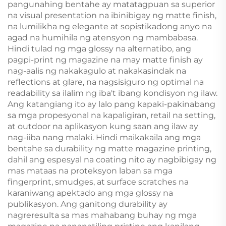
pangunahing bentahe ay matatagpuan sa superior
na visual presentation na ibinibigay ng matte finish,
na lumilikha ng elegante at sopistikadong anyo na
agad na humihila ng atensyon ng mambabasa.
Hindi tulad ng mga glossy na alternatibo, ang
pagpi-print ng magazine na may matte finish ay
nag-aalis ng nakakagulo at nakakasindak na
reflections at glare, na nagsisiguro ng optimal na
readability sa ilalim ng iba't ibang kondisyon ng ilaw.
Ang katangiang ito ay lalo pang kapaki-pakinabang
sa mga propesyonal na kapaligiran, retail na setting,
at outdoor na aplikasyon kung saan ang ilaw ay
nag-iiba nang malaki. Hindi maikakaila ang mga
bentahe sa durability ng matte magazine printing,
dahil ang espesyal na coating nito ay nagbibigay ng
mas mataas na proteksyon laban sa mga
fingerprint, smudges, at surface scratches na
karaniwang apektado ang mga glossy na
publikasyon. Ang ganitong durability ay
nagreresulta sa mas mahabang buhay ng mga