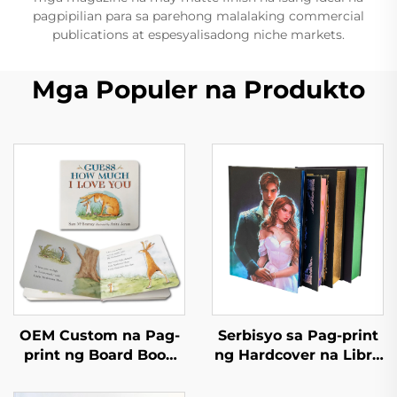
pagpipilian para sa parehong malalaking commercial
publications at espesyalisadong niche markets.
Mga Populer na Produkto
OEM Custom na Pag-
Serbisyo sa Pag-print
print ng Board Book
ng Hardcover na Libro
Maganda at
Self Publishing
Edukatibong Mga
Pasadyang Pag-print