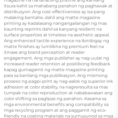
magazine na nananatiling pristine ang kanilang
itsura kahit sa mahabang panahon ng paghawak at
distribusyon. Ang cost-effectiveness ay isa pang
malaking bentahe, dahil ang matte magazine
printing ay kadalasang nangangailangan ng mas
kaunting reprints dahil sa kanyang resilient na
surface properties at timeless na aesthetic appeal.
Ang enhanced tactile experience na ibinibigay ng
matte finishes ay lumilikha ng premium feel na
itinaas ang brand perception at reader
engagement. Ang mga publisher ay nag-uulat ng
increased reader retention at positibong feedback
kapag gumagamit ng matte magazine printing
para sa kanilang mga publikasyon. Ang mismong
proseso ng pagpi-print ay nag-aalok ng superior ink
adhesion at color stability, na nagreresulta sa mas
tumpak na color reproduction at nababawasan ang
color shifting sa paglipas ng panahon. Kasama sa
mga environmental benefits ang compatibility sa
mga recycling program at ang paggamit ng eco-
friendly na coating materials na sumusunod sa mga