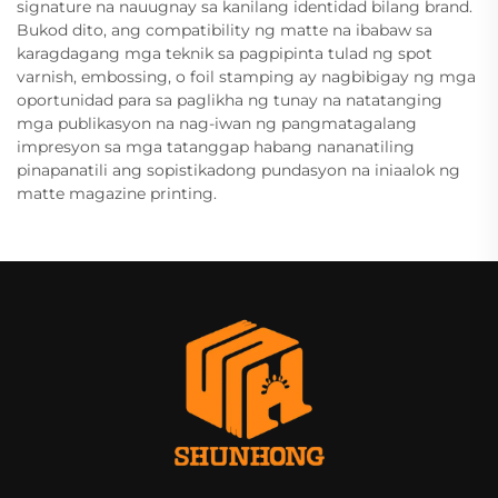
signature na nauugnay sa kanilang identidad bilang brand.
Bukod dito, ang compatibility ng matte na ibabaw sa
karagdagang mga teknik sa pagpipinta tulad ng spot
varnish, embossing, o foil stamping ay nagbibigay ng mga
oportunidad para sa paglikha ng tunay na natatanging
mga publikasyon na nag-iwan ng pangmatagalang
impresyon sa mga tatanggap habang nananatiling
pinapanatili ang sopistikadong pundasyon na iniaalok ng
matte magazine printing.