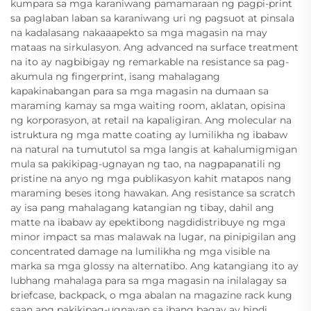
kumpara sa mga karaniwang pamamaraan ng pagpi-print
sa paglaban laban sa karaniwang uri ng pagsuot at pinsala
na kadalasang nakaaapekto sa mga magasin na may
mataas na sirkulasyon. Ang advanced na surface treatment
na ito ay nagbibigay ng remarkable na resistance sa pag-
akumula ng fingerprint, isang mahalagang
kapakinabangan para sa mga magasin na dumaan sa
maraming kamay sa mga waiting room, aklatan, opisina
ng korporasyon, at retail na kapaligiran. Ang molecular na
istruktura ng mga matte coating ay lumilikha ng ibabaw
na natural na tumututol sa mga langis at kahalumigmigan
mula sa pakikipag-ugnayan ng tao, na nagpapanatili ng
pristine na anyo ng mga publikasyon kahit matapos nang
maraming beses itong hawakan. Ang resistance sa scratch
ay isa pang mahalagang katangian ng tibay, dahil ang
matte na ibabaw ay epektibong nagdidistribuye ng mga
minor impact sa mas malawak na lugar, na pinipigilan ang
concentrated damage na lumilikha ng mga visible na
marka sa mga glossy na alternatibo. Ang katangiang ito ay
lubhang mahalaga para sa mga magasin na inilalagay sa
briefcase, backpack, o mga abalan na magazine rack kung
saan ang pakikipag-ugnayan sa ibang bagay ay hindi