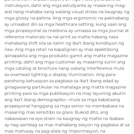
instruksyon, dahil ang mga estudyante ay maaaring mag-
aral nang mahaba nang walang visual stress na kaugnay ng
mga glossy na pahina. Ang mga ergonomic na pakinabang
ay umaabot din sa mga healthcare setting, kung saan ang
mga propesyonal sa medisina ay umaasa sa mga journal at
reference materials na nai-print sa matte habang nasa
mahabang shift sila sa ilalim ng iba't ibang kondisyon ng
ilaw. Ang mga retail na kapaligiran ay mas epektibong
ipinapakita ang mga produkto gamit ang matte magazine
printing, dahil ang mga customer ay maaaring suriin ang
mga catalog at brochure nang walang interference mula
sa overhead lighting o display illumination. Ang pare-
parehong kahusayan sa pagbasa sa iba't ibang edad ay
ginagawang partikular na mahalaga ang matte magazine
printing para sa mga publikasyon na may layuning abutin
ang iba't ibang demograpiko—mula sa mga kabataang
propesyonal hanggang sa mga senior na mambabasa na
maaaring mas sensitibo sa glare. Bukod dito, ang
nabawasan na eye strain na kaugnay ng matte na ibabaw
ay nag-aambag sa mas mahabang sesyon ng pagbasa at sa
mas mahusay na pag-alala ng impormasyon, na