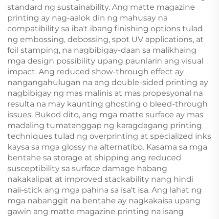
standard ng sustainability. Ang matte magazine
printing ay nag-aalok din ng mahusay na
compatibility sa iba't ibang finishing options tulad
ng embossing, debossing, spot UV applications, at
foil stamping, na nagbibigay-daan sa malikhaing
mga design possibility upang paunlarin ang visual
impact. Ang reduced show-through effect ay
nangangahulugan na ang double-sided printing ay
nagbibigay ng mas malinis at mas propesyonal na
resulta na may kaunting ghosting o bleed-through
issues. Bukod dito, ang mga matte surface ay mas
madaling tumatanggap ng karagdagang printing
techniques tulad ng overprinting at specialized inks
kaysa sa mga glossy na alternatibo. Kasama sa mga
bentahe sa storage at shipping ang reduced
susceptibility sa surface damage habang
nakakalipat at improved stackability nang hindi
naii-stick ang mga pahina sa isa't isa. Ang lahat ng
mga nabanggit na bentahe ay nagkakaisa upang
gawin ang matte magazine printing na isang