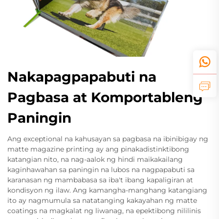
Nakapagpapabuti na
Pagbasa at Komportableng
Paningin
Ang exceptional na kahusayan sa pagbasa na ibinibigay ng
matte magazine printing ay ang pinakadistinktibong
katangian nito, na nag-aalok ng hindi maikakailang
kaginhawahan sa paningin na lubos na nagpapabuti sa
karanasan ng mambabasa sa iba't ibang kapaligiran at
kondisyon ng ilaw. Ang kamangha-manghang katangiang
ito ay nagmumula sa natatanging kakayahan ng matte
coatings na magkalat ng liwanag, na epektibong nililinis