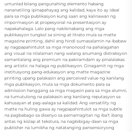
umunlad bilang pangunahing elemento habang
nananatiling ipinapahayag ang kalidad, kaya ito ay ideal
para sa mga publikasyon kung saan ang kalinawan ng
impormasyon at propesyonal na presentasyon ay
napakahalaga. Lalo pang nakikinabang ang mga
publikasyon tungkol sa sining at litrato mula sa matte
magazine printing, dahil ang hindi sumasalamin na ibabaw
ay nagpapahintulot sa mga manonood na pahalagahan
ang visual na nilalaman nang walang anumang distraksyon
samantalang ang premium na pakiramdam ay pinalalakas
ang artistic na halaga ng publikasyon. Ginagamit ng mga
institusyong pang-edukasyon ang matte magazine
printing upang palakasin ang perceived value ng kanilang
mga publikasyon, mula sa mga dokumento para sa
admission hanggang sa mga magasin para sa mga alumni,
na tumutulong na palakasin ang kanilang reputasyon sa
kahusayan at pag-aalaga sa kalidad. Ang versatility ng
matte na huling gawa ay nagpapahintulot sa mga subtle
na pagbabago sa disenyo sa pamamagitan ng iba’t ibang
antas ng kislap at tekstura, na nagbibigay-daan sa mga
publisher na lumikha ng natatanging pansensoryong