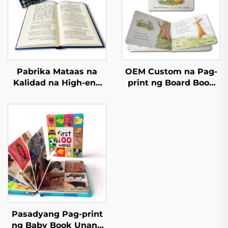
Pabrika Mataas na
OEM Custom na Pag-
Kalidad na High-end
print ng Board Book
na Leather Textured
Maganda at
na Libro na may
Edukatibong Mga
Buong Gold Foil
Aklat ng Kwento para
Stamping at
sa mga Bata na May
Embossing Hardcover
Interactive na English
na Pag-print ng Libro
na Children Board
Book
Pasadyang Pag-print
ng Baby Book Unang