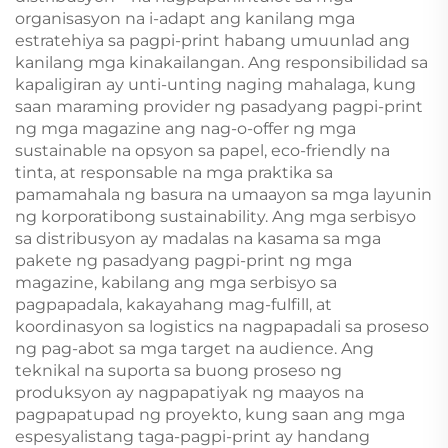
organisasyon na i-adapt ang kanilang mga
estratehiya sa pagpi-print habang umuunlad ang
kanilang mga kinakailangan. Ang responsibilidad sa
kapaligiran ay unti-unting naging mahalaga, kung
saan maraming provider ng pasadyang pagpi-print
ng mga magazine ang nag-o-offer ng mga
sustainable na opsyon sa papel, eco-friendly na
tinta, at responsable na mga praktika sa
pamamahala ng basura na umaayon sa mga layunin
ng korporatibong sustainability. Ang mga serbisyo
sa distribusyon ay madalas na kasama sa mga
pakete ng pasadyang pagpi-print ng mga
magazine, kabilang ang mga serbisyo sa
pagpapadala, kakayahang mag-fulfill, at
koordinasyon sa logistics na nagpapadali sa proseso
ng pag-abot sa mga target na audience. Ang
teknikal na suporta sa buong proseso ng
produksyon ay nagpapatiyak ng maayos na
pagpapatupad ng proyekto, kung saan ang mga
espesyalistang taga-pagpi-print ay handang