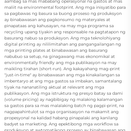
aambag sa mas mababang operasyonal na gastos at mas
maliit na environmental footprint. Ang mga inisyatibo para
sa pagbawas ng basura sa buong proseso ng produksyon
ay binabawasan ang pagkonsumo ng materyales at
pinapataas ang kahusayan, na may mga programa sa
recycling upang tiyakin ang responsable na pagtatapon ng
basurang nabuo sa produksyon. Ang mga teknolohiyang
digital printing ay nililimitahan ang pangangailangan ng
mga printing plates at binabawasan ang basurang
nabubuo sa setup, na ginagawang mas ekonomikal at
environmentally friendly ang mga publikasyon na may
maikling tirahan (short-run). Ang kakayahang mag-print
"just-in-time" ay binabawasan ang mga kinakailangan sa
imbentaryo at ang mga gastos sa imbakan, samantalang
tiyak na nananatiling aktual at relevant ang mga
publikasyon. Ang mga istruktura ng presyo batay sa dami
(volume pricing) ay nagbibigay ng malaking kalamangan
sa gastos para sa mas malalaking batch ng pagpi-print, na
nagpapahintulot sa mga organisasyon na makamit ang
propesyonal na kalidad habang pinapalaki ang kanilang
badyet sa marketing. Ang epektibong mga workflow sa
produksyon at awtomatikong proseso ay binabawasan ang