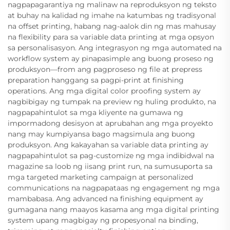
nagpapagarantiya ng malinaw na reproduksyon ng teksto
at buhay na kalidad ng imahe na katumbas ng tradisyonal
na offset printing, habang nag-aalok din ng mas mahusay
na flexibility para sa variable data printing at mga opsyon
sa personalisasyon. Ang integrasyon ng mga automated na
workflow system ay pinapasimple ang buong proseso ng
produksyon—from ang pagproseso ng file at prepress
preparation hanggang sa pagpi-print at finishing
operations. Ang mga digital color proofing system ay
nagbibigay ng tumpak na preview ng huling produkto, na
nagpapahintulot sa mga kliyente na gumawa ng
impormadong desisyon at aprubahan ang mga proyekto
nang may kumpiyansa bago magsimula ang buong
produksyon. Ang kakayahan sa variable data printing ay
nagpapahintulot sa pag-customize ng mga indibidwal na
magazine sa loob ng iisang print run, na sumusuporta sa
mga targeted marketing campaign at personalized
communications na nagpapataas ng engagement ng mga
mambabasa. Ang advanced na finishing equipment ay
gumagana nang maayos kasama ang mga digital printing
system upang magbigay ng propesyonal na binding,