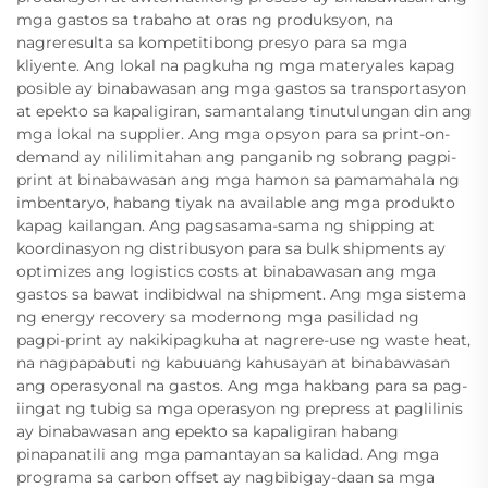
mga gastos sa trabaho at oras ng produksyon, na
nagreresulta sa kompetitibong presyo para sa mga
kliyente. Ang lokal na pagkuha ng mga materyales kapag
posible ay binabawasan ang mga gastos sa transportasyon
at epekto sa kapaligiran, samantalang tinutulungan din ang
mga lokal na supplier. Ang mga opsyon para sa print-on-
demand ay nililimitahan ang panganib ng sobrang pagpi-
print at binabawasan ang mga hamon sa pamamahala ng
imbentaryo, habang tiyak na available ang mga produkto
kapag kailangan. Ang pagsasama-sama ng shipping at
koordinasyon ng distribusyon para sa bulk shipments ay
optimizes ang logistics costs at binabawasan ang mga
gastos sa bawat indibidwal na shipment. Ang mga sistema
ng energy recovery sa modernong mga pasilidad ng
pagpi-print ay nakikipagkuha at nagrere-use ng waste heat,
na nagpapabuti ng kabuuang kahusayan at binabawasan
ang operasyonal na gastos. Ang mga hakbang para sa pag-
iingat ng tubig sa mga operasyon ng prepress at paglilinis
ay binabawasan ang epekto sa kapaligiran habang
pinapanatili ang mga pamantayan sa kalidad. Ang mga
programa sa carbon offset ay nagbibigay-daan sa mga