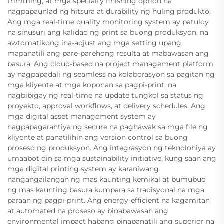
trimming, at mga specialty finishing option na
nagpapaunlad ng hitsura at durability ng huling produkto.
Ang mga real-time quality monitoring system ay patuloy
na sinusuri ang kalidad ng print sa buong produksyon, na
awtomatikong ina-adjust ang mga setting upang
mapanatili ang pare-parehong resulta at mabawasan ang
basura. Ang cloud-based na project management platform
ay nagpapadali ng seamless na kolaborasyon sa pagitan ng
mga kliyente at mga koponan sa pagpi-print, na
nagbibigay ng real-time na update tungkol sa status ng
proyekto, approval workflows, at delivery schedules. Ang
mga digital asset management system ay
nagpapagarantiya ng secure na paghawak sa mga file ng
kliyente at panatilihin ang version control sa buong
proseso ng produksyon. Ang integrasyon ng teknolohiya ay
umaabot din sa mga sustainability initiative, kung saan ang
mga digital printing system ay karaniwang
nangangailangan ng mas kaunting kemikal at bumubuo
ng mas kaunting basura kumpara sa tradisyonal na mga
paraan ng pagpi-print. Ang energy-efficient na kagamitan
at automated na proseso ay binabawasan ang
environmental impact habang pinapanatili ang superior na