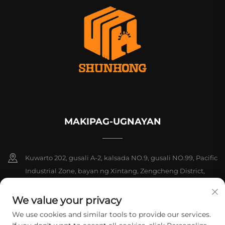
MAKIPAG-UGNAYAN
Kuwarto 202, gusali A-2, kalsada NO.9, gusali NO.99, Pacific
Industrial Zone, bayan ng Xintang, Zengcheng District,
Guangzhou, Guangdong, Tsina
We value your privacy
+86-18925142858
We use cookies and similar tools to provide our services.