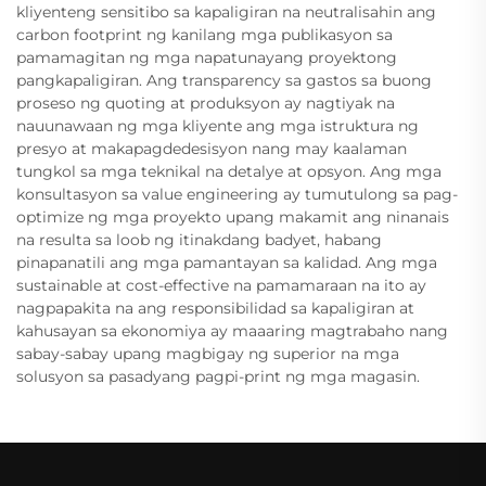
kliyenteng sensitibo sa kapaligiran na neutralisahin ang
carbon footprint ng kanilang mga publikasyon sa
pamamagitan ng mga napatunayang proyektong
pangkapaligiran. Ang transparency sa gastos sa buong
proseso ng quoting at produksyon ay nagtiyak na
nauunawaan ng mga kliyente ang mga istruktura ng
presyo at makapagdedesisyon nang may kaalaman
tungkol sa mga teknikal na detalye at opsyon. Ang mga
konsultasyon sa value engineering ay tumutulong sa pag-
optimize ng mga proyekto upang makamit ang ninanais
na resulta sa loob ng itinakdang badyet, habang
pinapanatili ang mga pamantayan sa kalidad. Ang mga
sustainable at cost-effective na pamamaraan na ito ay
nagpapakita na ang responsibilidad sa kapaligiran at
kahusayan sa ekonomiya ay maaaring magtrabaho nang
sabay-sabay upang magbigay ng superior na mga
solusyon sa pasadyang pagpi-print ng mga magasin.