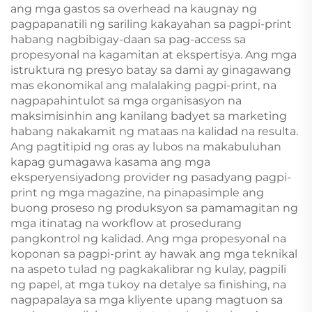
ang mga gastos sa overhead na kaugnay ng
pagpapanatili ng sariling kakayahan sa pagpi-print
habang nagbibigay-daan sa pag-access sa
propesyonal na kagamitan at ekspertisya. Ang mga
istruktura ng presyo batay sa dami ay ginagawang
mas ekonomikal ang malalaking pagpi-print, na
nagpapahintulot sa mga organisasyon na
maksimisinhin ang kanilang badyet sa marketing
habang nakakamit ng mataas na kalidad na resulta.
Ang pagtitipid ng oras ay lubos na makabuluhan
kapag gumagawa kasama ang mga
eksperyensiyadong provider ng pasadyang pagpi-
print ng mga magazine, na pinapasimple ang
buong proseso ng produksyon sa pamamagitan ng
mga itinatag na workflow at prosedurang
pangkontrol ng kalidad. Ang mga propesyonal na
koponan sa pagpi-print ay hawak ang mga teknikal
na aspeto tulad ng pagkakalibrar ng kulay, pagpili
ng papel, at mga tukoy na detalye sa finishing, na
nagpapalaya sa mga kliyente upang magtuon sa