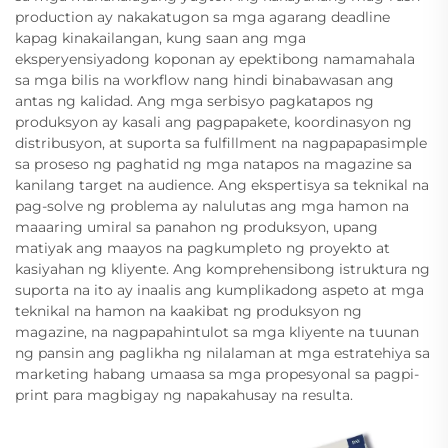
production ay nakakatugon sa mga agarang deadline
kapag kinakailangan, kung saan ang mga
eksperyensiyadong koponan ay epektibong namamahala
sa mga bilis na workflow nang hindi binabawasan ang
antas ng kalidad. Ang mga serbisyo pagkatapos ng
produksyon ay kasali ang pagpapakete, koordinasyon ng
distribusyon, at suporta sa fulfillment na nagpapapasimple
sa proseso ng paghatid ng mga natapos na magazine sa
kanilang target na audience. Ang ekspertisya sa teknikal na
pag-solve ng problema ay nalulutas ang mga hamon na
maaaring umiral sa panahon ng produksyon, upang
matiyak ang maayos na pagkumpleto ng proyekto at
kasiyahan ng kliyente. Ang komprehensibong istruktura ng
suporta na ito ay inaalis ang kumplikadong aspeto at mga
teknikal na hamon na kaakibat ng produksyon ng
magazine, na nagpapahintulot sa mga kliyente na tuunan
ng pansin ang paglikha ng nilalaman at mga estratehiya sa
marketing habang umaasa sa mga propesyonal sa pagpi-
print para magbigay ng napakahusay na resulta.