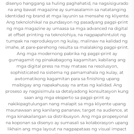
disenyo hanggang sa huling paghahatid, na nagsisigurado
na ang bawat magazine ay sumasalamin sa natatanging
identidad ng brand at mga layunin sa mensahe ng kliyente.
Ang teknolohikal na pundasyon ng pasadyang pagpi-print
ng mga magazine ay umaasa sa mga advanced na digital
at offset printing na teknolohiya, na nagpapahintulot ng
tumpak na reproduksyon ng kulay, malinaw na kalidad ng
imahe, at pare-parehong resulta sa malalaking pagpi-print.
Ang mga modernong pabrika ng pagpi-print ay
gumagamit ng pinakabagong kagamitan, kabilang ang
mga digital press na may mataas na resolusyon,
sophisticated na sistema ng pamamahala ng kulay, at
awtomatikong kagamitan para sa finishing upang
maibigay ang napakahusay na antas ng kalidad. Ang
proseso ay nagsisimula sa detalyadong konsultasyon kung
saan ang mga eksperto sa pagpi-print ay
nakikipagtulungan nang malapit sa mga kliyente upang
maunawaan ang kanilang pananaw, target na audience, at
mga kinakailangan sa distribusyon. Ang mga propesyonal
na koponan sa disenyo ay sumasali sa kolaborasyon upang
likhain ang mga layout na nagpapataas ng visual impact