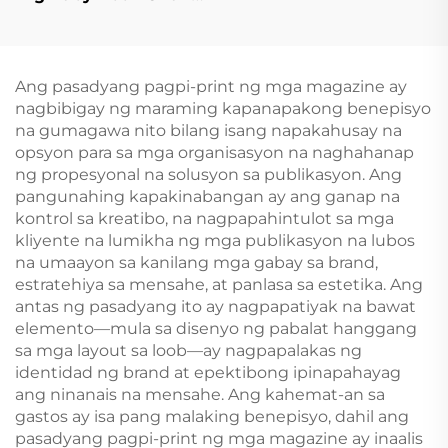
100 Hayop na Salita
Edukasyon na
Hardcover na Board
Book
Ang pasadyang pagpi-print ng mga magazine ay
nagbibigay ng maraming kapanapakong benepisyo
na gumagawa nito bilang isang napakahusay na
opsyon para sa mga organisasyon na naghahanap
ng propesyonal na solusyon sa publikasyon. Ang
pangunahing kapakinabangan ay ang ganap na
kontrol sa kreatibo, na nagpapahintulot sa mga
kliyente na lumikha ng mga publikasyon na lubos
na umaayon sa kanilang mga gabay sa brand,
estratehiya sa mensahe, at panlasa sa estetika. Ang
antas ng pasadyang ito ay nagpapatiyak na bawat
elemento—mula sa disenyo ng pabalat hanggang
sa mga layout sa loob—ay nagpapalakas ng
identidad ng brand at epektibong ipinapahayag
ang ninanais na mensahe. Ang kahemat-an sa
gastos ay isa pang malaking benepisyo, dahil ang
pasadyang pagpi-print ng mga magazine ay inaalis