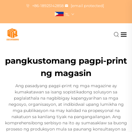
+86-18925142858
[email protected]
TL
pangkustomang pagpi-print
ng magasin
Ang pasadyang pagpi-print ng mga magazine ay
kumakatawan sa isang sopistikadong solusyon sa
paglalathala na nagbibigay kapangyarihan sa mga
negosyo, organisasyon, at indibidwal upang lumikha ng
mga publikasyon na may kalidad na propesyonal na
nakatuon sa kanilang tiyak na pangangailangan. Ang
komprehensibong serbisyo na ito ay sumasaklaw sa buong
proseso ng produksyon mula sa paunang konsultasyon sa