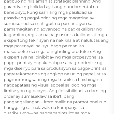
pagbuo ng nilalaman at strategic planning. Ang
garantiya ng kalidad ay isang pundamental na
benepisyo, kung saan ang mga pasilidad sa
pasadyang pagpi-print ng mga magazine ay
sumusunod sa mahigpit na pamantayan sa
pamamagitan ng advanced na pagkakalibrar ng
kagamitan, regular na pagsusuri sa kalidad, at mga
ekspertong teknisyan na nakikilala at nalulutas ang
mga potensyal na isyu bago pa man ito
makaapekto sa mga panghuling produkto. Ang
ekspertisya na ibinibigay ng mga propesyonal sa
pagpi-print ay napakahalaga sa pag-optimize ng
mga disenyo para sa produksyon sa pagpi-print, sa
pagrerekomenda ng angkop na uri ng papel, at sa
pagmumungkahi ng mga teknik sa finishing na
nagpapataas ng visual appeal sa loob ng mga
limitasyon ng badyet. Ang fleksibilidad sa dami ng
order ay sumasaklaw sa iba’t ibang
pangangailangan—from maliit na promotional run
hanggang sa malawak na kampanya sa
distribusyon—na nagpapahintulot sa mga