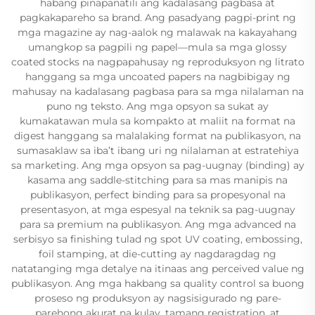
habang pinapanatili ang kadalasang pagbasa at
pagkakapareho sa brand. Ang pasadyang pagpi-print ng
mga magazine ay nag-aalok ng malawak na kakayahang
umangkop sa pagpili ng papel—mula sa mga glossy
coated stocks na nagpapahusay ng reproduksyon ng litrato
hanggang sa mga uncoated papers na nagbibigay ng
mahusay na kadalasang pagbasa para sa mga nilalaman na
puno ng teksto. Ang mga opsyon sa sukat ay
kumakatawan mula sa kompakto at maliit na format na
digest hanggang sa malalaking format na publikasyon, na
sumasaklaw sa iba’t ibang uri ng nilalaman at estratehiya
sa marketing. Ang mga opsyon sa pag-uugnay (binding) ay
kasama ang saddle-stitching para sa mas manipis na
publikasyon, perfect binding para sa propesyonal na
presentasyon, at mga espesyal na teknik sa pag-uugnay
para sa premium na publikasyon. Ang mga advanced na
serbisyo sa finishing tulad ng spot UV coating, embossing,
foil stamping, at die-cutting ay nagdaragdag ng
natatanging mga detalye na itinaas ang perceived value ng
publikasyon. Ang mga hakbang sa quality control sa buong
proseso ng produksyon ay nagsisigurado ng pare-
parehong akurat na kulay, tamang registration, at