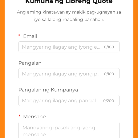
Kumuha ng Libreng Quote
Ang aming kinatawan ay makikipag-ugnayan sa
iyo sa lalong madaling panahon.
Email
0/100
Pangalan
0/100
Pangalan ng Kumpanya
0/200
Mensahe