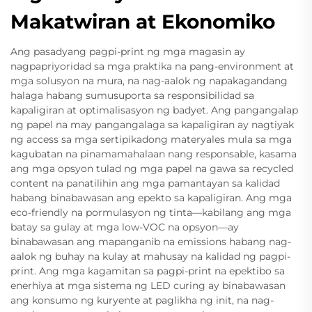
Makatwiran at Ekonomiko
Ang pasadyang pagpi-print ng mga magasin ay
nagpapriyoridad sa mga praktika na pang-environment at
mga solusyon na mura, na nag-aalok ng napakagandang
halaga habang sumusuporta sa responsibilidad sa
kapaligiran at optimalisasyon ng badyet. Ang pangangalap
ng papel na may pangangalaga sa kapaligiran ay nagtiyak
ng access sa mga sertipikadong materyales mula sa mga
kagubatan na pinamamahalaan nang responsable, kasama
ang mga opsyon tulad ng mga papel na gawa sa recycled
content na panatilihin ang mga pamantayan sa kalidad
habang binabawasan ang epekto sa kapaligiran. Ang mga
eco-friendly na pormulasyon ng tinta—kabilang ang mga
batay sa gulay at mga low-VOC na opsyon—ay
binabawasan ang mapanganib na emissions habang nag-
aalok ng buhay na kulay at mahusay na kalidad ng pagpi-
print. Ang mga kagamitan sa pagpi-print na epektibo sa
enerhiya at mga sistema ng LED curing ay binabawasan
ang konsumo ng kuryente at paglikha ng init, na nag-