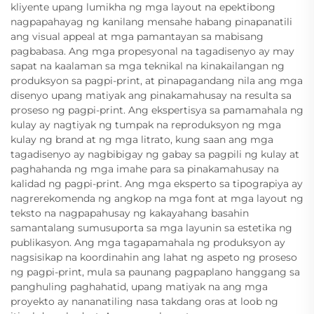
kliyente upang lumikha ng mga layout na epektibong
nagpapahayag ng kanilang mensahe habang pinapanatili
ang visual appeal at mga pamantayan sa mabisang
pagbabasa. Ang mga propesyonal na tagadisenyo ay may
sapat na kaalaman sa mga teknikal na kinakailangan ng
produksyon sa pagpi-print, at pinapagandang nila ang mga
disenyo upang matiyak ang pinakamahusay na resulta sa
proseso ng pagpi-print. Ang ekspertisya sa pamamahala ng
kulay ay nagtiyak ng tumpak na reproduksyon ng mga
kulay ng brand at ng mga litrato, kung saan ang mga
tagadisenyo ay nagbibigay ng gabay sa pagpili ng kulay at
paghahanda ng mga imahe para sa pinakamahusay na
kalidad ng pagpi-print. Ang mga eksperto sa tipograpiya ay
nagrerekomenda ng angkop na mga font at mga layout ng
teksto na nagpapahusay ng kakayahang basahin
samantalang sumusuporta sa mga layunin sa estetika ng
publikasyon. Ang mga tagapamahala ng produksyon ay
nagsisikap na koordinahin ang lahat ng aspeto ng proseso
ng pagpi-print, mula sa paunang pagpaplano hanggang sa
panghuling paghahatid, upang matiyak na ang mga
proyekto ay nananatiling nasa takdang oras at loob ng