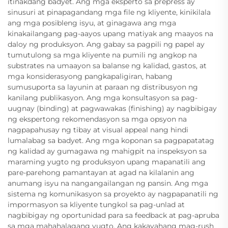
itinakdang badyet. Ang mga eksperto sa prepress ay
sinusuri at pinapagandang mga file ng kliyente, kinikilala
ang mga posibleng isyu, at ginagawa ang mga
kinakailangang pag-aayos upang matiyak ang maayos na
daloy ng produksyon. Ang gabay sa pagpili ng papel ay
tumutulong sa mga kliyente na pumili ng angkop na
substrates na umaayon sa balanse ng kalidad, gastos, at
mga konsiderasyong pangkapaligiran, habang
sumusuporta sa layunin at paraan ng distribusyon ng
kanilang publikasyon. Ang mga konsultasyon sa pag-
uugnay (binding) at pagwawakas (finishing) ay nagbibigay
ng ekspertong rekomendasyon sa mga opsyon na
nagpapahusay ng tibay at visual appeal nang hindi
lumalabag sa badyet. Ang mga koponan sa pagpapatatag
ng kalidad ay gumagawa ng mahigpit na inspeksyon sa
maraming yugto ng produksyon upang mapanatili ang
pare-parehong pamantayan at agad na kilalanin ang
anumang isyu na nangangailangan ng pansin. Ang mga
sistema ng komunikasyon sa proyekto ay nagpapanatili ng
impormasyon sa kliyente tungkol sa pag-unlad at
nagbibigay ng oportunidad para sa feedback at pag-apruba
sa mga mahahalagang yugto. Ang kakayahang mag-rush