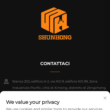
CONTATTACI
Stanza 202, edificio A-2, via NO.9, edificio NO.99, Zona
Industriale Pacific, città di Xintang, distretto di Zengcheng,
Guangzhou, Guangdong, Cina
We value your privacy
+86-18925142858
We use cookies and similar tools to provide our services.