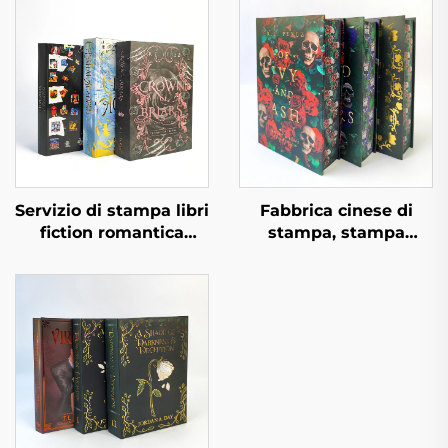
Servizio di stampa libri
Fabbrica cinese di
fiction romantica
stampa, stampa
romanzo editore
personalizzata di libri
indipendente
rilegati di alta qualità
personalizzato con
con bordi spruzzati,
copertina rigida spray
stampa ecologica con
e sovracoperta
sovracoperta