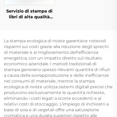
Servizio di stampa di
libri di alta qualità
all'ingrosso, stampa di
libri rilegati, libri
cartonati in grande
quantità con stampa
La stampa ecologica di riviste garantisce notevoli
ai bordi spruzzati
risparmi sui costi grazie alla riduzione degli sprechi
di materiale e al miglioramento dell'efficienza
energetica, con un impatto diretto sul risultato
economico aziendale. I metodi tradizionali di
stampa generano spesso rilevanti quantità di rifiuti
a causa della sovrapproduzione e delle inefficienze
nei consumi di materiale, mentre la stampa
ecologica di riviste utilizza sistemi digitali precisi che
producono esclusivamente le quantità richieste,
eliminando i costi legati a scorte eccedenti e ai
relativi costi di stoccaggio. L’impiego di inchiostri a
base di soia e di vegetali offre una saturazione
cromatica e una durata superiori rispetto alle