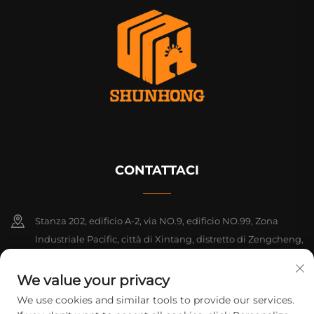
CONTATTACI
Stanza 202, edificio A-2, via NO.9, edificio NO.99, Zona
Industriale Pacific, città di Xintang, distretto di Zengcheng,
Guangzhou, Guangdong, Cina
We value your privacy
+86-18925142858
We use cookies and similar tools to provide our services.