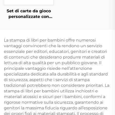
Set di carte da gioco
personalizzate con
logo stampato,
modello su carta,
gioco di
intrattenimento poker
La stampa di libri per bambini offre numerosi
con scatola
vantaggi convincenti che la rendono un servizio
essenziale per editori, educatori, genitori e creatori
di contenuti che desiderano produrre materiali di
lettura di alta qualità per un pubblico giovane. Il
principale vantaggio risiede nell’attenzione
specializzata dedicata alla durabilità e agli standard
di sicurezza, aspetti che i servizi di stampa
tradizionali potrebbero non considerare prioritari. La
stampa di libri per bambini utilizza inchiostri e
materiali atossici e sicuri per i bambini, conformi a
rigorose normative sulla sicurezza, garantendo ai
genitori la massima fiducia riguardo all’esposizione
dei propri figli ai materiali stampati. Il processo di