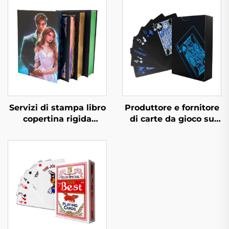
Servizi di stampa libro
Produttore e fornitore
copertina rigida
di carte da gioco su
autopubblicazione
entrambi i lati, carte
stampa romanzo
da gioco
romantico
personalizzate con
personalizzato con
stampa e confezione
bordi spruzzati
personalizzata per
adulti e coppie