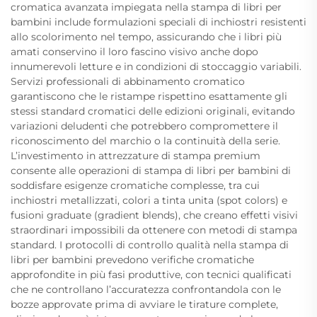
cromatica avanzata impiegata nella stampa di libri per
bambini include formulazioni speciali di inchiostri resistenti
allo scolorimento nel tempo, assicurando che i libri più
amati conservino il loro fascino visivo anche dopo
innumerevoli letture e in condizioni di stoccaggio variabili.
Servizi professionali di abbinamento cromatico
garantiscono che le ristampe rispettino esattamente gli
stessi standard cromatici delle edizioni originali, evitando
variazioni deludenti che potrebbero compromettere il
riconoscimento del marchio o la continuità della serie.
L’investimento in attrezzature di stampa premium
consente alle operazioni di stampa di libri per bambini di
soddisfare esigenze cromatiche complesse, tra cui
inchiostri metallizzati, colori a tinta unita (spot colors) e
fusioni graduate (gradient blends), che creano effetti visivi
straordinari impossibili da ottenere con metodi di stampa
standard. I protocolli di controllo qualità nella stampa di
libri per bambini prevedono verifiche cromatiche
approfondite in più fasi produttive, con tecnici qualificati
che ne controllano l’accuratezza confrontandola con le
bozze approvate prima di avviare le tirature complete,