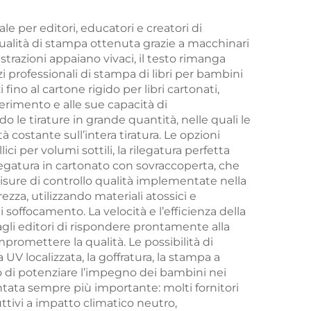
con bordi spruzzati,
 con
stampa ecologica
e per editori, educatori e creatori di
a qualità di stampa ottenuta grazie a macchinari
ti
con sovracoperta
trazioni appaiano vivaci, il testo rimanga
izi professionali di stampa di libri per bambini
ino al cartone rigido per libri cartonati,
erimento e alle sue capacità di
le tirature in grande quantità, nelle quali le
ostante sull’intera tiratura. Le opzioni
ci per volumi sottili, la rilegatura perfetta
ilegatura in cartonato con sovraccoperta, che
 misure di controllo qualità implementate nella
ezza, utilizzando materiali atossici e
 soffocamento. La velocità e l’efficienza della
li editori di rispondere prontamente alla
romettere la qualità. Le possibilità di
UV localizzata, la goffratura, la stampa a
ado di potenziare l’impegno dei bambini nei
ntata sempre più importante: molti fornitori
uttivi a impatto climatico neutro,