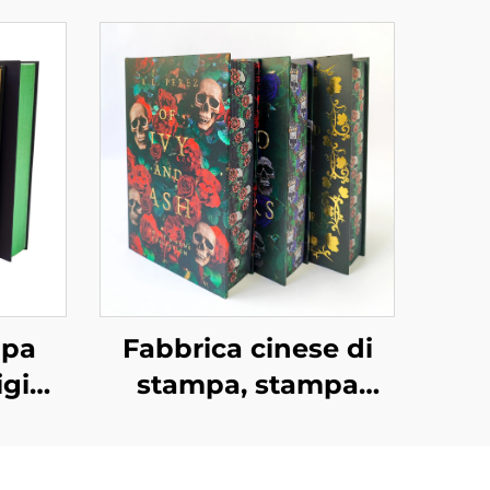
mpa
Fabbrica cinese di
igida
stampa, stampa
ione
personalizzata di libri
nzo
rilegati di alta qualità