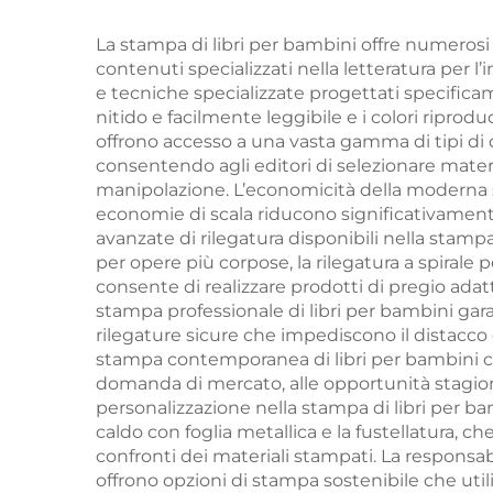
bulk set di libri
stam
personalizzati con
e go
La stampa di libri per bambini offre numerosi 
contenuti specializzati nella letteratura per l’
copertina rigida
d
e tecniche specializzate progettati specificam
servizio di stampa
co
nitido e facilmente leggibile e i colori riprodu
offrono accesso a una vasta gamma di tipi di ca
consentendo agli editori di selezionare materi
manipolazione. L’economicità della moderna st
economie di scala riducono significativamente
avanzate di rilegatura disponibili nella stampa 
per opere più corpose, la rilegatura a spirale
consente di realizzare prodotti di pregio adat
stampa professionale di libri per bambini garan
rilegature sicure che impediscono il distacco d
stampa contemporanea di libri per bambini c
domanda di mercato, alle opportunità stagion
personalizzazione nella stampa di libri per bam
caldo con foglia metallica e la fustellatura, c
confronti dei materiali stampati. La responsab
offrono opzioni di stampa sostenibile che utili