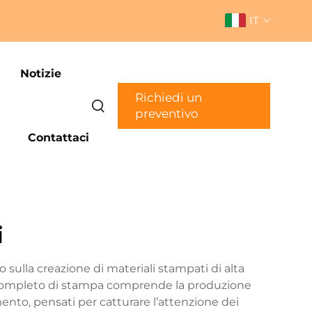
IT
Notizie
Richiedi un
preventivo
Contattaci
i
o sulla creazione di materiali stampati di alta
io completo di stampa comprende la produzione
endimento, pensati per catturare l’attenzione dei