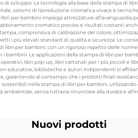
rso di sviluppo. La tecnologia alla base della stampa di li
ale, sistemi di riproduzione cromatica vivace e tecniche
ibri per bambini impiega attrezzature all’avanguardia per l
abbinamento cromatico preciso e risultati costanti anche
ampa, comprensiva di calibrazione del colore, ottimizzazi
etti i più elevati standard di qualità e sicurezza. Le consi
ibri per bambini, con un rigoroso rispetto delle norme int
per i bambini. Le applicazioni della stampa di libri per bambin
erativi, libri pop-up, libri cartonati per i più piccoli e li
ioni educative, biblioteche e autori indipendenti si affidano
e, garantendo al contempo che i prodotti finali resistano 
sostenibili nella stampa di libri per bambini, utilizzando
ilità ambientale, senza tuttavia rinunciare alla durata e all’i
Nuovi prodotti