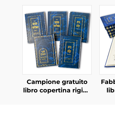
Campione gratuito
Fabb
libro copertina rigida
li
tempi di consegna
rapidi stampa libri in