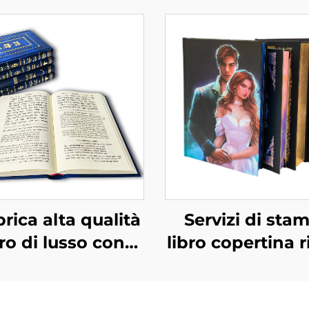
rica alta qualità
Servizi di sta
bro di lusso con
libro copertina r
texture pelle
autopubblicaz
completo con
stampa roma