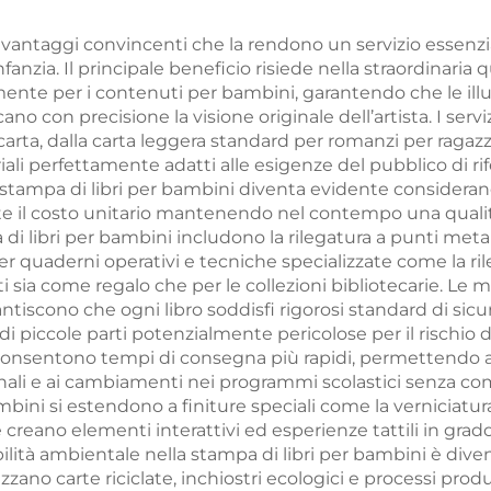
pa a foglia d'oro
romantico
ffratura servizio
personalizzato
vantaggi convincenti che la rendono un servizio essenzial
infanzia. Il principale beneficio risiede nella straordinari
i stampa libro
bordi spruzza
ente per i contenuti per bambini, garantendo che le illus
pertina rigida
cano con precisione la visione originale dell’artista. I serv
rta, dalla carta leggera standard per romanzi per ragazzi f
ali perfettamente adatti alle esigenze del pubblico di rif
ampa di libri per bambini diventa evidente considerando 
 il costo unitario mantenendo nel contempo una qualità c
di libri per bambini includono la rilegatura a punti metalli
 per quaderni operativi e tecniche specializzate come la r
ti sia come regalo che per le collezioni bibliotecarie. Le
tiscono che ogni libro soddisfi rigorosi standard di sicur
i piccole parti potenzialmente pericolose per il rischio di
onsentono tempi di consegna più rapidi, permettendo ag
ali e ai cambiamenti nei programmi scolastici senza comp
bini si estendono a finiture speciali come la verniciatura 
he creano elementi interattivi ed esperienze tattili in gr
ilità ambientale nella stampa di libri per bambini è dive
zzano carte riciclate, inchiostri ecologici e processi prod