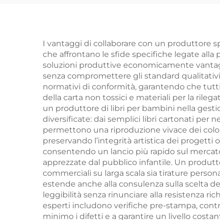
completo con
mo
stampa a foglia d'oro
e goffratura servizio
i
I vantaggi di collaborare con un produttore sp
che affrontano le sfide specifiche legate alla 
di stampa libro
po
soluzioni produttive economicamente vantaggi
copertina rigida
senza compromettere gli standard qualitativi.
normativi di conformità, garantendo che tutti i 
della carta non tossici e materiali per la rilega
un produttore di libri per bambini nella gestio
diversificate: dai semplici libri cartonati per
permettono una riproduzione vivace dei colori
preservando l’integrità artistica dei progetti 
consentendo un lancio più rapido sul mercato d
apprezzate dal pubblico infantile. Un produtto
commerciali su larga scala sia tirature person
estende anche alla consulenza sulla scelta del
leggibilità senza rinunciare alla resistenza r
esperti includono verifiche pre-stampa, control
minimo i difetti e a garantire un livello costan