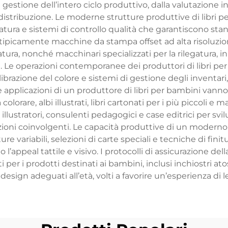
 gestione dell’intero ciclo produttivo, dalla valutazione
 e distribuzione. Le moderne strutture produttive di libri
egatura e sistemi di controllo qualità che garantiscono stan
ipicamente macchine da stampa offset ad alta risoluzione,
tura, nonché macchinari specializzati per la rilegatura, in g
attivi. Le operazioni contemporanee dei produttori di libri 
brazione del colore e sistemi di gestione degli inventari, 
 applicazioni di un produttore di libri per bambini vanno olt
 colorare, albi illustrati, libri cartonati per i più piccoli 
illustratori, consulenti pedagogici e case editrici per sv
zioni coinvolgenti. Le capacità produttive di un moderno
re variabili, selezioni di carte speciali e tecniche di fin
l’appeal tattile e visivo. I protocolli di assicurazione del
 per i prodotti destinati ai bambini, inclusi inchiostri atos
design adeguati all’età, volti a favorire un’esperienza di le