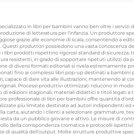
dello su carta,
gioco di
ntrattenimento
ecializzato in libri per bambini vanno ben oltre i servizi
produzione di letteratura per l’infanzia. Un produttore spe
ker con scatola
ose grazie alle economie di scala, consentendo a editori
 Questi produttori possiedono una vasta conoscenza dei ma
libri prodotti rispettino rigorosi standard di sicurezza, t
tura resistenti, in grado di sopportare ripetuti utilizzi da p
ne di diversi formati editoriali si rivela estremamente pr
 neonati fino ai complessi libri pop-up destinati a bambin
, capace di dare vita alle illustrazioni, mantenendo al c
originali. Processi produttivi ottimizzati riducono in modo
i edizioni stagionali, materiali didattici e titoli legati
re professionale di libri per bambini offre quantità d’ordi
alizzate più limitate destinate ad autori indipendenti ed 
la carta, aiutando i clienti a selezionare grammature, tex
ichiesta da un pubblico giovane e attivo. Le misure di co
lo della corrispondenza cromatica e protocolli ispettivi sul
te di qualità dell’output. Molte strutture produttive speci