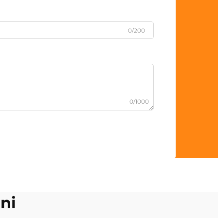
0/200
0/1000
ni