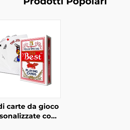
Prodotti Popolari
di carte da gioco
sonalizzate con
ogo stampato,