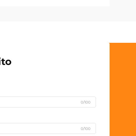
ito
0/100
0/100