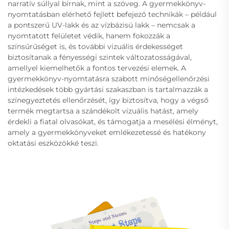
narratív súllyal bírnak, mint a szöveg. A gyermekkönyv-
nyomtatásban elérhető fejlett befejező technikák – például
a pontszerű UV-lakk és az vízbázisú lakk – nemcsak a
nyomtatott felületet védik, hanem fokozzák a
színsűrűséget is, és további vizuális érdekességet
biztosítanak a fényességi szintek változatosságával,
amellyel kiemelhetők a fontos tervezési elemek. A
gyermekkönyv-nyomtatásra szabott minőségellenőrzési
intézkedések több gyártási szakaszban is tartalmazzák a
színegyeztetés ellenőrzését, így biztosítva, hogy a végső
termék megtartsa a szándékolt vizuális hatást, amely
érdekli a fiatal olvasókat, és támogatja a mesélési élményt,
amely a gyermekkönyveket emlékezetessé és hatékony
oktatási eszközökké teszi.