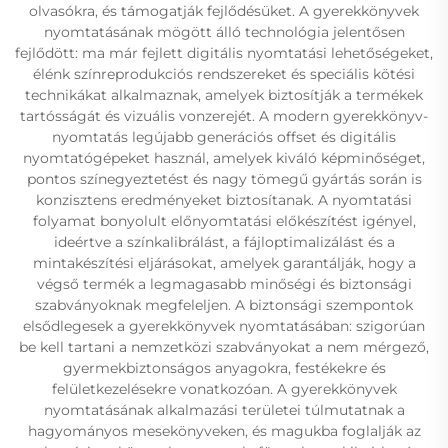
olvasókra, és támogatják fejlődésüket. A gyerekkönyvek
nyomtatásának mögött álló technológia jelentősen
fejlődött: ma már fejlett digitális nyomtatási lehetőségeket,
élénk színreprodukciós rendszereket és speciális kötési
technikákat alkalmaznak, amelyek biztosítják a termékek
tartósságát és vizuális vonzerejét. A modern gyerekkönyv-
nyomtatás legújabb generációs offset és digitális
nyomtatógépeket használ, amelyek kiváló képminőséget,
pontos színegyeztetést és nagy tömegű gyártás során is
konzisztens eredményeket biztosítanak. A nyomtatási
folyamat bonyolult előnyomtatási előkészítést igényel,
ideértve a színkalibrálást, a fájloptimalizálást és a
mintakészítési eljárásokat, amelyek garantálják, hogy a
végső termék a legmagasabb minőségi és biztonsági
szabványoknak megfeleljen. A biztonsági szempontok
elsődlegesek a gyerekkönyvek nyomtatásában: szigorúan
be kell tartani a nemzetközi szabványokat a nem mérgező,
gyermekbiztonságos anyagokra, festékekre és
felületkezelésekre vonatkozóan. A gyerekkönyvek
nyomtatásának alkalmazási területei túlmutatnak a
hagyományos mesekönyveken, és magukba foglalják az