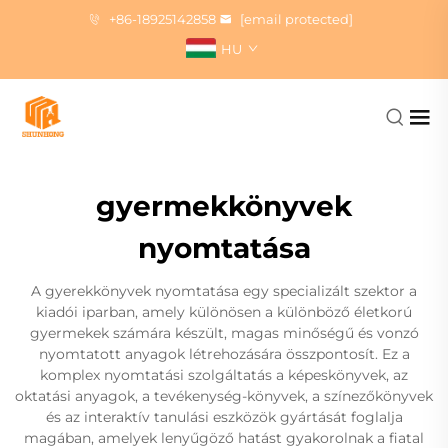
+86-18925142858
[email protected]
HU
gyermekkönyvek
nyomtatása
A gyerekkönyvek nyomtatása egy specializált szektor a
kiadói iparban, amely különösen a különböző életkorú
gyermekek számára készült, magas minőségű és vonzó
nyomtatott anyagok létrehozására összpontosít. Ez a
komplex nyomtatási szolgáltatás a képeskönyvek, az
oktatási anyagok, a tevékenység-könyvek, a színezőkönyvek
és az interaktív tanulási eszközök gyártását foglalja
magában, amelyek lenyűgöző hatást gyakorolnak a fiatal