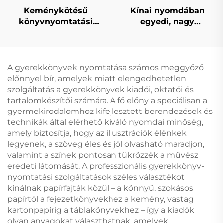
Keménykötésű
Kínai nyomdában
könyvnyomtatási
egyedi, nagy
szolgáltatás önkiadás
minőségű
egyedi romantikus
keménykötésű
regény
könyvnyomtatás
könyvnyomtatás
permetezett szélekkel,
A gyerekkönyvek nyomtatása számos meggyőző
permetezett szélekkel
környezetbarát
előnnyel bír, amelyek miatt elengedhetetlen
nyomtatás porvédő
szolgáltatás a gyerekkönyvek kiadói, oktatói és
borítóval
tartalomkészítői számára. A fő előny a speciálisan a
gyermekirodalomhoz kifejlesztett berendezések és
technikák által elérhető kiváló nyomdai minőség,
amely biztosítja, hogy az illusztrációk élénkek
legyenek, a szöveg éles és jól olvasható maradjon,
valamint a színek pontosan tükrözzék a művész
eredeti látomását. A professzionális gyerekkönyv-
nyomtatási szolgáltatások széles választékot
kínálnak papírfajták közül – a könnyű, szokásos
papírtól a fejezetkönyvekhez a kemény, vastag
kartonpapírig a táblakönyvekhez – így a kiadók
olyan anyagokat választhatnak, amelyek