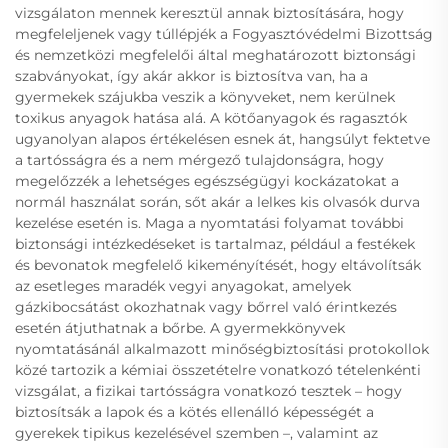
vizsgálaton mennek keresztül annak biztosítására, hogy
megfeleljenek vagy túllépjék a Fogyasztóvédelmi Bizottság
és nemzetközi megfelelői által meghatározott biztonsági
szabványokat, így akár akkor is biztosítva van, ha a
gyermekek szájukba veszik a könyveket, nem kerülnek
toxikus anyagok hatása alá. A kötőanyagok és ragasztók
ugyanolyan alapos értékelésen esnek át, hangsúlyt fektetve
a tartósságra és a nem mérgező tulajdonságra, hogy
megelőzzék a lehetséges egészségügyi kockázatokat a
normál használat során, sőt akár a lelkes kis olvasók durva
kezelése esetén is. Maga a nyomtatási folyamat további
biztonsági intézkedéseket is tartalmaz, például a festékek
és bevonatok megfelelő kikeményítését, hogy eltávolítsák
az esetleges maradék vegyi anyagokat, amelyek
gázkibocsátást okozhatnak vagy bőrrel való érintkezés
esetén átjuthatnak a bőrbe. A gyermekkönyvek
nyomtatásánál alkalmazott minőségbiztosítási protokollok
közé tartozik a kémiai összetételre vonatkozó tételenkénti
vizsgálat, a fizikai tartósságra vonatkozó tesztek – hogy
biztosítsák a lapok és a kötés ellenálló képességét a
gyerekek tipikus kezelésével szemben –, valamint az