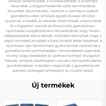
oktatási tankönyveket, a munkafüzeteket, a kihajtható
könyveket, a kisgyermekeknek szánt keménytáblás
könyveket (board books), valamint a személyre szabott
gyerekkönyveket, amelyek egyedi olvasási élményt
nyújtanak. A kiadók, az oktatási intézmények, a könyvtárak
és a független szerzők professzionális gyerekkönyv-
nyomtatási szolgáltatásokra támaszkodnak, hogy kreatív
elképzeléseiket életre keltsék, miközben biztosítják, hogy a
végső termékek elviseljék a fiatal olvasók lelkes kezelését. A
nyomtatási ipar fenntartható gyakorlatokat vezetett be a
gyerekkönyvek nyomtatásában: környezetbarát papírokat,
növényi alapú festékeket és újrahasznosítható anyagokat
használ, amelyek összhangban vannak a környezettudatos
gondolkodással, miközben megtartják a gyerekkönyvek
számára szükséges tartósságot és vizuális hatást.
Új termékek