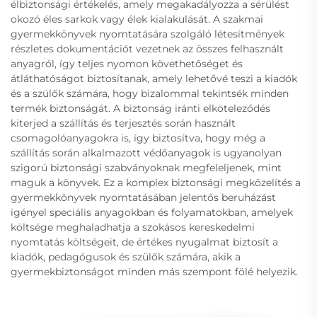
élbiztonsági értékelés, amely megakadályozza a sérülést
okozó éles sarkok vagy élek kialakulását. A szakmai
gyermekkönyvek nyomtatására szolgáló létesítmények
részletes dokumentációt vezetnek az összes felhasznált
anyagról, így teljes nyomon követhetőséget és
átláthatóságot biztosítanak, amely lehetővé teszi a kiadók
és a szülők számára, hogy bizalommal tekintsék minden
termék biztonságát. A biztonság iránti elköteleződés
kiterjed a szállítás és terjesztés során használt
csomagolóanyagokra is, így biztosítva, hogy még a
szállítás során alkalmazott védőanyagok is ugyanolyan
szigorú biztonsági szabványoknak megfeleljenek, mint
maguk a könyvek. Ez a komplex biztonsági megközelítés a
gyermekkönyvek nyomtatásában jelentős beruházást
igényel speciális anyagokban és folyamatokban, amelyek
költsége meghaladhatja a szokásos kereskedelmi
nyomtatás költségeit, de értékes nyugalmat biztosít a
kiadók, pedagógusok és szülők számára, akik a
gyermekbiztonságot minden más szempont fölé helyezik.