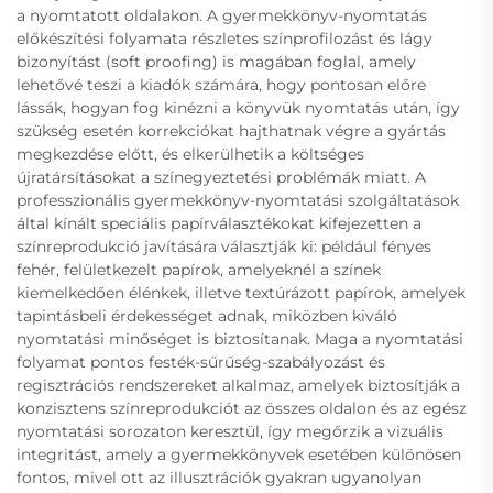
a nyomtatott oldalakon. A gyermekkönyv-nyomtatás
előkészítési folyamata részletes színprofilozást és lágy
bizonyítást (soft proofing) is magában foglal, amely
lehetővé teszi a kiadók számára, hogy pontosan előre
lássák, hogyan fog kinézni a könyvük nyomtatás után, így
szükség esetén korrekciókat hajthatnak végre a gyártás
megkezdése előtt, és elkerülhetik a költséges
újratársításokat a színegyeztetési problémák miatt. A
professzionális gyermekkönyv-nyomtatási szolgáltatások
által kínált speciális papírválasztékokat kifejezetten a
színreprodukció javítására választják ki: például fényes
fehér, felületkezelt papírok, amelyeknél a színek
kiemelkedően élénkek, illetve textúrázott papírok, amelyek
tapintásbeli érdekességet adnak, miközben kiváló
nyomtatási minőséget is biztosítanak. Maga a nyomtatási
folyamat pontos festék-sűrűség-szabályozást és
regisztrációs rendszereket alkalmaz, amelyek biztosítják a
konzisztens színreprodukciót az összes oldalon és az egész
nyomtatási sorozaton keresztül, így megőrzik a vizuális
integritást, amely a gyermekkönyvek esetében különösen
fontos, mivel ott az illusztrációk gyakran ugyanolyan