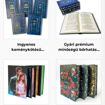
Ingyenes
Gyári prémium
keménykötésű
minőségű bőrhatású
könyvminta gyors
teljes aranyfóliás
szállítási határidő
bélyegzésű
tömeges
domborított
könyvnyomtatás
keménykötésű
testre szabott
könyvnyomtatás
keménykötésű
könyvkészlet
nyomtatás