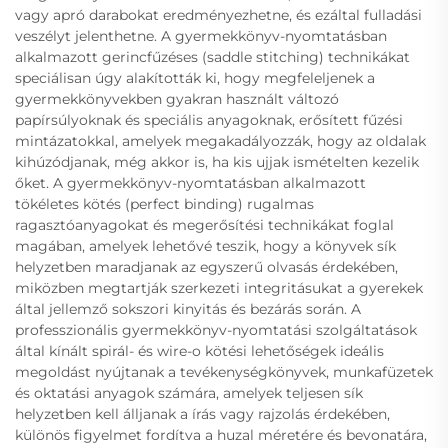
vagy apró darabokat eredményezhetne, és ezáltal fulladási
veszélyt jelenthetne. A gyermekkönyv-nyomtatásban
alkalmazott gerincfűzéses (saddle stitching) technikákat
speciálisan úgy alakították ki, hogy megfeleljenek a
gyermekkönyvekben gyakran használt változó
papírsúlyoknak és speciális anyagoknak, erősített fűzési
mintázatokkal, amelyek megakadályozzák, hogy az oldalak
kihúzódjanak, még akkor is, ha kis ujjak ismételten kezelik
őket. A gyermekkönyv-nyomtatásban alkalmazott
tökéletes kötés (perfect binding) rugalmas
ragasztóanyagokat és megerősítési technikákat foglal
magában, amelyek lehetővé teszik, hogy a könyvek sík
helyzetben maradjanak az egyszerű olvasás érdekében,
miközben megtartják szerkezeti integritásukat a gyerekek
által jellemző sokszori kinyitás és bezárás során. A
professzionális gyermekkönyv-nyomtatási szolgáltatások
által kínált spirál- és wire-o kötési lehetőségek ideális
megoldást nyújtanak a tevékenységkönyvek, munkafüzetek
és oktatási anyagok számára, amelyek teljesen sík
helyzetben kell álljanak a írás vagy rajzolás érdekében,
különös figyelmet fordítva a huzal méretére és bevonatára,