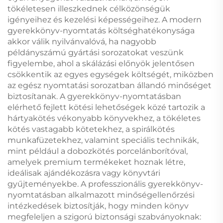
tökéletesen illeszkednek célközönségük
igényeihez és kezelési képességeihez. A modern
gyerekkönyv-nyomtatás költséghatékonysága
akkor válik nyilvánvalóvá, ha nagyobb
példányszámú gyártási sorozatokat veszünk
figyelembe, ahol a skálázási előnyök jelentősen
csökkentik az egyes egységek költségét, miközben
az egész nyomtatási sorozatban állandó minőséget
biztosítanak. A gyerekkönyv-nyomtatásban
elérhető fejlett kötési lehetőségek közé tartozik a
hártyakötés vékonyabb könyvekhez, a tökéletes
kötés vastagabb kötetekhez, a spirálkötés
munkafüzetekhez, valamint speciális technikák,
mint például a dobozkötés porcelánborítóval,
amelyek premium termékeket hoznak létre,
ideálisak ajándékozásra vagy könyvtári
gyűjteményekbe. A professzionális gyerekkönyv-
nyomtatásban alkalmazott minőségellenőrzési
intézkedések biztosítják, hogy minden könyv
megfeleljen a szigorú biztonsági szabványoknak: