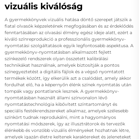
vizuális kiválóság
A gyermekkönyvek vizuális hatása döntő szerepet játszik a
fiatal olvasók képzeletének megfogásában és az érdeklődés
fenntartásában az olvasási élmény egész ideje alatt, ezért a
kiváló színreprodukció a professzionális gyermekkönyv-
nyomtatási szolgáltatások egyik legfontosabb aspektusa. A
gyermekkönyv-nyomtatásban alkalmazott fejlett
színkezelő rendszerek olyan összetett kalibrálási
technikákat használnak, amelyek biztosítják a pontos
színegyeztetést a digitális fájlok és a végső nyomtatott
termékek között, így elkerülik azt a csalódást, amely akkor
fordulhat elő, ha a képernyőn élénk színek nyomtatás után
tompák vagy pontatlanok lesznek. A gyermekkönyv-
nyomtatásban használt állami színvonalon lévő
nyomtatástechnológia kibővített színtartományt és
speciális festékrendszereket alkalmaz, amelyek szélesebb
színkört tudnak reprodukálni, mint a hagyományos
nyomtatási módszerek, így az illusztrátorok és tervezők
élénkebb és vonzóbb vizuális élményeket hozhatnak létre,
amelyek igazán életre keltenek karaktereket és jeleneteket