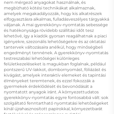
nem mérgező anyagokat használnak, és
megbízható kötési technikákat alkalmaznak,
amelyek megakadályozzák, hogy kis alkatrészek
elfogyasztásra alkalmas, fulladásveszélyes tárgyakká
váljanak. A mai gyerekkönyv-nyomtatás sebessége
és hatékonysága rövidebb szállítási időt tesz
lehetővé, így a kiadók gyorsan reagálhatnak a piaci
igényekre, szezonális lehetőségekre és az oktatási
tantervek változásaira anélkül, hogy minőségbeli
engedményt tennének. A gyerekkönyv-nyomtatás
testreszabási lehetőségei különleges
felületkezeléseket is magukban foglalnak, például
pontszerű UV-lakkot, dombornyomást, fóliázást és
kivágást, amelyek interaktív elemeket és tapintási
élményeket teremtenek, és ezzel fokozzák a
gyermekek érdeklődését és bevonódását a
nyomtatott anyagok iránt. A környezettudatos
gyerekkönyv-nyomtatás egyre fontosabbá vált: sok
szolgáltató fenntartható nyomtatási lehetőségeket
kínál újrahasznosított papírokkal, környezetbarát