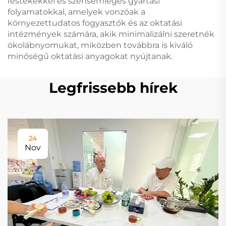
festékekkel és szénsemleges gyártási
folyamatokkal, amelyek vonzóak a
környezettudatos fogyasztók és az oktatási
intézmények számára, akik minimalizálni szeretnék
ökolábnyomukat, miközben továbbra is kiváló
minőségű oktatási anyagokat nyújtanak.
Legfrissebb hírek
24
Nov