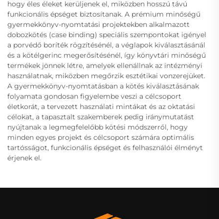
hogy éles éleket kerüljenek el, miközben hosszú távú
funkcionális épséget biztosítanak. A prémium minőségű
gyermekkönyv-nyomtatási projektekben alkalmazott
dobozkötés (case binding) speciális szempontokat igényel
a porvédő boríték rögzítésénél, a véglapok kiválasztásánál
és a kötélgerinc megerősítésénél, így könyvtári minőségű
termékek jönnek létre, amelyek ellenállnak az intézményi
használatnak, miközben megőrzik esztétikai vonzerejüket.
A gyermekkönyv-nyomtatásban a kötés kiválasztásának
folyamata gondosan figyelembe veszi a célcsoport
életkorát, a tervezett használati mintákat és az oktatási
célokat, a tapasztalt szakemberek pedig iránymutatást
nyújtanak a legmegfelelőbb kötési módszerről, hogy
minden egyes projekt és célcsoport számára optimális
tartósságot, funkcionális épséget és felhasználói élményt
érjenek el.