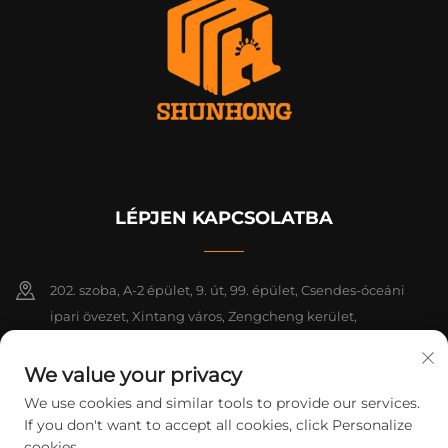
LÉPJEN KAPCSOLATBA
202. szoba, A-2 épület, 9. út, 99. épület, Csendes-óceáni
ipari övezet, Xintang város, Zengcheng kerület,
Guangzhou, Guangdong, Kína
We value your privacy
+86-18925142858
We use cookies and similar tools to provide our services.
If you don't want to accept all cookies, click Personalize
[email protected]
cookies.