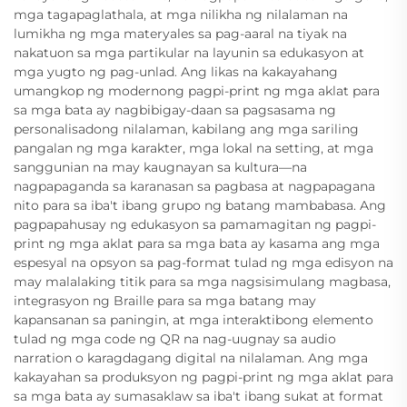
mga tagapaglathala, at mga nilikha ng nilalaman na
lumikha ng mga materyales sa pag-aaral na tiyak na
nakatuon sa mga partikular na layunin sa edukasyon at
mga yugto ng pag-unlad. Ang likas na kakayahang
umangkop ng modernong pagpi-print ng mga aklat para
sa mga bata ay nagbibigay-daan sa pagsasama ng
personalisadong nilalaman, kabilang ang mga sariling
pangalan ng mga karakter, mga lokal na setting, at mga
sanggunian na may kaugnayan sa kultura—na
nagpapaganda sa karanasan sa pagbasa at nagpapagana
nito para sa iba't ibang grupo ng batang mambabasa. Ang
pagpapahusay ng edukasyon sa pamamagitan ng pagpi-
print ng mga aklat para sa mga bata ay kasama ang mga
espesyal na opsyon sa pag-format tulad ng mga edisyon na
may malalaking titik para sa mga nagsisimulang magbasa,
integrasyon ng Braille para sa mga batang may
kapansanan sa paningin, at mga interaktibong elemento
tulad ng mga code ng QR na nag-uugnay sa audio
narration o karagdagang digital na nilalaman. Ang mga
kakayahan sa produksyon ng pagpi-print ng mga aklat para
sa mga bata ay sumasaklaw sa iba't ibang sukat at format