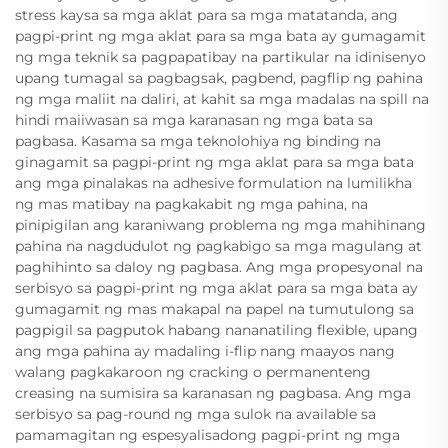
stress kaysa sa mga aklat para sa mga matatanda, ang
pagpi-print ng mga aklat para sa mga bata ay gumagamit
ng mga teknik sa pagpapatibay na partikular na idinisenyo
upang tumagal sa pagbagsak, pagbend, pagflip ng pahina
ng mga maliit na daliri, at kahit sa mga madalas na spill na
hindi maiiwasan sa mga karanasan ng mga bata sa
pagbasa. Kasama sa mga teknolohiya ng binding na
ginagamit sa pagpi-print ng mga aklat para sa mga bata
ang mga pinalakas na adhesive formulation na lumilikha
ng mas matibay na pagkakabit ng mga pahina, na
pinipigilan ang karaniwang problema ng mga mahihinang
pahina na nagdudulot ng pagkabigo sa mga magulang at
paghihinto sa daloy ng pagbasa. Ang mga propesyonal na
serbisyo sa pagpi-print ng mga aklat para sa mga bata ay
gumagamit ng mas makapal na papel na tumutulong sa
pagpigil sa pagputok habang nananatiling flexible, upang
ang mga pahina ay madaling i-flip nang maayos nang
walang pagkakaroon ng cracking o permanenteng
creasing na sumisira sa karanasan ng pagbasa. Ang mga
serbisyo sa pag-round ng mga sulok na available sa
pamamagitan ng espesyalisadong pagpi-print ng mga