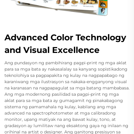
Advanced Color Technology
and Visual Excellence
Ang pundasyon ng pambihirang pagpi-print ng mga aklat
para sa mga bata ay nakasalalay sa kanyang sopistikadong
teknolohiya sa pagpapakita ng kulay na nagpapabago ng
karaniwang mga ilustrasyon sa nakaka-engganyong visual
na karanasan na nagpapagulat sa mga batang mambabasa.
Ang mga modernong pasilidad sa pagpi-print ng mga
aklat para sa mga bata ay gumagamit ng pinakabagong
sistema ng pamamahala ng kulay, kabilang ang mga
advanced na spectrophotometer at mga calibradong
monitor, upang matiyak na ang bawat kulay, tono, at
gradasyon ay lumilitaw nang eksaktong gaya ng inilaan ng
orihinal na artist o designer. Ang ganitong presisyon sa