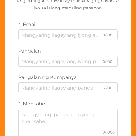
Ang aming kinatawan ay makikipag-ugnayan sa
iyo sa lalong madaling panahon.
Email
0/100
Pangalan
0/100
Pangalan ng Kumpanya
0/200
Mensahe
0/1000