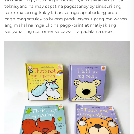
sa maraming yugto ng produksyon, kung saan ang mga
teknisyano na may sapat na pagsasanay ay sinusuri ang
katumpakan ng kulay laban sa mga aprubadong proof
bago magpatuloy sa buong produksyon, upang maiwasan
ang mahal na mga ulit na pagpi-print at matiyak ang
kasiyahan ng customer sa bawat naipadala na order.