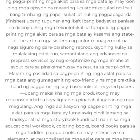
ng pagpi-print ng mga aklat para sa mga bata ay mayroon
ding mga opsyon na maaaring i-customize tulad ng iba't
ibang timbang ng papel, sukat, at huling pagpapaganda
(finishes) upang tugunan ang iba't ibang badyet at panlasa
sa disenyo. Ang mga teknolohikal na tampok ng pagpi-
print ng mga aklat para sa mga bata ay kasama ang state-
of-the-art na mga sistema ng color management na
nagsisiguro ng pare-parehong reproduksyon ng kulay sa
malalaking print run, samantalang ang advanced na
prepress services ay nag-o-optimize ng mga imahe at
layout para sa pinakamahusay na resulta sa pagpi-print.
Maraming pasilidad sa pagpi-print ng mga aklat para sa
mga bata ang gumagamit ng eco-friendly na mga praktika
—tulad ng paggamit ng soy-based inks at recycled papers
—upang makalikha ng mga produktong may
responsibilidad sa kapaligiran na pinahahalagahan ng mga
magulang. Ang mga aplikasyon ng pagpi-print ng mga
aklat para sa mga bata ay lumalawig hindi lamang sa
tradisyonal na mga storybook kundi pati na rin sa mga
educational workbook, coloring books, board books para sa
mga toddler, pop-up books na may interactive na
elemento, at personalized na mga aklat para sa mga bata