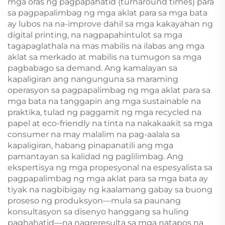
mga oras ng pagpapahatid (turnaround times) para
sa pagpapalimbag ng mga aklat para sa mga bata
ay lubos na na-improve dahil sa mga kakayahan ng
digital printing, na nagpapahintulot sa mga
tagapaglathala na mas mabilis na ilabas ang mga
aklat sa merkado at mabilis na tumugon sa mga
pagbabago sa demand. Ang kamalayan sa
kapaligiran ang nangunguna sa maraming
operasyon sa pagpapalimbag ng mga aklat para sa
mga bata na tanggapin ang mga sustainable na
praktika, tulad ng paggamit ng mga recycled na
papel at eco-friendly na tinta na nakakaakit sa mga
consumer na may malalim na pag-aalala sa
kapaligiran, habang pinapanatili ang mga
pamantayan sa kalidad ng paglilimbag. Ang
ekspertisya ng mga propesyonal na espesyalista sa
pagpapalimbag ng mga aklat para sa mga bata ay
tiyak na nagbibigay ng kaalamang gabay sa buong
proseso ng produksyon—mula sa paunang
konsultasyon sa disenyo hanggang sa huling
paghahatid—na nagreresulta sa mga natapos na