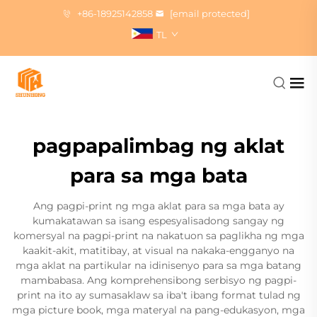
+86-18925142858
[email protected]
TL
pagpapalimbag ng aklat
para sa mga bata
Ang pagpi-print ng mga aklat para sa mga bata ay
kumakatawan sa isang espesyalisadong sangay ng
komersyal na pagpi-print na nakatuon sa paglikha ng mga
kaakit-akit, matitibay, at visual na nakaka-engganyo na
mga aklat na partikular na idinisenyo para sa mga batang
mambabasa. Ang komprehensibong serbisyo ng pagpi-
print na ito ay sumasaklaw sa iba't ibang format tulad ng
mga picture book, mga materyal na pang-edukasyon, mga