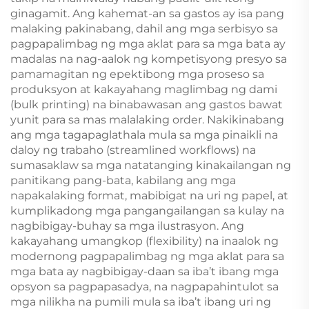
ginagamit. Ang kahemat-an sa gastos ay isa pang
malaking pakinabang, dahil ang mga serbisyo sa
pagpapalimbag ng mga aklat para sa mga bata ay
madalas na nag-aalok ng kompetisyong presyo sa
pamamagitan ng epektibong mga proseso sa
produksyon at kakayahang maglimbag ng dami
(bulk printing) na binabawasan ang gastos bawat
yunit para sa mas malalaking order. Nakikinabang
ang mga tagapaglathala mula sa mga pinaikli na
daloy ng trabaho (streamlined workflows) na
sumasaklaw sa mga natatanging kinakailangan ng
panitikang pang-bata, kabilang ang mga
napakalaking format, mabibigat na uri ng papel, at
kumplikadong mga pangangailangan sa kulay na
nagbibigay-buhay sa mga ilustrasyon. Ang
kakayahang umangkop (flexibility) na inaalok ng
modernong pagpapalimbag ng mga aklat para sa
mga bata ay nagbibigay-daan sa iba’t ibang mga
opsyon sa pagpapasadya, na nagpapahintulot sa
mga nilikha na pumili mula sa iba’t ibang uri ng