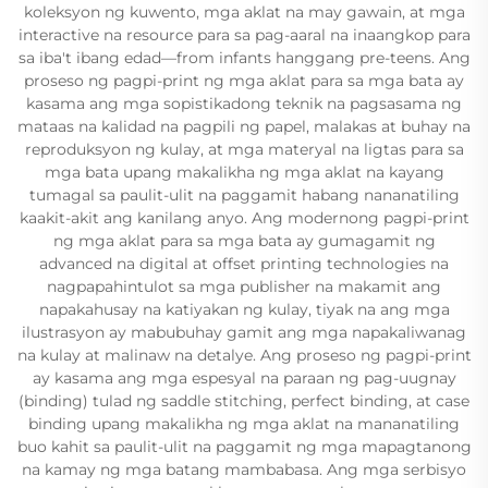
koleksyon ng kuwento, mga aklat na may gawain, at mga
interactive na resource para sa pag-aaral na inaangkop para
sa iba't ibang edad—from infants hanggang pre-teens. Ang
proseso ng pagpi-print ng mga aklat para sa mga bata ay
kasama ang mga sopistikadong teknik na pagsasama ng
mataas na kalidad na pagpili ng papel, malakas at buhay na
reproduksyon ng kulay, at mga materyal na ligtas para sa
mga bata upang makalikha ng mga aklat na kayang
tumagal sa paulit-ulit na paggamit habang nananatiling
kaakit-akit ang kanilang anyo. Ang modernong pagpi-print
ng mga aklat para sa mga bata ay gumagamit ng
advanced na digital at offset printing technologies na
nagpapahintulot sa mga publisher na makamit ang
napakahusay na katiyakan ng kulay, tiyak na ang mga
ilustrasyon ay mabubuhay gamit ang mga napakaliwanag
na kulay at malinaw na detalye. Ang proseso ng pagpi-print
ay kasama ang mga espesyal na paraan ng pag-uugnay
(binding) tulad ng saddle stitching, perfect binding, at case
binding upang makalikha ng mga aklat na mananatiling
buo kahit sa paulit-ulit na paggamit ng mga mapagtanong
na kamay ng mga batang mambabasa. Ang mga serbisyo