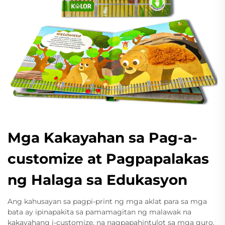
Mga Kakayahan sa Pag-a-
customize at Pagpapalakas
ng Halaga sa Edukasyon
Ang kahusayan sa pagpi-print ng mga aklat para sa mga
bata ay ipinapakita sa pamamagitan ng malawak na
kakayahang i-customize, na nagpapahintulot sa mga guro,