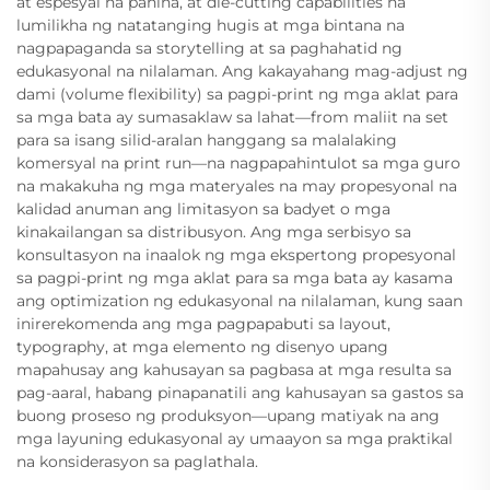
at espesyal na pahina, at die-cutting capabilities na
lumilikha ng natatanging hugis at mga bintana na
nagpapaganda sa storytelling at sa paghahatid ng
edukasyonal na nilalaman. Ang kakayahang mag-adjust ng
dami (volume flexibility) sa pagpi-print ng mga aklat para
sa mga bata ay sumasaklaw sa lahat—from maliit na set
para sa isang silid-aralan hanggang sa malalaking
komersyal na print run—na nagpapahintulot sa mga guro
na makakuha ng mga materyales na may propesyonal na
kalidad anuman ang limitasyon sa badyet o mga
kinakailangan sa distribusyon. Ang mga serbisyo sa
konsultasyon na inaalok ng mga ekspertong propesyonal
sa pagpi-print ng mga aklat para sa mga bata ay kasama
ang optimization ng edukasyonal na nilalaman, kung saan
inirerekomenda ang mga pagpapabuti sa layout,
typography, at mga elemento ng disenyo upang
mapahusay ang kahusayan sa pagbasa at mga resulta sa
pag-aaral, habang pinapanatili ang kahusayan sa gastos sa
buong proseso ng produksyon—upang matiyak na ang
mga layuning edukasyonal ay umaayon sa mga praktikal
na konsiderasyon sa paglathala.