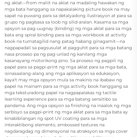
ng aklat—from maliit na aklat na madaling hawakan ng
mga bata hanggang sa napakalaking picture book na may
sapat na puwang para sa detalyadong ilustrasyon at para sa
grupo ng pagbasa sa loob ng silid-aralan. Kasama sa mga
opsyon sa pag-uugnay (binding) ng mga aklat para sa mga
bata ang spiral binding para sa mga workbook at activity
book na tumatagilid nang patag habang ginagamit—na
nagpapadali sa pagsusulat at pagguhit para sa mga batang
nasa proseso pa ng pag-unlad ng kanilang mga
kasanayang motorikong pino. Sa proseso ng pagpili ng
papel para sa pagpi-print ng mga aklat para sa mga bata,
isinasaalang-alang ang mga aplikasyon sa edukasyon,
kaya't may mga opsyon mula sa makinis na ibabaw ng
papel na mainam para sa mga activity book hanggang sa
mga teksturadong papel na nagpapalakas ng tactile
learning experience para sa mga batang sensitibo sa
pandama. Ang mga opsyon sa finishing na inaalok ng mga
serbisyo sa pagpi-print ng mga aklat para sa mga bata ay
kinabibilangan ng spot UV coating para sa mga
interaktibong elemento, embossed textures na
nagdaragdag ng dimensyonal na atraksyon sa mga cover