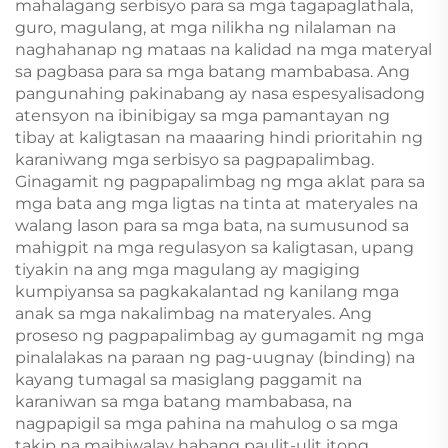
mahalagang serbisyo para sa mga tagapaglathala,
guro, magulang, at mga nilikha ng nilalaman na
naghahanap ng mataas na kalidad na mga materyal
sa pagbasa para sa mga batang mambabasa. Ang
pangunahing pakinabang ay nasa espesyalisadong
atensyon na ibinibigay sa mga pamantayan ng
tibay at kaligtasan na maaaring hindi prioritahin ng
karaniwang mga serbisyo sa pagpapalimbag.
Ginagamit ng pagpapalimbag ng mga aklat para sa
mga bata ang mga ligtas na tinta at materyales na
walang lason para sa mga bata, na sumusunod sa
mahigpit na mga regulasyon sa kaligtasan, upang
tiyakin na ang mga magulang ay magiging
kumpiyansa sa pagkakalantad ng kanilang mga
anak sa mga nakalimbag na materyales. Ang
proseso ng pagpapalimbag ay gumagamit ng mga
pinalalakas na paraan ng pag-uugnay (binding) na
kayang tumagal sa masiglang paggamit na
karaniwan sa mga batang mambabasa, na
nagpapigil sa mga pahina na mahulog o sa mga
takip na maihiwalay habang paulit-ulit itong