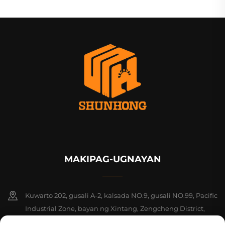
MAKIPAG-UGNAYAN
Kuwarto 202, gusali A-2, kalsada NO.9, gusali NO.99, Pacific
Industrial Zone, bayan ng Xintang, Zengcheng District,
Guangzhou, Guangdong, Tsina