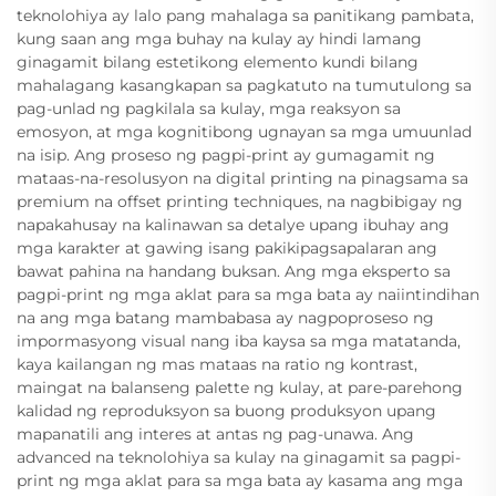
teknolohiya ay lalo pang mahalaga sa panitikang pambata,
kung saan ang mga buhay na kulay ay hindi lamang
ginagamit bilang estetikong elemento kundi bilang
mahalagang kasangkapan sa pagkatuto na tumutulong sa
pag-unlad ng pagkilala sa kulay, mga reaksyon sa
emosyon, at mga kognitibong ugnayan sa mga umuunlad
na isip. Ang proseso ng pagpi-print ay gumagamit ng
mataas-na-resolusyon na digital printing na pinagsama sa
premium na offset printing techniques, na nagbibigay ng
napakahusay na kalinawan sa detalye upang ibuhay ang
mga karakter at gawing isang pakikipagsapalaran ang
bawat pahina na handang buksan. Ang mga eksperto sa
pagpi-print ng mga aklat para sa mga bata ay naiintindihan
na ang mga batang mambabasa ay nagpoproseso ng
impormasyong visual nang iba kaysa sa mga matatanda,
kaya kailangan ng mas mataas na ratio ng kontrast,
maingat na balanseng palette ng kulay, at pare-parehong
kalidad ng reproduksyon sa buong produksyon upang
mapanatili ang interes at antas ng pag-unawa. Ang
advanced na teknolohiya sa kulay na ginagamit sa pagpi-
print ng mga aklat para sa mga bata ay kasama ang mga