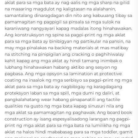
aklat para sa mga bata ay nag-aalis ng mga sharp na gilid
na maaaring magdulot ng kaligtasan na alalahanin,
samantalang dinaragdagan din nito ang kabuuang tibay sa
pamamagitan ng pagpigil sa pinsala sa mga sulok na
karaniwang nangyayari kapag madalas itong hinahawakan.
Ang konstruksyon ng spine sa pagpi-print ng mga aklat
para sa mga bata ay binibigyan ng partikular na pansin, na
may mga pinalakas na backing materials at mas matibay
na stitching na pinipigilan ang cracking o paghihiwalay
kahit kapag ang mga aklat ay hindi tamang inimbak o
lubhang hinahawakan habang aktibo ang sesyon ng
pagbasa. Ang mga opsyon sa lamination at protective
coating na inaalok ng mga serbisyo sa pagpi-print ng mga
aklat para sa mga bata ay nagbibigay ng karagdagang
proteksyon laban sa mga spill, mga dumi ng daliri, at
pangkalahatang wear habang pinapanatili ang tactile
qualities na gusto ng mga bata kapag sinusuri nila ang
mga aklat sa pamamagitan ng paghawak. Ang board book
construction ay isang espesyalisadong larangan ng pagpi-
print ng mga aklat para sa mga bata na lumilikha ng mga
aklat na halos hindi mababasag para sa mga toddler, gamit