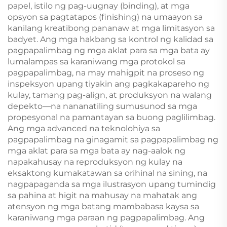
papel, istilo ng pag-uugnay (binding), at mga
opsyon sa pagtatapos (finishing) na umaayon sa
kanilang kreatibong pananaw at mga limitasyon sa
badyet. Ang mga hakbang sa kontrol ng kalidad sa
pagpapalimbag ng mga aklat para sa mga bata ay
lumalampas sa karaniwang mga protokol sa
pagpapalimbag, na may mahigpit na proseso ng
inspeksyon upang tiyakin ang pagkakapareho ng
kulay, tamang pag-align, at produksyon na walang
depekto—na nananatiling sumusunod sa mga
propesyonal na pamantayan sa buong paglilimbag.
Ang mga advanced na teknolohiya sa
pagpapalimbag na ginagamit sa pagpapalimbag ng
mga aklat para sa mga bata ay nag-aalok ng
napakahusay na reproduksyon ng kulay na
eksaktong kumakatawan sa orihinal na sining, na
nagpapaganda sa mga ilustrasyon upang tumindig
sa pahina at higit na mahusay na mahatak ang
atensyon ng mga batang mambabasa kaysa sa
karaniwang mga paraan ng pagpapalimbag. Ang