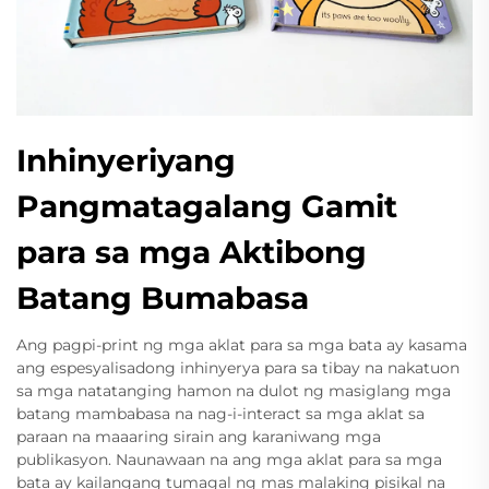
Inhinyeriyang
Pangmatagalang Gamit
para sa mga Aktibong
Batang Bumabasa
Ang pagpi-print ng mga aklat para sa mga bata ay kasama
ang espesyalisadong inhinyerya para sa tibay na nakatuon
sa mga natatanging hamon na dulot ng masiglang mga
batang mambabasa na nag-i-interact sa mga aklat sa
paraan na maaaring sirain ang karaniwang mga
publikasyon. Naunawaan na ang mga aklat para sa mga
bata ay kailangang tumagal ng mas malaking pisikal na