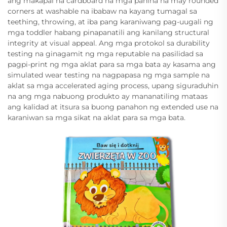
ang makapal na cardboard na mga pahina na may rounded
corners at washable na ibabaw na kayang tumagal sa
teething, throwing, at iba pang karaniwang pag-uugali ng
mga toddler habang pinapanatili ang kanilang structural
integrity at visual appeal. Ang mga protokol sa durability
testing na ginagamit ng mga reputable na pasilidad sa
pagpi-print ng mga aklat para sa mga bata ay kasama ang
simulated wear testing na nagpapasa ng mga sample na
aklat sa mga accelerated aging process, upang siguraduhin
na ang mga nabuong produkto ay mananatiling mataas
ang kalidad at itsura sa buong panahon ng extended use na
karaniwan sa mga sikat na aklat para sa mga bata.