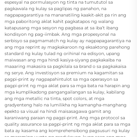
espesyal na pormulasyon ng tinta na tumututol sa
pagkawala ng kulay sa paglipas ng panahon, na
nagpapagarantiya na mananatiling kaakit-akit pa rin ang
mga paboritong aklat kahit pagkatapos ng walang
katapusang mga sesyon ng pagbasa at sa iba’t ibang
kondisyon ng pag-iimbak. Ang mga propesyonal na
serbisyo sa pagmamatch ng kulay ay nagpapagarantiya na
ang mga reprint ay magkakaroon ng eksaktong parehong
standard ng kulay tulad ng orihinal na edisyon, upang
maiwasan ang mga hindi kasiya-siyang pagkakaiba na
maaaring makasira sa pagkilala sa brand o sa pagkakaisa
ng serye. Ang investisyon sa premium na kagamitan sa
pagpi-print ay nagpapahintulot sa mga operasyon sa
pagpi-print ng mga aklat para sa mga bata na harapin ang
mga kumplikadong pangangailangan sa kulay, kabilang
ang mga metallic na tinta, spot colors, at mga
gradyenteng halo na lumilikha ng kamangha-manghang
epekto sa visual na hindi maisasagawa gamit ang
karaniwang paraan ng pagpi-print. Ang mga protocol sa
quality assurance sa pagpi-print ng mga aklat para sa mga
bata ay kasama ang komprehensibong pagsusuri ng kulay