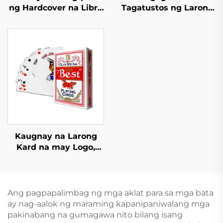
ng Hardcover na Libro
Tagatustos ng Larong
Self Publishing
Kard na Mayroon sa
Pasadyang Pag-print
Magkabilaang Panig |
ng Romanza na
Pasadyang Pag-print
Nobela na may
at Pag-iimpake para
Sprayed Edges
sa mga Matatanda at
Mag-asawa
Kaugnay na Larong
Kard na may Logo,
Disenyo, at Laro ng
Poker na may Kahon
Ang pagpapalimbag ng mga aklat para sa mga bata
ay nag-aalok ng maraming kapanipaniwalang mga
pakinabang na gumagawa nito bilang isang