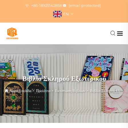
+86-18925142858
[email protected]
EN
Βιβλίο Σκληρού Εξωτερικού
Αρχική σελίδα
>
Προϊόντα
>
Εκτύπωση Βιβλίων
>
Βιβλίο Σκληρού Εξωτερικού