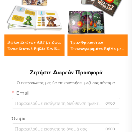
Βιβλίο Εικόνων ΑΒΓ με Ζώα,
Τρικ-Φρικιαστικό
Εκπαιδευτικό Βιβλίο Σανίδας
Εικονογραφημένο Βιβλίο με
για Μικρά Παιδιά
Ρυθμό για την Ημέρα των
Φαντασμάτων, Φρικιαστική
Ιστορία για Παιδιά
Ζητήστε Δωρεάν Προσφορά
Ο εκπρόσωπός μας θα επικοινωνήσει μαζί σας σύντομα.
Email
0/100
Όνομα
0/100