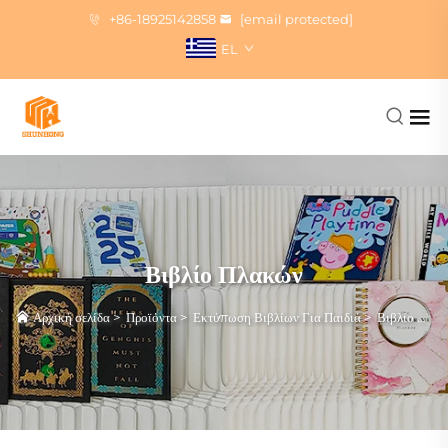
+86-18925142858
[email protected]
EL
Βιβλίο Πλακών
Αρχική σελίδα
>
Προϊόντα
>
Εκτύπωση Βιβλίων Για Παιδιά
>
Βιβλίο Πλακών