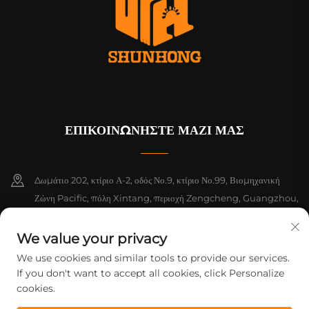
ΕΠΙΚΟΙΝΩΝΗΣΤΕ ΜΑΖΙ ΜΑΣ
Δωμάτιο 202, κτίριο Α-2, οδός Νο.9, κτίριο Νο.99, Βιομηχανική
Ζώνη Pacific, πόλη Xintang, περιοχή Zengcheng, Guangzhou,
Guangdong, Κίνα
We value your privacy
+86-18925142858
We use cookies and similar tools to provide our services.
If you don't want to accept all cookies, click Personalize
[email protected]
cookies.