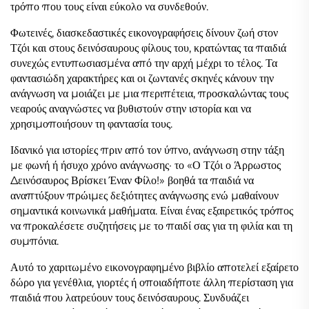
τρόπο που τους είναι εύκολο να συνδεθούν.
Φωτεινές, διασκεδαστικές εικονογραφήσεις δίνουν ζωή στον
Τζόι και στους δεινόσαυρους φίλους του, κρατώντας τα παιδιά
συνεχώς εντυπωσιασμένα από την αρχή μέχρι το τέλος. Τα
φαντασιώδη χαρακτήρες και οι ζωντανές σκηνές κάνουν την
ανάγνωση να μοιάζει με μια περιπέτεια, προσκαλώντας τους
νεαρούς αναγνώστες να βυθιστούν στην ιστορία και να
χρησιμοποιήσουν τη φαντασία τους.
Ιδανικό για ιστορίες πριν από τον ύπνο, ανάγνωση στην τάξη
με φωνή ή ήσυχο χρόνο ανάγνωσης· το «Ο Τζόι ο Άρρωστος
Δεινόσαυρος Βρίσκει Έναν Φίλο!» βοηθά τα παιδιά να
αναπτύξουν πρώιμες δεξιότητες ανάγνωσης ενώ μαθαίνουν
σημαντικά κοινωνικά μαθήματα. Είναι ένας εξαιρετικός τρόπος
να προκαλέσετε συζητήσεις με το παιδί σας για τη φιλία και τη
συμπόνια.
Αυτό το χαριτωμένο εικονογραφημένο βιβλίο αποτελεί εξαίρετο
δώρο για γενέθλια, γιορτές ή οποιαδήποτε άλλη περίσταση για
παιδιά που λατρεύουν τους δεινόσαυρους. Συνδυάζει