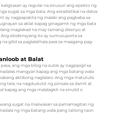
aligtasan ay regular na sinusuri ang epekto ng
 mga sugat sa mga bata. Ang estadistikal na datos
t ay nagpapakita ng malaki ang pagbaba sa
augnayan sa aklat kapag ginagamit ng mga bata
ulang maglakad na may tamang disenyo at
. Ang ebidensyang ito ay sumusuporta sa
 na gilid sa paglalathala para sa maagang pag-
anloob at Balat
asa, ang mga bilog na sulok ay nagpipigil sa
madalas mangyari kapag ang mga batang wala
habang aktibong naglalaro. Ang mga matutulis
ng tela, na nagdudulot ng pinsala sa damit at
 kapag ang mga malalagkit na sinulid o
aniwang sugat na maiiwasan sa pamamagitan ng
dinadala ng mga batang wala pang tatlong taon