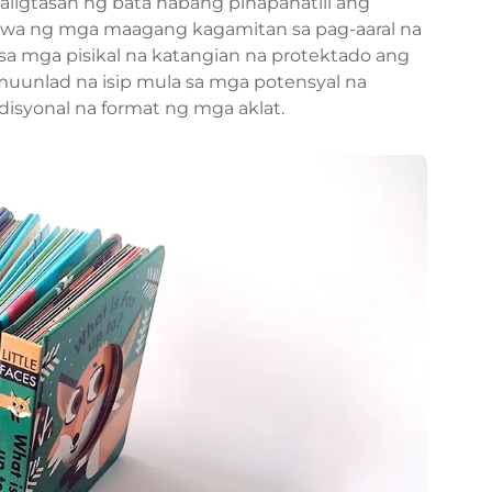
aligtasan ng bata habang pinapanatili ang
gawa ng mga maagang kagamitan sa pag-aaral na
sa mga pisikal na katangian na protektado ang
uunlad na isip mula sa mga potensyal na
isyonal na format ng mga aklat.