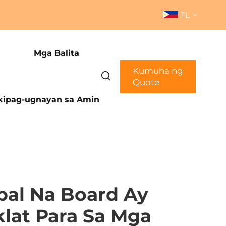
TL
Mga Balita
Kumuha ng
Quote
ipag-ugnayan sa Amin
pal Na Board Ay
lat Para Sa Mga