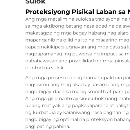
Sulok
Proteksiyong Pisikal Laban sa 
Ang mga matalim na sulok sa tradisyonal na
sa mga aktibong batang nasa edad na dalaw
makatagpo ng mga bagay habang naglalaro. 
mapanganib na gilid na ito na maaaring mag
kapag nakikipag-ugnayan ang mga bata sa ka
nagpapamahagi ng puwersa ng impact sa ma
nababawasan ang posibilidad ng mga pinsa
puntod na sulok.
Ang mga proseso sa pagmamanupaktura para 
nagsisimulang maglakad ay kasama ang mga 
nagbibigay-daan sa malag smooth at pare-pa
Ang mga gilid na ito ay sinusubok nang mah
upang matiyak ang pagkakapareho at kaligta
ng kurbatura ay karaniwang nasa pagitan ng
nagbibigay ng optimal na proteksyon habang 
paglipat ng pahina.