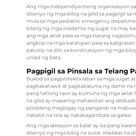
Ang mga independiyenteng organisasyon sa k
disenyo ng mga bilog na gilid sa pagpigil sa
mula sa mga pediatric emergency departmen
bilang ng mga insidente ng sugat na may k
ang mga aklat para sa mga batang nagsisim
angkop na mga katangian para sa kaligtasan
patuloy na diin sa konstruksyon ng mga bilog
unlad ng bata.
Pagpigil sa Pinsala sa Telang P
Bukod sa pagprotekta laban sa mga sugat at p
pagkakahawit at pagkakaluma ng damit na 
pang tatlong taon ay kumuha ng mga aklat 
na gilid ay maaaring mahawitan ang delikado
posibleng magbigay ng panganib na mabuwal
nabalot na tela ay nakakagambala sa galaw.
Ang mga abrasyon sa balat ay isa pang kar
disenyo ng mga bilog na sulok. Madalas na 