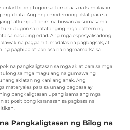
 umunlad bilang tugon sa tumataas na kamalayan
g mga bata. Ang mga modernong aklat para sa
gang tatlumpu’t anim na buwan ay sumasama
a tumutugon sa natatanging mga pattern ng
bata sa nasabing edad. Ang mga espesyalisadong
malawak na paggamit, madalas na pagbagsak, at
n ng paghipo at panlasa na nagmamarka sa
k na pangkaligtasan sa mga aklat para sa mga
mutulong sa mga magulang na gumawa ng
nang aklatan ng kanilang anak. Ang
ga materyales para sa unang pagbasa ay
rning pangkaligtasan upang isama ang mga
 at positibong karanasan sa pagbasa na
tikan.
a Pangkaligtasan ng Bilog na