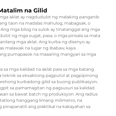
Matalim na Gilid
 mga aklat ay nagdudulot ng malaking panganib
ang taon na madalas mahulog, mabagsak, o
Ang mga bilog na sulok ay tinatanggal ang mga
dulot ng mga sugat, pasa, o mga pinsala sa mata
nilang mga aklat. Ang kurba ng disenyo ay
s malawak na lugar ng ibabaw, kaya
lang pumapasok na maaaring mangyari sa mga
sa mga kalidad na aklat para sa mga batang
teknik sa eksaktong pagputol at pagpipinong
rehong kurbadong gilid sa buong publikasyon.
igpit sa pamamagitan ng pagsusuri sa kalidad
san sa bawat batch ng produksyon. Ang radius
 tatlong hanggang limang milimetro, na
pinapanatili ang praktikal na kakayahan sa