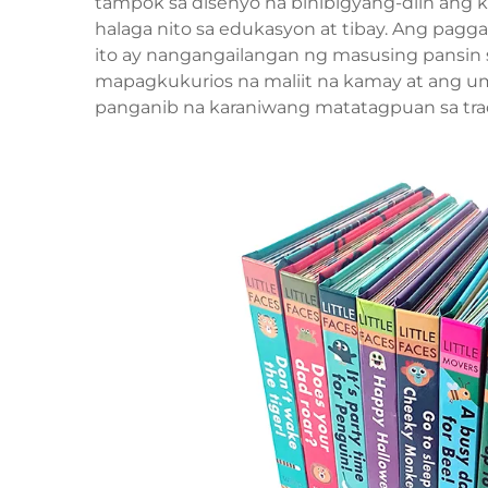
tampok sa disenyo na binibigyang-diin ang k
halaga nito sa edukasyon at tibay. Ang pag
ito ay nangangailangan ng masusing pansin 
mapagkukurios na maliit na kamay at ang um
panganib na karaniwang matatagpuan sa trad