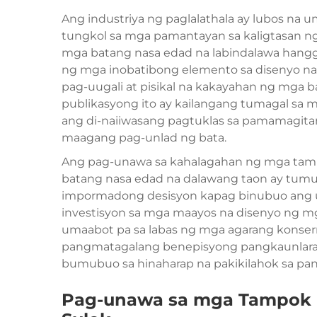
Ang industriya ng paglalathala ay lubos na
tungkol sa mga pamantayan sa kaligtasan n
mga batang nasa edad na labindalawa hang
ng mga inobatibong elemento sa disenyo n
pag-uugali at pisikal na kakayahan ng mga 
publikasyong ito ay kailangang tumagal sa 
ang di-naiiwasang pagtuklas sa pamamagita
maagang pag-unlad ng bata.
Ang pag-unawa sa kahalagahan ng mga tampo
batang nasa edad na dalawang taon ay tu
impormadong desisyon kapag binubuo ang u
investisyon sa mga maayos na disenyo ng m
umaabot pa sa labas ng mga agarang konse
pangmatagalang benepisyong pangkaunlaran
bumubuo sa hinaharap na pakikilahok sa pani
Pag-unawa sa mga Tampok n