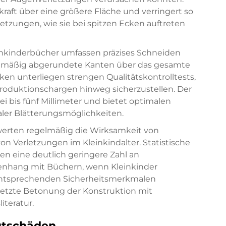
raft über eine größere Fläche und verringert so
etzungen, wie sie bei spitzen Ecken auftreten
inkinderbücher umfassen präzises Schneiden
ichmäßig abgerundete Kanten über das gesamte
en unterliegen strengen Qualitätskontrolltests,
 Produktionschargen hinweg sicherzustellen. Der
 bis fünf Millimeter und bietet optimalen
aler Blätterungsmöglichkeiten.
erten regelmäßig die Wirksamkeit von
 Verletzungen im Kleinkindalter. Statistische
n eine deutlich geringere Zahl an
enhang mit Büchern, wenn Kleinkinder
 entsprechenden Sicherheitsmerkmalen
setzte Betonung der Konstruktion mit
iteratur.
utschäden