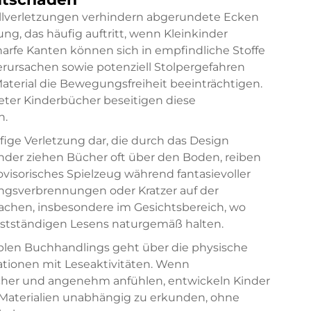
llverletzungen verhindern abgerundete Ecken
g, das häufig auftritt, wenn Kleinkinder
arfe Kanten können sich in empfindliche Stoffe
rursachen sowie potenziell Stolpergefahren
Material die Bewegungsfreiheit beeinträchtigen.
ter Kinderbücher beseitigen diese
n.
ige Verletzung dar, die durch das Design
nder ziehen Bücher oft über den Boden, reiben
ovisorisches Spielzeug während fantasievoller
ngsverbrennungen oder Kratzer auf der
achen, insbesondere im Gesichtsbereich, wo
bstständigen Lesens naturgemäß halten.
blen Buchhandlings geht über die physische
iationen mit Leseaktivitäten. Wenn
icher und angenehm anfühlen, entwickeln Kinder
e Materialien unabhängig zu erkunden, ohne