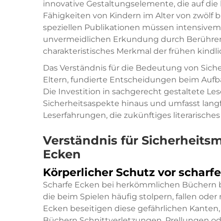
innovative Gestaltungselemente, die auf di
Fähigkeiten von Kindern im Alter von zwölf
speziellen Publikationen müssen intensivem
unvermeidlichen Erkundung durch Berühren
charakteristisches Merkmal der frühen kindl
Das Verständnis für die Bedeutung von Sich
Eltern, fundierte Entscheidungen beim Aufbau
Die Investition in sachgerecht gestaltete L
Sicherheitsaspekte hinaus und umfasst langf
Leserfahrungen, die zukünftiges literarisch
Verständnis für Sicherheit
Ecken
Körperlicher Schutz vor scharf
Scharfe Ecken bei herkömmlichen Büchern ber
die beim Spielen häufig stolpern, fallen od
Ecken beseitigen diese gefährlichen Kanten, 
Büchern Schnittverletzungen, Prellungen o