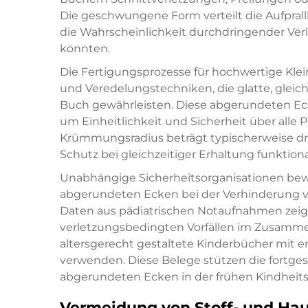
Die geschwungene Form verteilt die Aufprallk
die Wahrscheinlichkeit durchdringender Verl
könnten.
Die Fertigungsprozesse für hochwertige Kle
und Veredelungstechniken, die glatte, gle
Buch gewährleisten. Diese abgerundeten Eck
um Einheitlichkeit und Sicherheit über alle
Krümmungsradius beträgt typischerweise drei
Schutz bei gleichzeitiger Erhaltung funktion
Unabhängige Sicherheitsorganisationen bew
abgerundeten Ecken bei der Verhinderung von
Daten aus pädiatrischen Notaufnahmen zeige
verletzungsbedingten Vorfällen im Zusamm
altersgerecht gestaltete Kinderbücher mit
verwenden. Diese Belege stützen die fortge
abgerundeten Ecken in der frühen Kindheitsl
Vermeidung von Stoff- und Ha