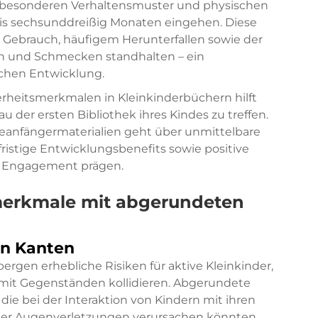
e besonderen Verhaltensmuster und physischen
 bis sechsunddreißig Monaten eingehen. Diese
 Gebrauch, häufigem Herunterfallen sowie der
 und Schmecken standhalten – ein
ichen Entwicklung.
erheitsmerkmalen in Kleinkinderbüchern hilft
 der ersten Bibliothek ihres Kindes zu treffen.
eseanfängermaterialien geht über unmittelbare
ristige Entwicklungsbenefits sowie positive
es Engagement prägen.
smerkmale mit abgerundeten
en Kanten
gen erhebliche Risiken für aktive Kleinkinder,
er mit Gegenständen kollidieren. Abgerundete
die bei der Interaktion von Kindern mit ihren
der Augenverletzungen verursachen könnten.