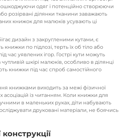
, пошкоджуючи одяг і потенційно створюючи
або розірвані ділянки тканини заважають
аних книжок для малюків усувають ці
гає дизайн з закругленими кутами, є
книжки по підлозі, терть їх об тіло або
ід час уявлених ігор. Гострі кути можуть
чутливій шкірі малюків, особливо в ділянці
ть книжки під час спроб самостійного
ня книжками виходить за межі фізичної
асоціацій із читанням. Коли
книжки для
учними в маленьких руках, діти набувають
досліджувати друковані матеріали, не боячись
 конструкції