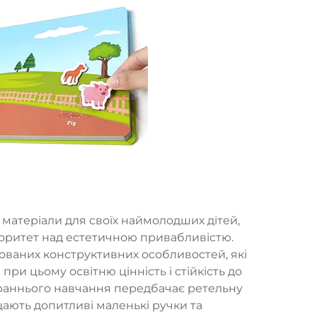
 матеріали для своїх наймолодших дітей,
оритет над естетичною привабливістю.
ованих конструктивних особливостей, які
ри цьому освітню цінність і стійкість до
я раннього навчання передбачає ретельну
щають допитливі маленькі ручки та