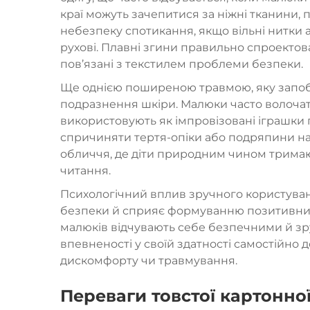
краї можуть зачепитися за ніжні тканини
небезпеку спотикання, якщо вільні нитки 
рухові. Плавні згини правильно спроектов
пов’язані з текстилем проблеми безпеки.
Ще однією поширеною травмою, яку запобі
подразнення шкіри. Малюки часто волочать 
використовують як імпровізовані іграшки п
спричиняти тертя-опіки або подряпини на 
обличчя, де діти природним чином тримаю
читання.
Психологічний вплив зручного користуван
безпеки й сприяє формуванню позитивних 
малюків
відчувають себе безпечними й зр
впевненості у своїй здатності самостійно 
дискомфорту чи травмування.
Переваги товстої картонної