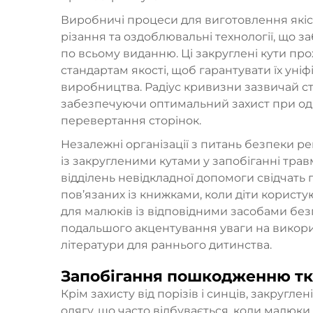
Виробничі процеси для виготовлення які
різання та оздоблювальні технології, що з
по всьому виданню. Ці закруглені кути пр
стандартам якості, щоб гарантувати їх уніф
виробництва. Радіус кривизни зазвичай ста
забезпечуючи оптимальний захист при од
перевертання сторінок.
Незалежні організації з питань безпеки р
із закругленими кутами у запобіганні трав
відділень невідкладної допомоги свідчать
пов’язаних із книжками, коли діти корис
для малюків із відповідними засобами безп
подальшого акцентування уваги на викорис
літератури для раннього дитинства.
Запобігання пошкодженню тк
Крім захисту від порізів і синців, закругл
одягу, що часто відбувається, коли малюки 