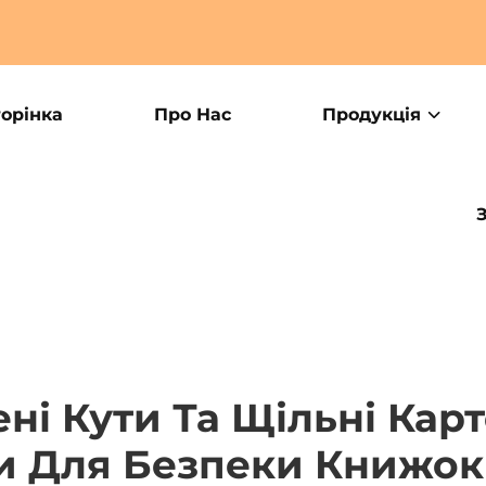
торінка
Про Нас
Продукція
ні Кути Та Щільні Карт
и Для Безпеки Книжок