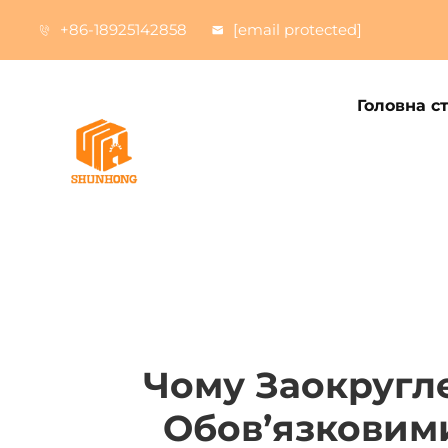
+86-18925142858
[email protected]
Головна с
Чому Заокругле
Обов’язковим