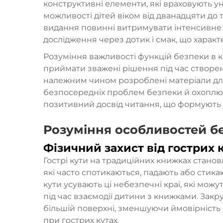
конструктивні елементи, які враховують ун
можливості дітей віком від дванадцяти до 
видання повинні витримувати інтенсивне 
дослідження через дотик і смак, що харак
Розуміння важливості функцій безпеки в 
приймати зважені рішення під час створенн
належним чином розроблені матеріали для
безпосередніх проблем безпеки й охоплюю
позитивний досвід читання, що формують п
Розуміння особливостей бе
Фізичний захист від гострих 
Гострі кути на традиційних книжках стано
які часто спотикаються, падають або стика
кути усувають ці небезпечні краї, які мож
під час взаємодії дитини з книжками. Зак
більшій поверхні, зменшуючи ймовірність
при гострих кутах.