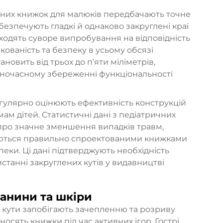
сних книжок для малюків передбачають точне
абезпечують гладкі й однаково закруглені краї
оходять суворе випробування на відповідність
ікованість та безпеку в усьому обсязі
новить від трьох до п’яти міліметрів,
ночасному збереженні функціональності
егулярно оцінюють ефективність конструкцій
мам дітей. Статистичні дані з педіатричних
 про значне зменшення випадків травм,
туються правильно спроектованими книжками
еки. Ці дані підтверджують необхідність
танні закруглених кутів у видавництві
анини та шкіри
ені кути запобігають зачепленню та розриву
носять книжки під час активних ігор. Гострі