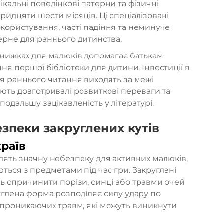
ікальні поведінкові патерни та фізичні
тридцяти шести місяців. Ці спеціалізовані
користування, часті падіння та неминуче
терне для раннього дитинства.
книжках для малюків допомагає батькам
я першої бібліотеки для дитини. Інвестиції в
 раннього читання виходять за межі
ть довготривалі розвиткові переваги та
одальшу зацікавленість у літературі.
зпеки закруглених кутів
країв
влять значну небезпеку для активних малюків,
ються з предметами під час гри. Закруглені
уть спричинити порізи, синці або травми очей
руглена форма розподіляє силу удару по
 проникаючих травм, які можуть виникнути