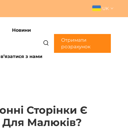
UK
Новини
Отримати
розрахунок
Зв’язатися з нами
онні Сторінки Є
 Для Малюків?