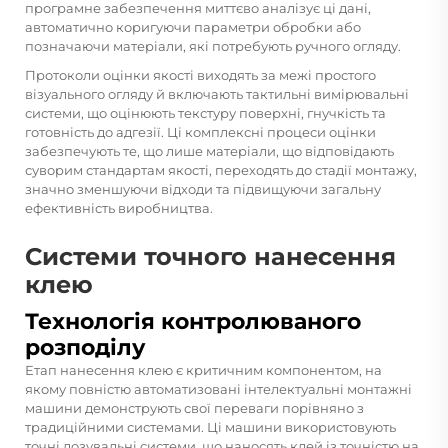
програмне забезпечення миттєво аналізує ці дані,
автоматично коригуючи параметри обробки або
позначаючи матеріали, які потребують ручного огляду.
Протоколи оцінки якості виходять за межі простого
візуального огляду й включають тактильні вимірювальні
системи, що оцінюють текстуру поверхні, гнучкість та
готовність до адгезії. Ці комплексні процеси оцінки
забезпечують те, що лише матеріали, що відповідають
суворим стандартам якості, переходять до стадії монтажу,
значно зменшуючи відходи та підвищуючи загальну
ефективність виробництва.
Системи точного нанесення
клею
Технологія контролюваного
розподілу
Етап нанесення клею є критичним компонентом, на
якому повністю автоматизовані інтелектуальні монтажні
машини демонструють свої переваги порівняно з
традиційними системами. Ці машини використовують
точні дозувальні системи, що наносять клей із точністю на