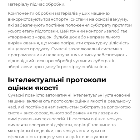
матеріалу під час обробки.
Компоненти обробки матеріалів у цих машинах
використовують транспортні системи на основі вакууму,
які забезпечують постійне положення субстрату протягом
усього етапу підготовки. Цей точний контроль запобігає
утворенню зморшок, бульбашок або неправильного
вирівнювання, що може погіршити структурну цілісність
кінцевого продукту. Сучасні захоплювальні системи з
програмованими налаштуваннями тиску забезпечують
відповідний тиск при обробці чутливих субстратів,
зберігаючи при цьому їх розмірну стабільність.
Інтелектуальні протоколи
оцінки якості
Сучасні повністю автоматичні інтелектуальні установочні
машини включають протоколи оцінки якості в реальному
часі, які постійно аналізують стан субстрату за допомогою
систем високороздільного зображення та лазерних
вимірювальних технологій. Ці системи оцінки можуть
виявляти поверхневі дефекти, варіації товщини та
матеріальні недоліки, що можуть вплинути на
ефективність процесу монтажу. Інтелектуальне