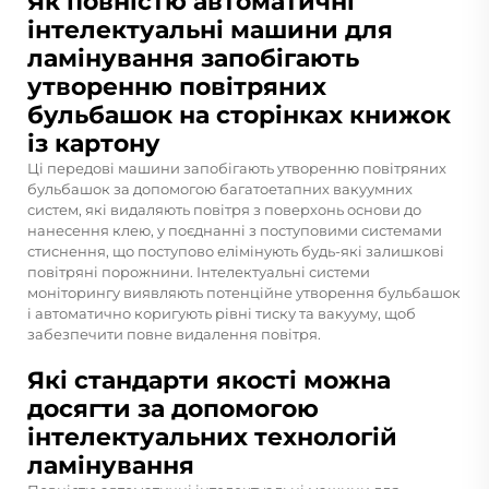
Як повністю автоматичні
інтелектуальні машини для
ламінування запобігають
утворенню повітряних
бульбашок на сторінках книжок
із картону
Ці передові машини запобігають утворенню повітряних
бульбашок за допомогою багатоетапних вакуумних
систем, які видаляють повітря з поверхонь основи до
нанесення клею, у поєднанні з поступовими системами
стиснення, що поступово елімінують будь-які залишкові
повітряні порожнини. Інтелектуальні системи
моніторингу виявляють потенційне утворення бульбашок
і автоматично коригують рівні тиску та вакууму, щоб
забезпечити повне видалення повітря.
Які стандарти якості можна
досягти за допомогою
інтелектуальних технологій
ламінування