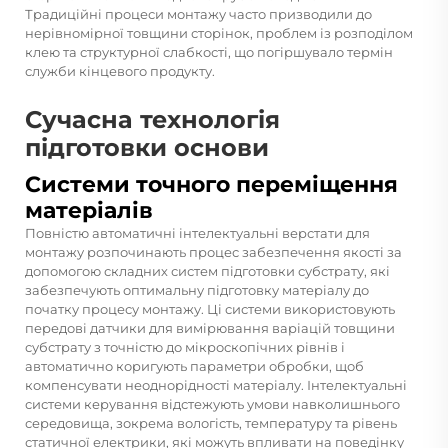
Традиційні процеси монтажу часто призводили до
нерівномірної товщини сторінок, проблем із розподілом
клею та структурної слабкості, що погіршувало термін
служби кінцевого продукту.
Сучасна технологія
підготовки основи
Системи точного переміщення
матеріалів
Повністю автоматичні інтелектуальні верстати для
монтажу розпочинають процес забезпечення якості за
допомогою складних систем підготовки субстрату, які
забезпечують оптимальну підготовку матеріалу до
початку процесу монтажу. Ці системи використовують
передові датчики для вимірювання варіацій товщини
субстрату з точністю до мікроскопічних рівнів і
автоматично коригують параметри обробки, щоб
компенсувати неоднорідності матеріалу. Інтелектуальні
системи керування відстежують умови навколишнього
середовища, зокрема вологість, температуру та рівень
статичної електрики, які можуть впливати на поведінку