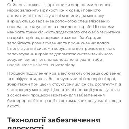
Стійкість книжок із картонними сторінками значною
мірою залежить від якості їхніх країв, і повністю
автоматичні інтелектуальні машини для монтажу
вирішують цю задачу за допомогою спеціалізованих
систем запечатування та підсилення країв. Ці системи
наносять точну кількість додаткового клею або герметика
на краї сторінок, створюючи захисні бар’єри, які
запобігають розшаруванню та проникненню вологи.
Інтелектуальні системи керування контролюють якість
запечатування країв за допомогою систем технічного
зору, які виявляють неповне запечатування або
надлишкове нанесення матеріалу.
Процеси підсилення країв включають операції обрізання
та шліфування, що забезпечують чисті й однорідні краї,
зберігаючи при цьому структурну цілісність, досягнуту під
час процесу монтажу. Ці остаточні операції узгоджуються
з основним процесом монтажу для забезпечення
безперервної інтеграції та оптимальних результатів щодо
якості.
Технології забезпечення
плоскості