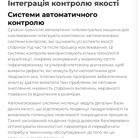
Інтеграція контролю якості
Системи автоматичного
контролю
Сучасні повністю автоматичні інтелектуальні машини для
наклеювання інтегрують комплексні автоматизовані
системи контролю, які оцінюють усі аспекти якості
сторінок під час та після процесу наклеювання. Ці
системи контролю використовують кілька технологій
візуалізації, зокрема сканування у видимому світлі,
інфрачервоному та ультрафіолетовому діапазонах, щоб
виявити дефекти, які можуть бути непомітними для
людського ока. Інтелектуальне програмне забезпечення
аналізу здатне виявляти такі проблеми, як неповне
зчеплення, наявність сторонніх включень, нерівності
поверхні та відхилення в розмірах.
Автоматизовані системи інспекції ведуть детальні бази
даних якості, що відстежують тенденції продуктивності та
виявляють потенційні можливості покращення процесів.
Такий заснований на даних підхід дозволяє безперервно
оптимізувати технологічні параметри й передбачати
потребу в технічному обслуговуванні до того, як це