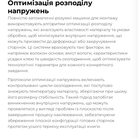
Оптимізація розподілу
напружень
Повністю автоматичні розумні машини для монтажу
використовують алгоритми оптимізації розподілу
напружень, які аналізують властивості матеріалу та умови
обробки, щоб мінімізувати внутрішні напруження, що
можуть призвести до деформації або закручування
сторінок. Ці системи враховують такі фактори, як
напрямок волокон основи, вміст вологи, характеристики
усадки клею та швидкість охолодження, щоб оптимізувати
технологічні параметри для кожного конкретного
завдання.
Протоколи оптимізації напружень включають
контрольовані цикли охолодження, які поступово
знижують температуру матеріалу, зберігаючи при цьому
його розмірну стабільність. Такий підхід запобігає
виникненню внутрішніх напружень, що можуть
проявлятися у вигляді проблем із плоскостю після
завершення процесу наклеювання, забезпечуючи
збереження плоскої конфігурації готових сторінок
протягом усього терміну експлуатації книги.