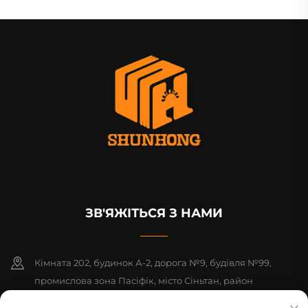
ЗВ'ЯЖІТЬСЯ З НАМИ
Кімната 202, будинок А-2, дорога №9, будівля №99,
промислова зона Пасіфік, місто Сіньтан, район
Цзенчжен, місто Гуанчжоу, провінція Гуандун, Китай