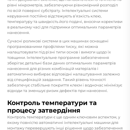
рівні мікрометрів, забезпечуючи рівномірний розподіл
по всій поверхні субстрату. Інтелектуальні системи
керування постійно відстежують в’язкість клею,
температуру та швидкість його подачі, вносячи корективи
в реальному часі для підтримки оптимальних параметрів
нанесення.
Сучасні роликові системи в цих машинах оснащені
програмованими профілями тиску, які можна
налаштовувати під різні типи основ і вимоги щодо їх
товщини. Інтелектуальне програмне забезпечення
зберігає детальні бази даних оптимальних параметрів
нанесення для різних комбінацій матеріалів і
автоматично вибирає відповідні налаштування залежно
від специфікацій завдання. Такий рівень точності
забезпечує стабільне покриття клеєм і водночас мінімізує
відходи та зменшує ризик дефектів при нанесенні.
Контроль температури та
процесу затвердіння
Контроль температури є ще одним ключовим аспектом, у
якому повністю автоматичні інтелектуальні машини для
монтажу перевершують інші рішення щодо забезпечення