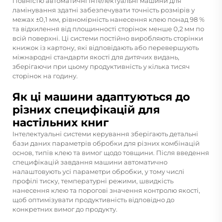
Повністю автоматичні інтелектуальні машини для
ламінування здатні забезпечувати точність розмірів у
межах ±0,1 мм, рівномірність нанесення клею понад 98 %
та відхилення від площинності сторінок менше 0,2 мм по
всій поверхні. Ці системи постійно виробляють сторінки
книжок із картону, які відповідають або перевершують
міжнародні стандарти якості для дитячих видань,
зберігаючи при цьому продуктивність у кілька тисяч
сторінок на годину.
Як ці машини адаптуються до
різних специфікацій для
настільних книг
Інтелектуальні системи керування зберігають детальні
бази даних параметрів обробки для різних комбінацій
основ, типів клею та вимог щодо товщини. Після введення
специфікацій завдання машини автоматично
налаштовують усі параметри обробки, у тому числі
профілі тиску, температурні режими, швидкість
нанесення клею та порогові значення контролю якості,
щоб оптимізувати продуктивність відповідно до
конкретних вимог до продукту.