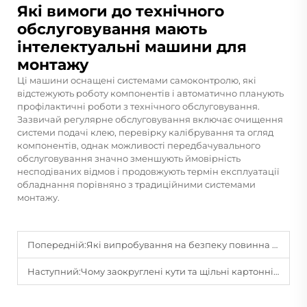
Які вимоги до технічного
обслуговування мають
інтелектуальні машини для
монтажу
Ці машини оснащені системами самоконтролю, які
відстежують роботу компонентів і автоматично планують
профілактичні роботи з технічного обслуговування.
Зазвичай регулярне обслуговування включає очищення
системи подачі клею, перевірку калібрування та огляд
компонентів, однак можливості передбачувального
обслуговування значно зменшують ймовірність
несподіваних відмов і продовжують термін експлуатації
обладнання порівняно з традиційними системами
монтажу.
Попередній:
Які випробування на безпеку повинна пройти фізична структура (наприклад, міцність, обробка кутів) дитячих книжок?
Наступний:
Чому заокруглені кути та щільні картонні сторінки є обов’язковими для безпеки книжок для малюків?