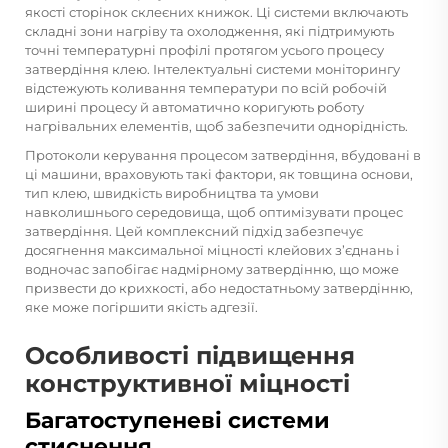
якості сторінок склеєних книжок. Ці системи включають
складні зони нагріву та охолодження, які підтримують
точні температурні профілі протягом усього процесу
затвердіння клею. Інтелектуальні системи моніторингу
відстежують коливання температури по всій робочій
ширині процесу й автоматично коригують роботу
нагрівальних елементів, щоб забезпечити однорідність.
Протоколи керування процесом затвердіння, вбудовані в
ці машини, враховують такі фактори, як товщина основи,
тип клею, швидкість виробництва та умови
навколишнього середовища, щоб оптимізувати процес
затвердіння. Цей комплексний підхід забезпечує
досягнення максимальної міцності клейових з’єднань і
водночас запобігає надмірному затвердінню, що може
призвести до крихкості, або недостатньому затвердінню,
яке може погіршити якість адгезії.
Особливості підвищення
конструктивної міцності
Багатоступеневі системи
стиснення