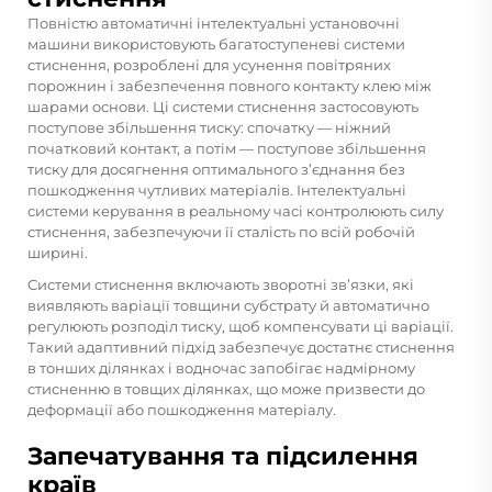
Повністю автоматичні інтелектуальні установочні
машини використовують багатоступеневі системи
стиснення, розроблені для усунення повітряних
порожнин і забезпечення повного контакту клею між
шарами основи. Ці системи стиснення застосовують
поступове збільшення тиску: спочатку — ніжний
початковий контакт, а потім — поступове збільшення
тиску для досягнення оптимального з’єднання без
пошкодження чутливих матеріалів. Інтелектуальні
системи керування в реальному часі контролюють силу
стиснення, забезпечуючи її сталість по всій робочій
ширині.
Системи стиснення включають зворотні зв’язки, які
виявляють варіації товщини субстрату й автоматично
регулюють розподіл тиску, щоб компенсувати ці варіації.
Такий адаптивний підхід забезпечує достатнє стиснення
в тонших ділянках і водночас запобігає надмірному
стисненню в товщих ділянках, що може призвести до
деформації або пошкодження матеріалу.
Запечатування та підсилення
країв