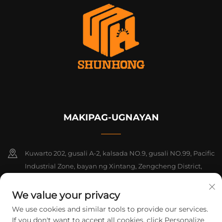
MAKIPAG-UGNAYAN
Kuwarto 202, gusali A-2, kalsada NO.9, gusali NO.99, Pacific
Industrial Zone, bayan ng Xintang, Zengcheng District,
Guangzhou, Guangdong, Tsina
We value your privacy
+86-18925142858
We use cookies and similar tools to provide our services.
If you don't want to accept all cookies, click Personalize
[email protected]