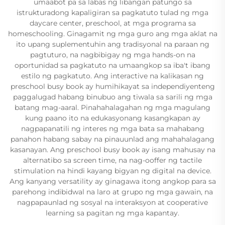
umaabot pa sa labas ng libangan patungo sa
istrukturadong kapaligiran sa pagkatuto tulad ng mga
daycare center, preschool, at mga programa sa
homeschooling. Ginagamit ng mga guro ang mga aklat na
ito upang suplementuhin ang tradisyonal na paraan ng
pagtuturo, na nagbibigay ng mga hands-on na
oportunidad sa pagkatuto na umaangkop sa iba't ibang
estilo ng pagkatuto. Ang interactive na kalikasan ng
preschool busy book ay humihikayat sa independiyenteng
paggalugad habang binubuo ang tiwala sa sarili ng mga
batang mag-aaral. Pinahahalagahan ng mga magulang
kung paano ito na edukasyonang kasangkapan ay
nagpapanatili ng interes ng mga bata sa mahabang
panahon habang sabay na pinauunlad ang mahahalagang
kasanayan. Ang preschool busy book ay isang mahusay na
alternatibo sa screen time, na nag-ooffer ng tactile
stimulation na hindi kayang bigyan ng digital na device.
Ang kanyang versatility ay ginagawa itong angkop para sa
parehong indibidwal na laro at grupo ng mga gawain, na
nagpapaunlad ng sosyal na interaksyon at cooperative
learning sa pagitan ng mga kapantay.