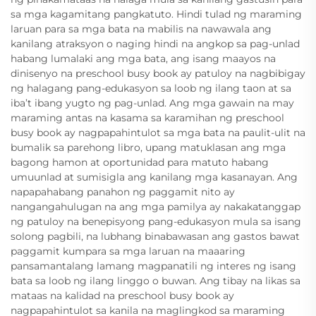
sa mga kagamitang pangkatuto. Hindi tulad ng maraming
laruan para sa mga bata na mabilis na nawawala ang
kanilang atraksyon o naging hindi na angkop sa pag-unlad
habang lumalaki ang mga bata, ang isang maayos na
dinisenyo na preschool busy book ay patuloy na nagbibigay
ng halagang pang-edukasyon sa loob ng ilang taon at sa
iba’t ibang yugto ng pag-unlad. Ang mga gawain na may
maraming antas na kasama sa karamihan ng preschool
busy book ay nagpapahintulot sa mga bata na paulit-ulit na
bumalik sa parehong libro, upang matuklasan ang mga
bagong hamon at oportunidad para matuto habang
umuunlad at sumisigla ang kanilang mga kasanayan. Ang
napapahabang panahon ng paggamit nito ay
nangangahulugan na ang mga pamilya ay nakakatanggap
ng patuloy na benepisyong pang-edukasyon mula sa isang
solong pagbili, na lubhang binabawasan ang gastos bawat
paggamit kumpara sa mga laruan na maaaring
pansamantalang lamang magpanatili ng interes ng isang
bata sa loob ng ilang linggo o buwan. Ang tibay na likas sa
mataas na kalidad na preschool busy book ay
nagpapahintulot sa kanila na maglingkod sa maraming