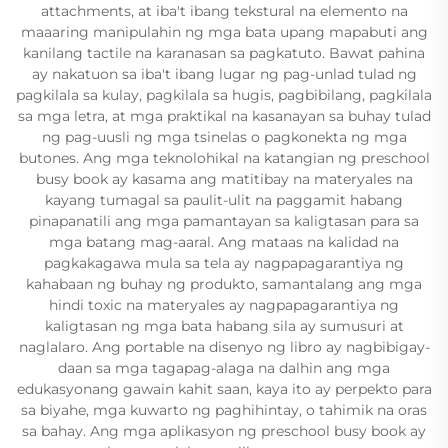
attachments, at iba't ibang tekstural na elemento na
maaaring manipulahin ng mga bata upang mapabuti ang
kanilang tactile na karanasan sa pagkatuto. Bawat pahina
ay nakatuon sa iba't ibang lugar ng pag-unlad tulad ng
pagkilala sa kulay, pagkilala sa hugis, pagbibilang, pagkilala
sa mga letra, at mga praktikal na kasanayan sa buhay tulad
ng pag-uusli ng mga tsinelas o pagkonekta ng mga
butones. Ang mga teknolohikal na katangian ng preschool
busy book ay kasama ang matitibay na materyales na
kayang tumagal sa paulit-ulit na paggamit habang
pinapanatili ang mga pamantayan sa kaligtasan para sa
mga batang mag-aaral. Ang mataas na kalidad na
pagkakagawa mula sa tela ay nagpapagarantiya ng
kahabaan ng buhay ng produkto, samantalang ang mga
hindi toxic na materyales ay nagpapagarantiya ng
kaligtasan ng mga bata habang sila ay sumusuri at
naglalaro. Ang portable na disenyo ng libro ay nagbibigay-
daan sa mga tagapag-alaga na dalhin ang mga
edukasyonang gawain kahit saan, kaya ito ay perpekto para
sa biyahe, mga kuwarto ng paghihintay, o tahimik na oras
sa bahay. Ang mga aplikasyon ng preschool busy book ay