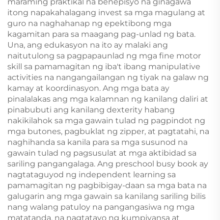
maraming praktikal na benepisyo na ginagawa
na Children Board
itong napakahalagang invest sa mga magulang at
Book
guro na naghahanap ng epektibong mga
kagamitan para sa maagang pag-unlad ng bata.
Una, ang edukasyon na ito ay malaki ang
naitutulong sa pagpapaunlad ng mga fine motor
skill sa pamamagitan ng iba't ibang manipulative
activities na nangangailangan ng tiyak na galaw ng
kamay at koordinasyon. Ang mga bata ay
pinalalakas ang mga kalamnan ng kanilang daliri at
pinabubuti ang kanilang dexterity habang
nakikilahok sa mga gawain tulad ng pagpindot ng
mga butones, pagbuklat ng zipper, at pagtatahi, na
naghihanda sa kanila para sa mga susunod na
gawain tulad ng pagsusulat at mga aktibidad sa
sariling pangangalaga. Ang preschool busy book ay
nagtataguyod ng independent learning sa
pamamagitan ng pagbibigay-daan sa mga bata na
galugarin ang mga gawain sa kanilang sariling bilis
nang walang patuloy na pangangasiwa ng mga
matatanda, na nagtatayo ng kumpiyansa at