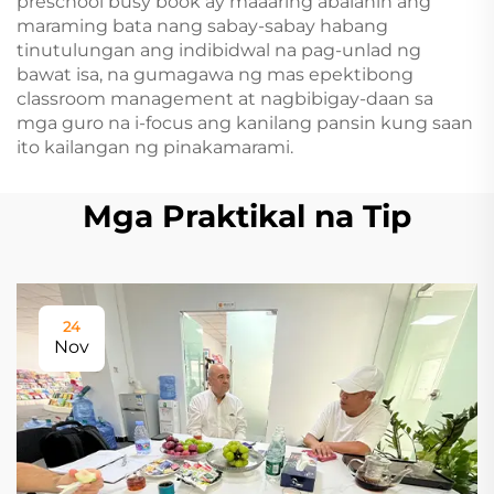
preschool busy book ay maaaring abalahin ang
maraming bata nang sabay-sabay habang
tinutulungan ang indibidwal na pag-unlad ng
bawat isa, na gumagawa ng mas epektibong
classroom management at nagbibigay-daan sa
mga guro na i-focus ang kanilang pansin kung saan
ito kailangan ng pinakamarami.
Mga Praktikal na Tip
24
Nov