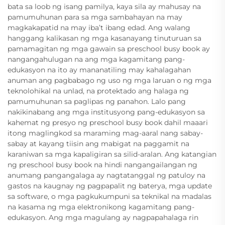
bata sa loob ng isang pamilya, kaya sila ay mahusay na
pamumuhunan para sa mga sambahayan na may
magkakapatid na may iba’t ibang edad. Ang walang
hanggang kalikasan ng mga kasanayang tinuturuan sa
pamamagitan ng mga gawain sa preschool busy book ay
nangangahulugan na ang mga kagamitang pang-
edukasyon na ito ay mananatiling may kahalagahan
anuman ang pagbabago ng uso ng mga laruan o ng mga
teknolohikal na unlad, na protektado ang halaga ng
pamumuhunan sa paglipas ng panahon. Lalo pang
nakikinabang ang mga institusyong pang-edukasyon sa
kahemat ng presyo ng preschool busy book dahil maaari
itong maglingkod sa maraming mag-aaral nang sabay-
sabay at kayang tiisin ang mabigat na paggamit na
karaniwan sa mga kapaligiran sa silid-aralan. Ang katangian
ng preschool busy book na hindi nangangailangan ng
anumang pangangalaga ay nagtatanggal ng patuloy na
gastos na kaugnay ng pagpapalit ng baterya, mga update
sa software, o mga pagkukumpuni sa teknikal na madalas
na kasama ng mga elektronikong kagamitang pang-
edukasyon. Ang mga magulang ay nagpapahalaga rin