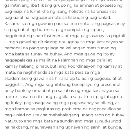
gamitin ang iba't ibang grupo ng kalamnan at proseso ng
pag-iisip, na lumilikha ng isang holistic na karanasan sa
pag-aaral na nagpapromote sa kabuuang pag-unlad.
Kasama sa mga gawain para sa fine motor ang pagsasanay
sa pagbuhol ng butones, pagmanipula ng zipper,
pagpindot ng snap fasteners, at mga pagsasanay sa pagtali
—mga gawaing direktang nauugnay sa mga kasanayan sa
personal na pangangalaga na kailangan matutunan ng
mga bata sa tunay na buhay. Ang mga gawaing ito ay
nagpapalakas sa maliit na kalamnan ng mga daliri at
kamay habang pinabubuti ang koordinasyon ng kamay at
mata, na naghihanda sa mga bata para sa mga
akademikong gawain sa hinaharap tulad ng pagsusulat at
pagguhit. Ang mga kognitibong benepisyo ng preschool
busy book ay umaabot pa sa labas ng mga kasanayan sa
motor: kasama rito ang pagkilala sa pattern, pagtutugma
ng kulay, pagsasagawa ng mga pagsasanay sa bilang, at
mga hamon sa paglutas ng problema na nagpapakilos sa
pag-unlad ng utak sa mahahalagang unang taon ng buhay.
Natututo ang mga bata na sundin ang mga sunud-sunod
na hakbang, maunawaan ang ugnayan ng sanhi at bunga,