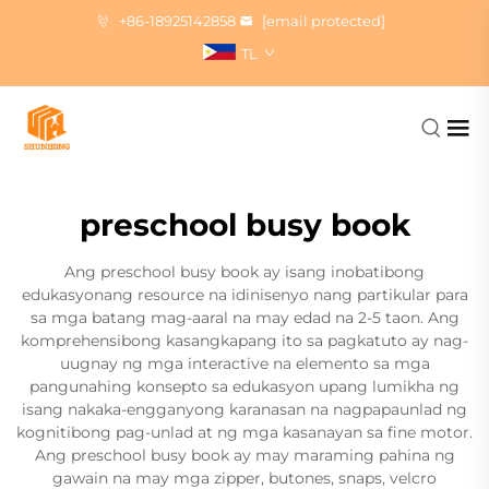
+86-18925142858
[email protected]
TL
preschool busy book
Ang preschool busy book ay isang inobatibong
edukasyonang resource na idinisenyo nang partikular para
sa mga batang mag-aaral na may edad na 2-5 taon. Ang
komprehensibong kasangkapang ito sa pagkatuto ay nag-
uugnay ng mga interactive na elemento sa mga
pangunahing konsepto sa edukasyon upang lumikha ng
isang nakaka-engganyong karanasan na nagpapaunlad ng
kognitibong pag-unlad at ng mga kasanayan sa fine motor.
Ang preschool busy book ay may maraming pahina ng
gawain na may mga zipper, butones, snaps, velcro