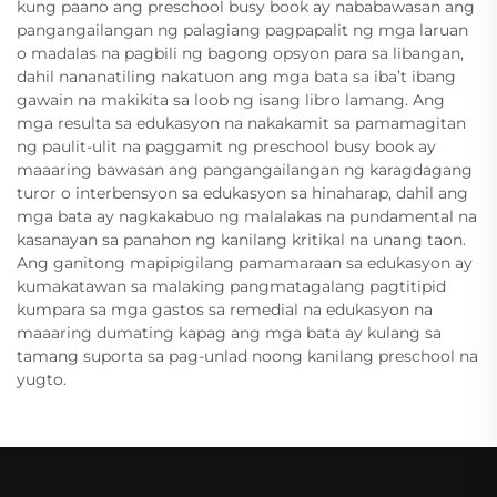
kung paano ang preschool busy book ay nababawasan ang
pangangailangan ng palagiang pagpapalit ng mga laruan
o madalas na pagbili ng bagong opsyon para sa libangan,
dahil nananatiling nakatuon ang mga bata sa iba’t ibang
gawain na makikita sa loob ng isang libro lamang. Ang
mga resulta sa edukasyon na nakakamit sa pamamagitan
ng paulit-ulit na paggamit ng preschool busy book ay
maaaring bawasan ang pangangailangan ng karagdagang
turor o interbensyon sa edukasyon sa hinaharap, dahil ang
mga bata ay nagkakabuo ng malalakas na pundamental na
kasanayan sa panahon ng kanilang kritikal na unang taon.
Ang ganitong mapipigilang pamamaraan sa edukasyon ay
kumakatawan sa malaking pangmatagalang pagtitipid
kumpara sa mga gastos sa remedial na edukasyon na
maaaring dumating kapag ang mga bata ay kulang sa
tamang suporta sa pag-unlad noong kanilang preschool na
yugto.