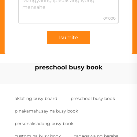
0/1000
Isumite
preschool busy book
aklat ng busy board
preschool busy book
pinakamahusay na busy book
personalisadong busy book
custom na busy book
tagagawa ng baraha