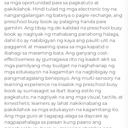
sa mga oportunidad para sa pagkatuto at
pakikilahok. Hindi tulad ng mga electronic toy na
nangangailangan ng baterya o pagre-recharge, ang
preschool busy book ay palaging handa para
gamitin. Ang tibay ng de-kalidad na preschool busy
book ay nagtiyak ng mahabang panahong halaga,
dahil ito ay nabibigyan ng kaya ang paulit-ulit na
paggamit at maaaring ipasa sa mga kapatid o
ibahagi sa maraming bata. Ang ganyang cost-
effectiveness ay gumagawa rito ng kaakit-akit sa
mga pamilyang may budget na naghahanap ng
mga edukasyon na kagamitan na nagbibigay ng
pangmatagalang benepisyo. Ang multi-sensory na
learning experience na inaalok ng preschool busy
book ay sumasagot sa iba't ibang estilo ng
pagkatuto, na nagtiyak na ang mga visual, tactile, at
kinesthetic learners ay lahat nakikinabang sa
pakikilahok sa mga edukasyon na kagamitang ito.
Ang mga guro at tagapag-alaga sa daycare ay
nagpapahalaga sa paraan kung paano ang