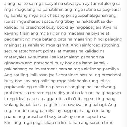
alang na ito sa mga sosyal na sitwasyon ay tumutulong sa
mga magulang na panatilihin ang mga rutina sa pag-aaral
ng kanilang mga anak habang pinagpapahalagahan ang
iba sa mga shared space. Ang tibay na nakabuilt sa de-
kalidad na preschool busy books ay nagpapagarantiya na
kayang tiisin ang mga rigor ng madalas na biyahe at
paggamit ng mga batang bata na maaaring hindi palaging
maingat sa kanilang mga gamit. Ang reinforced stitching,
secure attachment points, at mataas na kalidad na
materyales ay sumasali sa katagalang panahon na
ginagawa ang preschool busy book na isang kapaki-
pakinabang na investment para sa mga aktibong pamilya.
Ang sariling kalikasan (self-contained nature) ng preschool
busy book ay nag-aalis ng mga alalahanin tungkol sa
pagkawala ng maliit na piraso o sangkap na karaniwang
problema sa maraming tradisyonal na laruan, na ginagawa
itong ideal para sa paggamit sa iba’t ibang setting nang
walang kabalaka sa paglilinis o nawawalang bahagi. Ang
mga modernong pamilya ay nagpapahalaga rin kung
paano ang preschool busy book ay sumusuporta sa
kanilang mga pagsisikap na limitahan ang screen time