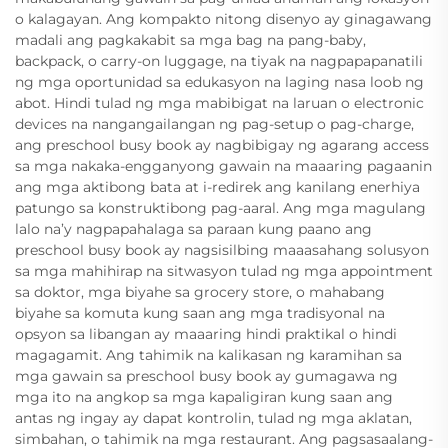
o kalagayan. Ang kompakto nitong disenyo ay ginagawang
madali ang pagkakabit sa mga bag na pang-baby,
backpack, o carry-on luggage, na tiyak na nagpapapanatili
ng mga oportunidad sa edukasyon na laging nasa loob ng
abot. Hindi tulad ng mga mabibigat na laruan o electronic
devices na nangangailangan ng pag-setup o pag-charge,
ang preschool busy book ay nagbibigay ng agarang access
sa mga nakaka-engganyong gawain na maaaring pagaanin
ang mga aktibong bata at i-redirek ang kanilang enerhiya
patungo sa konstruktibong pag-aaral. Ang mga magulang
lalo na’y nagpapahalaga sa paraan kung paano ang
preschool busy book ay nagsisilbing maaasahang solusyon
sa mga mahihirap na sitwasyon tulad ng mga appointment
sa doktor, mga biyahe sa grocery store, o mahabang
biyahe sa komuta kung saan ang mga tradisyonal na
opsyon sa libangan ay maaaring hindi praktikal o hindi
magagamit. Ang tahimik na kalikasan ng karamihan sa
mga gawain sa preschool busy book ay gumagawa ng
mga ito na angkop sa mga kapaligiran kung saan ang
antas ng ingay ay dapat kontrolin, tulad ng mga aklatan,
simbahan, o tahimik na mga restaurant. Ang pagsasaalang-