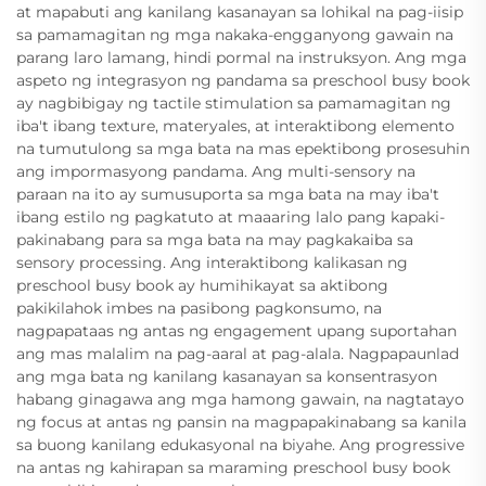
at mapabuti ang kanilang kasanayan sa lohikal na pag-iisip
sa pamamagitan ng mga nakaka-engganyong gawain na
parang laro lamang, hindi pormal na instruksyon. Ang mga
aspeto ng integrasyon ng pandama sa preschool busy book
ay nagbibigay ng tactile stimulation sa pamamagitan ng
iba't ibang texture, materyales, at interaktibong elemento
na tumutulong sa mga bata na mas epektibong prosesuhin
ang impormasyong pandama. Ang multi-sensory na
paraan na ito ay sumusuporta sa mga bata na may iba't
ibang estilo ng pagkatuto at maaaring lalo pang kapaki-
pakinabang para sa mga bata na may pagkakaiba sa
sensory processing. Ang interaktibong kalikasan ng
preschool busy book ay humihikayat sa aktibong
pakikilahok imbes na pasibong pagkonsumo, na
nagpapataas ng antas ng engagement upang suportahan
ang mas malalim na pag-aaral at pag-alala. Nagpapaunlad
ang mga bata ng kanilang kasanayan sa konsentrasyon
habang ginagawa ang mga hamong gawain, na nagtatayo
ng focus at antas ng pansin na magpapakinabang sa kanila
sa buong kanilang edukasyonal na biyahe. Ang progressive
na antas ng kahirapan sa maraming preschool busy book