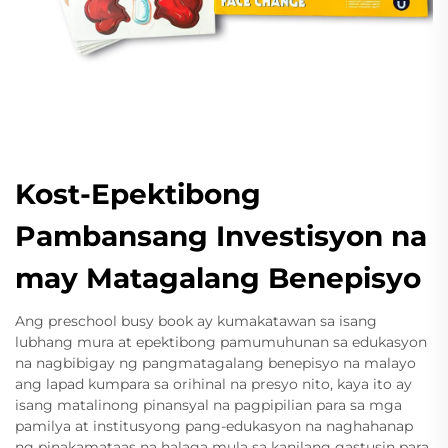
Kost-Epektibong
Pambansang Investisyon na
may Matagalang Benepisyo
Ang preschool busy book ay kumakatawan sa isang
lubhang mura at epektibong pamumuhunan sa edukasyon
na nagbibigay ng pangmatagalang benepisyo na malayo
ang lapad kumpara sa orihinal na presyo nito, kaya ito ay
isang matalinong pinansyal na pagpipilian para sa mga
pamilya at institusyong pang-edukasyon na naghahanap
ng pinakamataas na halaga mula sa kanilang gastusin para