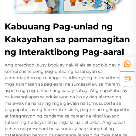
Kabuuang Pag-unlad ng
Kakayahan sa pamamagitan
ng Interaktibong Pag-aaral
Ang preschool busy book ay nakikilala sa pagbibigay ng
komprehensibong pag-unlad ng kasanayan sa
pamamagitan ng maingat na idisenyong interaktibong
mga karanasan sa pag-aaral na sumasaklaw sa maraming
aspeto ng pag-unlad nang sabay-sabay. Ang napakahusay
na kasangkapan sa edukasyon na ito ay naglalaman ng
malawak na hanay ng mga gawain na sumusuporta sa
pagpapahusay ng fine motor skills, pag-unlad ng kognitibo,
at integrasyon ng pandama sa paraan na hindi kayang
tularan ng tradisyonal na mga laruan at aklat. Ang bawat
pahina ng preschool busy book ay nagtatanghal ng
natatanging hamon na nangangailangan ng mga bata na