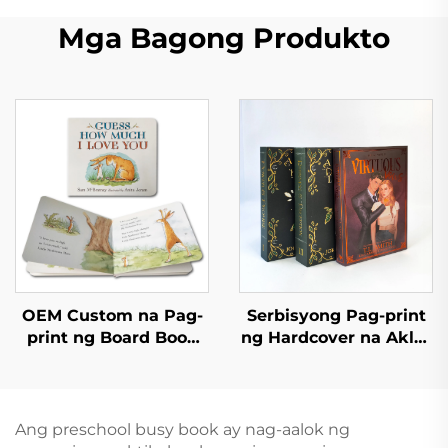
Mga Bagong Produkto
OEM Custom na Pag-
Serbisyong Pag-print
print ng Board Book
ng Hardcover na Aklat
Maganda at
na May Kulay, Nobela
Edukatibong Mga
na Pasadya na May
Aklat ng Kwento para
Pininturahan ang mga
sa mga Bata na May
Gilid
Ang preschool busy book ay nag-aalok ng
Interactive na English