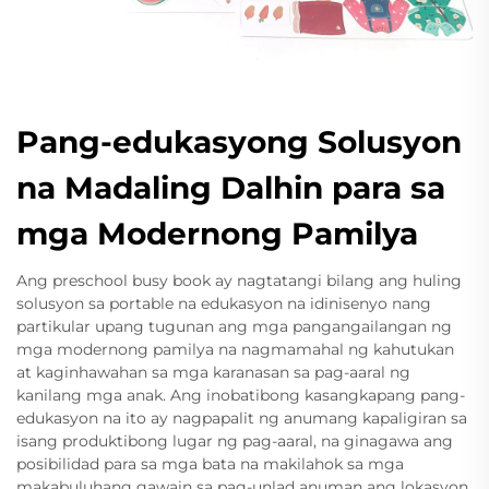
Pang-edukasyong Solusyon
na Madaling Dalhin para sa
mga Modernong Pamilya
Ang preschool busy book ay nagtatangi bilang ang huling
solusyon sa portable na edukasyon na idinisenyo nang
partikular upang tugunan ang mga pangangailangan ng
mga modernong pamilya na nagmamahal ng kahutukan
at kaginhawahan sa mga karanasan sa pag-aaral ng
kanilang mga anak. Ang inobatibong kasangkapang pang-
edukasyon na ito ay nagpapalit ng anumang kapaligiran sa
isang produktibong lugar ng pag-aaral, na ginagawa ang
posibilidad para sa mga bata na makilahok sa mga
makabuluhang gawain sa pag-unlad anuman ang lokasyon