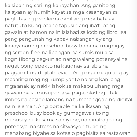
kaisipan ng sariling kakayahan. Ang ganitong
kalayaan ay humihikayat sa mga kasanayan sa
paglutas ng problema dahil ang mga bata ay
natututo kung paano tapusin ang iba't ibang
gawain at hamon na inilalahad sa loob ng libro. Isa
pang pangunahing kapakinabangan ay ang
kakayanan ng preschool busy book na magbigay
ng screen-free na libangan na sumisimula sa
kognitibong pag-unlad nang walang potensyal na
negatibong epekto na kaugnay sa labis na
paggamit ng digital device. Ang mga magulang ay
maaaring maging kumpiyante na ang kanilang
mga anak ay nakikilahok sa makabuluhang mga
gawain na sumusuporta sa pag-unlad ng utak
imbes na pasibo lamang na tumatanggap ng digital
na nilalaman. Ang portable na kalikasan ng
preschool busy book ay gumagawa rito ng
mahusay na kasama sa biyahe, na binabago ang
potensyal na stress na sitwasyon tulad ng
mahabang biyahe sa kotse o pagbisita sa restawran