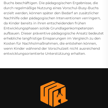
Buchs beschäftigen. Die pädagogischen Ergebnisse, die
durch regelmäßige Nutzung eines Vorschul-Busy-Buchs
erzielt werden, können später den Bedarf an zusätzlicher
Nachhilfe oder pädagogischen Interventionen verringern,
da Kinder bereits in ihren entscheidenden frühen
Entwicklungsphasen solide Grundlagenkompetenzen
aufbauen. Dieser präventive pädagogische Ansatz bedeutet
erhebliche langfristige Einsparungen im Vergleich zu den
Kosten für Nachholmaßnahmen, die entstehen können,
wenn Kinder während der Vorschulzeit nicht ausreichend
entwicklungsorientierte Unterstützung erhalten.