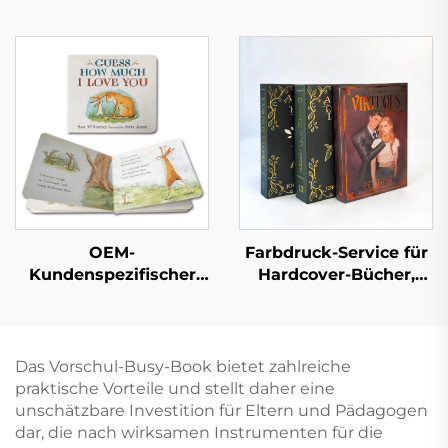
OEM-
Farbdruck-Service für
Kundenspezifischer
Hardcover-Bücher,
Pappbilderbuch-Druck
Hardcover-Roman,
Gute und
individueller Druck
pädagogische Kinder-
mit lackierten Kanten
Geschichtenbücher
Das Vorschul-Busy-Book bietet zahlreiche
Englische interaktive
praktische Vorteile und stellt daher eine
Kinder-
unschätzbare Investition für Eltern und Pädagogen
Pappbilderbücher-
dar, die nach wirksamen Instrumenten für die