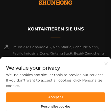
KONTAKTIEREN SIE UNS
Raum 202, Gebäude A-2, Nr. 9 Straße, Gebäude Nr. 99,
Pacific Industrial Zone, Xintang Stadt, Bezirk Zengcheng,
Guangzhou, Guangdong, China
We value your privacy
+86-18925142858
We use cookies and similar tools to provide our services.
If you don't want to accept all cookies, click Personalize
[email protected]
cookies.
Accept all
Urheberrecht © 2026 Guangzhou Shunhong Printing Co., Ltd. Alle
Rechte vorbehalten.
Datenschutzrichtlinie
Personalize cookies