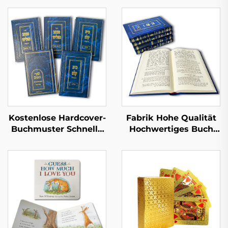
Kostenlose Hardcover-
Fabrik Hohe Qualität
Buchmuster Schnelle
Hochwertiges Buch
Lieferzeit Großserien-
mit Lederprägung
Buchdruck
Vollflächige
Kundenspezifischer
Goldfolienprägung
Hardcover-Buch-Set-
Hardcover-Buchdruck
Druck