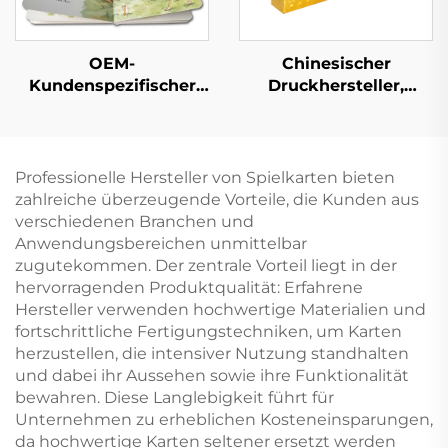
OEM-
Chinesischer
Kundenspezifischer
Druckhersteller,
Pappbilderbuch-Druck
Vorder- und Rückseite
Gute und
beidseitig bedruckte
pädagogische Kinder-
Pokerspielkarte
Geschichtenbücher
Professionelle Hersteller von Spielkarten bieten
Englische interaktive
zahlreiche überzeugende Vorteile, die Kunden aus
Kinder-
verschiedenen Branchen und
Pappbilderbücher-
Anwendungsbereichen unmittelbar
Druck
zugutekommen. Der zentrale Vorteil liegt in der
hervorragenden Produktqualität: Erfahrene
Hersteller verwenden hochwertige Materialien und
fortschrittliche Fertigungstechniken, um Karten
herzustellen, die intensiver Nutzung standhalten
und dabei ihr Aussehen sowie ihre Funktionalität
bewahren. Diese Langlebigkeit führt für
Unternehmen zu erheblichen Kosteneinsparungen,
da hochwertige Karten seltener ersetzt werden