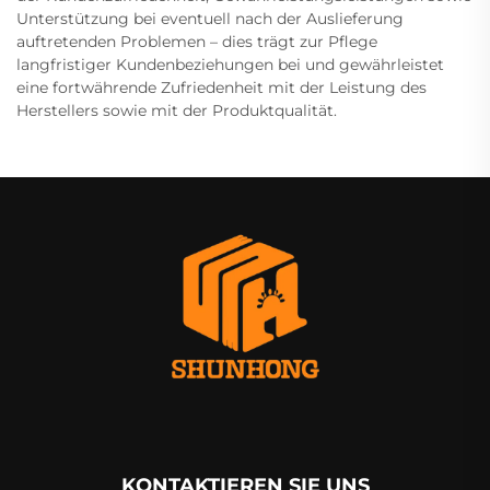
Unterstützung bei eventuell nach der Auslieferung
auftretenden Problemen – dies trägt zur Pflege
langfristiger Kundenbeziehungen bei und gewährleistet
eine fortwährende Zufriedenheit mit der Leistung des
Herstellers sowie mit der Produktqualität.
KONTAKTIEREN SIE UNS