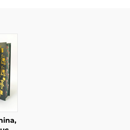
hina,
ruck