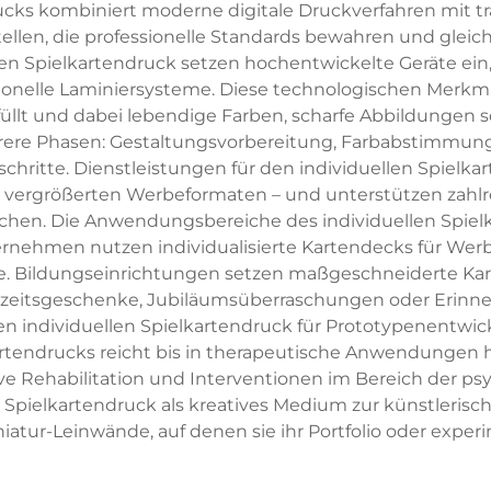
rucks kombiniert moderne digitale Druckverfahren mit tr
llen, die professionelle Standards bewahren und gleichz
en Spielkartendruck setzen hochentwickelte Geräte ein,
onelle Laminiersysteme. Diese technologischen Merkmale
üllt und dabei lebendige Farben, scharfe Abbildungen 
ere Phasen: Gestaltungsvorbereitung, Farbabstimmung
hritte. Dienstleistungen für den individuellen Spielk
zu vergrößerten Werbeformaten – und unterstützen zahl
ächen. Die Anwendungsbereiche des individuellen Spielk
nehmen nutzen individualisierte Kartendecks für We
Bildungseinrichtungen setzen maßgeschneiderte Karte
chzeitsgeschenke, Jubiläumsüberraschungen oder Erin
n individuellen Spielkartendruck für Prototypenentwic
lkartendrucks reicht bis in therapeutische Anwendungen 
tive Rehabilitation und Interventionen im Bereich der 
 Spielkartendruck als kreatives Medium zur künstleri
niatur-Leinwände, auf denen sie ihr Portfolio oder exper