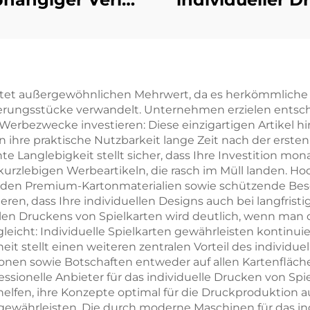
uckservice für
hochwertige
romantische
Hardcover-Büc
letristik-Romane
mit lackiert
it lackierten
Kanten,
ietet außergewöhnlichen Mehrwert, da es herkömmliche 
rungsstücke verwandelt. Unternehmen erzielen entsch
ten Hardcover-
umweltfreundli
 Werbezwecke investieren: Diese einzigartigen Artikel h
Buch mit
Druck mit
hre praktische Nutzbarkeit lange Zeit nach der ersten V
te Langlebigkeit stellt sicher, dass Ihre Investition mon
hutzumschlag
Schutzumsch
kurzlebigen Werbeartikeln, die rasch im Müll landen. Ho
enden Premium-Kartonmaterialien sowie schützende Bes
ren, dass Ihre individuellen Designs auch bei langfrist
llen Druckens von Spielkarten wird deutlich, wenn man
icht: Individuelle Spielkarten gewährleisten kontinui
it stellt einen weiteren zentralen Vorteil des individu
ationen sowie Botschaften entweder auf allen Kartenflä
fessionelle Anbieter für das individuelle Drucken von S
fen, ihre Konzepte optimal für die Druckproduktion aus
 gewährleisten. Die durch moderne Maschinen für das in