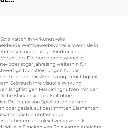
r
her
en
Spielkarten in wirkungsvolle
eidende Wettbewerbsvorteile, wenn sie in
cher
interlassen nachhaltige Eindrücke bei
erteilung. Die durch professionelles
ate- oder sogar jahrelang weiterhin für
lag
chwertige Dienstleistungen für das
chichtungen, die Abnutzung, Feuchtigkeit
igem Gebrauch ihre visuelle Wirkung
 den langfristigen Marketingnutzen mit den
erliche Markensichtbarkeit ohne
ellen Druckens von Spielkarten dar und
chen oder gezielt auf bestimmten Elementen
pielkarten bieten umfassende
zuarbeiten und gleichzeitig visuelle
dividuelle Drucken von Spielkarten erreichte