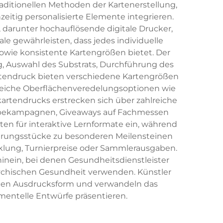
aditionellen Methoden der Kartenerstellung,
eitig personalisierte Elemente integrieren.
 darunter hochauflösende digitale Drucker,
 gewährleisten, dass jedes individuelle
sowie konsistente Kartengrößen bietet. Der
, Auswahl des Substrats, Durchführung des
artendruck bieten verschiedene Kartengrößen
reiche Oberflächenveredelungsoptionen wie
artendrucks erstrecken sich über zahlreiche
rbekampagnen, Giveaways auf Fachmessen
n für interaktive Lernformate ein, während
nerungsstücke zu besonderen Meilensteinen
klung, Turnierpreise oder Sammlerausgaben.
hinein, bei denen Gesundheitsdienstleister
psychischen Gesundheit verwenden. Künstler
schen Ausdrucksform und verwandeln das
imentelle Entwürfe präsentieren.