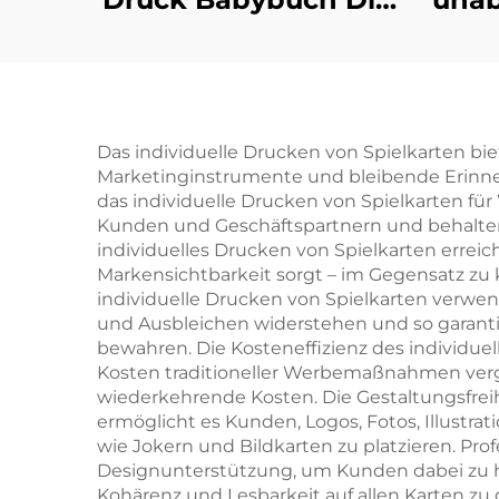
ersten 100 Tiere
Dr
Wörter Lern-
Pappbilderbuch mit
Bel
Hartdeckel
m
Das individuelle Drucken von Spielkarten b
Marketinginstrumente und bleibende Erinne
Kan
das individuelle Drucken von Spielkarten für
Kunden und Geschäftspartnern und behalten i
individuelles Drucken von Spielkarten erreich
Sc
Markensichtbarkeit sorgt – im Gegensatz zu 
individuelle Drucken von Spielkarten verw
und Ausbleichen widerstehen und so garantie
bewahren. Die Kosteneffizienz des individue
Kosten traditioneller Werbemaßnahmen vergle
wiederkehrende Kosten. Die Gestaltungsfreihe
ermöglicht es Kunden, Logos, Fotos, Illustr
wie Jokern und Bildkarten zu platzieren. Pro
Designunterstützung, um Kunden dabei zu hel
Kohärenz und Lesbarkeit auf allen Karten zu