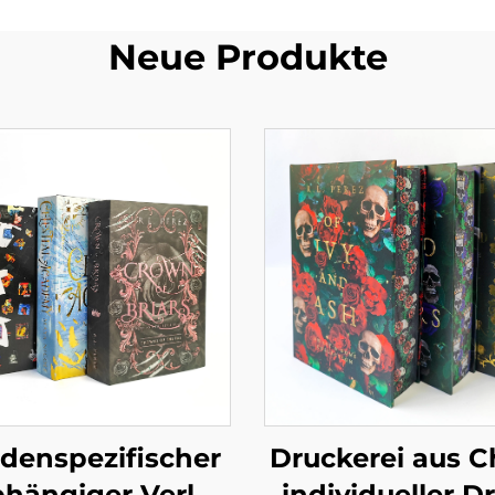
Neue Produkte
denspezifischer
Druckerei aus C
hängiger Verlag
individueller D