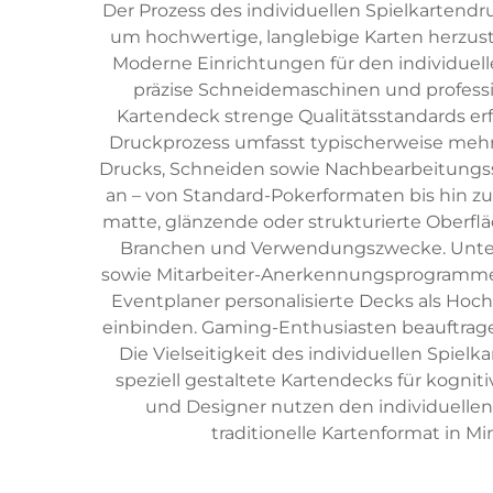
Der Prozess des individuellen Spielkartend
um hochwertige, langlebige Karten herzuste
Moderne Einrichtungen für den individuell
präzise Schneidemaschinen und professi
Kartendeck strenge Qualitätsstandards erf
Druckprozess umfasst typischerweise mehr
Drucks, Schneiden sowie Nachbearbeitungssc
an – von Standard-Pokerformaten bis hin 
matte, glänzende oder strukturierte Oberfl
Branchen und Verwendungszwecke. Unter
sowie Mitarbeiter-Anerkennungsprogramme. 
Eventplaner personalisierte Decks als Ho
einbinden. Gaming-Enthusiasten beauftrage
Die Vielseitigkeit des individuellen Spie
speziell gestaltete Kartendecks für kogni
und Designer nutzen den individuellen
traditionelle Kartenformat in Mi