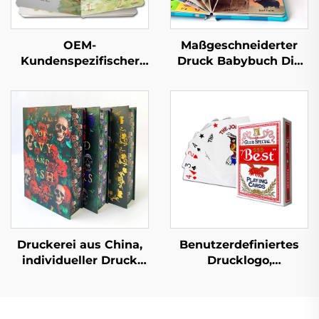
OEM-
Maßgeschneiderter
Kundenspezifischer
Druck Babybuch Die
Pappbilderbuch-Druck
ersten 100 Tiere
Gute und
Wörter Lern-
pädagogische Kinder-
Pappbilderbuch mit
Geschichtenbücher
Hartdeckel
Englische interaktive
Kinder-
Pappbilderbücher-
Druck
Druckerei aus China,
Benutzerdefiniertes
individueller Druck
Drucklogo,
hochwertiger
Musterpapier,
Hardcover-Bücher mit
Kartenspiel,
lackierten Kanten,
Unterhaltung,