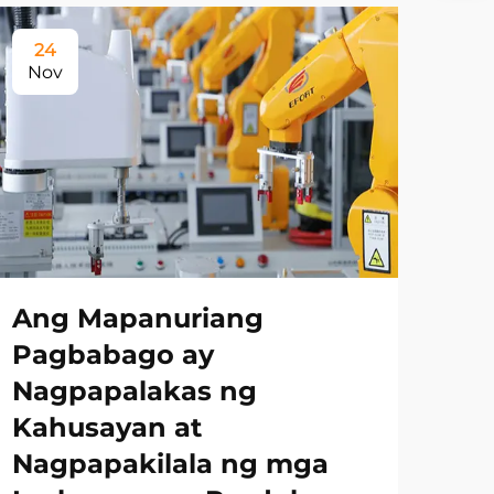
24
Nov
Ang Mapanuriang
Pagbabago ay
Nagpapalakas ng
Kahusayan at
Nagpapakilala ng mga