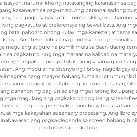
alisasyon, na lumilikha ng natatanging karanasan sa pa
ang kasanayan sa pag-unlad. Ang personalisadong bus
ity, mga pagsasanay sa fine motor skills, mga hamon s
tilo ng pagkatuto at preferensya ng bawat bata. Ang 
g bata, paborito nitong kulay, mga karakter, at tema 
 sa kanya. Ang teknolohikal na pundasyon ng personalis
ga magulang at guro na pumili mula sa daan-daang temp
in sa pagkatuto. Ang mga mataas na kalidad na materyale
lemento ay tumpak na pinuputol at pinagsasama gamit an
asan. Ang modular na disenyo ng libro ay nagbibigay-d
integrate nang maayos habang lumalaki at umuunlad a
 maraming kapaligiran kabilang ang mga tahanan, silid-a
ang panahon ng pag-unlad ang mga librong ito upang 
g mga magulang ang pagkakaroon ng isang screen-free
therapist ang mga personalisadong busy book sa kani
ion, at mga kakayahan sa sensory processing. Ang libro
 binabawasan ang pagka-depende sa screen habang hinih
pagtuklas sa pagkatuto.