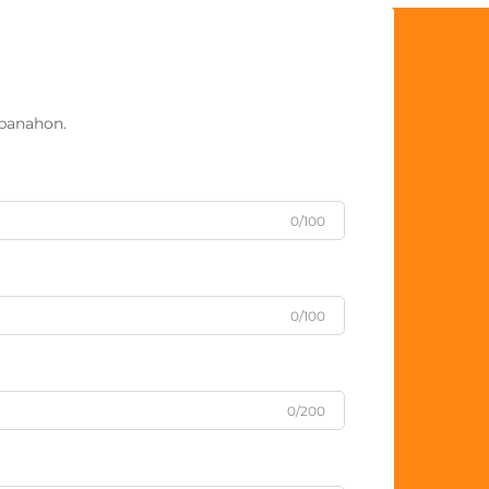
panahon.
0/100
0/100
0/200