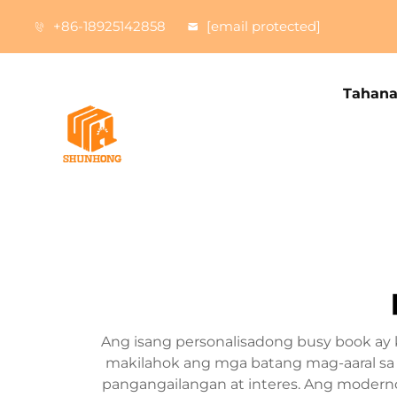
+86-18925142858
[email protected]
Tahan
Ang isang personalisadong busy book ay
makilahok ang mga batang mag-aaral sa 
pangangailangan at interes. Ang moderno