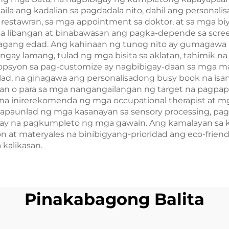
aila ang kadalian sa pagdadala nito, dahil ang persona
a restawran, sa mga appointment sa doktor, at sa mga bi
sa libangan at binabawasan ang pagka-depende sa scr
agang edad. Ang kahinaan ng tunog nito ay gumagawa 
gay lamang, tulad ng mga bisita sa aklatan, tahimik na 
opsyon sa pag-customize ay nagbibigay-daan sa mga m
nlad, na ginagawa ang personalisadong busy book na is
n o para sa mga nangangailangan ng target na pagpap
s na inirerekomenda ng mga occupational therapist at 
apaunlad ng mga kasanayan sa sensory processing, pag
 na pagkumpleto ng mga gawain. Ang kamalayan sa ka
n at materyales na binibigyang-prioridad ang eco-friend
kalikasan.
Pinakabagong Balita