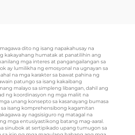
umagawa dito ng isang napakahusay na
ng kakayahang humatak at panatilihin ang
anilang mga interes at pangangailangan sa
ook ay lumilikha ng emosyonal na ugnayan sa
ahal na mga karakter sa bawat pahina ng
gawain patungo sa isang kakaibang
ang malayo sa simpleng libangan, dahil ang
d ng koordinasyon ng mga maliit na
 at mga unang konsepto sa kasanayang bumasa
st sa isang komprehensibong kagamitan
kakagawa ay nagsisiguro ng matagal na
 ng mga entusiyastikong batang mag-aaral.
 na sinubok at sertipikado upang tumugon sa
n sa isip ng mga magulang habang ang mga