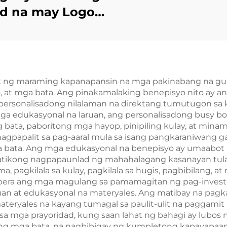
d na may Logo,
enyo, at Laro ng
er na may Kahon
ok ng maraming kapanapansin na mga pakinabang na g
, at mga bata. Ang pinakamalaking benepisyo nito ay a
ersonalisadong nilalaman na direktang tumutugon sa k
ga edukasyonal na laruan, ang personalisadong busy b
ta, paboritong mga hayop, pinipiling kulay, at minam
nagpapalit sa pag-aaral mula sa isang pangkaraniwang 
 bata. Ang mga edukasyonal na benepisyo ay umaabot n
atikong nagpapaunlad ng mahahalagang kasanayan tula
, pagkilala sa kulay, pagkilala sa hugis, pagbibilang,
 at pera ang mga magulang sa pamamagitan ng pag-inve
uan at edukasyonal na materyales. Ang matibay na pag
ateryales na kayang tumagal sa paulit-ulit na paggamit
sa mga prayoridad, kung saan lahat ng bahagi ay lubos
 ng mga bata, na nagbibigay ng kumpletong kapayapaa