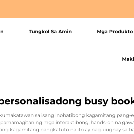
an
Tungkol Sa Amin
Mga Produkto
Maki
personalisadong busy boo
 kumakatawan sa isang inobatibong kagamitang pang-e
pamamagitan ng mga interaktibong, hands-on na gawai
ng kagamitang pangkatuto na ito ay nag-uugnay sa tra