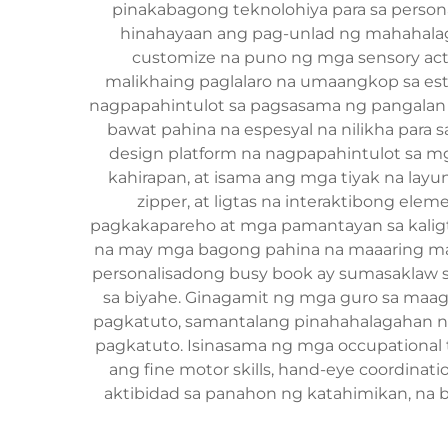
pinakabagong teknolohiya para sa person
hinahayaan ang pag-unlad ng mahahalag
customize na puno ng mga sensory activ
malikhaing paglalaro na umaangkop sa es
nagpapahintulot sa pagsasama ng pangalan n
bawat pahina na espesyal na nilikha para
design platform na nagpapahintulot sa m
kahirapan, at isama ang mga tiyak na layun
zipper, at ligtas na interaktibong e
pagkakapareho at mga pamantayan sa kaligt
na may mga bagong pahina na maaaring ma-
personalisadong busy book ay sumasaklaw sa
sa biyahe. Ginagamit ng mga guro sa maag
pagkatuto, samantalang pinahahalagahan n
pagkatuto. Isinasama ng mga occupational 
ang fine motor skills, hand-eye coordinat
aktibidad sa panahon ng katahimikan, na