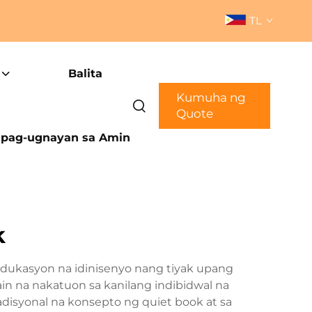
TL
Balita
Kumuha ng
Quote
pag-ugnayan sa Amin
k
dukasyon na idinisenyo nang tiyak upang
n na nakatuon sa kanilang indibidwal na
disyonal na konsepto ng quiet book at sa