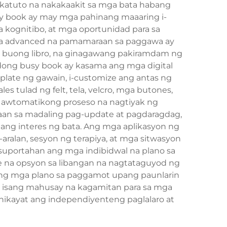
gkatuto na nakakaakit sa mga bata habang
y book ay may mga pahinang maaaring i-
a kognitibo, at mga oportunidad para sa
mga advanced na pamamaraan sa paggawa ay
sa buong libro, na ginagawang pakiramdam ng
adong busy book ay kasama ang mga digital
late ng gawain, i-customize ang antas ng
s tulad ng felt, tela, velcro, mga butones,
g awtomatikong proseso na nagtiyak ng
aan sa madaling pag-update at pagdaragdag,
ng interes ng bata. Ang mga aplikasyon ng
ralan, sesyon ng terapiya, at mga sitwasyon
suportahan ang mga indibidwal na plano sa
 na opsyon sa libangan na nagtataguyod ng
lang mga plano sa paggamot upang paunlarin
 ay isang mahusay na kagamitan para sa mga
ikayat ang independiyenteng paglalaro at