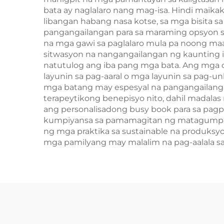
bata ay naglalaro nang mag-isa. Hindi maikak
libangan habang nasa kotse, sa mga bisita s
pangangailangan para sa maraming opsyon 
na mga gawi sa paglalaro mula pa noong ma
sitwasyon na nangangailangan ng kaunting in
natutulog ang iba pang mga bata. Ang mga 
layunin sa pag-aaral o mga layunin sa pag-u
mga batang may espesyal na pangangailanga
terapeytikong benepisyo nito, dahil madala
ang personalisadong busy book para sa pagp
kumpiyansa sa pamamagitan ng matagumpay
ng mga praktika sa sustainable na produksyo
mga pamilyang may malalim na pag-aalala sa 