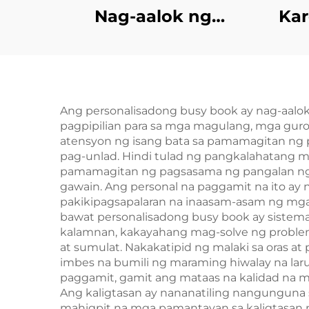
Nag-aalok ng
Kar
Pasadyang Pag-print
Dis
ng Mataas na
Pok
Kalidad na
Hardcover na Aklat
Ang personalisadong busy book ay nag-aal
pagpipilian para sa mga magulang, mga guro
na May Pininturahan
atensyon ng isang bata sa pamamagitan ng p
ang mga Gilid, Eco-
pag-unlad. Hindi tulad ng pangkalahatang m
pamamagitan ng pagsasama ng pangalan ng ba
Friendly, Kasama
gawain. Ang personal na paggamit na ito ay 
ang Dust Jacket
pakikipagsapalaran na inaasam-asam ng mga
bawat personalisadong busy book ay sistem
kalamnan, kakayahang mag-solve ng problema
at sumulat. Nakakatipid ng malaki sa oras
imbes na bumili ng maraming hiwalay na lar
paggamit, gamit ang mataas na kalidad na m
Ang kaligtasan ay nananatiling nangunguna 
mahigpit na mga pamantayan sa kaligtasan