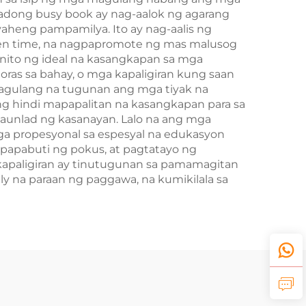
lisadong busy book ay nag-aalok ng agarang
yaheng pampamilya. Ito ay nag-aalis ng
een time, na nagpapromote ng mas malusog
nito ng ideal na kasangkapan sa mga
oras sa bahay, o mga kapaligiran kung saan
agulang na tugunan ang mga tiyak na
ang hindi mapapalitan na kasangkapan para sa
aunlad ng kasanayan. Lalo na ang mga
mga propesyonal sa espesyal na edukasyon
papabuti ng pokus, at pagtatayo ng
paligiran ay tinutugunan sa pamamagitan
ly na paraan ng paggawa, na kumikilala sa