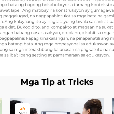
ga bata ng bagong bokabularyo sa tamang konteksto at
 bawat lapel. Ang matibay na konstruksyon ay gumagaw
g paggalugad, na nagpapahintulot sa mga bata na gami
. Ang kalayaang ito ay nagtatayo ng tiwala sa sarili at 
 aklat. Bukod dito, ang kompakto at magaan na sukat n
bangan habang nasa sasakyan, eroplano, o kahit sa mga r
 pagpapalinis kapag kinakailangan, na pinapanatili ang
ga batang bata. Ang mga propesyonal sa edukasyon ay
long sa mga interaktibong karanasan sa pagkatuto na su
ra sa iba’t ibang setting at pamamaraan sa edukasyon.
Mga Tip at Tricks
24
Nov