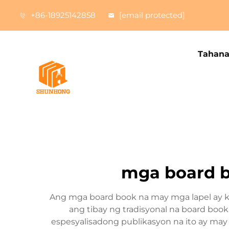
+86-18925142858
[email protected]
Tahan
mga board b
Ang mga board book na may mga lapel ay k
ang tibay ng tradisyonal na board boo
espesyalisadong publikasyon na ito ay may