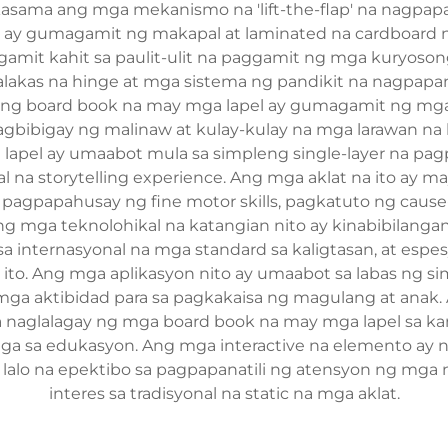
kasama ang mga mekanismo na 'lift-the-flap' na nagpapa
ito ay gumagamit ng makapal at laminated na cardboard 
it kahit sa paulit-ulit na paggamit ng mga kuryoson
lakas na hinge at mga sistema ng pandikit na nagpapa
ng board book na may mga lapel ay gumagamit ng mga a
a nagbibigay ng malinaw at kulay-kulay na mga larawan 
apel ay umaabot mula sa simpleng single-layer na pag
ial na storytelling experience. Ang mga aklat na ito a
pagpapahusay ng fine motor skills, pagkatuto ng cause-
g mga teknolohikal na katangian nito ay kinabibilangan
sa internasyonal na mga standard sa kaligtasan, at esp
o. Ang mga aplikasyon nito ay umaabot sa labas ng si
 mga aktibidad para sa pagkakaisa ng magulang at anak.
naglalagay ng mga board book na may mga lapel sa kanil
aga sa edukasyon. Ang mga interactive na elemento ay
o lalo na epektibo sa pagpapanatili ng atensyon ng m
interes sa tradisyonal na static na mga aklat.