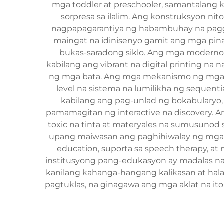
mga toddler at preschooler, samantalang 
sorpresa sa ilalim. Ang konstruksyon n
nagpapagarantiya ng habambuhay na paggam
maingat na idinisenyo gamit ang mga pina
bukas-saradong siklo. Ang mga moderno
kabilang ang vibrant na digital printing n
ng mga bata. Ang mga mekanismo ng mga l
level na sistema na lumilikha ng sequent
kabilang ang pag-unlad ng bokabularyo, 
pamamagitan ng interactive na discovery. An
toxic na tinta at materyales na sumusunod 
upang maiwasan ang paghihiwalay ng mga it
education, suporta sa speech therapy, at
institusyong pang-edukasyon ay madalas na 
kanilang kahanga-hangang kalikasan at hal
pagtuklas, na ginagawa ang mga aklat na it