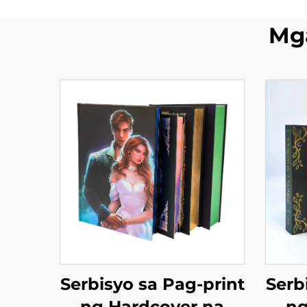
Mg
Serbisyo sa Pag-print
Serb
ng Hardcover na
ng