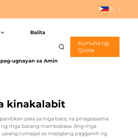
TL
Balita
Kumuha ng
Quote
pag-ugnayan sa Amin
 kinakalabit
anitikan para sa mga bata, na pinagsasama
teres ng mga batang mambabasa. Ang mga
nyo upang tumagal sa masiglang paggamit ng