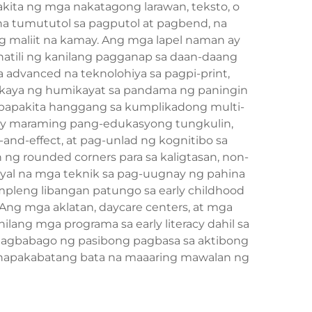
kita ng mga nakatagong larawan, teksto, o
na tumututol sa pagputol at pagbend, na
g maliit na kamay. Ang mga lapel naman ay
natili ng kanilang pagganap sa daan-daang
dvanced na teknolohiya sa pagpi-print,
na kaya ng humikayat sa pandama ng paningin
papakita hanggang sa kumplikadong multi-
y may maraming pang-edukasyong tungkulin,
and-effect, at pag-unlad ng kognitibo sa
 ng rounded corners para sa kaligtasan, non-
esyal na mga teknik sa pag-uugnay ng pahina
mpleng libangan patungo sa early childhood
 Ang mga aklatan, daycare centers, at mga
ang mga programa sa early literacy dahil sa
 nagbabago ng pasibong pagbasa sa aktibong
ga napakabatang bata na maaaring mawalan ng