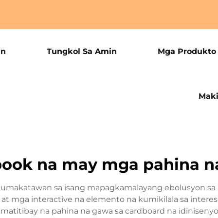
an
Tungkol Sa Amin
Mga Produkto
Maki
ook na may mga pahina na
umakatawan sa isang mapagkamalayang ebolusyon sa p
k at mga interactive na elemento na kumikilala sa in
 matitibay na pahina na gawa sa cardboard na idinise