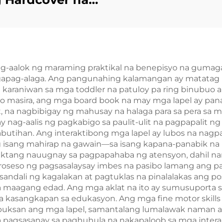
at na May Kulay,
ela na Pasadya
ay Pininturahan
ng mga Gilid
g-aalok ng maraming praktikal na benepisyo na gumaga
gapag-alaga. Ang pangunahing kalamangan ay matatag n
karaniwan sa mga toddler na patuloy pa ring binubuo an
 masira, ang mga board book na may mga lapel ay panata
mit, na nagbibigay ng mahusay na halaga para sa pera 
 nag-aalis ng pagkabigo sa paulit-ulit na pagpapalit ng
abutihan. Ang interaktibong mga lapel ay lubos na nagpa
isang mahirap na gawain—sa isang kapana-panabik na 
irektang nauugnay sa pagpapahaba ng atensyon, dahil n
proseso ng pagsasalaysay imbes na pasibo lamang ang pa
andali ng kagalakan at pagtuklas na pinalalakas ang p
a maagang edad. Ang mga aklat na ito ay sumusuporta
ga kasangkapan sa edukasyon. Ang mga fine motor skil
g buksan ang mga lapel, samantalang lumalawak naman 
 pagsasanay sa paghuhula na nakapaloob sa mga inter