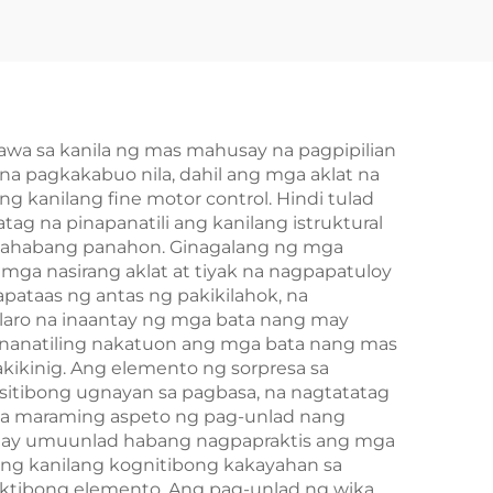
wa sa kanila ng mas mahusay na pagpipilian
a pagkakabuo nila, dahil ang mga aklat na
g kanilang fine motor control. Hindi tulad
g na pinapanatili ang kanilang istruktural
sa mahabang panahon. Ginagalang ng mga
 mga nasirang aklat at tiyak na nagpapatuloy
pataas ng antas ng pakikilahok, na
laro na inaantay ng mga bata nang may
ananatiling nakatuon ang mga bata nang mas
kikinig. Ang elemento ng sorpresa sa
ositibong ugnayan sa pagbasa, na nagtatatag
 sa maraming aspeto ng pag-unlad nang
ls ay umuunlad habang nagpapraktis ang mga
ang kanilang kognitibong kakayahan sa
aktibong elemento. Ang pag-unlad ng wika