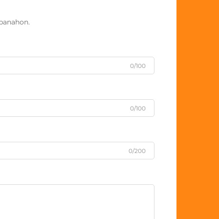
panahon.
0/100
0/100
0/200