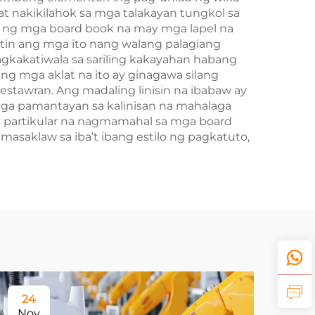
 nakikilahok sa mga talakayan tungkol sa
a ng mga board book na may mga lapel na
tin ang mga ito nang walang palagiang
pagkakatiwala sa sariling kakayahan habang
g mga aklat na ito ay ginagawa silang
estawran. Ang madaling linisin na ibabaw ay
 mga pamantayan sa kalinisan na mahalaga
 partikular na nagmamahal sa mga board
masaklaw sa iba’t ibang estilo ng pagkatuto,
24
Nov