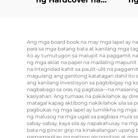
Libro Self Publishing
Akl
Pasadyang Pag-print
Nob
ng Romanza na
na M
Nobela na may
a
Ang mga board book na may mga lapel ay na
para sa mga batang bata at kanilang mga ta
Sprayed Edges
ito ay tumutugon sa malupit na paggamit na 
ng mga aklat na papel na madaling mapunit o
na integridad kahit sa paulit-ulit na pagga
magulang ang ganitong katatagan dahil ito ay
ang kanilang investisyon sa pagbibigay ng k
nagbabago sa oras ng pagbasa—na maaaring 
kasiyahan. Ang tumaas na pakikilahok ay d
matagal kapag aktibong nakikilahok sila sa 
pagbukas ng mga lapel ay lumilikha ng mga s
ng malusog na mga ugali sa pagbasa mula s
sabay-sabay, kaya sila ay napakahusay na m
bata ng pincer grip na kinakailangan upan
pamamagitan ng pattern recognition at mga