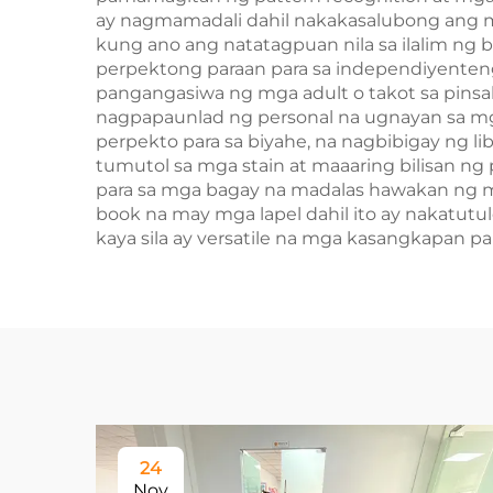
ay nagmamadali dahil nakakasalubong ang m
kung ano ang natatagpuan nila sa ilalim ng
perpektong paraan para sa independiyenten
pangangasiwa ng mga adult o takot sa pinsala
nagpapaunlad ng personal na ugnayan sa mga
perpekto para sa biyahe, na nagbibigay ng li
tumutol sa mga stain at maaaring bilisan ng
para sa mga bagay na madalas hawakan ng m
book na may mga lapel dahil ito ay nakatutu
kaya sila ay versatile na mga kasangkapan pa
24
Nov