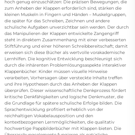
hoch genug einzuschätzen: Die präzisen Bewegungen, die
zum Anheben der Klappen erforderlich sind, stärken die
kleinen Muskeln in Fingern und Händen – Muskelgruppen,
die später für das Schreiben, Zeichnen und andere
schulische Aufgaben unverzichtbar sein werden. Der durch
das Manipulieren der Klappen entwickelte Zangengriff
steht in direktem Zusammenhang mit einer verbesserten
Stiftführung und einer höheren Schreibbereitschaft; damit
erweisen sich diese Bücher als wertvolle vorakademische
Lernhilfen. Die kognitive Entwicklung beschleunigt sich
durch die inhärenten Problemlösungsaspekte interaktiver
Klappenbücher: Kinder müssen visuelle Hinweise
verarbeiten, Vorhersagen über versteckte Inhalte treffen
und ihre Hypothesen durch das Anheben der Klappen
überprüfen. Dieser wissenschaftliche Denkprozess fördert
kritische Denkfähigkeiten und logische Denkmuster, die
die Grundlage für spätere schulische Erfolge bilden. Die
Sprachentwicklung profitiert erheblich von der
reichhaltigen Vokabelausposition und den
kontextbezogenen Lernmöglichkeiten, die qualitativ
hochwertige Pappbilderbücher mit Klappen bieten. Die
Überraschungselemente fungieren als natürliche