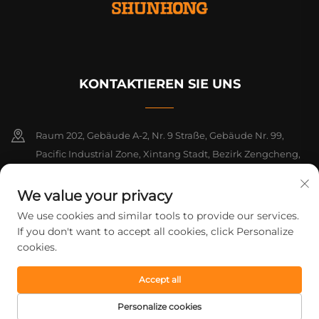
KONTAKTIEREN SIE UNS
Raum 202, Gebäude A-2, Nr. 9 Straße, Gebäude Nr. 99,
Pacific Industrial Zone, Xintang Stadt, Bezirk Zengcheng,
Guangzhou, Guangdong, China
We value your privacy
+86-18925142858
We use cookies and similar tools to provide our services.
If you don't want to accept all cookies, click Personalize
[email protected]
cookies.
Accept all
Urheberrecht © 2026 Guangzhou Shunhong Printing Co., Ltd. Alle
Rechte vorbehalten.
Datenschutzrichtlinie
Personalize cookies