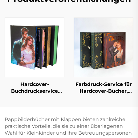
Hardcover-
Farbdruck-Service für
Buchdruckservice
Hardcover-Bücher,
Selbstverlag
Hardcover-Roman,
Maßgeschneidertes
individueller Druck
Liebesroman-
mit lackierten Kanten
Buchdruck mit
Pappbilderbücher mit Klappen bieten zahlreiche
lackierten Kanten
praktische Vorteile, die sie zu einer überlegenen
Wahl für Kleinkinder und ihre Betreuungspersonen