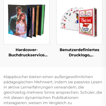
Pappbilderbücher
Hochwertiger
Kindergarten Bildung
Buchdruck mit
Hardcover Bücher
lackierten Kanten
Hardcover-Fotoalbum
mit goldenen Kanten
Hardcover-
Benutzerdefiniertes
Buchdruckservice
Drucklogo,
Selbstverlag
Musterpapier,
Maßgeschneidertes
Kartenspiel,
Liebesroman-
Unterhaltung,
Buchdruck mit
Pokerset, Spielkarte
Klappbücher bieten einen außergewöhnlichen
lackierten Kanten
mit Schachtel
pädagogischen Mehrwert, indem sie passives Lesen
in aktive Lernerfahrungen verwandeln, die
gleichzeitig mehrere Sinne ansprechen. Schüler, die
mit diesen dynamischen Publikationen
interagieren, weisen im Vergleich zu