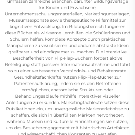
umfassen zahlreiche Branchen, darunter Bildungsverlage
für Kinder und Erwachsene,
Unternehmensschulungsmaterialien, Marketingunterlagen,
Museumsexponate sowie therapeutische Hilfsmittel zur
kognitiven Entwicklung. Im Bildungsbereich fungieren
diese Bücher als wirksame Lernhilfen, die Schülerinnen und
Schülern helfen, komplexe Konzepte durch praktisches
Manipulieren zu visualisieren und dadurch abstrakte Ideen
greifbarer und einprägsamer zu machen. Die interaktive
Beschaffenheit von Flip-Flap-Büchern fördert aktive
Beteiligung statt passiver Informationsaufnahme und führt
so zu einer verbesserten Verständnis- und Behaltensrate.
Gesundheitsfachkräfte nutzen Flip-Flap-Bücher zur
Patientenaufklärung, indem sie es den Betroffenen
ermöglichen, anatomische Strukturen oder
Behandlungsabläufe mithilfe interaktiver visueller
Anleitungen zu erkunden. Marketingfachleute setzen diese
Publikationen ein, um unvergessliche Markenerlebnisse zu
schaffen, die sich in überfüllten Märkten hervorheben,
während Museen und kulturelle Einrichtungen sie nutzen,
um das Besucherengagement mit historischen Artefakten
und wissenschaftlichen Konzepten zu vertiefen.