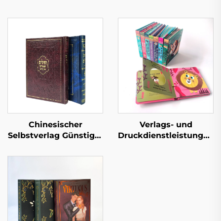
Chinesischer
Verlags- und
Selbstverlag Günstiger
Druckdienstleistungen
Hardcover-Buchdruck
Kinder Baby
Maßgeschneiderte
Schlafgeschichten
Buchdruckservice
Pappbilderbücher
Romane für
Kindergarten Bildung
Erwachsene Romanze
Hardcover Bücher
Leinen Hardcover
Buch