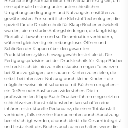
Beschichtungskompatibilität und Faltdauerfestigkeit, um
eine optimale Leistung unter unterschiedlichen
Umgebungsbedingungen und Nutzungsintensitäten zu
gewährleisten. Fortschrittliche Klebstofftechnologien, die
speziell für die Drucktechnik für Klapp-Bücher entwickelt
wurden, bieten starke Anfangsbindungen, die langfristig
Flexibilität bewahren und so Delamination verhindern,
während gleichzeitig ein reibungsloses Öffnen und
Schließen der Klappen über den gesamten
Produktlebenszyklus hinweg gewährleistet bleibt. Die
Fertigungspräzision bei der Drucktechnik für Klapp-Bücher
erstreckt sich bis hin zu mikroskopisch engen Toleranzen
bei Stanzvorgängen, um saubere Kanten zu erzielen, die
selbst bei intensiver Nutzung durch kleine Kinder – die
möglicherweise nicht schonend mit Büchern umgehen –
ein Reißen oder Ausfransen widerstehen. Die in
professionellen Klapp-Buch-Druckverfahren eingesetzten
schichtweisen Konstruktionstechniken schaffen eine
inhärente strukturelle Redundanz, die einen Totalausfall
verhindert, falls einzelne Komponenten durch Abnutzung
beeinträchtigt werden; dadurch bleibt die Gesamtintegrität
und Lesbarkeit des Buches auch dann erhalten, wenn die