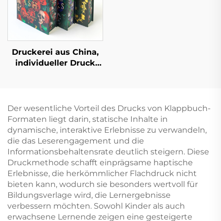
Druckerei aus China,
individueller Druck
hochwertiger
Hardcover-Bücher mit
lackierten Kanten,
umweltfreundlicher
Der wesentliche Vorteil des Drucks von Klappbuch-
Druck mit
Formaten liegt darin, statische Inhalte in
Schutzumschlag
dynamische, interaktive Erlebnisse zu verwandeln,
die das Leserengagement und die
Informationsbehaltensrate deutlich steigern. Diese
Druckmethode schafft einprägsame haptische
Erlebnisse, die herkömmlicher Flachdruck nicht
bieten kann, wodurch sie besonders wertvoll für
Bildungsverlage wird, die Lernergebnisse
verbessern möchten. Sowohl Kinder als auch
erwachsene Lernende zeigen eine gesteigerte