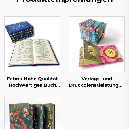
Fabrik Hohe Qualität
Verlags- und
Hochwertiges Buch
Druckdienstleistungen
mit Lederprägung
Kinder Baby
Vollflächige
Schlafgeschichten
Goldfolienprägung
Pappbilderbücher
Hardcover-Buchdruck
Kindergarten Bildung
Hardcover Bücher