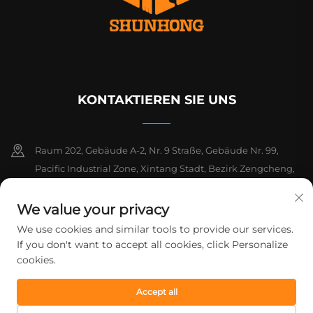
KONTAKTIEREN SIE UNS
Raum 202, Gebäude A-2, Nr. 9 Straße, Gebäude Nr. 99,
Pacific Industrial Zone, Xintang Stadt, Bezirk Zengcheng,
Guangzhou, Guangdong, China
We value your privacy
+86-18925142858
We use cookies and similar tools to provide our services.
If you don't want to accept all cookies, click Personalize
[email protected]
cookies.
Accept all
Urheberrecht © 2026 Guangzhou Shunhong Printing Co., Ltd. Alle
Rechte vorbehalten.
Datenschutzrichtlinie