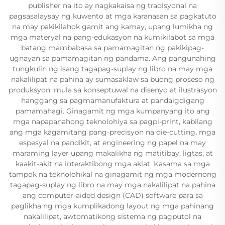
publisher na ito ay nagkakaisa ng tradisyonal na
pagsasalaysay ng kuwento at mga karanasan sa pagkatuto
na may pakikilahok gamit ang kamay, upang lumikha ng
mga materyal na pang-edukasyon na kumikilabot sa mga
batang mambabasa sa pamamagitan ng pakikipag-
ugnayan sa pamamagitan ng pandama. Ang pangunahing
tungkulin ng isang tagapag-suplay ng libro na may mga
nakalilipat na pahina ay sumasaklaw sa buong proseso ng
produksyon, mula sa konseptuwal na disenyo at ilustrasyon
hanggang sa pagmamanufaktura at pandaigdigang
pamamahagi. Ginagamit ng mga kumpanyang ito ang
mga napapanahong teknolohiya sa pagpi-print, kabilang
ang mga kagamitang pang-precisyon na die-cutting, mga
espesyal na pandikit, at engineering ng papel na may
maraming layer upang makalikha ng matitibay, ligtas, at
kaakit-akit na interaktibong mga aklat. Kasama sa mga
tampok na teknolohikal na ginagamit ng mga modernong
tagapag-suplay ng libro na may mga nakalilipat na pahina
ang computer-aided design (CAD) software para sa
paglikha ng mga kumplikadong layout ng mga pahinang
nakalilipat, awtomatikong sistema ng pagputol na