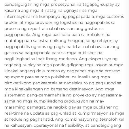
pandaigdigan ng mga propesyonal na tagapag-suplay ay
kasama ang mga itinatag na ugnayan sa mga
internasyonal na kumpanya ng pagpapadala, mga customs
broker, at mga provider ng logistics na nagpapabilis sa
proseso ng export at nababawasan ang gastos sa
pagpapadala. Ang mga pasilidad para sa imbakan na
matatagpuan sa estratehikong heograpikong rehiyon ay
nagpapabilis ng oras ng paghahatid at nababawasan ang
gastos sa pagpapadala para sa mga publisher na
naglilingkod sa iba't ibang merkado. Ang ekspertisya ng
tagapag-suplay sa mga pandaigdigang regulasyon at mga
kinakailangang dokumento ay nagpapasimple sa proseso
ng export para sa mga publisher, na inaalis ang mga
birokratikong pagkaantala at nagsisiguro ng pagsunod sa
mga kinakailangan ng bansang destinasyon. Ang mga
sistemang pang-pamamahala ng proyekto ay nagsasama-
sama ng mga kumplikadong produksyon na may
maraming pamagat, na nagbibigay sa mga publisher ng
real-time na update sa pag-unlad at kumpirmasyon sa mga
schedule ng paghahatid. Ang kombinasyon ng teknolohikal
na kahusayan, operasyonal na flexibility, at pandaigdigang