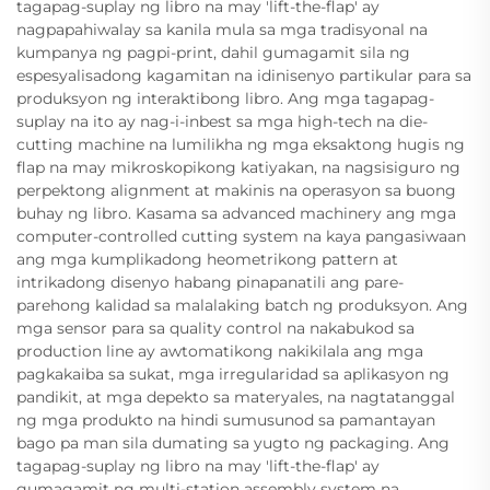
tagapag-suplay ng libro na may 'lift-the-flap' ay
nagpapahiwalay sa kanila mula sa mga tradisyonal na
kumpanya ng pagpi-print, dahil gumagamit sila ng
espesyalisadong kagamitan na idinisenyo partikular para sa
produksyon ng interaktibong libro. Ang mga tagapag-
suplay na ito ay nag-i-inbest sa mga high-tech na die-
cutting machine na lumilikha ng mga eksaktong hugis ng
flap na may mikroskopikong katiyakan, na nagsisiguro ng
perpektong alignment at makinis na operasyon sa buong
buhay ng libro. Kasama sa advanced machinery ang mga
computer-controlled cutting system na kaya pangasiwaan
ang mga kumplikadong heometrikong pattern at
intrikadong disenyo habang pinapanatili ang pare-
parehong kalidad sa malalaking batch ng produksyon. Ang
mga sensor para sa quality control na nakabukod sa
production line ay awtomatikong nakikilala ang mga
pagkakaiba sa sukat, mga irregularidad sa aplikasyon ng
pandikit, at mga depekto sa materyales, na nagtatanggal
ng mga produkto na hindi sumusunod sa pamantayan
bago pa man sila dumating sa yugto ng packaging. Ang
tagapag-suplay ng libro na may 'lift-the-flap' ay
gumagamit ng multi-station assembly system na