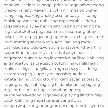
pandikit, at tinta sa pagpi-print sa mga paborableng
presyo na hindi kayang abutin ng mga publisher
nang mag-isa. Ang quality assurance ay isa pang
malaking vantaha, dahil ang mga establisadong
tagapag-suplay ay nagpapatupad ng mahigpit na
mga protokol sa pagsusuri na sinusuri ang tibay,
kaligtasan, at pagganang ng produkto bago pa man
ito dumating sa merkado. Ang kanilang mga
pasilidad sa produksyon ay may state-of-the-art na
kagamitan na partikular na idinisenyo para sa
pagmamanufacture ng interactive na libro, kabilang
ang mga tool sa precision cutting na lumilikha ng
malinis at ligtas na gilid, at mga espesyalisadong
sistema sa pag-uugnay na nagsisigurado sa
katatagan ng produkto. Ang kahusayan sa oras ay
naging isang mahalagang kadahilanan kapag ang
mga publisher ay nagsasamahan ng mga
eksperyensiyadong tagapag-suplay ng lift-the-flap
book, dahil ang mga kumpanyang ito ay
pinapasimple ang buong proseso ng produksyon sa