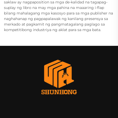
saklaw ay nagpaposition sa mga de-kalidad na tagapag-
suplay ng libro na may mga pahina na maaaring i-flap
bilang mahalagang mga kasosyo para sa mga publisher na
naghahanap ng pagpapalawak ng kanilang presensya sa
merkado at pagkamit ng pangmatagalang paglago sa
kompetitibong industriya ng aklat para sa mga bata.