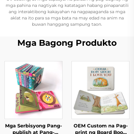
mga pahina na nagtiyak ng katatagan habang pinapanatili
ang interaktibong kakayahan na nagpapaganda sa mga
aklat na ito para sa mga bata na may edad na anim na
buwan hanggang sampung taon.
Mga Bagong Produkto
Mga Serbisyong Pang-
OEM Custom na Pag-
publish at Pang-
print ng Board Book