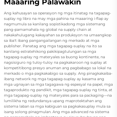
Maaaring Palawakin
Ang kahusayan sa operasyon ng mga itinatag na tagapag-
suplay ng libro na may mga pahina na maaaring i-flap ay
nagmumula sa kanilang sopistikadong mga sistemang
pang-pamamahala ng global na supply chain at
nakakahulugang kakayahan sa produksyon na umaangkop
sa iba't ibang pangangailangan ng merkado at mga
publisher. Panatag ang mga tagapag-suplay na ito sa
kanilang estratehikong pakikipagtulungan sa mga
tagapag-suplay ng materyales sa buong kontinente, na
nagsisiguro ng tuloy-tuloy na pagkakaroon ng suplay at
kompetitibong presyo anuman ang pagbabago sa lokal na
merkado o mga pagkakabigo sa supply. Ang pinagkakaiba-
ibang network ng mga tagapag-suplay ay kasama ang
mga ugnayan sa mga tagagawa ng espesyal na papel, mga
tagaprodukto ng pandikit, mga tagapag-suplay ng tinta, at
mga tagapag-suplay ng materyales para sa packaging—na
lumilikha ng redundansya upang maprotektahan ang
sistema laban sa mga kabiguan sa pagkakasuplay mula sa
isang solong pinagmulan. Ang mga advanced na sistema