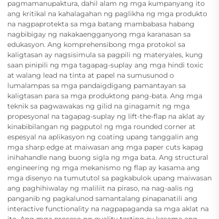
pagmamanupaktura, dahil alam ng mga kumpanyang ito
ang kritikal na kahalagahan ng paglikha ng mga produkto
na nagpaprotekta sa mga batang mambabasa habang
nagbibigay ng nakakaengganyong mga karanasan sa
edukasyon. Ang komprehensibong mga protokol sa
kaligtasan ay nagsisimula sa pagpili ng materyales, kung
saan pinipili ng mga tagapag-suplay ang mga hindi toxic
at walang lead na tinta at papel na sumusunod o
lumalampas sa mga pandaigdigang pamantayan sa
kaligtasan para sa mga produktong pang-bata. Ang mga
teknik sa pagwawakas ng gilid na ginagamit ng mga
propesyonal na tagapag-suplay ng lift-the-flap na aklat ay
kinabibilangan ng pagputol ng mga rounded corner at
espesyal na aplikasyon ng coating upang tanggalin ang
mga sharp edge at maiwasan ang mga paper cuts kapag
inihahandle nang buong sigla ng mga bata. Ang structural
engineering ng mga mekanismo ng flap ay kasama ang
mga disenyo na tumututol sa pagkabulok upang maiwasan
ang paghihiwalay ng maliliit na piraso, na nag-aalis ng
panganib ng pagkalunod samantalang pinapanatili ang
interactive functionality na nagpapaganda sa mga aklat na