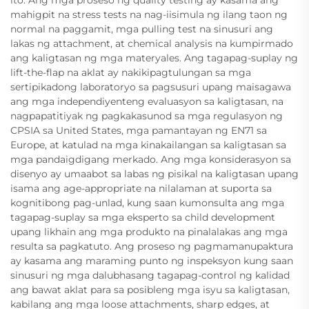
ito. Ang mga proseso ng quality testing ay kasama ang
mahigpit na stress tests na nag-iisimula ng ilang taon ng
normal na paggamit, mga pulling test na sinusuri ang
lakas ng attachment, at chemical analysis na kumpirmado
ang kaligtasan ng mga materyales. Ang tagapag-suplay ng
lift-the-flap na aklat ay nakikipagtulungan sa mga
sertipikadong laboratoryo sa pagsusuri upang maisagawa
ang mga independiyenteng evaluasyon sa kaligtasan, na
nagpapatitiyak ng pagkakasunod sa mga regulasyon ng
CPSIA sa United States, mga pamantayan ng EN71 sa
Europe, at katulad na mga kinakailangan sa kaligtasan sa
mga pandaigdigang merkado. Ang mga konsiderasyon sa
disenyo ay umaabot sa labas ng pisikal na kaligtasan upang
isama ang age-appropriate na nilalaman at suporta sa
kognitibong pag-unlad, kung saan kumonsulta ang mga
tagapag-suplay sa mga eksperto sa child development
upang likhain ang mga produkto na pinalalakas ang mga
resulta sa pagkatuto. Ang proseso ng pagmamanupaktura
ay kasama ang maraming punto ng inspeksyon kung saan
sinusuri ng mga dalubhasang tagapag-control ng kalidad
ang bawat aklat para sa posibleng mga isyu sa kaligtasan,
kabilang ang mga loose attachments, sharp edges, at