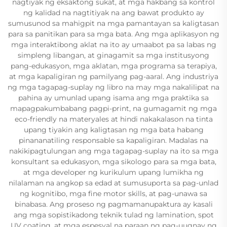
nagtiyak ng eksaktong sukat, at mga hakbang sa kontrol
ng kalidad na nagtitiyak na ang bawat produkto ay
sumusunod sa mahigpit na mga pamantayan sa kaligtasan
para sa panitikan para sa mga bata. Ang mga aplikasyon ng
mga interaktibong aklat na ito ay umaabot pa sa labas ng
simpleng libangan, at ginagamit sa mga institusyong
pang-edukasyon, mga aklatan, mga programa sa terapiya,
at mga kapaligiran ng pamilyang pag-aaral. Ang industriya
ng mga tagapag-suplay ng libro na may mga nakalilipat na
pahina ay umunlad upang isama ang mga praktika sa
mapagpakumbabang pagpi-print, na gumagamit ng mga
eco-friendly na materyales at hindi nakakalason na tinta
upang tiyakin ang kaligtasan ng mga bata habang
pinananatiling responsable sa kapaligiran. Madalas na
nakikipagtulungan ang mga tagapag-suplay na ito sa mga
konsultant sa edukasyon, mga sikologo para sa mga bata,
at mga developer ng kurikulum upang lumikha ng
nilalaman na angkop sa edad at sumusuporta sa pag-unlad
ng kognitibo, mga fine motor skills, at pag-unawa sa
binabasa. Ang proseso ng pagmamanupaktura ay kasali
ang mga sopistikadong teknik tulad ng lamination, spot
UV coating, at mga espesyal na paraan ng pag-uugnay ng