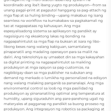
koordinado ang iba’t ibang yugto ng produksyon—from sa
unang pagpi-print at pagputol hanggang sa pag-attach ng
mga flap at sa huling binding—upang makabuo ng isang
seamless na workflow na kumakabaw sa pagkakamali ng
tao at nagpapataas ng kahusayan. Ang mga
espesyalisadong sistema sa aplikasyon ng pandikit ay
nagsisiguro ng eksaktong lakas ng bonding na
nagpapahintulot sa mga flap na buksan at isara ng libo-
libong beses nang walang kabiguan, samantalang
pinapanatili ang madaling operasyon para sa maliit na
daliri. Ang teknolohiya ay umaabot din sa mga kakayahan
sa digital printing na nagpapahintulot sa maikling
produksyon at mga opsyon sa pag-customize, na
nagbibigay-daan sa mga publisher na subukan ang
demand ng merkado o lumikha ng personalized na edisyon
nang walang malaking panganib sa pananalapi. Ang mga
environmental control sa loob ng mga pasilidad ng
produksyon ay pinananatiling optimal ang temperatura at
humidity, upang siguraduhin ang pare-parehong ugali ng
materyales at pagganap ng pandikit sa buong proseso ng
produksyon. Ang integrasyon ng robotics sa packaging at