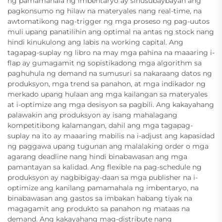
ng pamamahala ng imbentaryo ay sinusubaybayan ang
pagkonsumo ng hilaw na materyales nang real-time, na
awtomatikong nag-trigger ng mga proseso ng pag-uutos
muli upang panatilihin ang optimal na antas ng stock nang
hindi kinukulong ang labis na working capital. Ang
tagapag-suplay ng libro na may mga pahina na maaaring i-
flap ay gumagamit ng sopistikadong mga algorithm sa
paghuhula ng demand na sumusuri sa nakaraang datos ng
produksyon, mga trend sa panahon, at mga indikador ng
merkado upang hulaan ang mga kailangan sa materyales
at i-optimize ang mga desisyon sa pagbili. Ang kakayahang
palawakin ang produksyon ay isang mahalagang
kompetitibong kalamangan, dahil ang mga tagapag-
suplay na ito ay maaaring mabilis na i-adjust ang kapasidad
ng paggawa upang tugunan ang malalaking order o mga
agarang deadline nang hindi binabawasan ang mga
pamantayan sa kalidad. Ang flexible na pag-schedule ng
produksyon ay nagbibigay-daan sa mga publisher na i-
optimize ang kanilang pamamahala ng imbentaryo, na
binabawasan ang gastos sa imbakan habang tiyak na
magagamit ang produkto sa panahon ng mataas na
demand. Ang kakayahang mag-distribute nang