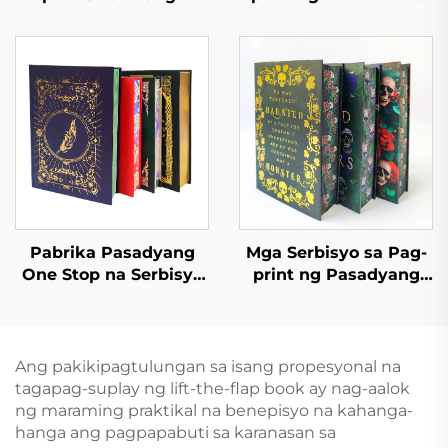
imprenta Mga Aklat sa
Maganda at
Kwento ng Pagtulog
Edukatibong Mga
para sa mga Bata Mga
Aklat ng Kwento para
Aklat na Pampalabas
sa mga Bata na May
para sa Kindergarten
Interactive na English
na May Hardcover
na Children Board
Book
Pabrika Pasadyang
Mga Serbisyo sa Pag-
One Stop na Serbisyo
print ng Pasadyang
sa Pag-print ng Libro
Aklat na May Kulay na
Mataas na Kalidad na
Offset, Hardcover, at
Sprayed Edge na Pag-
Pininturahan ang mga
print ng Libro
Gilid, Nobela na may
Ang pakikipagtulungan sa isang propesyonal na
Hardcover na Photo
Dust Jacket
tagapag-suplay ng lift-the-flap book ay nag-aalok
Book na may Gintong
ng maraming praktikal na benepisyo na kahanga-
Gilya
hanga ang pagpapabuti sa karanasan sa