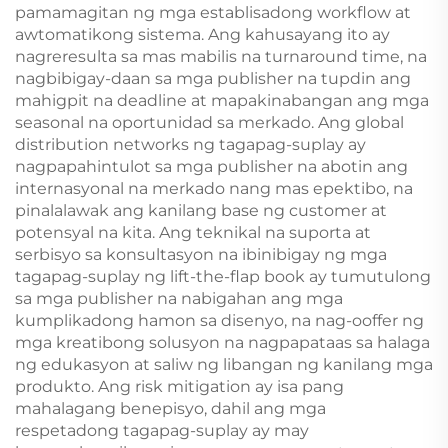
pamamagitan ng mga establisadong workflow at
awtomatikong sistema. Ang kahusayang ito ay
nagreresulta sa mas mabilis na turnaround time, na
nagbibigay-daan sa mga publisher na tupdin ang
mahigpit na deadline at mapakinabangan ang mga
seasonal na oportunidad sa merkado. Ang global
distribution networks ng tagapag-suplay ay
nagpapahintulot sa mga publisher na abotin ang
internasyonal na merkado nang mas epektibo, na
pinalalawak ang kanilang base ng customer at
potensyal na kita. Ang teknikal na suporta at
serbisyo sa konsultasyon na ibinibigay ng mga
tagapag-suplay ng lift-the-flap book ay tumutulong
sa mga publisher na nabigahan ang mga
kumplikadong hamon sa disenyo, na nag-ooffer ng
mga kreatibong solusyon na nagpapataas sa halaga
ng edukasyon at saliw ng libangan ng kanilang mga
produkto. Ang risk mitigation ay isa pang
mahalagang benepisyo, dahil ang mga
respetadong tagapag-suplay ay may