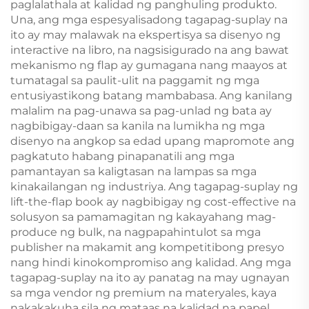
paglalathala at kalidad ng panghuling produkto.
Una, ang mga espesyalisadong tagapag-suplay na
ito ay may malawak na ekspertisya sa disenyo ng
interactive na libro, na nagsisigurado na ang bawat
mekanismo ng flap ay gumagana nang maayos at
tumatagal sa paulit-ulit na paggamit ng mga
entusiyastikong batang mambabasa. Ang kanilang
malalim na pag-unawa sa pag-unlad ng bata ay
nagbibigay-daan sa kanila na lumikha ng mga
disenyo na angkop sa edad upang mapromote ang
pagkatuto habang pinapanatili ang mga
pamantayan sa kaligtasan na lampas sa mga
kinakailangan ng industriya. Ang tagapag-suplay ng
lift-the-flap book ay nagbibigay ng cost-effective na
solusyon sa pamamagitan ng kakayahang mag-
produce ng bulk, na nagpapahintulot sa mga
publisher na makamit ang kompetitibong presyo
nang hindi kinokompromiso ang kalidad. Ang mga
tagapag-suplay na ito ay panatag na may ugnayan
sa mga vendor ng premium na materyales, kaya
nakakakuha sila ng mataas na kalidad na papel,