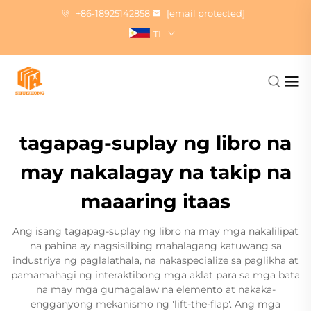
+86-18925142858
[email protected]
TL
tagapag-suplay ng libro na
may nakalagay na takip na
maaaring itaas
Ang isang tagapag-suplay ng libro na may mga nakalilipat
na pahina ay nagsisilbing mahalagang katuwang sa
industriya ng paglalathala, na nakaspecialize sa paglikha at
pamamahagi ng interaktibong mga aklat para sa mga bata
na may mga gumagalaw na elemento at nakaka-
engganyong mekanismo ng 'lift-the-flap'. Ang mga