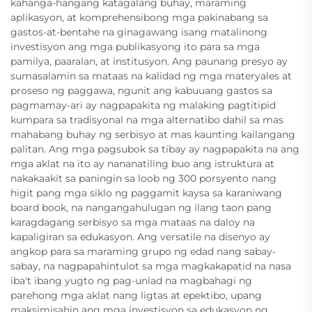
kahanga-hangang katagalang buhay, maraming
aplikasyon, at komprehensibong mga pakinabang sa
gastos-at-bentahe na ginagawang isang matalinong
investisyon ang mga publikasyong ito para sa mga
pamilya, paaralan, at institusyon. Ang paunang presyo ay
sumasalamin sa mataas na kalidad ng mga materyales at
proseso ng paggawa, ngunit ang kabuuang gastos sa
pagmamay-ari ay nagpapakita ng malaking pagtitipid
kumpara sa tradisyonal na mga alternatibo dahil sa mas
mahabang buhay ng serbisyo at mas kaunting kailangang
palitan. Ang mga pagsubok sa tibay ay nagpapakita na ang
mga aklat na ito ay nananatiling buo ang istruktura at
nakakaakit sa paningin sa loob ng 300 porsyento nang
higit pang mga siklo ng paggamit kaysa sa karaniwang
board book, na nangangahulugan ng ilang taon pang
karagdagang serbisyo sa mga mataas na daloy na
kapaligiran sa edukasyon. Ang versatile na disenyo ay
angkop para sa maraming grupo ng edad nang sabay-
sabay, na nagpapahintulot sa mga magkakapatid na nasa
iba't ibang yugto ng pag-unlad na magbahagi ng
parehong mga aklat nang ligtas at epektibo, upang
maksimisahin ang mga investisyon sa edukasyon ng