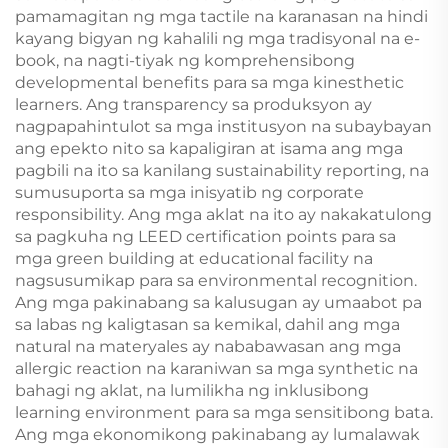
pamamagitan ng mga tactile na karanasan na hindi
kayang bigyan ng kahalili ng mga tradisyonal na e-
book, na nagti-tiyak ng komprehensibong
developmental benefits para sa mga kinesthetic
learners. Ang transparency sa produksyon ay
nagpapahintulot sa mga institusyon na subaybayan
ang epekto nito sa kapaligiran at isama ang mga
pagbili na ito sa kanilang sustainability reporting, na
sumusuporta sa mga inisyatib ng corporate
responsibility. Ang mga aklat na ito ay nakakatulong
sa pagkuha ng LEED certification points para sa
mga green building at educational facility na
nagsusumikap para sa environmental recognition.
Ang mga pakinabang sa kalusugan ay umaabot pa
sa labas ng kaligtasan sa kemikal, dahil ang mga
natural na materyales ay nababawasan ang mga
allergic reaction na karaniwan sa mga synthetic na
bahagi ng aklat, na lumilikha ng inklusibong
learning environment para sa mga sensitibong bata.
Ang mga ekonomikong pakinabang ay lumalawak