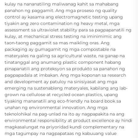
kulay na nananatiling maliwanag kahit sa mahabang
panahon ng paggamit. Ang mga proseso ng quality
control ay kasama ang electromagnetic testing upang
tiyakin ang zero contamination ng heavy metal, mga
assessment sa ultraviolet stability para sa pagpapanatili ng
kulay, at mechanical stress testing na iminimimic ang
taon-taong paggamit sa mas maikling oras. Ang
packaging ay gumagamit ng mga compostable na
materyales na galing sa agricultural waste, na ganap na
tinatanggal ang anumang plastic component habang
pinapanatili ang proteksyon sa produkto sa panahon ng
pagpapadala at imbakan. Ang mga koponan sa research
and development ay patuloy na sinisiyasat ang mga
emerging na sustenableng materyales, kabilang ang lab-
grown na cellulose at recycled ocean plastics, upang
tiyaking mananatili ang eco-friendly na board book sa
unahan ng environmental innovation. Ang mga
teknolohikal na pag-unlad na ito ay nagpapakita na ang
environmental responsibility at product excellence ay hindi
magkasalungat na priyoridad kundi complementary na
mga tagumpay na nagpapataas ng kabuuang value