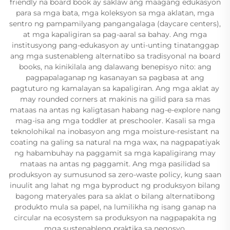
friendly na board book ay saklaw ang maagang edukasyon
para sa mga bata, mga koleksyon sa mga aklatan, mga
sentro ng pampamilyang pangangalaga (daycare centers),
at mga kapaligiran sa pag-aaral sa bahay. Ang mga
institusyong pang-edukasyon ay unti-unting tinatanggap
ang mga sustenableng alternatibo sa tradisyonal na board
books, na kinikilala ang dalawang benepisyo nito: ang
pagpapalaganap ng kasanayan sa pagbasa at ang
pagtuturo ng kamalayan sa kapaligiran. Ang mga aklat ay
may rounded corners at makinis na gilid para sa mas
mataas na antas ng kaligtasan habang nag-e-explore nang
mag-isa ang mga toddler at preschooler. Kasali sa mga
teknolohikal na inobasyon ang mga moisture-resistant na
coating na galing sa natural na mga wax, na nagpapatiyak
ng habambuhay na paggamit sa mga kapaligirang may
mataas na antas ng paggamit. Ang mga pasilidad sa
produksyon ay sumusunod sa zero-waste policy, kung saan
inuulit ang lahat ng mga byproduct ng produksyon bilang
bagong materyales para sa aklat o bilang alternatibong
produkto mula sa papel, na lumilikha ng isang ganap na
circular na ecosystem sa produksyon na nagpapakita ng
mga sustenableng praktika sa negosyo.