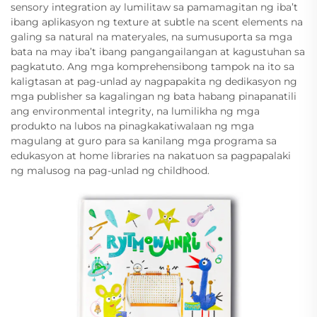
sensory integration ay lumilitaw sa pamamagitan ng iba’t
ibang aplikasyon ng texture at subtle na scent elements na
galing sa natural na materyales, na sumusuporta sa mga
bata na may iba’t ibang pangangailangan at kagustuhan sa
pagkatuto. Ang mga komprehensibong tampok na ito sa
kaligtasan at pag-unlad ay nagpapakita ng dedikasyon ng
mga publisher sa kagalingan ng bata habang pinapanatili
ang environmental integrity, na lumilikha ng mga
produkto na lubos na pinagkakatiwalaan ng mga
magulang at guro para sa kanilang mga programa sa
edukasyon at home libraries na nakatuon sa pagpapalaki
ng malusog na pag-unlad ng childhood.