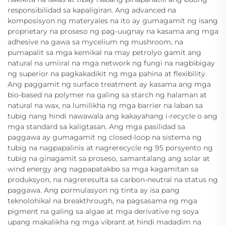
responsibilidad sa kapaligiran. Ang advanced na
komposisyon ng materyales na ito ay gumagamit ng isang
proprietary na proseso ng pag-uugnay na kasama ang mga
adhesive na gawa sa mycelium ng mushroom, na
pumapalit sa mga kemikal na may petrolyo gamit ang
natural na umiiral na mga network ng fungi na nagbibigay
ng superior na pagkakadikit ng mga pahina at flexibility.
Ang paggamit ng surface treatment ay kasama ang mga
bio-based na polymer na galing sa starch ng halaman at
natural na wax, na lumilikha ng mga barrier na laban sa
tubig nang hindi nawawala ang kakayahang i-recycle o ang
mga standard sa kaligtasan. Ang mga pasilidad sa
paggawa ay gumagamit ng closed-loop na sistema ng
tubig na nagpapalinis at nagrerecycle ng 95 porsyento ng
tubig na ginagamit sa proseso, samantalang ang solar at
wind energy ang nagpapatakbo sa mga kagamitan sa
produksyon, na nagreresulta sa carbon-neutral na status ng
paggawa. Ang pormulasyon ng tinta ay isa pang
teknolohikal na breakthrough, na pagsasama ng mga
pigment na galing sa algae at mga derivative ng soya
upang makalikha ng mga vibrant at hindi madadim na