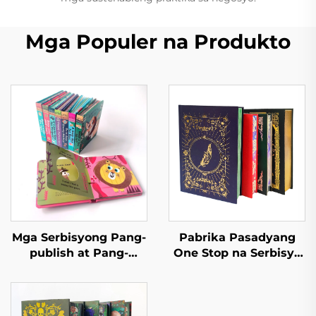
Mga Populer na Produkto
Mga Serbisyong Pang-
Pabrika Pasadyang
publish at Pang-
One Stop na Serbisyo
imprenta Mga Aklat sa
sa Pag-print ng Libro
Kwento ng Pagtulog
Mataas na Kalidad na
para sa mga Bata Mga
Sprayed Edge na Pag-
Aklat na Pampalabas
print ng Libro