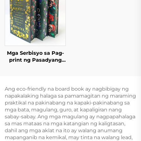
para sa Kindergarten
Hardcover na Photo
na May Hardcover
Book na may Gintong
Gilya
Mga Serbisyo sa Pag-
print ng Pasadyang
Aklat na May Kulay na
Offset, Hardcover, at
Pininturahan ang mga
Gilid, Nobela na may
Ang eco-friendly na board book ay nagbibigay ng
Dust Jacket
napakalaking halaga sa pamamagitan ng maraming
praktikal na pakinabang na kapaki-pakinabang sa
mga bata, magulang, guro, at kapaligiran nang
sabay-sabay. Ang mga magulang ay nagpapahalaga
sa mas mataas na mga katangian ng kaligtasan,
dahil ang mga aklat na ito ay walang anumang
mapanganib na kemikal, may tinta na walang lead,