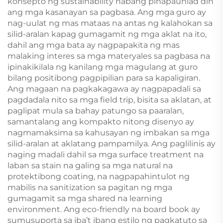
konsepto ng sustainability habang pinapaunlad din
ang mga kasanayan sa pagbasa. Ang mga guro ay
nag-uulat ng mas mataas na antas ng kalahokan sa
silid-aralan kapag gumagamit ng mga aklat na ito,
dahil ang mga bata ay nagpapakita ng mas
malaking interes sa mga materyales sa pagbasa na
ipinakikilala ng kanilang mga magulang at guro
bilang positibong pagpipilian para sa kapaligiran.
Ang magaan na pagkakagawa ay nagpapadali sa
pagdadala nito sa mga field trip, bisita sa aklatan, at
paglipat mula sa bahay patungo sa paaralan,
samantalang ang kompakto nitong disenyo ay
nagmamaksima sa kahusayan ng imbakan sa mga
silid-aralan at aklatang pampamilya. Ang paglilinis ay
naging madali dahil sa mga surface treatment na
laban sa stain na galing sa mga natural na
protektibong coating, na nagpapahintulot ng
mabilis na sanitization sa pagitan ng mga
gumagamit sa mga shared na learning
environment. Ang eco-friendly na board book ay
sumusuporta sa iba’t ibang estilo ng pagkatuto sa