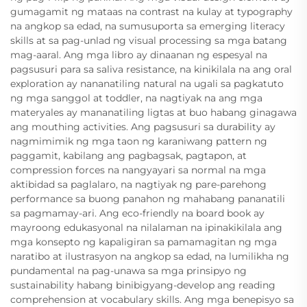
gumagamit ng mataas na contrast na kulay at typography
na angkop sa edad, na sumusuporta sa emerging literacy
skills at sa pag-unlad ng visual processing sa mga batang
mag-aaral. Ang mga libro ay dinaanan ng espesyal na
pagsusuri para sa saliva resistance, na kinikilala na ang oral
exploration ay nananatiling natural na ugali sa pagkatuto
ng mga sanggol at toddler, na nagtiyak na ang mga
materyales ay mananatiling ligtas at buo habang ginagawa
ang mouthing activities. Ang pagsusuri sa durability ay
nagmimimik ng mga taon ng karaniwang pattern ng
paggamit, kabilang ang pagbagsak, pagtapon, at
compression forces na nangyayari sa normal na mga
aktibidad sa paglalaro, na nagtiyak ng pare-parehong
performance sa buong panahon ng mahabang pananatili
sa pagmamay-ari. Ang eco-friendly na board book ay
mayroong edukasyonal na nilalaman na ipinakikilala ang
mga konsepto ng kapaligiran sa pamamagitan ng mga
naratibo at ilustrasyon na angkop sa edad, na lumilikha ng
pundamental na pag-unawa sa mga prinsipyo ng
sustainability habang binibigyang-develop ang reading
comprehension at vocabulary skills. Ang mga benepisyo sa