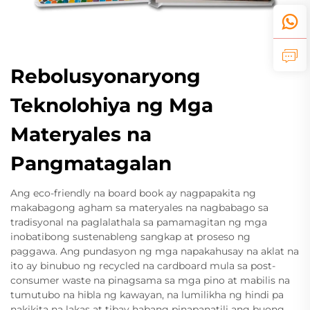
Rebolusyonaryong
Teknolohiya ng Mga
Materyales na
Pangmatagalan
Ang eco-friendly na board book ay nagpapakita ng
makabagong agham sa materyales na nagbabago sa
tradisyonal na paglalathala sa pamamagitan ng mga
inobatibong sustenableng sangkap at proseso ng
paggawa. Ang pundasyon ng mga napakahusay na aklat na
ito ay binubuo ng recycled na cardboard mula sa post-
consumer waste na pinagsama sa mga pino at mabilis na
tumutubo na hibla ng kawayan, na lumilikha ng hindi pa
nakikita na lakas at tibay habang pinapanatili ang buong