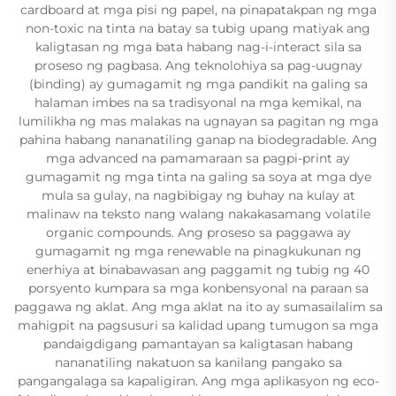
cardboard at mga pisi ng papel, na pinapatakpan ng mga
non-toxic na tinta na batay sa tubig upang matiyak ang
kaligtasan ng mga bata habang nag-i-interact sila sa
proseso ng pagbasa. Ang teknolohiya sa pag-uugnay
(binding) ay gumagamit ng mga pandikit na galing sa
halaman imbes na sa tradisyonal na mga kemikal, na
lumilikha ng mas malakas na ugnayan sa pagitan ng mga
pahina habang nananatiling ganap na biodegradable. Ang
mga advanced na pamamaraan sa pagpi-print ay
gumagamit ng mga tinta na galing sa soya at mga dye
mula sa gulay, na nagbibigay ng buhay na kulay at
malinaw na teksto nang walang nakakasamang volatile
organic compounds. Ang proseso sa paggawa ay
gumagamit ng mga renewable na pinagkukunan ng
enerhiya at binabawasan ang paggamit ng tubig ng 40
porsyento kumpara sa mga konbensyonal na paraan sa
paggawa ng aklat. Ang mga aklat na ito ay sumasailalim sa
mahigpit na pagsusuri sa kalidad upang tumugon sa mga
pandaigdigang pamantayan sa kaligtasan habang
nananatiling nakatuon sa kanilang pangako sa
pangangalaga sa kapaligiran. Ang mga aplikasyon ng eco-