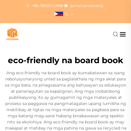
+86-18925142858
[email protected]
TL
eco-friendly na board book
Ang eco-friendly na board book ay kumakatawan sa isang
rebolusyonaryong unlad sa paglalathala ng mga aklat para
sa mga bata, na pinagsasama ang kahusayan sa edukasyon
at pananagutan sa kapaligiran. Ang mga inobatibong
publikasyong ito ay gumagamit ng mga materyales at
proseso sa paggawa na pangmatagalan upang lumikha ng
matitibay at ligtas na mga materyales sa pagbasa para sa
mga batang mag-aaral habang binabawasan ang epekto
nito sa ekolohiya. Ang eco-friendly na board book ay may
makapal at matibay na mga pahina na gawa sa recycled na