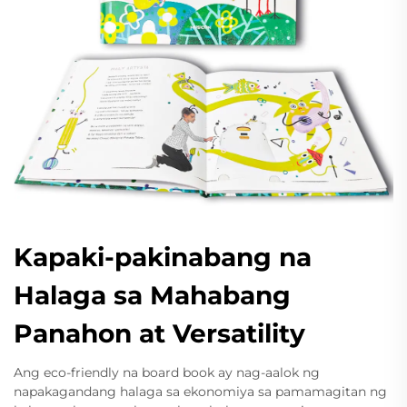
Kapaki-pakinabang na
Halaga sa Mahabang
Panahon at Versatility
Ang eco-friendly na board book ay nag-aalok ng
napakagandang halaga sa ekonomiya sa pamamagitan ng