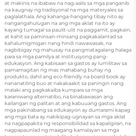
at makinis na ibabaw na nag-aalis sa mga panganib
na kaugnay ng tradisyonal na mga materyales sa
paglalathala. Ang kahanga-hangang tibay nito ay
nangangahulugan na ang mga aklat na ito ay
kayang tumagal sa paulit-ulit na paggamit, pagkain,
at kahit sa paminsan-minsang pagkakalantad sa
kahalumigmigan nang hindi nawawasak, na
nagbibigay ng mahusay na pangmatagalang halaga
para sa mga pamilya at institusyong pang-
edukasyon. Ang kabisaan sa gastos ay lumilitaw sa
pamamagitan ng mas mahabang buhay ng
produkto, dahil ang eco-friendly na board book ay
nananatiling buo at nakakaakit sa paningin nang
malaki ang pagkakaiba kumpara sa mga
karaniwang alternatibo, na binabawasan ang
kailangan ng palitan at ang kabuuang gastos. Ang
mga pakinabang sa edukasyon ay dumarami kapag
ang mga bata ay nakikipag-ugnayan sa mga aklat
na nagpapakita ng responsibilidad sa kapaligiran, na
nagpapaunlad ng maagang kamalayan sa mga