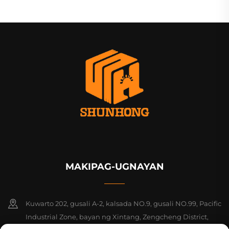
MAKIPAG-UGNAYAN
Kuwarto 202, gusali A-2, kalsada NO.9, gusali NO.99, Pacific
Industrial Zone, bayan ng Xintang, Zengcheng District,