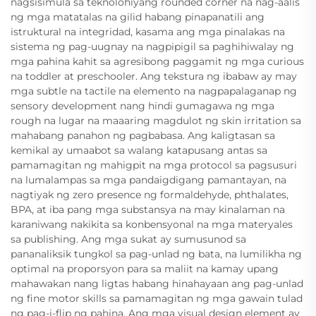
nagsisimula sa teknolohiyang rounded corner na nag-aalis
ng mga matatalas na gilid habang pinapanatili ang
istruktural na integridad, kasama ang mga pinalakas na
sistema ng pag-uugnay na nagpipigil sa paghihiwalay ng
mga pahina kahit sa agresibong paggamit ng mga curious
na toddler at preschooler. Ang tekstura ng ibabaw ay may
mga subtle na tactile na elemento na nagpapalaganap ng
sensory development nang hindi gumagawa ng mga
rough na lugar na maaaring magdulot ng skin irritation sa
mahabang panahon ng pagbabasa. Ang kaligtasan sa
kemikal ay umaabot sa walang katapusang antas sa
pamamagitan ng mahigpit na mga protocol sa pagsusuri
na lumalampas sa mga pandaigdigang pamantayan, na
nagtiyak ng zero presence ng formaldehyde, phthalates,
BPA, at iba pang mga substansya na may kinalaman na
karaniwang nakikita sa konbensyonal na mga materyales
sa publishing. Ang mga sukat ay sumusunod sa
pananaliksik tungkol sa pag-unlad ng bata, na lumilikha ng
optimal na proporsyon para sa maliit na kamay upang
mahawakan nang ligtas habang hinahayaan ang pag-unlad
ng fine motor skills sa pamamagitan ng mga gawain tulad
ng pag-i-flip ng pahina. Ang mga visual design element ay