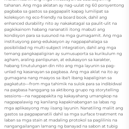
tahanan. Ang mga aklatan ay nag-uulat ng 60 porsyentong
pagbaba sa gastos sa pagpapalit kapag lumilipat sa
koleksyon ng eco-friendly na board book, dahil ang
enhanced durability nito ay nakakatagal sa paulit-ulit na
pagkikainom habang nananatili itong mabuti ang
kondisyon para sa susunod na mga gumagamit. Ang mga
institusyong pang-edukasyon ay nagpapahalaga sa
posibilidad ng multi-subject integration, dahil ang mga
temang pangkapaligiran ay sumusuporta sa kurikulum ng
agham, araling panlipunan, at edukasyon sa karakter,
habang tinutulungan din nito ang mga layunin sa pag-
unlad ng kasanayan sa pagbasa. Ang mga aklat na ito ay
gumagana nang maayos sa iba't ibang kapaligiran sa
pagkatuto—from mga tahimik na sulok para sa indibidwal
na pagbasa hanggang sa aktibong grupo ng storytelling
sessions—na nagpapakita ng kakayahang umangkop na
nagpapalawig ng kanilang kapakinabangan sa labas ng
mga aplikasyong may iisang layunin. Nanatiling maliit ang
gastos sa pagpapanatili dahil sa mga surface treatment na
laban sa mga stain at madaling protokol sa paglilinis na
nangangailangan lamang ng banayad na sabon at tubig