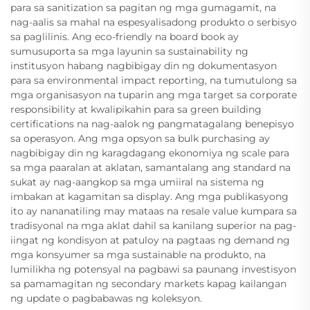
para sa sanitization sa pagitan ng mga gumagamit, na
nag-aalis sa mahal na espesyalisadong produkto o serbisyo
sa paglilinis. Ang eco-friendly na board book ay
sumusuporta sa mga layunin sa sustainability ng
institusyon habang nagbibigay din ng dokumentasyon
para sa environmental impact reporting, na tumutulong sa
mga organisasyon na tuparin ang mga target sa corporate
responsibility at kwalipikahin para sa green building
certifications na nag-aalok ng pangmatagalang benepisyo
sa operasyon. Ang mga opsyon sa bulk purchasing ay
nagbibigay din ng karagdagang ekonomiya ng scale para
sa mga paaralan at aklatan, samantalang ang standard na
sukat ay nag-aangkop sa mga umiiral na sistema ng
imbakan at kagamitan sa display. Ang mga publikasyong
ito ay nananatiling may mataas na resale value kumpara sa
tradisyonal na mga aklat dahil sa kanilang superior na pag-
iingat ng kondisyon at patuloy na pagtaas ng demand ng
mga konsyumer sa mga sustainable na produkto, na
lumilikha ng potensyal na pagbawi sa paunang investisyon
sa pamamagitan ng secondary markets kapag kailangan
ng update o pagbabawas ng koleksyon.