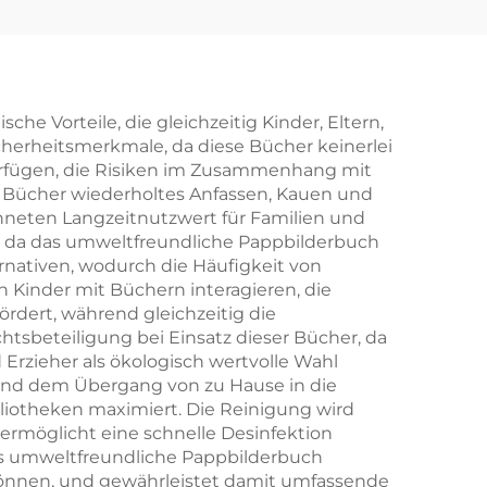
ruck,
it
ten,
 Vorteile, die gleichzeitig Kinder, Eltern,
icherheitsmerkmale, da diese Bücher keinerlei
it
verfügen, die Risiken im Zusammenhang mit
lag
 Bücher wiederholtes Anfassen, Kauen und
hneten Langzeitnutzwert für Familien und
r, da das umweltfreundliche Pappbilderbuch
ternativen, wodurch die Häufigkeit von
 Kinder mit Büchern interagieren, die
rdert, während gleichzeitig die
tsbeteiligung bei Einsatz dieser Bücher, da
 Erzieher als ökologisch wertvolle Wahl
n und dem Übergang von zu Hause in die
liotheken maximiert. Die Reinigung wird
ermöglicht eine schnelle Desinfektion
 umweltfreundliche Pappbilderbuch
n können, und gewährleistet damit umfassende