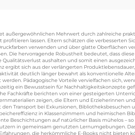
Full-Service-
Vollfarb-Offsetd
Buchdruck
Hardcover-
Hochwertiger
Buchdruck m
uchdruck mit
lackierten Kan
 außergewöhnlichen Mehrwert durch zahlreiche praktische
profitieren lassen. Eltern schätzen die verbesserten S
ckierten Kanten
Romanbuch m
e Druckfarben verwenden und über glatte Oberflächen 
Hardcover-
Schutzumsch
en. Die hervorragende Robustheit bedeutet, dass diese
 Qualitätsverlust aushalten und somit einen ausgezeic
otoalbum mit
nz ergibt sich aus der verlängerten Produktlebensdaue
ldenen Kanten
traktivität deutlich länger bewahrt als konventionelle Al
erden. Pädagogische Vorteile vervielfachen sich, wenn
eitig ein Bewusstsein für Nachhaltigkeitskonzepte gefö
 Fachkräfte berichten von einer gesteigerten Unterrich
ernmaterialien zeigen, die Eltern und Erzieherinnen und
ert den Transport bei Exkursionen, Bibliotheksbesuche
eichereffizienz in Klassenzimmern und heimischen Bib
nte Beschichtungen auf natürlicher Basis mühelos – so 
Nutzern in gemeinsam genutzten Lernumgebungen. Das
tile Erfahrungen, die herkömmliche E-Books nicht biete