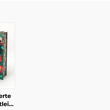
erte
leistungen,