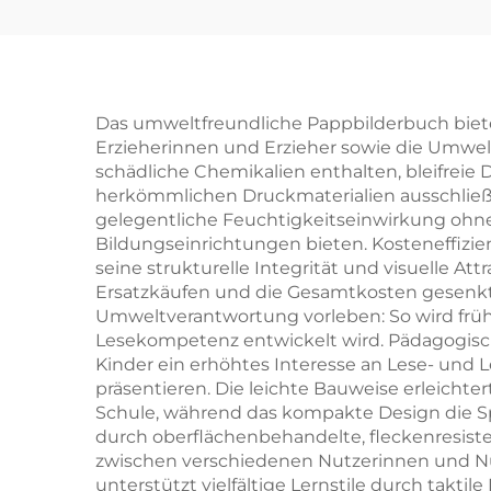
Kinder Baby
Schlafgeschichten
Pappbilderbücher
Kindergarten
B
Das umweltfreundliche Pappbilderbuch bietet
Erzieherinnen und Erzieher sowie die Umwelt 
Bildung Hardcover
la
schädliche Chemikalien enthalten, bleifrei
Bücher
herkömmlichen Druckmaterialien ausschließ
gelegentliche Feuchtigkeitseinwirkung ohne
F
Bildungseinrichtungen bieten. Kosteneffizie
go
seine strukturelle Integrität und visuelle At
Ersatzkäufen und die Gesamtkosten gesenkt w
Umweltverantwortung vorleben: So wird frühz
Lesekompetenz entwickelt wird. Pädagogische
Kinder ein erhöhtes Interesse an Lese- und L
präsentieren. Die leichte Bauweise erleicht
Schule, während das kompakte Design die Sp
durch oberflächenbehandelte, fleckenresiste
zwischen verschiedenen Nutzerinnen und 
unterstützt vielfältige Lernstile durch tak