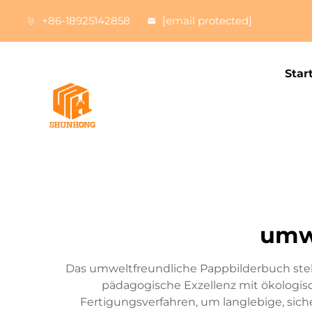
+86-18925142858
[email protected]
Star
umw
Das umweltfreundliche Pappbilderbuch stel
pädagogische Exzellenz mit ökologis
Fertigungsverfahren, um langlebige, sich