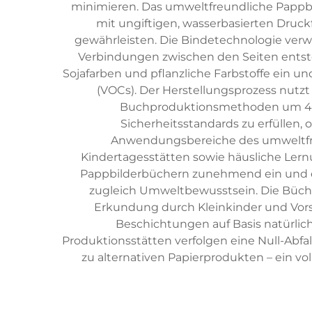
minimieren. Das umweltfreundliche Pappbil
mit ungiftigen, wasserbasierten Druck
gewährleisten. Die Bindetechnologie verw
Verbindungen zwischen den Seiten entste
Sojafarben und pflanzliche Farbstoffe ein u
(VOCs). Der Herstellungsprozess nutz
Buchproduktionsmethoden um 40 P
Sicherheitsstandards zu erfüllen
Anwendungsbereiche des umweltfre
Kindertagesstätten sowie häusliche Ler
Pappbilderbüchern zunehmend ein und er
zugleich Umweltbewusstsein. Die Büche
Erkundung durch Kleinkinder und Vors
Beschichtungen auf Basis natürlic
Produktionsstätten verfolgen eine Null-Abf
zu alternativen Papierprodukten – ein vol