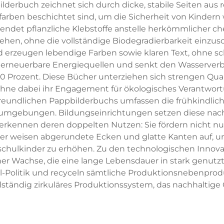
derbuch zeichnet sich durch dicke, stabile Seiten aus r
farben beschichtet sind, um die Sicherheit von Kindern 
endet pflanzliche Klebstoffe anstelle herkömmlicher 
hen, ohne die vollständige Biodegradierbarkeit einzu
nd erzeugen lebendige Farben sowie klaren Text, ohne 
t erneuerbare Energiequellen und senkt den Wasserverb
rozent. Diese Bücher unterziehen sich strengen Quali
, ohne dabei ihr Engagement für ökologisches Verantwo
undlichen Pappbilderbuchs umfassen die frühkindlich
numgebungen. Bildungseinrichtungen setzen diese nac
kennen deren doppelten Nutzen: Sie fördern nicht nu
r weisen abgerundete Ecken und glatte Kanten auf, um 
chulkinder zu erhöhen. Zu den technologischen Innova
her Wachse, die eine lange Lebensdauer in stark genut
all-Politik und recyceln sämtliche Produktionsnebenp
lständig zirkuläres Produktionssystem, das nachhaltige 