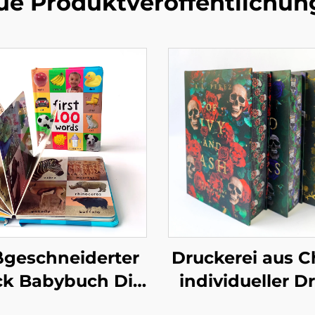
ue Produktveröffentlichun
geschneiderter
Druckerei aus C
ck Babybuch Die
individueller D
rsten 100 Tiere
hochwertige