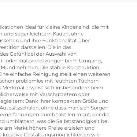
her
en
ionen ideal für kleine Kinder sind, die mit
en und sogar leichtem Kauen, ohne
cher
ussehen und ihre Funktionalität über
tition darstellen. Die in das
des Gefühl bei der Auswahl von
lag
itt- oder Kratzverletzungen beim Umgang,
n Mund nehmen. Die stabile Konstruktion
Eine einfache Reinigung stellt einen weiteren
lächen problemlos mit feuchten Tüchern
es Merkmal erweist sich insbesondere beim
glicherweise mit Verschüttetem oder
egleitern: Dank ihrer kompakten Größe und
Autositzschalen, ohne dass man sich Sorgen
nerfahrungen durch taktilen Input, der die
und umblättern, was die Selbstständigkeit bei
te am Markt höhere Preise erzielen und
t kreative Gestaltungsmöglichkeiten wie