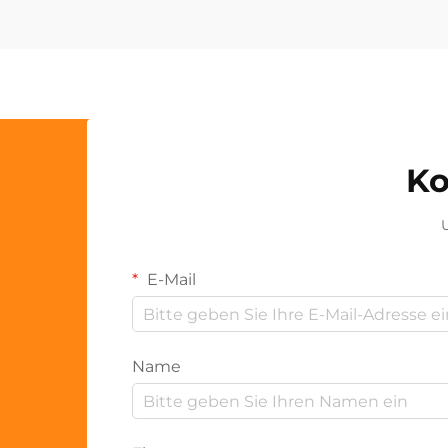
Ko
U
E-Mail
Name