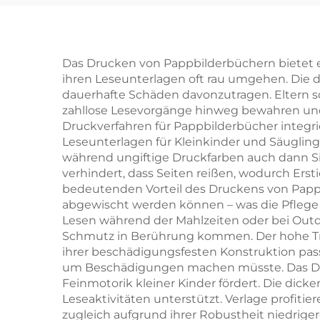
Druck Gute und
pädagogische
Pap
Kinder-
Das Drucken von Pappbilderbüchern bietet ei
ihren Leseunterlagen oft rau umgehen. Die d
Geschichtenbücher
dauerhafte Schäden davonzutragen. Eltern sc
Englische interaktive
zahllose Lesevorgänge hinweg bewahren und s
Druckverfahren für Pappbilderbücher integr
Kinder-
Leseunterlagen für Kleinkinder und Säuglin
Pappbilderbücher-
während ungiftige Druckfarben auch dann Si
verhindert, dass Seiten reißen, wodurch Erst
Druck
bedeutenden Vorteil des Druckens von Pappb
abgewischt werden können – was die Pflege 
Lesen während der Mahlzeiten oder bei Out
Schmutz in Berührung kommen. Der hohe Tr
ihrer beschädigungsfesten Konstruktion pas
um Beschädigungen machen müsste. Das Druc
Feinmotorik kleiner Kinder fördert. Die dicke
Leseaktivitäten unterstützt. Verlage profit
zugleich aufgrund ihrer Robustheit niedrig