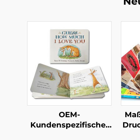
Ne
OEM-
Maß
Kundenspezifischer
Dru
Pappbilderbuch-
e