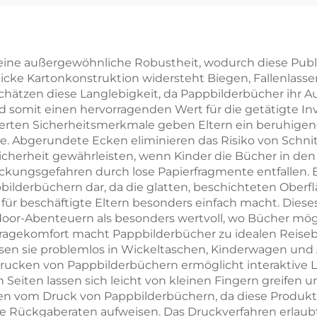
Wörter Lern-
Hardcover-Büc
pbilderbuch mit
mit lackiert
Hartdeckel
Kanten,
ne außergewöhnliche Robustheit, wodurch diese Publikat
icke Kartonkonstruktion widersteht Biegen, Fallenlass
umweltfreundli
hätzen diese Langlebigkeit, da Pappbilderbücher ihr A
Druck mit
omit einen hervorragenden Wert für die getätigte Inves
ierten Sicherheitsmerkmale geben Eltern ein beruhigen
Schutzumsch
ge. Abgerundete Ecken eliminieren das Risiko von Schn
cherheit gewährleisten, wenn Kinder die Bücher in de
ickungsgefahren durch lose Papierfragmente entfallen. 
ilderbüchern dar, da die glatten, beschichteten Oberf
für beschäftigte Eltern besonders einfach macht. Dies
door-Abenteuern als besonders wertvoll, wo Bücher mö
agekomfort macht Pappbilderbücher zu idealen Reiseb
sen sie problemlos in Wickeltaschen, Kinderwagen und 
ken von Pappbilderbüchern ermöglicht interaktive Ler
n Seiten lassen sich leicht von kleinen Fingern greifen 
ieren vom Druck von Pappbilderbüchern, da diese Produk
ere Rückgaberaten aufweisen. Das Druckverfahren erlaub