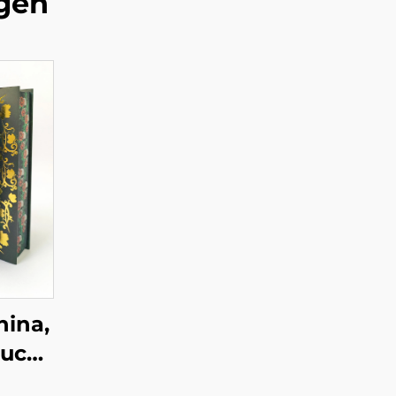
gen
hina,
ruck
r