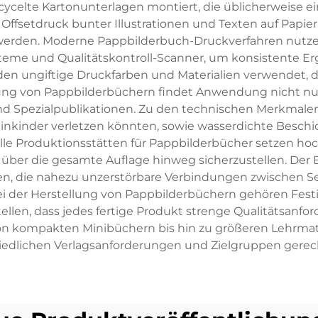
ecycelte Kartonunterlagen montiert, die üblicherweise ein
Offsetdruck bunter Illustrationen und Texten auf Papie
t werden. Moderne Pappbilderbuch-Druckverfahren nutzen
eme und Qualitätskontroll-Scanner, um konsistente Erg
den ungiftige Druckfarben und Materialien verwendet, di
ng von Pappbilderbüchern findet Anwendung nicht nur i
und Spezialpublikationen. Zu den technischen Merkmal
inkinder verletzen könnten, sowie wasserdichte Besch
elle Produktionsstätten für Pappbilderbücher setzen 
ber die gesamte Auflage hinweg sicherzustellen. Der Bi
 die nahezu unzerstörbare Verbindungen zwischen Sei
 der Herstellung von Pappbilderbüchern gehören Festigk
ellen, dass jedes fertige Produkt strenge Qualitätsanfor
n kompakten Minibüchern bis hin zu größeren Lehrmateria
edlichen Verlagsanforderungen und Zielgruppen gerec