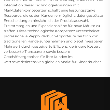
Zeitzonen und kulturelle Kontexte hinweg erleichtern. Die
Integration dieser Technologielösungen mit
Marktdatenkompetenzen schafft eine leistungsstarke
Ressource, die es den Kunden ermöglicht, datengestützte
Entscheidungen hinsichtlich der Produktauswahl,
Preisstrategien und Expansionspläne für neue Märkte zu
treffen. Diese technologische Kompetenz unterscheidet
professionelle Pappbilderbuch-Exporteure deutlich von
traditionellen Handelsunternehmen und bietet messbaren
Mehrwert durch gesteigerte Effizienz, geringere Kosten,
verbesserte Transparenz sowie bessere
Geschäftsergebnisse für ihre Kunden im
wettbewerbsintensiven globalen Markt für Kinderbücher.