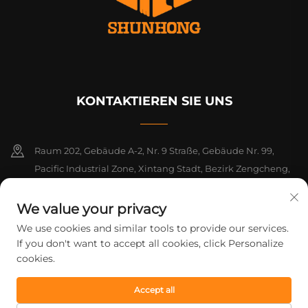
KONTAKTIEREN SIE UNS
Raum 202, Gebäude A-2, Nr. 9 Straße, Gebäude Nr. 99,
Pacific Industrial Zone, Xintang Stadt, Bezirk Zengcheng,
Guangzhou, Guangdong, China
We value your privacy
+86-18925142858
We use cookies and similar tools to provide our services.
If you don't want to accept all cookies, click Personalize
[email protected]
cookies.
Accept all
Urheberrecht © 2026 Guangzhou Shunhong Printing Co., Ltd. Alle
Rechte vorbehalten.
Datenschutzrichtlinie