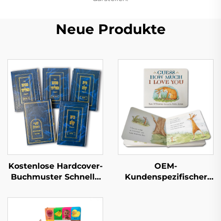
Neue Produkte
Kostenlose Hardcover-
OEM-
Buchmuster Schnelle
Kundenspezifischer
Lieferzeit Großserien-
Pappbilderbuch-Druck
Buchdruck
Gute und
Kundenspezifischer
pädagogische Kinder-
Hardcover-Buch-Set-
Geschichtenbücher