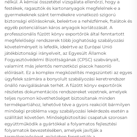
nélkül. A kémiai összetétel vizsgálata ellenőrzi, hogy a
festékek, ragasztók és kartonanyagok megfelelnek-e a
gyermekeknek szánt termékekre vonatkozó szigorú
biztonsági előírásoknak, beleértve a nehézfémek, ftalátok és
egyéb potenciálisan káros anyagok korlátozását. A
professzionális fűzött könyv exportőrök által fenntartott
megfelelőségi rendszerek több joghatóság szabályozási
követelményeit is lefedik, ideértve az Európai Unió
játékbiztonsági irányelveit, az Egyesült Államok
Fogyasztóvédelmi Bizottságának (CPSC) szabványait,
valamint más jelentős nemzetközi piacok hasonló
előírásait. Ez a komplex megközelítés megszünteti az egyes
ügyfelek számára a bonyolult szabályozási keretrendszer
önálló navigálásának terhét. A fűzött könyv exportőrök
részletes dokumentációs rendszereket vezetnek, amelyek
teljes nyomon követhetőséget biztosítanak minden
termékpartiához, lehetővé téve a gyors reakciót bármilyen
minőségi probléma vagy szabályozási lekérdezés esetén a
szállítást követően. Minőségbiztosítási csapatuk szorosan
együttműködik a gyártókkal a folyamatos fejlesztési
folyamatok bevezetésében, amelyek javítják a
termékminőséget, miközben fenntartják a