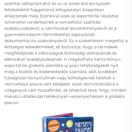
szállítás időtartamától és az út során érő környezeti
feltételektől függetlenül kifogástalan állapotban
érkezzenek meg. Ezenkívül ezek az exportőrök részletes
ismerettel rendelkeznek a nemzetközi szállítási
szabályozásokról, a vámhivatali követelményekről és a
gyermekirodalom-termékekhez kapcsolódó
dokumentációs szabványokról. Ez a szakértelem megelőzi a
költséges késedelmeket, és biztosítja, hogy a termékek
megfeleljenek a célországok biztonsági előírásainak és
behozatali szabályozásainak. A megbízható kartonkönyv-
exportőrök globális jelenléte új piaci lehetőségeket nyit
meg a kiadók és kiskereskedők számára, akik korábban
túlságosan bonyolultnak vagy költségesnek találták a
nemzetközi piacra való belépést, ezzel demokratizálva a
világpiacra való hozzáférést, és lehetővé téve, hogy minden
méretű vállalkozás hatékonyan versenyezhessen a globális
piacon.