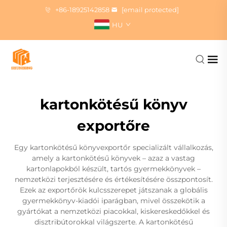
+86-18925142858
[email protected]
HU
kartonkötésű könyv
exportőre
Egy kartonkötésű könyvexportőr specializált vállalkozás,
amely a kartonkötésű könyvek – azaz a vastag
kartonlapokból készült, tartós gyermekkönyvek –
nemzetközi terjesztésére és értékesítésére összpontosít.
Ezek az exportőrök kulcsszerepet játszanak a globális
gyermekkönyv-kiadói iparágban, mivel összekötik a
gyártókat a nemzetközi piacokkal, kiskereskedőkkel és
disztribútorokkal világszerte. A kartonkötésű