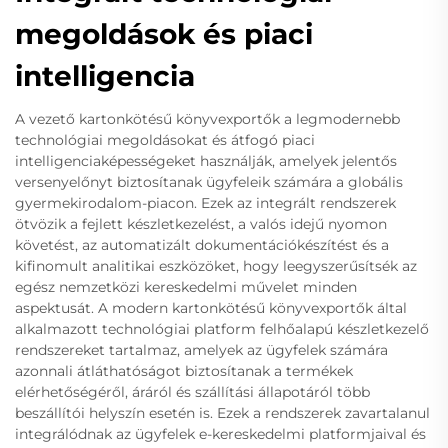
megoldások és piaci
intelligencia
A vezető kartonkötésű könyvexportők a legmodernebb
technológiai megoldásokat és átfogó piaci
intelligenciaképességeket használják, amelyek jelentős
versenyelőnyt biztosítanak ügyfeleik számára a globális
gyermekirodalom-piacon. Ezek az integrált rendszerek
ötvözik a fejlett készletkezelést, a valós idejű nyomon
követést, az automatizált dokumentációkészítést és a
kifinomult analitikai eszközöket, hogy leegyszerűsítsék az
egész nemzetközi kereskedelmi művelet minden
aspektusát. A modern kartonkötésű könyvexportők által
alkalmazott technológiai platform felhőalapú készletkezelő
rendszereket tartalmaz, amelyek az ügyfelek számára
azonnali átláthatóságot biztosítanak a termékek
elérhetőségéről, áráról és szállítási állapotáról több
beszállítói helyszín esetén is. Ezek a rendszerek zavartalanul
integrálódnak az ügyfelek e-kereskedelmi platformjaival és