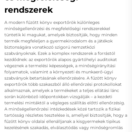
rendszerek
A modern fűzött könyv exportőrök különleges
minőségellenőrzési és megfelelőségi rendszerekkel
tüntetik ki magukat, amelyek biztosítják, hogy minden
termék megfeleljen a gyermekirodalom és a játékok
biztonságára vonatkozó szigorú nemzetközi
szabványoknak. Ezek a komplex rendszerek a forrástól
kezdődnek: az exportőrök alapos gyártóhelyi auditokat
végeznek a termelési képességek, a minőségirányítási
folyamatok, valamint a környezeti és munkaerő-ügyi
szabványok betartásának ellenőrzésére. A fűzött könyv
exportőrök több szakaszból álló ellenőrzési protokollokat
alkalmaznak, amelyek a termékeket a teljes ellátási lánc
során különböző időpontokban vizsgálják – a kezdeti
termelési mintáktól a végleges szállítás előtti ellenőrzésig.
A minőségellenőrzési intézkedések közé tartozik a fizikai
tartósság részletes tesztelése is, amellyel biztosítják, hogy a
fűzött könyv oldalai ellenálljanak a kisgyermekek tipikus
kezelésének szakadás, elválasztódás vagy minőségromlás