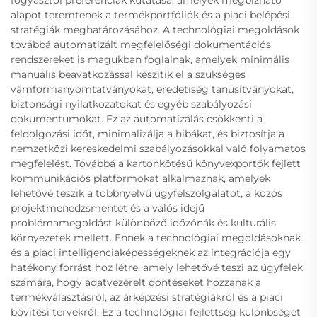
fogyasztói preferenciák kutatása, amelyek megbízható
alapot teremtenek a termékportfóliók és a piaci belépési
stratégiák meghatározásához. A technológiai megoldások
továbbá automatizált megfelelőségi dokumentációs
rendszereket is magukban foglalnak, amelyek minimális
manuális beavatkozással készítik el a szükséges
vámformanyomtatványokat, eredetiség tanúsítványokat,
biztonsági nyilatkozatokat és egyéb szabályozási
dokumentumokat. Ez az automatizálás csökkenti a
feldolgozási időt, minimalizálja a hibákat, és biztosítja a
nemzetközi kereskedelmi szabályozásokkal való folyamatos
megfelelést. Továbbá a kartonkötésű könyvexportők fejlett
kommunikációs platformokat alkalmaznak, amelyek
lehetővé teszik a többnyelvű ügyfélszolgálatot, a közös
projektmenedzsmentet és a valós idejű
problémamegoldást különböző időzónák és kulturális
környezetek mellett. Ennek a technológiai megoldásoknak
és a piaci intelligenciaképességeknek az integrációja egy
hatékony forrást hoz létre, amely lehetővé teszi az ügyfelek
számára, hogy adatvezérelt döntéseket hozzanak a
termékválasztásról, az árképzési stratégiákról és a piaci
bővítési tervekről. Ez a technológiai fejlettség különbséget