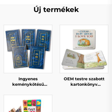
Új termékek
Ingyenes
OEM testre szabott
keménykötésű
kartonkönyv
könyvminta gyors
nyomtatás jó és
szállítási határidő
oktató jellegű
tömeges
gyermekmesék angol
könyvnyomtatás
interaktív gyermek
testre szabott
kartonkönyvek