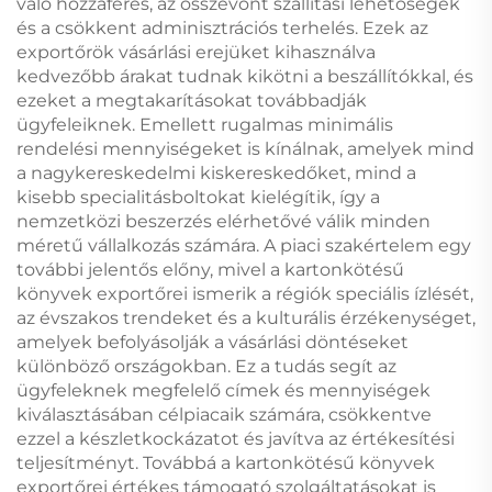
való hozzáférés, az összevont szállítási lehetőségek
és a csökkent adminisztrációs terhelés. Ezek az
exportőrök vásárlási erejüket kihasználva
kedvezőbb árakat tudnak kikötni a beszállítókkal, és
ezeket a megtakarításokat továbbadják
ügyfeleiknek. Emellett rugalmas minimális
rendelési mennyiségeket is kínálnak, amelyek mind
a nagykereskedelmi kiskereskedőket, mind a
kisebb specialitásboltokat kielégítik, így a
nemzetközi beszerzés elérhetővé válik minden
méretű vállalkozás számára. A piaci szakértelem egy
további jelentős előny, mivel a kartonkötésű
könyvek exportőrei ismerik a régiók speciális ízlését,
az évszakos trendeket és a kulturális érzékenységet,
amelyek befolyásolják a vásárlási döntéseket
különböző országokban. Ez a tudás segít az
ügyfeleknek megfelelő címek és mennyiségek
kiválasztásában célpiacaik számára, csökkentve
ezzel a készletkockázatot és javítva az értékesítési
teljesítményt. Továbbá a kartonkötésű könyvek
exportőrei értékes támogató szolgáltatásokat is