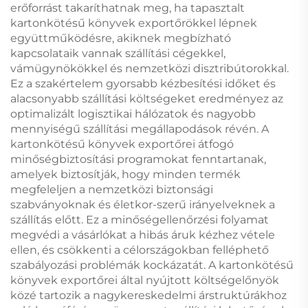
erőforrást takaríthatnak meg, ha tapasztalt
kartonkötésű könyvek exportőrökkel lépnek
együttműködésre, akiknek megbízható
kapcsolataik vannak szállítási cégekkel,
vámügynökökkel és nemzetközi disztribútorokkal.
Ez a szakértelem gyorsabb kézbesítési időket és
alacsonyabb szállítási költségeket eredményez az
optimalizált logisztikai hálózatok és nagyobb
mennyiségű szállítási megállapodások révén. A
kartonkötésű könyvek exportőrei átfogó
minőségbiztosítási programokat fenntartanak,
amelyek biztosítják, hogy minden termék
megfeleljen a nemzetközi biztonsági
szabványoknak és életkor-szerű irányelveknek a
szállítás előtt. Ez a minőségellenőrzési folyamat
megvédi a vásárlókat a hibás áruk kézhez vétele
ellen, és csökkenti a célországokban felléphető
szabályozási problémák kockázatát. A kartonkötésű
könyvek exportőrei által nyújtott költségelőnyök
közé tartozik a nagykereskedelmi árstruktúrákhoz