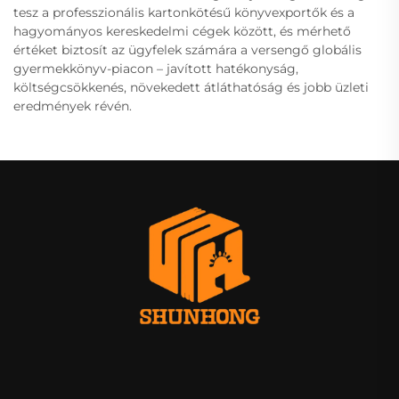
tesz a professzionális kartonkötésű könyvexportők és a
hagyományos kereskedelmi cégek között, és mérhető
értéket biztosít az ügyfelek számára a versengő globális
gyermekkönyv-piacon – javított hatékonyság,
költségcsökkenés, növekedett átláthatóság és jobb üzleti
eredmények révén.