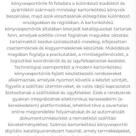
könyvexportőrök fő feladata a különböző kiadóktól és
gyártóktól származó minőségi kartonkötésű könyvek
beszerzése, majd azok elosztásának elősegítése különböző
országokban és régiókban. A kartonkötésű
könyvexportőrök általában kiterjedt katalógusokat tartanak
fenn, amelyek sokféle címet foglalnak magukba: oktatási
tartalmaktól kezdve szórakoztató mesékig, kifejezetten
csecsemőknek és kisgyermekeknek készültek. Működésük
magában foglalja a piackutatást, a minőségellenőrzést, a
logisztikai koordinációt és az ügyfélkapcsolat-kezelést.
Technológiai szempontból a modern kartonkötésű
könyvexportőrök fejlett készletkezelő rendszereket
alkalmaznak, amelyek nyomon követik a készlet szintjét,
figyelik a szállítási ütemterveket, és valós idejű kapcsolatot
biztosítanak a szállítókkal és ügyfelekkel. Ezek a rendszerek
gyakran integrálódnak elektronikus kereskedelmi (e-
kereskedelem) platformokkal, lehetővé téve a zavartalan
online megrendelési folyamatokat és az automatizált
dokumentumkészítést a nemzetközi szállítási
követelményekhez. Számos kartonkötésű könyvexportőr
digitális katalógusrendszert használ, amely termékképeket,