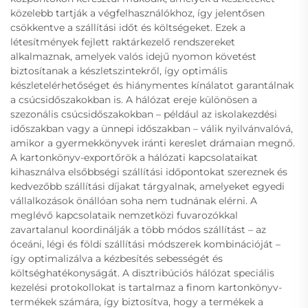
közelebb tartják a végfelhasználókhoz, így jelentősen
csökkentve a szállítási időt és költségeket. Ezek a
létesítmények fejlett raktárkezelő rendszereket
alkalmaznak, amelyek valós idejű nyomon követést
biztosítanak a készletszintekről, így optimális
készletelérhetőséget és hiánymentes kínálatot garantálnak
a csúcsidőszakokban is. A hálózat ereje különösen a
szezonális csúcsidőszakokban – például az iskolakezdési
időszakban vagy a ünnepi időszakban – válik nyilvánvalóvá,
amikor a gyermekkönyvek iránti kereslet drámaian megnő.
A kartonkönyv-exportőrök a hálózati kapcsolataikat
kihasználva elsőbbségi szállítási időpontokat szereznek és
kedvezőbb szállítási díjakat tárgyalnak, amelyeket egyedi
vállalkozások önállóan soha nem tudnának elérni. A
meglévő kapcsolataik nemzetközi fuvarozókkal
zavartalanul koordinálják a több módos szállítást – az
óceáni, légi és földi szállítási módszerek kombinációját –
így optimalizálva a kézbesítés sebességét és
költséghatékonyságát. A disztribúciós hálózat speciális
kezelési protokollokat is tartalmaz a finom kartonkönyv-
termékek számára, így biztosítva, hogy a termékek a