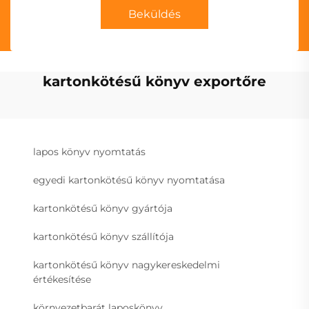
Beküldés
kartonkötésű könyv exportőre
lapos könyv nyomtatás
egyedi kartonkötésű könyv nyomtatása
kartonkötésű könyv gyártója
kartonkötésű könyv szállítója
kartonkötésű könyv nagykereskedelmi
értékesítése
környezetbarát laposkönyv