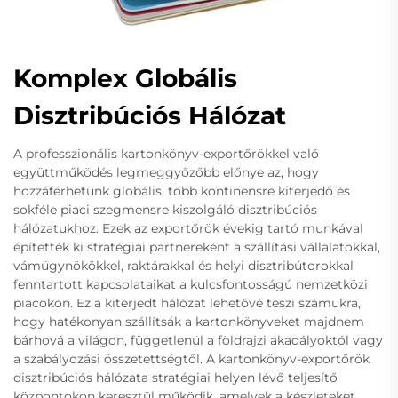
Komplex Globális
Disztribúciós Hálózat
A professzionális kartonkönyv-exportőrökkel való
együttműködés legmeggyőzőbb előnye az, hogy
hozzáférhetünk globális, több kontinensre kiterjedő és
sokféle piaci szegmensre kiszolgáló disztribúciós
hálózatukhoz. Ezek az exportőrök évekig tartó munkával
építették ki stratégiai partnereként a szállítási vállalatokkal,
vámügynökökkel, raktárakkal és helyi disztribútorokkal
fenntartott kapcsolataikat a kulcsfontosságú nemzetközi
piacokon. Ez a kiterjedt hálózat lehetővé teszi számukra,
hogy hatékonyan szállítsák a kartonkönyveket majdnem
bárhová a világon, függetlenül a földrajzi akadályoktól vagy
a szabályozási összetettségtől. A kartonkönyv-exportőrök
disztribúciós hálózata stratégiai helyen lévő teljesítő
központokon keresztül működik, amelyek a készleteket