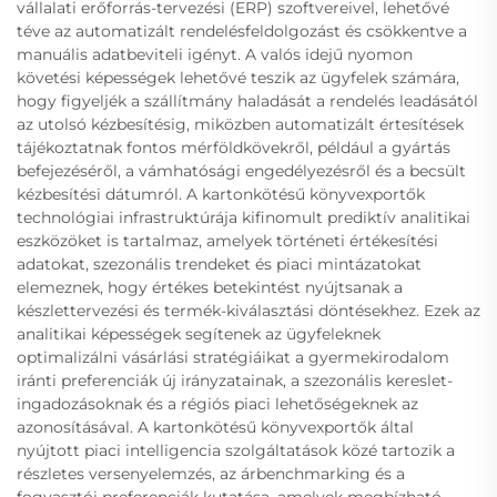
vállalati erőforrás-tervezési (ERP) szoftvereivel, lehetővé
téve az automatizált rendelésfeldolgozást és csökkentve a
manuális adatbeviteli igényt. A valós idejű nyomon
követési képességek lehetővé teszik az ügyfelek számára,
hogy figyeljék a szállítmány haladását a rendelés leadásától
az utolsó kézbesítésig, miközben automatizált értesítések
tájékoztatnak fontos mérföldkövekről, például a gyártás
befejezéséről, a vámhatósági engedélyezésről és a becsült
kézbesítési dátumról. A kartonkötésű könyvexportők
technológiai infrastruktúrája kifinomult prediktív analitikai
eszközöket is tartalmaz, amelyek történeti értékesítési
adatokat, szezonális trendeket és piaci mintázatokat
elemeznek, hogy értékes betekintést nyújtsanak a
készlettervezési és termék-kiválasztási döntésekhez. Ezek az
analitikai képességek segítenek az ügyfeleknek
optimalizálni vásárlási stratégiáikat a gyermekirodalom
iránti preferenciák új irányzatainak, a szezonális kereslet-
ingadozásoknak és a régiós piaci lehetőségeknek az
azonosításával. A kartonkötésű könyvexportők által
nyújtott piaci intelligencia szolgáltatások közé tartozik a
részletes versenyelemzés, az árbenchmarking és a