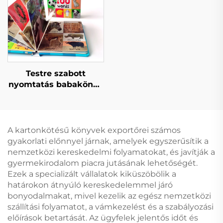
keménykötésű
nyomtatása
könyvkészlet
nyomtatás
Testre szabott
nyomtatás babakönyv
az első 100 állat szó
oktatás
keménykötésű
kartonkönyv
A kartonkötésű könyvek exportőrei számos
gyakorlati előnnyel járnak, amelyek egyszerűsítik a
nemzetközi kereskedelmi folyamatokat, és javítják a
gyermekirodalom piacra jutásának lehetőségét.
Ezek a specializált vállalatok kiküszöbölik a
határokon átnyúló kereskedelemmel járó
bonyodalmakat, mivel kezelik az egész nemzetközi
szállítási folyamatot, a vámkezelést és a szabályozási
előírások betartását. Az ügyfelek jelentős időt és