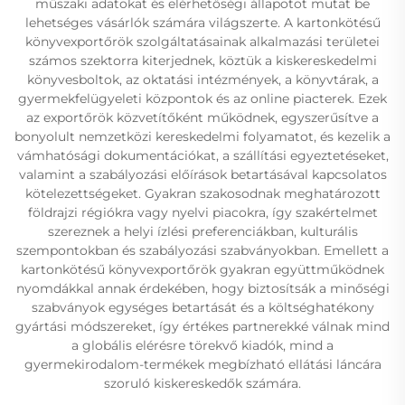
műszaki adatokat és elérhetőségi állapotot mutat be
lehetséges vásárlók számára világszerte. A kartonkötésű
könyvexportőrök szolgáltatásainak alkalmazási területei
számos szektorra kiterjednek, köztük a kiskereskedelmi
könyvesboltok, az oktatási intézmények, a könyvtárak, a
gyermekfelügyeleti központok és az online piacterek. Ezek
az exportőrök közvetítőként működnek, egyszerűsítve a
bonyolult nemzetközi kereskedelmi folyamatot, és kezelik a
vámhatósági dokumentációkat, a szállítási egyeztetéseket,
valamint a szabályozási előírások betartásával kapcsolatos
kötelezettségeket. Gyakran szakosodnak meghatározott
földrajzi régiókra vagy nyelvi piacokra, így szakértelmet
szereznek a helyi ízlési preferenciákban, kulturális
szempontokban és szabályozási szabványokban. Emellett a
kartonkötésű könyvexportőrök gyakran együttműködnek
nyomdákkal annak érdekében, hogy biztosítsák a minőségi
szabványok egységes betartását és a költséghatékony
gyártási módszereket, így értékes partnerekké válnak mind
a globális elérésre törekvő kiadók, mind a
gyermekirodalom-termékek megbízható ellátási láncára
szoruló kiskereskedők számára.