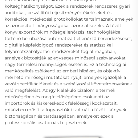
költséghatékonyságot. Ezek a rendszerek rendszeres gyári
auditokat, beszállítói teljesítményértékeléseket és
korrekciós intézkedési protokollokat tartalmaznak, amelyek
az azonosított hiányosságokat azonnal kezelik. A fűzött
könyv exportőrök minőségellenőrzési technológiákba
történő beruházása automatizált ellenőrző berendezéseket,
digitális képfeldolgozó rendszereket és statisztikai
folyamatszabályozási módszereket foglal magában,
amelyek biztosítják az egységes minőségi szabványokat
nagy termelési mennyiségek esetén is. Ez a technológiai
megközelítés csökkenti az emberi hibákat, és objektív,
mérhető minőségi mutatókat nyújt, amelyek igazolják a
vevői specifikációknak és a szabályozási követelményeknek
való megfelelést. Az így kialakuló bizalom a termék
minőségében és megfelelőségében csökkenti az
importőrök és kiskereskedők felelősségi kockázatait,
miközben erősíti a fogyasztók bizalmát a fűzött könyvek
biztonságában és tartósságában, amelyeket ezek a
professzionális csatornák terjesztenek.