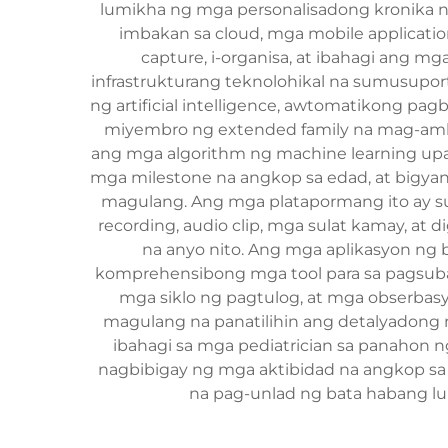
lumikha ng mga personalisadong kronika 
imbakan sa cloud, mga mobile applicati
capture, i-organisa, at ibahagi ang m
infrastrukturang teknolohikal na sumusupor
ng artificial intelligence, awtomatikong p
miyembro ng extended family na mag-am
ang mga algorithm ng machine learning up
mga milestone na angkop sa edad, at bigy
magulang. Ang mga platapormang ito ay su
recording, audio clip, mga sulat kamay, at 
na anyo nito. Ang mga aplikasyon ng 
komprehensibong mga tool para sa pagsuba
mga siklo ng pagtulog, at mga obserbas
magulang na panatilihin ang detalyadong 
ibahagi sa mga pediatrician sa panahon
nagbibigay ng mga aktibidad na angkop sa
na pag-unlad ng bata habang lum