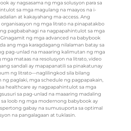
ook ay nagsasama ng mga solusyon para sa
intulot sa mga magulang na maayos na i-
 kadalian at kakayahang ma-access. Ang
 organisasyon ng mga litrato na pinapatakbo
ibong pagbabahagi na nagpapahintulot sa mga
 Ginagamit ng mga advanced na babybook
da ang mga karagdagang nilalaman batay sa
ng pag-unlad na maaaring kalimutan ng mga
ga mataas na resolusyon na litrato, video
agang sandali ay mapapanatili sa pinakatunay
m ng litrato—naglilingkod sila bilang
 ng paglaki, mga schedule ng pagpapakain,
sa healthcare ay nagpapahintulot sa mga
gsusuri sa pag-unlad na maaaring madaling
nt sa loob ng mga modernong babybook ay
kspertong gabay na sumusuporta sa optimal
syon na pangalagaan at tuklasin.