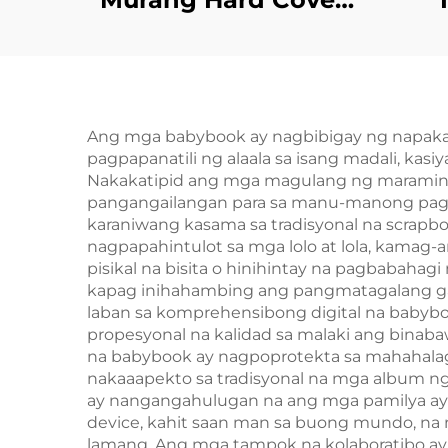
Binding Pasadyang
Pag-print ng Libro
Serb
para sa mga Nobela
ng R
ng mga Matatanda
Nov
Ang mga babybook ay nagbibigay ng napakal
pagpapanatili ng alaala sa isang madali, ka
Romanza Linen
Edg
Nakakatipid ang mga magulang ng maraming
Hardcover na Libro
Lib
pangangailangan para sa manu-manong pag-uu
karaniwang kasama sa tradisyonal na scrapb
nagpapahintulot sa mga lolo at lola, kamag-
pisikal na bisita o hinihintay na pagbabaha
kapag inihahambing ang pangmatagalang gasto
laban sa komprehensibong digital na babyb
propesyonal na kalidad sa malaki ang binaba
na babybook ay nagpoprotekta sa mahahalagan
nakaaapekto sa tradisyonal na mga album ng 
ay nangangahulugan na ang mga pamilya ay
device, kahit saan man sa buong mundo, na n
lamang. Ang mga tampok na kolaboratibo a