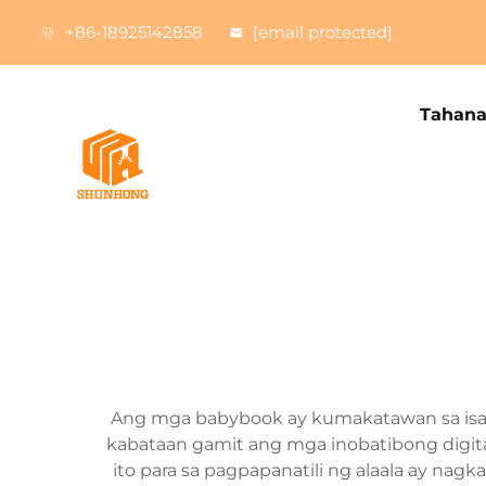
+86-18925142858
[email protected]
Tahan
Ang mga babybook ay kumakatawan sa isan
kabataan gamit ang mga inobatibong digit
ito para sa pagpapanatili ng alaala ay 