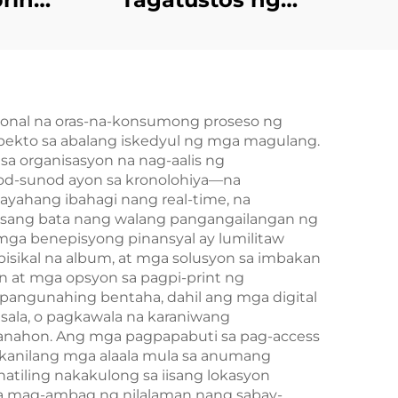
od na
Larong Kard na
anig
Mayroon sa
ker
Magkabilaang Panig
| Pasadyang Pag-
yonal na oras-na-konsumong proseso ng
erpekto sa abalang iskedyul ng mga magulang.
print at Pag-iimpake
 organisasyon na nag-aalis ng
para sa mga
nod-sunod ayon sa kronolohiya—na
ayahang ibahagi nang real-time, na
Matatanda at Mag-
g isang bata nang walang pangangailangan ng
asawa
 mga benepisyong pinansyal ay lumilitaw
pisikal na album, at mga solusyon sa imbakan
 at mga opsyon sa pagpi-print ng
g pangunahing bentaha, dahil ang mga digital
nsala, o pagkawala na karaniwang
g panahon. Ang mga pagpapabuti sa pag-access
kanilang mga alaala mula sa anumang
atiling nakakulong sa iisang lokasyon
a mag-ambag ng nilalaman nang sabay-