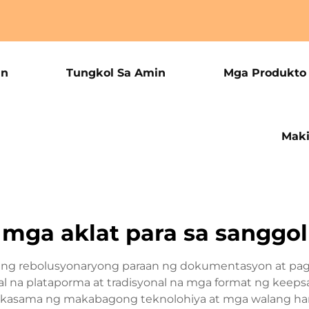
an
Tungkol Sa Amin
Mga Produkto
Maki
mga aklat para sa sanggol
g rebolusyonaryong paraan ng dokumentasyon at pagp
al na plataporma at tradisyonal na mga format ng ke
nagkakasama ng makabagong teknolohiya at mga walang 