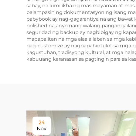
sabay, na lumilikha ng mas mayaman at mas
palampasin ng dokumentasyon ng isang mag
babybook ay nag-gagarantiya na ang bawat ko
polished na anyo nang walang pangangailang
seguridad ng backup ay nagbibigay ng kap
mapapalitan na mga alaala laban sa mga kab
pag-customize ay nagpapahintulot sa mga pa
kagustuhan, tradisyong kultural, at mga hal
kabuuang karanasan sa pagtingin para sa ka
24
Nov