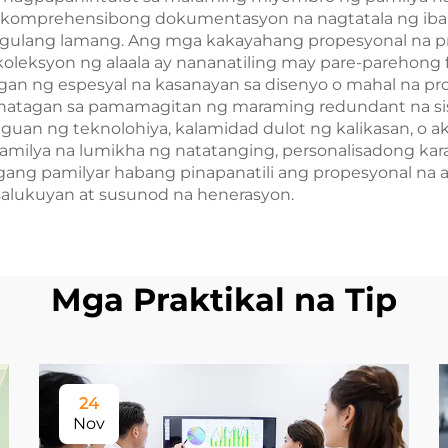
 komprehensibong dokumentasyon na nagtatala ng iba’t
ulang lamang. Ang mga kakayahang propesyonal na pre
leksyon ng alaala ay nananatiling may pare-parehong fo
an ng espesyal na kasanayan sa disenyo o mahal na pr
anatagan sa pamamagitan ng maraming redundant na si
iguan ng teknolohiya, kalamidad dulot ng kalikasan, o 
milya na lumikha ng natatanging, personalisadong kar
agang pamilyar habang pinapanatili ang propesyonal na 
salukuyan at susunod na henerasyon.
Mga Praktikal na Tip
24
Nov