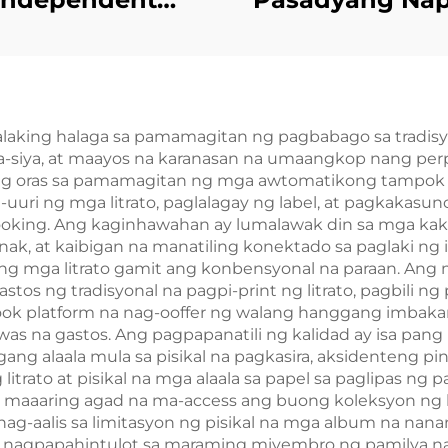
Publisher na
sa Harap at Lik
isyo sa Pag-print
Magkabilaang P
omantic Fiction
na Kard ng Po
el na may Spray
aking halaga sa pamamagitan ng pagbabago sa tradis
siya-siya, at maayos na karanasan na umaangkop nang p
es Hardcover na
 oras sa pamamagitan ng mga awtomatikong tampok sa
ro na may Dust
ri ng mga litrato, paglalagay ng label, at pagkakasu
ooking. Ang kaginhawahan ay lumalawak din sa mga kak
Jacket
anak, at kaibigan na manatiling konektado sa paglaki n
gi ng mga litrato gamit ang konbensyonal na paraan. Ang
s ng tradisyonal na pagpi-print ng litrato, pagbili ng 
ook platform na nag-ooffer ng walang hanggang imbakan
was na gastos. Ang pagpapanatili ng kalidad ay isa pan
g alaala mula sa pisikal na pagkasira, aksidenteng pi
litrato at pisikal na mga alaala sa papel sa paglipas n
 maaaring agad na ma-access ang buong koleksyon ng 
ag-aalis sa limitasyon ng pisikal na mga album na nanan
y nagpapahintulot sa maraming miyembro ng pamilya n