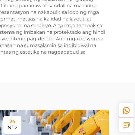
 ibang pananaw at sandali na maaaring
sentasyon na nakabuilt sa loob ng mga
rmat, mataas na kalidad na layout, at
opesyonal na serbisyo. Ang mga tampok sa
stema ng imbakan na protektado ang hindi
aksidenteng pag-delete. Ang mga opsyon sa
anasan na sumasalamin sa indibidwal na
antas ng estetika na nagpapabuti sa
24
Nov