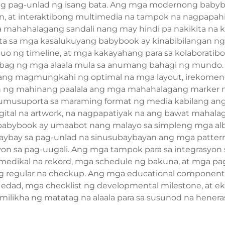
ng pag-unlad ng isang bata. Ang mga modernong babyb
on, at interaktibong multimedia na tampok na nagpapah
ga mahahalagang sandali nang may hindi pa nakikita na
ta sa mga kasalukuyang babybook ay kinabibilangan ng
agbuo ng timeline, at mga kakayahang para sa kolaborat
bag ng mga alaala mula sa anumang bahagi ng mundo.
ang magmungkahi ng optimal na mga layout, irekomen
an ng mahinang paalala ang mga mahahalagang marker 
musuporta sa maraming format ng media kabilang ang m
digital na artwork, na nagpapatiyak na ang bawat mahal
babybook ay umaabot nang malayo sa simpleng mga albu
ybay sa pag-unlad na sinusubaybayan ang mga pattern
yon sa pag-uugali. Ang mga tampok para sa integrasyon 
medikal na rekord, mga schedule ng bakuna, at mga pa
 ng regular na checkup. Ang mga educational compone
 edad, mga checklist ng developmental milestone, at e
ilikha ng matatag na alaala para sa susunod na henera