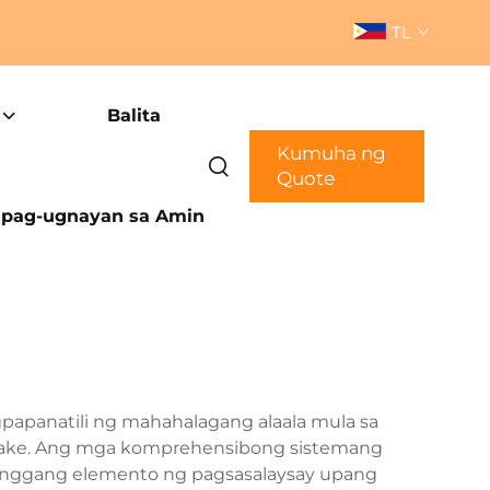
TL
Balita
Kumuha ng
Quote
pag-ugnayan sa Amin
apanatili ng mahahalagang alaala mula sa
epsake. Ang mga komprehensibong sistemang
hanggang elemento ng pagsasalaysay upang