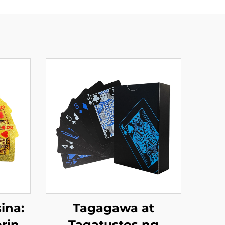
ina:
Tagagawa at
rint
Tagatustos ng