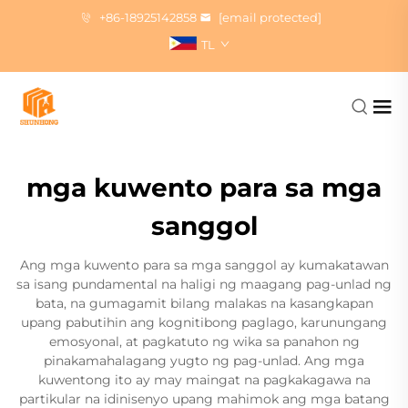
+86-18925142858
[email protected]
TL
mga kuwento para sa mga
sanggol
Ang mga kuwento para sa mga sanggol ay kumakatawan
sa isang pundamental na haligi ng maagang pag-unlad ng
bata, na gumagamit bilang malakas na kasangkapan
upang pabutihin ang kognitibong paglago, karunungang
emosyonal, at pagkatuto ng wika sa panahon ng
pinakamahalagang yugto ng pag-unlad. Ang mga
kuwentong ito ay may maingat na pagkakagawa na
partikular na idinisenyo upang mahimok ang mga batang