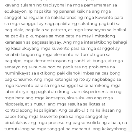
kayang tularan ng tradisyonal na mga pamamaraan sa
edukasyon. Ipinapakita ng pananaliksik na ang mga
sanggol na regular na nakakaranas ng mga kuwento para
sa mga sanggol ay nagpapakita ng sukatang pagbuti sa
pag-alala, pagkilala sa pattern, at mga kasanayan sa lohikal
na pag-iisip kumpara sa mga bata na may limitadong
karanasan sa pagsasalaysay. Ang mga interaktibong bahagi
ng kasalukuyang mga kuwento para sa mga sanggol ay
kinabibilangan ng mga elemento na tumutugon sa
paghipo, mga demonstrasyon ng sanhi-at-bunga, at mga
senaryo ng sunud-sunod na paglutas ng problema na
humihikayat sa aktibong pakikilahok imbes na pasibong
pagkonsumo. Ang mga katangiang ito ay nagbabago sa
mga kuwento para sa mga sanggol sa dinamikong mga
laboratoryo ng pagkatuto kung saan eksperimentado ng
mga bata ang mga konsepto, sinusubukan ang mga
hipotesis, at sinusuri ang mga resulta sa ligtas at
kontroladong kapaligiran. Ang paulit-ulit na kalikasan ng
paboritong mga kuwento para sa mga sanggol ay
pinalalakas ang mga proseso ng pagkonsolida ng alaala, na
tumutulong sa mga sanggol na mapabuti ang kakayahang