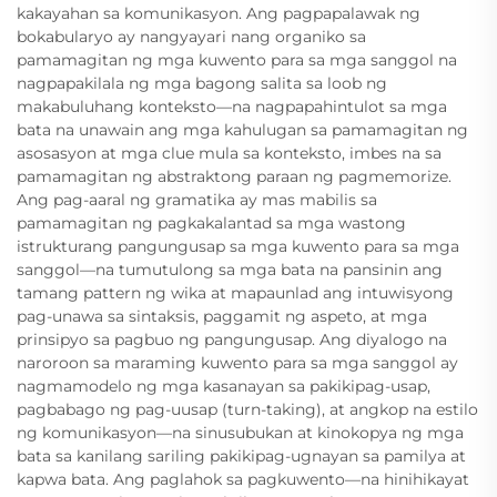
kakayahan sa komunikasyon. Ang pagpapalawak ng
bokabularyo ay nangyayari nang organiko sa
pamamagitan ng mga kuwento para sa mga sanggol na
nagpapakilala ng mga bagong salita sa loob ng
makabuluhang konteksto—na nagpapahintulot sa mga
bata na unawain ang mga kahulugan sa pamamagitan ng
asosasyon at mga clue mula sa konteksto, imbes na sa
pamamagitan ng abstraktong paraan ng pagmemorize.
Ang pag-aaral ng gramatika ay mas mabilis sa
pamamagitan ng pagkakalantad sa mga wastong
istrukturang pangungusap sa mga kuwento para sa mga
sanggol—na tumutulong sa mga bata na pansinin ang
tamang pattern ng wika at mapaunlad ang intuwisyong
pag-unawa sa sintaksis, paggamit ng aspeto, at mga
prinsipyo sa pagbuo ng pangungusap. Ang diyalogo na
naroroon sa maraming kuwento para sa mga sanggol ay
nagmamodelo ng mga kasanayan sa pakikipag-usap,
pagbabago ng pag-uusap (turn-taking), at angkop na estilo
ng komunikasyon—na sinusubukan at kinokopya ng mga
bata sa kanilang sariling pakikipag-ugnayan sa pamilya at
kapwa bata. Ang paglahok sa pagkuwento—na hinihikayat