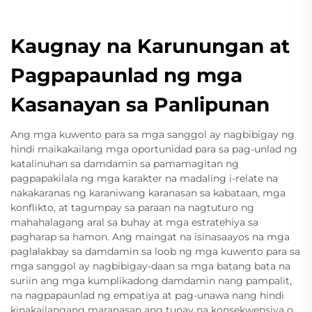
Kaugnay na Karunungan at
Pagpapaunlad ng mga
Kasanayan sa Panlipunan
Ang mga kuwento para sa mga sanggol ay nagbibigay ng
hindi maikakailang mga oportunidad para sa pag-unlad ng
katalinuhan sa damdamin sa pamamagitan ng
pagpapakilala ng mga karakter na madaling i-relate na
nakakaranas ng karaniwang karanasan sa kabataan, mga
konflikto, at tagumpay sa paraan na nagtuturo ng
mahahalagang aral sa buhay at mga estratehiya sa
pagharap sa hamon. Ang maingat na isinasaayos na mga
paglalakbay sa damdamin sa loob ng mga kuwento para sa
mga sanggol ay nagbibigay-daan sa mga batang bata na
suriin ang mga kumplikadong damdamin nang pampalit,
na nagpapaunlad ng empatiya at pag-unawa nang hindi
kinakailangang maranasan ang tunay na konsekwensiya o