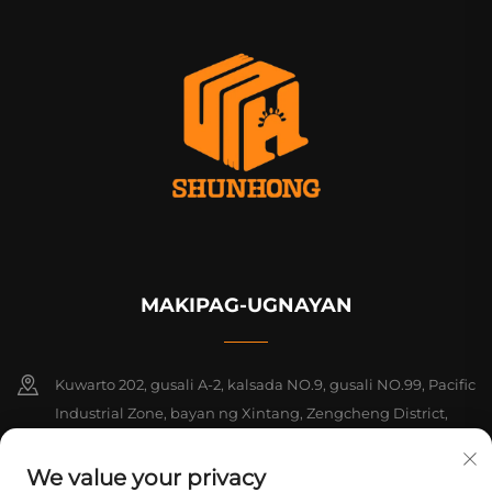
MAKIPAG-UGNAYAN
Kuwarto 202, gusali A-2, kalsada NO.9, gusali NO.99, Pacific
Industrial Zone, bayan ng Xintang, Zengcheng District,
Guangzhou, Guangdong, Tsina
We value your privacy
+86-18925142858