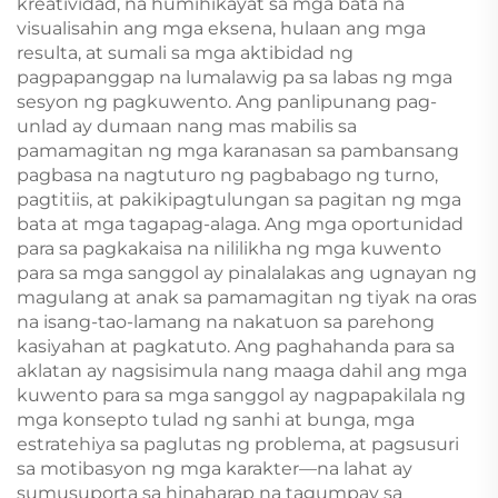
kreatividad, na humihikayat sa mga bata na
visualisahin ang mga eksena, hulaan ang mga
resulta, at sumali sa mga aktibidad ng
pagpapanggap na lumalawig pa sa labas ng mga
sesyon ng pagkuwento. Ang panlipunang pag-
unlad ay dumaan nang mas mabilis sa
pamamagitan ng mga karanasan sa pambansang
pagbasa na nagtuturo ng pagbabago ng turno,
pagtitiis, at pakikipagtulungan sa pagitan ng mga
bata at mga tagapag-alaga. Ang mga oportunidad
para sa pagkakaisa na nililikha ng mga kuwento
para sa mga sanggol ay pinalalakas ang ugnayan ng
magulang at anak sa pamamagitan ng tiyak na oras
na isang-tao-lamang na nakatuon sa parehong
kasiyahan at pagkatuto. Ang paghahanda para sa
aklatan ay nagsisimula nang maaga dahil ang mga
kuwento para sa mga sanggol ay nagpapakilala ng
mga konsepto tulad ng sanhi at bunga, mga
estratehiya sa paglutas ng problema, at pagsusuri
sa motibasyon ng mga karakter—na lahat ay
sumusuporta sa hinaharap na tagumpay sa