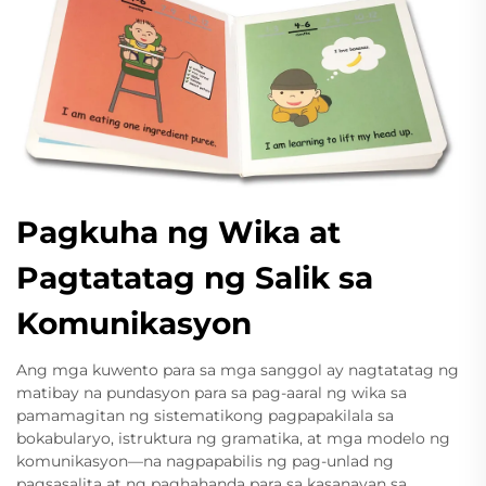
Pagkuha ng Wika at
Pagtatatag ng Salik sa
Komunikasyon
Ang mga kuwento para sa mga sanggol ay nagtatatag ng
matibay na pundasyon para sa pag-aaral ng wika sa
pamamagitan ng sistematikong pagpapakilala sa
bokabularyo, istruktura ng gramatika, at mga modelo ng
komunikasyon—na nagpapabilis ng pag-unlad ng
pagsasalita at ng paghahanda para sa kasanayan sa