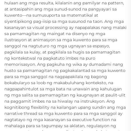
hulaan ang mga resulta, kilalanin ang pamilyar na pattern,
at antasipahin ang mga sunud-sunod na pangyayari sa
kuwento—na sumusuporta sa matematikal at
siyentipikong pag-iisip sa mga susunod na taon. Ang mga
kasanayan sa visual processing ay napapalakas nang malaki
sa pamamagitan ng maingat na disenyo ng mga
ilustrasyon at animasyon sa mga kuwento para sa mga
sanggol na nagtuturo ng mga ugnayan sa espasyo,
pagkilala sa kulay, at pagkilala sa hugis sa pamamagitan
ng kontekstwal na pagkatuto imbes na puro
memorisasyon. Ang pagkuha ng wika ay dumadami nang
husto sa pamamagitan ng pagkakalantad sa mga kuwento
para sa mga sanggol na nagpapakilala ng bagong
bokabularyo sa loob ng makabuluhang konteksto, na
nagpapahintulot sa mga bata na unawain ang kahulugan
ng mga salita sa pamamagitan ng kaugnayan at paulit-ulit
na paggamit imbes na sa hiwalay na instruksyon. Ang
kognitibong flexibility na kailangan upang sundin ang mga
narrative thread sa mga kuwento para sa mga sanggol ay
nagtatayo ng mga kasanayan sa executive function na
mahalaga para sa tagumpay sa aklatan, regulasyon ng