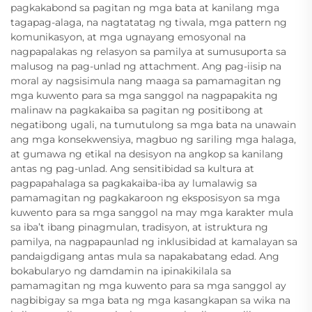
pagkakabond sa pagitan ng mga bata at kanilang mga
tagapag-alaga, na nagtatatag ng tiwala, mga pattern ng
komunikasyon, at mga ugnayang emosyonal na
nagpapalakas ng relasyon sa pamilya at sumusuporta sa
malusog na pag-unlad ng attachment. Ang pag-iisip na
moral ay nagsisimula nang maaga sa pamamagitan ng
mga kuwento para sa mga sanggol na nagpapakita ng
malinaw na pagkakaiba sa pagitan ng positibong at
negatibong ugali, na tumutulong sa mga bata na unawain
ang mga konsekwensiya, magbuo ng sariling mga halaga,
at gumawa ng etikal na desisyon na angkop sa kanilang
antas ng pag-unlad. Ang sensitibidad sa kultura at
pagpapahalaga sa pagkakaiba-iba ay lumalawig sa
pamamagitan ng pagkakaroon ng eksposisyon sa mga
kuwento para sa mga sanggol na may mga karakter mula
sa iba’t ibang pinagmulan, tradisyon, at istruktura ng
pamilya, na nagpapaunlad ng inklusibidad at kamalayan sa
pandaigdigang antas mula sa napakabatang edad. Ang
bokabularyo ng damdamin na ipinakikilala sa
pamamagitan ng mga kuwento para sa mga sanggol ay
nagbibigay sa mga bata ng mga kasangkapan sa wika na