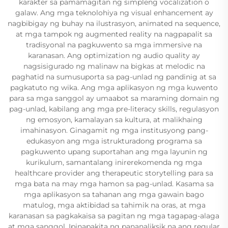
karakter sa pamamagitan ng simpleng vocalization o
galaw. Ang mga teknolohiya ng visual enhancement ay
nagbibigay ng buhay na ilustrasyon, animated na sequence,
at mga tampok ng augmented reality na nagpapalit sa
tradisyonal na pagkuwento sa mga immersive na
karanasan. Ang optimization ng audio quality ay
nagsisigurado ng malinaw na bigkas at melodic na
paghatid na sumusuporta sa pag-unlad ng pandinig at sa
pagkatuto ng wika. Ang mga aplikasyon ng mga kuwento
para sa mga sanggol ay umaabot sa maraming domain ng
pag-unlad, kabilang ang mga pre-literacy skills, regulasyon
ng emosyon, kamalayan sa kultura, at malikhaing
imahinasyon. Ginagamit ng mga institusyong pang-
edukasyon ang mga istrukturadong programa sa
pagkuwento upang suportahan ang mga layunin ng
kurikulum, samantalang inirerekomenda ng mga
healthcare provider ang therapeutic storytelling para sa
mga bata na may mga hamon sa pag-unlad. Kasama sa
mga aplikasyon sa tahanan ang mga gawain bago
matulog, mga aktibidad sa tahimik na oras, at mga
karanasan sa pagkakaisa sa pagitan ng mga tagapag-alaga
at mga sanggol. Ipinapakita ng pananaliksik na ang regular