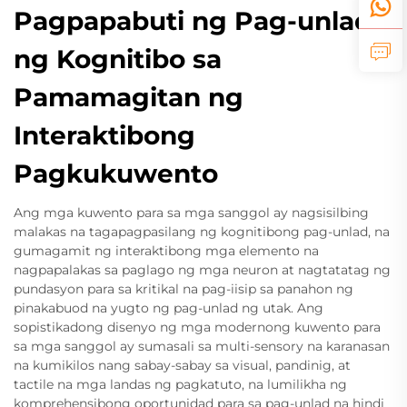
Pagpapabuti ng Pag-unlad
ng Kognitibo sa
Pamamagitan ng
Interaktibong
Pagkukuwento
Ang mga kuwento para sa mga sanggol ay nagsisilbing
malakas na tagapagpasilang ng kognitibong pag-unlad, na
gumagamit ng interaktibong mga elemento na
nagpapalakas sa paglago ng mga neuron at nagtatatag ng
pundasyon para sa kritikal na pag-iisip sa panahon ng
pinakabuod na yugto ng pag-unlad ng utak. Ang
sopistikadong disenyo ng mga modernong kuwento para
sa mga sanggol ay sumasali sa multi-sensory na karanasan
na kumikilos nang sabay-sabay sa visual, pandinig, at
tactile na mga landas ng pagkatuto, na lumilikha ng
komprehensibong oportunidad para sa pag-unlad na hindi