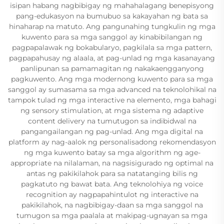
isipan habang nagbibigay ng mahahalagang benepisyong
pang-edukasyon na bumubuo sa kakayahan ng bata sa
hinaharap na matuto. Ang pangunahing tungkulin ng mga
kuwento para sa mga sanggol ay kinabibilangan ng
pagpapalawak ng bokabularyo, pagkilala sa mga pattern,
pagpapahusay ng alaala, at pag-unlad ng mga kasanayang
panlipunan sa pamamagitan ng nakakaengganyong
pagkuwento. Ang mga modernong kuwento para sa mga
sanggol ay sumasama sa mga advanced na teknolohikal na
tampok tulad ng mga interactive na elemento, mga bahagi
ng sensory stimulation, at mga sistema ng adaptive
content delivery na tumutugon sa indibidwal na
pangangailangan ng pag-unlad. Ang mga digital na
platform ay nag-aalok ng personalisadong rekomendasyon
ng mga kuwento batay sa mga algorithm ng age-
appropriate na nilalaman, na nagsisigurado ng optimal na
antas ng pakikilahok para sa natatanging bilis ng
pagkatuto ng bawat bata. Ang teknolohiya ng voice
recognition ay nagpapahintulot ng interactive na
pakikilahok, na nagbibigay-daan sa mga sanggol na
tumugon sa mga paalala at makipag-ugnayan sa mga