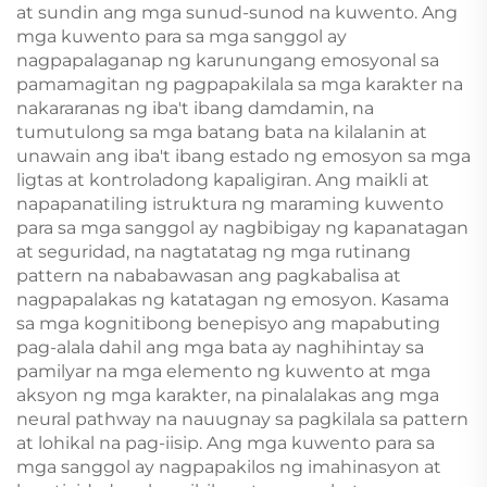
at sundin ang mga sunud-sunod na kuwento. Ang
mga kuwento para sa mga sanggol ay
nagpapalaganap ng karunungang emosyonal sa
pamamagitan ng pagpapakilala sa mga karakter na
nakararanas ng iba't ibang damdamin, na
tumutulong sa mga batang bata na kilalanin at
unawain ang iba't ibang estado ng emosyon sa mga
ligtas at kontroladong kapaligiran. Ang maikli at
napapanatiling istruktura ng maraming kuwento
para sa mga sanggol ay nagbibigay ng kapanatagan
at seguridad, na nagtatatag ng mga rutinang
pattern na nababawasan ang pagkabalisa at
nagpapalakas ng katatagan ng emosyon. Kasama
sa mga kognitibong benepisyo ang mapabuting
pag-alala dahil ang mga bata ay naghihintay sa
pamilyar na mga elemento ng kuwento at mga
aksyon ng mga karakter, na pinalalakas ang mga
neural pathway na nauugnay sa pagkilala sa pattern
at lohikal na pag-iisip. Ang mga kuwento para sa
mga sanggol ay nagpapakilos ng imahinasyon at