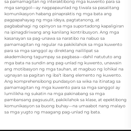
sa pamamagitan ng interaktibong mga kuwento para sa
mga sanggol—ay nagpapaunlad ng tiwala sa pasalitang
komunikasyon habang pinapraktis ng mga bata ang
pagpapahayag ng mga ideya, pagtatanong, at
pagbabahagi ng opinyon sa mga suportadong kapaligiran
na ipinagdiriwang ang kanilang kontribusyon. Ang mga
kasanayan sa pag-unawa sa naratibo na nabuo sa
pamamagitan ng regular na pakikilahok sa mga kuwento
para sa mga sanggol ay direktang naililipat sa
akademikong tagumpay sa pagbasa—dahil natututo ang
mga bata na sundin ang pag-unlad ng kuwento, unawain
ang motibasyon ng mga tauhan, at magbuo ng lohikal na
ugnayan sa pagitan ng iba’t ibang elemento ng kuwento.
Ang komprehensibong pundasyon sa wika na itinatag sa
pamamagitan ng mga kuwento para sa mga sanggol ay
lumilikha ng sukatin na mga pakinabang sa mga
pambansang pagsusulit, pakikilahok sa klase, at epektibong
komunikasyon sa buong buhay—na umaabot nang malayo
sa mga yugto ng maagang pag-unlad ng bata.