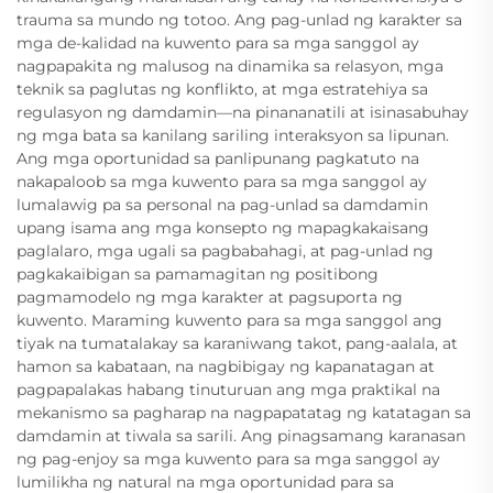
trauma sa mundo ng totoo. Ang pag-unlad ng karakter sa
mga de-kalidad na kuwento para sa mga sanggol ay
nagpapakita ng malusog na dinamika sa relasyon, mga
teknik sa paglutas ng konflikto, at mga estratehiya sa
regulasyon ng damdamin—na pinananatili at isinasabuhay
ng mga bata sa kanilang sariling interaksyon sa lipunan.
Ang mga oportunidad sa panlipunang pagkatuto na
nakapaloob sa mga kuwento para sa mga sanggol ay
lumalawig pa sa personal na pag-unlad sa damdamin
upang isama ang mga konsepto ng mapagkakaisang
paglalaro, mga ugali sa pagbabahagi, at pag-unlad ng
pagkakaibigan sa pamamagitan ng positibong
pagmamodelo ng mga karakter at pagsuporta ng
kuwento. Maraming kuwento para sa mga sanggol ang
tiyak na tumatalakay sa karaniwang takot, pang-aalala, at
hamon sa kabataan, na nagbibigay ng kapanatagan at
pagpapalakas habang tinuturuan ang mga praktikal na
mekanismo sa pagharap na nagpapatatag ng katatagan sa
damdamin at tiwala sa sarili. Ang pinagsamang karanasan
ng pag-enjoy sa mga kuwento para sa mga sanggol ay
lumilikha ng natural na mga oportunidad para sa