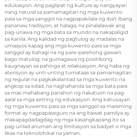
edukasyon. Ang paglipat ng kultura ay nangyayari
nang natural sa pamamagitan ng mga kuwento
para sa mga sanggol na nagpapakilala ng iba't ibang
pananaw, tradisyon, at halaga, na pinalalawak ang
pag-unawa ng mga bata sa mundo na nakapaligid
sa kanila. Ang kalidad ng pagtulog ay madalas na
umaayos kapag ang mga kuwento para sa mga
sanggol ay bahagi na ng pare-parehong gawain
bago matulog, na gumagawa ng positibong
kaugnayan sa pahinga at relaksasyon. Ang haba ng
atensyon ay unti-unting tumataas sa pamamagitan
ng regular na pagkakalantad sa mga kuwento na
angkop sa edad, na naghahanda sa mga bata para
sa mas mahabang panahon ng nakatuon na pag-
aaral sa mga setting ng edukasyon. Ang kahusayan
ng mga kuwento para sa mga sanggol sa maraming
format ay nagpapaseguro na ang bawat pamilya ay
makapagdadagdag ng mga kasangkapang ito sa
pag-unlad anuman ang limitasyon sa badyet o mga
likas na teknolohikal na yaman.