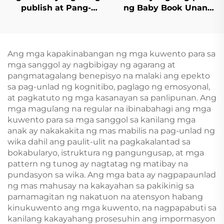
publish at Pang-
ng Baby Book Unang
imprenta Mga Aklat sa
100 Hayop na Salita
Kwento ng Pagtulog
Edukasyon na
para sa mga Bata Mga
Hardcover na Board
Aklat na Pampalabas
Book
Ang mga kapakinabangan ng mga kuwento para sa
para sa Kindergarten
mga sanggol ay nagbibigay ng agarang at
na May Hardcover
pangmatagalang benepisyo na malaki ang epekto
sa pag-unlad ng kognitibo, paglago ng emosyonal,
at pagkatuto ng mga kasanayan sa panlipunan. Ang
mga magulang na regular na ibinabahagi ang mga
kuwento para sa mga sanggol sa kanilang mga
anak ay nakakakita ng mas mabilis na pag-unlad ng
wika dahil ang paulit-ulit na pagkakalantad sa
bokabularyo, istruktura ng pangungusap, at mga
pattern ng tunog ay nagtatag ng matibay na
pundasyon sa wika. Ang mga bata ay nagpapaunlad
ng mas mahusay na kakayahan sa pakikinig sa
pamamagitan ng nakatuon na atensyon habang
kinukuwento ang mga kuwento, na nagpapabuti sa
kanilang kakayahang prosesuhin ang impormasyon