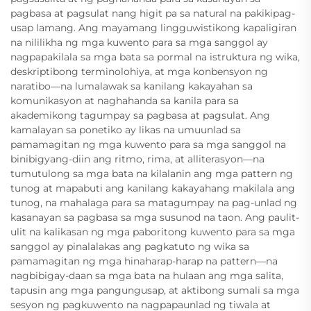
pagbasa at pagsulat nang higit pa sa natural na pakikipag-
usap lamang. Ang mayamang lingguwistikong kapaligiran
na nililikha ng mga kuwento para sa mga sanggol ay
nagpapakilala sa mga bata sa pormal na istruktura ng wika,
deskriptibong terminolohiya, at mga konbensyon ng
naratibo—na lumalawak sa kanilang kakayahan sa
komunikasyon at naghahanda sa kanila para sa
akademikong tagumpay sa pagbasa at pagsulat. Ang
kamalayan sa ponetiko ay likas na umuunlad sa
pamamagitan ng mga kuwento para sa mga sanggol na
binibigyang-diin ang ritmo, rima, at alliterasyon—na
tumutulong sa mga bata na kilalanin ang mga pattern ng
tunog at mapabuti ang kanilang kakayahang makilala ang
tunog, na mahalaga para sa matagumpay na pag-unlad ng
kasanayan sa pagbasa sa mga susunod na taon. Ang paulit-
ulit na kalikasan ng mga paboritong kuwento para sa mga
sanggol ay pinalalakas ang pagkatuto ng wika sa
pamamagitan ng mga hinaharap-harap na pattern—na
nagbibigay-daan sa mga bata na hulaan ang mga salita,
tapusin ang mga pangungusap, at aktibong sumali sa mga
sesyon ng pagkuwento na nagpapaunlad ng tiwala at