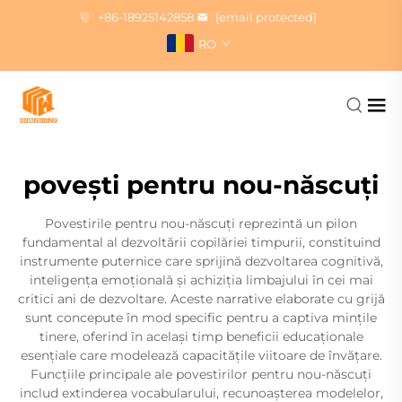
+86-18925142858
[email protected]
RO
povești pentru nou-născuți
Povestirile pentru nou-născuți reprezintă un pilon
fundamental al dezvoltării copilăriei timpurii, constituind
instrumente puternice care sprijină dezvoltarea cognitivă,
inteligența emoțională și achiziția limbajului în cei mai
critici ani de dezvoltare. Aceste narrative elaborate cu grijă
sunt concepute în mod specific pentru a captiva mințile
tinere, oferind în același timp beneficii educaționale
esențiale care modelează capacitățile viitoare de învățare.
Funcțiile principale ale povestirilor pentru nou-născuți
includ extinderea vocabularului, recunoașterea modelelor,