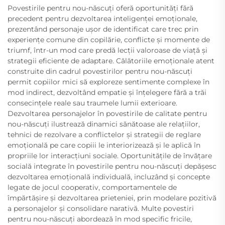
Povestirile pentru nou-născuți oferă oportunități fără
precedent pentru dezvoltarea inteligenței emoționale,
prezentând personaje ușor de identificat care trec prin
experiențe comune din copilărie, conflicte și momente de
triumf, într-un mod care predă lecții valoroase de viață și
strategii eficiente de adaptare. Călătoriile emoționale atent
construite din cadrul povestirilor pentru nou-născuți
permit copiilor mici să exploreze sentimente complexe în
mod indirect, dezvoltând empatie și înțelegere fără a trăi
consecințele reale sau traumele lumii exterioare.
Dezvoltarea personajelor în povestirile de calitate pentru
nou-născuți ilustrează dinamici sănătoase ale relațiilor,
tehnici de rezolvare a conflictelor și strategii de reglare
emoțională pe care copiii le interiorizează și le aplică în
propriile lor interacțiuni sociale. Oportunitățile de învățare
socială integrate în povestirile pentru nou-născuți depășesc
dezvoltarea emoțională individuală, incluzând și concepte
legate de jocul cooperativ, comportamentele de
împărtășire și dezvoltarea prieteniei, prin modelare pozitivă
a personajelor și consolidare narativă. Multe povestiri
pentru nou-născuți abordează în mod specific fricile,