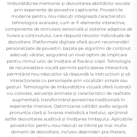
îmbunătățirea memoriei și dezvoltarea abilităților sociale
prin experiențe de povestire captivante. Povestirile
moderne pentru nou-născuți integrează caracteristici
tehnologice avansate, cum ar fi elemente interactive,
componente de stimulare senzorială și sisteme adaptive de
livrare a conținutului, care răspund nevoilor individuale de
dezvoltare. Platformele digitale oferă acum recomandări
personalizate de povestiri, bazate pe algoritmi de conținut
adecvați vârstei, asigurând un nivel optim de implicare
pentru ritmul unic de învățare al fiecărui copil. Tehnologia
de recunoaștere vocală permite participarea interactivă,
permițând nou-născuților să răspundă la instrucțiuni și să
interacționeze cu personajele prin vocalizări simple sau
gesturi. Tehnologiile de îmbunătățire vizuală oferă ilustrații
viu colorate, secvențe animate și caracteristici de realitate
augmentată, transformând povestirea tradițională în
experiențe imersive. Optimizarea calității audio asigură
pronunția clară și livrarea melodică a textului, sprijinind
astfel dezvoltarea auditivă și învățarea limbajului. Aplicațiile
povestirilor pentru nou-născuți se întind pe mai multe
domenii de dezvoltare, inclusiv deprinderi pre-literare,