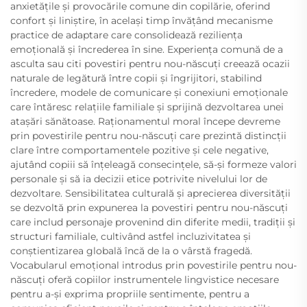
anxietățile și provocările comune din copilărie, oferind
confort și liniștire, în același timp învățând mecanisme
practice de adaptare care consolidează reziliența
emoțională și încrederea în sine. Experiența comună de a
asculta sau citi povestiri pentru nou-născuți creează ocazii
naturale de legătură între copii și îngrijitori, stabilind
încredere, modele de comunicare și conexiuni emoționale
care întăresc relațiile familiale și sprijină dezvoltarea unei
atașări sănătoase. Raționamentul moral începe devreme
prin povestirile pentru nou-născuți care prezintă distincții
clare între comportamentele pozitive și cele negative,
ajutând copiii să înțeleagă consecințele, să-și formeze valori
personale și să ia decizii etice potrivite nivelului lor de
dezvoltare. Sensibilitatea culturală și aprecierea diversității
se dezvoltă prin expunerea la povestiri pentru nou-născuți
care includ personaje provenind din diferite medii, tradiții și
structuri familiale, cultivând astfel incluzivitatea și
conștientizarea globală încă de la o vârstă fragedă.
Vocabularul emoțional introdus prin povestirile pentru nou-
născuți oferă copiilor instrumentele lingvistice necesare
pentru a-și exprima propriile sentimente, pentru a