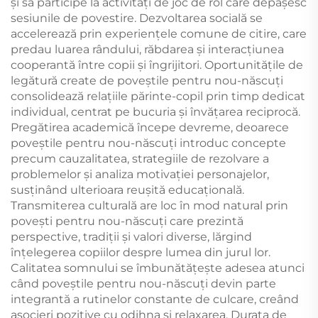
și să participe la activități de joc de rol care depășesc
sesiunile de povestire. Dezvoltarea socială se
accelerează prin experiențele comune de citire, care
predau luarea rândului, răbdarea și interacțiunea
cooperantă între copii și îngrijitori. Oportunitățile de
legătură create de poveștile pentru nou-născuți
consolidează relațiile părinte-copil prin timp dedicat
individual, centrat pe bucuria și învățarea reciprocă.
Pregătirea academică începe devreme, deoarece
poveștile pentru nou-născuți introduc concepte
precum cauzalitatea, strategiile de rezolvare a
problemelor și analiza motivației personajelor,
susținând ulterioara reușită educațională.
Transmiterea culturală are loc în mod natural prin
povești pentru nou-născuți care prezintă
perspective, tradiții și valori diverse, lărgind
înțelegerea copiilor despre lumea din jurul lor.
Calitatea somnului se îmbunătățește adesea atunci
când poveștile pentru nou-născuți devin parte
integrantă a rutinelor constante de culcare, creând
asocieri pozitive cu odihna și relaxarea. Durata de