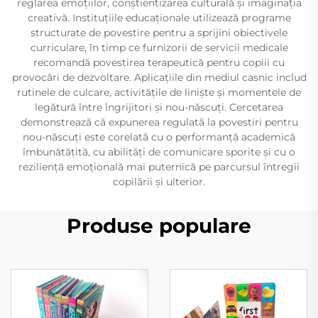
reglarea emoțiilor, conștientizarea culturală și imaginația
creativă. Instituțiile educaționale utilizează programe
structurate de povestire pentru a sprijini obiectivele
curriculare, în timp ce furnizorii de servicii medicale
recomandă povestirea terapeutică pentru copiii cu
provocări de dezvoltare. Aplicațiile din mediul casnic includ
rutinele de culcare, activitățile de liniște și momentele de
legătură între îngrijitori și nou-născuți. Cercetarea
demonstrează că expunerea regulată la povestiri pentru
nou-născuți este corelată cu o performanță academică
îmbunătățită, cu abilități de comunicare sporite și cu o
reziliență emoțională mai puternică pe parcursul întregii
copilării și ulterior.
Produse populare