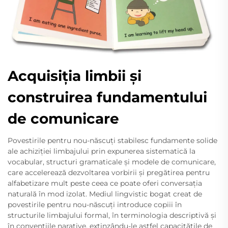
Acquisiția limbii și
construirea fundamentului
de comunicare
Povestirile pentru nou-născuți stabilesc fundamente solide
ale achiziției limbajului prin expunerea sistematică la
vocabular, structuri gramaticale și modele de comunicare,
care accelerează dezvoltarea vorbirii și pregătirea pentru
alfabetizare mult peste ceea ce poate oferi conversația
naturală în mod izolat. Mediul lingvistic bogat creat de
povestirile pentru nou-născuți introduce copiii în
structurile limbajului formal, în terminologia descriptivă și
în convențiile narative, extinzându-le astfel capacitățile de