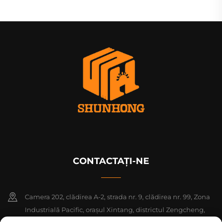
CONTACTAȚI-NE
Camera 202, clădirea A-2, strada nr. 9, clădirea nr. 99, Zona
Industrială Pacific, orașul Xintang, districtul Zengcheng,