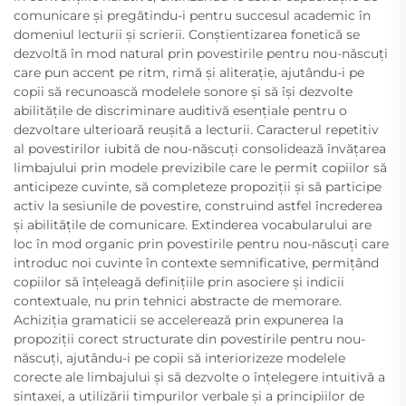
comunicare și pregătindu-i pentru succesul academic în
domeniul lecturii și scrierii. Conștientizarea fonetică se
dezvoltă în mod natural prin povestirile pentru nou-născuți
care pun accent pe ritm, rimă și aliterație, ajutându-i pe
copii să recunoască modelele sonore și să își dezvolte
abilitățile de discriminare auditivă esențiale pentru o
dezvoltare ulterioară reușită a lecturii. Caracterul repetitiv
al povestirilor iubită de nou-născuți consolidează învățarea
limbajului prin modele previzibile care le permit copiilor să
anticipeze cuvinte, să completeze propoziții și să participe
activ la sesiunile de povestire, construind astfel încrederea
și abilitățile de comunicare. Extinderea vocabularului are
loc în mod organic prin povestirile pentru nou-născuți care
introduc noi cuvinte în contexte semnificative, permițând
copiilor să înțeleagă definițiile prin asociere și indicii
contextuale, nu prin tehnici abstracte de memorare.
Achiziția gramaticii se accelerează prin expunerea la
propoziții corect structurate din povestirile pentru nou-
născuți, ajutându-i pe copii să interiorizeze modelele
corecte ale limbajului și să dezvolte o înțelegere intuitivă a
sintaxei, a utilizării timpurilor verbale și a principiilor de