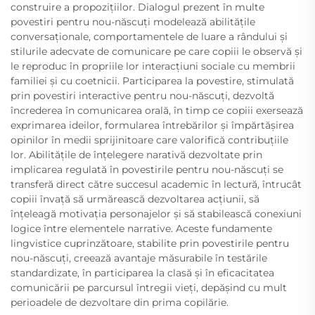
construire a propozițiilor. Dialogul prezent în multe
povestiri pentru nou-născuți modelează abilitățile
conversaționale, comportamentele de luare a rândului și
stilurile adecvate de comunicare pe care copiii le observă și
le reproduc în propriile lor interacțiuni sociale cu membrii
familiei și cu coetnicii. Participarea la povestire, stimulată
prin povestiri interactive pentru nou-născuți, dezvoltă
încrederea în comunicarea orală, în timp ce copiii exersează
exprimarea ideilor, formularea întrebărilor și împărtășirea
opinilor în medii sprijinitoare care valorifică contribuțiile
lor. Abilitățile de înțelegere narativă dezvoltate prin
implicarea regulată în povestirile pentru nou-născuți se
transferă direct către succesul academic în lectură, întrucât
copiii învață să urmărească dezvoltarea acțiunii, să
înțeleagă motivația personajelor și să stabilească conexiuni
logice între elementele narrative. Aceste fundamente
lingvistice cuprinzătoare, stabilite prin povestirile pentru
nou-născuți, creează avantaje măsurabile în testările
standardizate, în participarea la clasă și în eficacitatea
comunicării pe parcursul întregii vieți, depășind cu mult
perioadele de dezvoltare din prima copilărie.