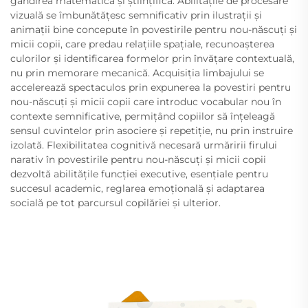
gândirea matematică și științifică. Abilitățile de procesare
vizuală se îmbunătățesc semnificativ prin ilustrații și
animații bine concepute în povestirile pentru nou-născuți și
micii copii, care predau relațiile spațiale, recunoașterea
culorilor și identificarea formelor prin învățare contextuală,
nu prin memorare mecanică. Acquisiția limbajului se
accelerează spectaculos prin expunerea la povestiri pentru
nou-născuți și micii copii care introduc vocabular nou în
contexte semnificative, permițând copiilor să înțeleagă
sensul cuvintelor prin asociere și repetiție, nu prin instruire
izolată. Flexibilitatea cognitivă necesară urmăririi firului
narativ în povestirile pentru nou-născuți și micii copii
dezvoltă abilitățile funcției executive, esențiale pentru
succesul academic, reglarea emoțională și adaptarea
socială pe tot parcursul copilăriei și ulterior.