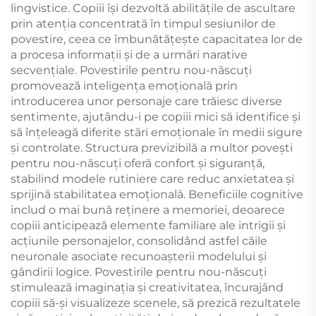
lingvistice. Copiii își dezvoltă abilitățile de ascultare
prin atenția concentrată în timpul sesiunilor de
povestire, ceea ce îmbunătățește capacitatea lor de
a procesa informații și de a urmări narative
secvențiale. Povestirile pentru nou-născuți
promovează inteligența emoțională prin
introducerea unor personaje care trăiesc diverse
sentimente, ajutându-i pe copiii mici să identifice și
să înțeleagă diferite stări emoționale în medii sigure
și controlate. Structura previzibilă a multor povești
pentru nou-născuți oferă confort și siguranță,
stabilind modele rutiniere care reduc anxietatea și
sprijină stabilitatea emoțională. Beneficiile cognitive
includ o mai bună reținere a memoriei, deoarece
copiii anticipează elemente familiare ale intrigii și
acțiunile personajelor, consolidând astfel căile
neuronale asociate recunoașterii modelului și
gândirii logice. Povestirile pentru nou-născuți
stimulează imaginația și creativitatea, încurajând
copiii să-și visualizeze scenele, să prezică rezultatele