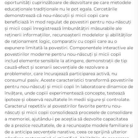
oportunități cuprinzătoare de dezvoltare pe care metodele
educaționale tradiționale nu le pot egala. Cercetările
demonstrează că nou-născuții și micii copii care
beneficiază în mod regulat de povestiri pentru nou-născuți
și micii copii înregistrează îmbunătățiri măsurabile ale
reținerii informațiilor, recunoașterii modelelor și abilităților
de raționament logic, comparativ cu copiii care au o
expunere limitată la povestiri. Componentele interactive ale
povestirilor moderne pentru nou-născuți și micii copii
includ elemente sensibile la atingere, demonstrații de tip
cauză-efect și scenarii secvențiale de rezolvare a
problemelor, care încurajează participarea activă, nu
consumul pasiv. Aceste caracteristici transformă povestirile
pentru nou-născuți și micii copii în laboratoare dinamice de
învățare, unde copiii experimentează concepte, testează
ipoteze și observă rezultatele în medii sigure și controlate.
Caracterul repetitiv al povestirilor favorite pentru nou-
născuți și micii copii consolidează procesele de consolidare
a memoriei, ajutându-i pe aceștia să dezvolte capacitatea
de a prezice rezultatele, de a recunoaște modele familiare și
de a anticipa secvențele narative, ceea ce sprijină ulterior