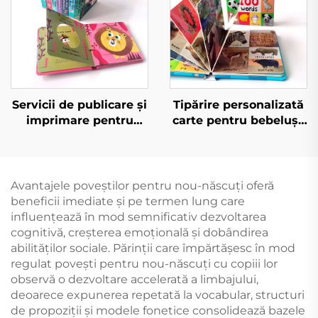
Servicii de publicare și
Tipărire personalizată
imprimare pentru
carte pentru bebeluși,
copii, cărți ilustrate
primele 100 de
pentru culcare, cărți
animale, cuvinte
educaționale pentru
educaționale, carte
grădiniță, cărți
cartonată cu copertă
Avantajele poveștilor pentru nou-născuți oferă
cartonate
tare
beneficii imediate și pe termen lung care
influențează în mod semnificativ dezvoltarea
cognitivă, creșterea emoțională și dobândirea
abilităților sociale. Părinții care împărtășesc în mod
regulat povești pentru nou-născuți cu copiii lor
observă o dezvoltare accelerată a limbajului,
deoarece expunerea repetată la vocabular, structuri
de propoziții și modele fonetice consolidează bazele