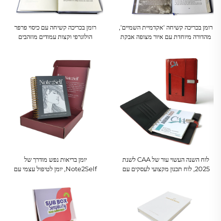
רומן בכריכה קשיחה 'אקדמיית השמיים',
רומן בכריכה קשיחה עם כיסוי פרפר
מהדורה מיוחדת עם איור מצופה אבקת
הולוגרפי וקצות עמודים מוזהבים
זהב וערכה נפרדת
לוח השנה העשוי עור של CAA לשנת
יומן בריאות נפש מודרך של
2025, לוח תכנון מקצועי לעסקים עם
Note2Self, יומן לטיפול עצמי עם
מחזיק כרטיסים
קושט ספירלי וקופסת מתנה