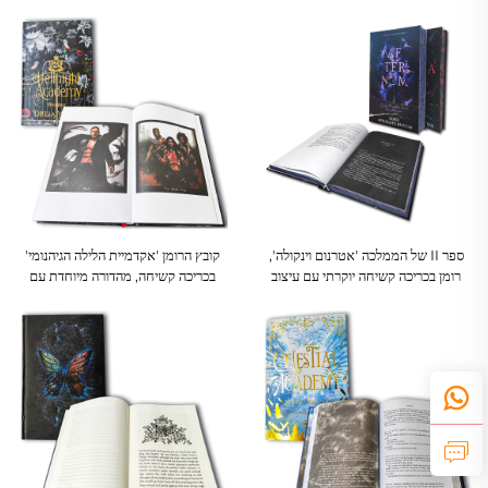
ספר II של הממלכה 'אטרנום וינקולה',
קובץ הרומן 'אקדמיית הלילה הגיהנומי'
רומן בכריכה קשיחה יוקרתי עם עיצוב
בכריכה קשיחה, מהדורה מיוחדת עם
פנימי מתואם לנושא
דפוס זהב וקצות עמודים שחורים