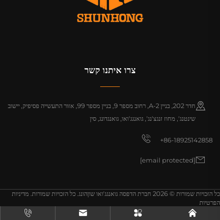
צרו איתנו קשר
חדר 202, בניין A-2, רחוב מספר 9, בניין מספר 99, אזור התעשייה פסיפיק, יישוב
שינטנג', מחוז זנגצ'נג', גואנגג'ואו, גואנגדונג, סין
+86-18925142858
[email protected]
כל הזכויות שמורות © 2026 חברת הדפסה גואנגג'ואו שוןהונג. כל הזכויות שמורות.
מדיניות
הפרטיות